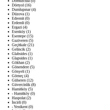
Domuzcula (0)
Dörtyol (16)
Dumlupınar (4)
Düzova (1)
Edremit (0)
Erdemli (0)
Ergazi (4)
Esenköy (1)
Esentepe (15)
Gaziveren (5)
Geçitkale (21)
Gelincik (2)
Glabsides (1)
Glapsides (1)
Gökhan (2)
Gönendere (5)
Gönyeli (1)
Görneç (4)
Gülseren (12)
Güvercinlik (8)
Hamitköy (5)
- Hamitköy (0)
Haspolat (2)
İncirli (0)
- Yenikent (0)