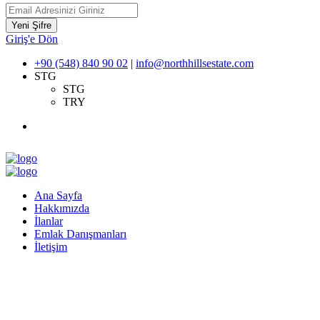
Yeni Şifre
Giriş'e Dön
+90 (548) 840 90 02
|
info@northhillsestate.com
STG
STG
TRY
Ana Sayfa
Hakkımızda
İlanlar
Emlak Danışmanları
İletişim