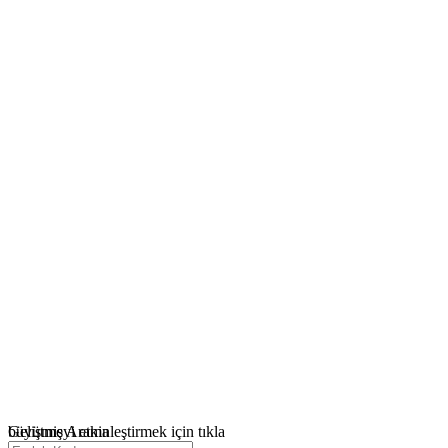
büyütmeyi etkinleştirmek için tıkla
Gelişmiş Arama