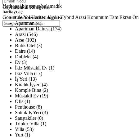
Haritalar yükleniyor
Herhangi bir sonuç bulamadık
Gayrimenkul Kategorisi
haritayı aç
Görüntüle
Yol Haritası
Uydu
Hybrid
Arazi
Konumum
Tam Ekran
Ön
Gayrimenkul Kategorisi
Apartman (4)
Apartman Dairesi (174)
Arazi (546)
Arsa (102)
Butik Otel (3)
Daire (14)
Dubleks (4)
Ev (3)
İkiz Müstakil Ev (1)
İkiz Villa (17)
İş Yeri (13)
Kiralık İşyeri (4)
Komple Bina (2)
Müstakil Ev (19)
Ofis (1)
Penthouse (8)
Satılık Iş Yeri (3)
Satıştakiler (0)
Triplex Villa (1)
Villa (53)
Yurt (1)