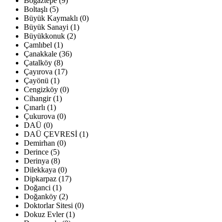
Boğaztepe (9)
Boltaşlı (5)
Büyük Kaymaklı (0)
Büyük Sanayi (1)
Büyükkonuk (2)
Çamlıbel (1)
Çanakkale (36)
Çatalköy (8)
Çayırova (17)
Çayönü (1)
Cengizköy (0)
Cihangir (1)
Çınarlı (1)
Çukurova (0)
DAÜ (0)
DAÜ ÇEVRESİ (1)
Demirhan (0)
Derince (5)
Derinya (8)
Dilekkaya (0)
Dipkarpaz (17)
Doğanci (1)
Doğanköy (2)
Doktorlar Sitesi (0)
Dokuz Evler (1)