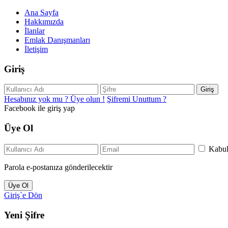
Ana Sayfa
Hakkımızda
İlanlar
Emlak Danışmanları
İletişim
Giriş
Giriş
Hesabınız yok mu ? Üye olun !
Şifremi Unuttum ?
Facebook ile giriş yap
Üye Ol
Kabu
Parola e-postanıza gönderilecektir
Üye Ol
Giriş`e Dön
Yeni Şifre