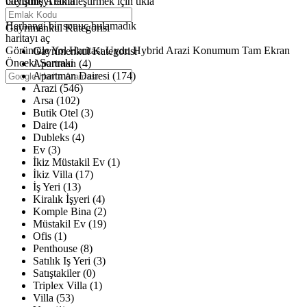
büyütmeyi etkinleştirmek için tıkla
Gelişmiş Arama
Haritalar yükleniyor
Herhangi bir sonuç bulamadık
Gayrimenkul Kategorisi
haritayı aç
Görüntüle
Yol Haritası
Uydu
Hybrid
Arazi
Konumum
Tam Ekran
Gayrimenkul Kategorisi
Önceki
Sonraki
Apartman (4)
Apartman Dairesi (174)
Arazi (546)
Arsa (102)
Butik Otel (3)
Daire (14)
Dubleks (4)
Ev (3)
İkiz Müstakil Ev (1)
İkiz Villa (17)
İş Yeri (13)
Kiralık İşyeri (4)
Komple Bina (2)
Müstakil Ev (19)
Ofis (1)
Penthouse (8)
Satılık Iş Yeri (3)
Satıştakiler (0)
Triplex Villa (1)
Villa (53)