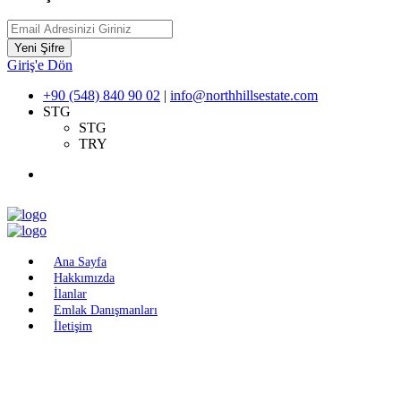
Yeni Şifre
Giriş'e Dön
+90 (548) 840 90 02
|
info@northhillsestate.com
STG
STG
TRY
Ana Sayfa
Hakkımızda
İlanlar
Emlak Danışmanları
İletişim