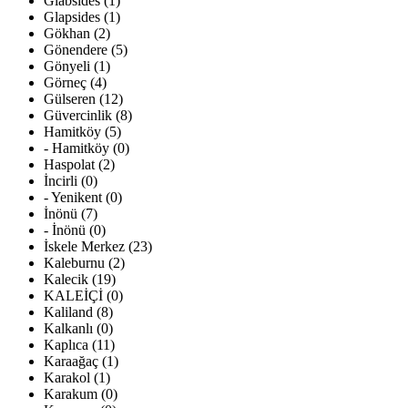
Glabsides (1)
Glapsides (1)
Gökhan (2)
Gönendere (5)
Gönyeli (1)
Görneç (4)
Gülseren (12)
Güvercinlik (8)
Hamitköy (5)
- Hamitköy (0)
Haspolat (2)
İncirli (0)
- Yenikent (0)
İnönü (7)
- İnönü (0)
İskele Merkez (23)
Kaleburnu (2)
Kalecik (19)
KALEİÇİ (0)
Kaliland (8)
Kalkanlı (0)
Kaplıca (11)
Karaağaç (1)
Karakol (1)
Karakum (0)