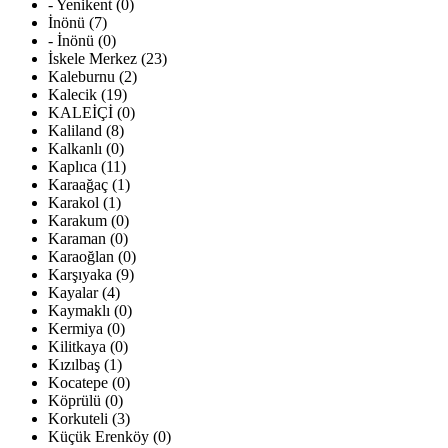
- Yenikent (0)
İnönü (7)
- İnönü (0)
İskele Merkez (23)
Kaleburnu (2)
Kalecik (19)
KALEİÇİ (0)
Kaliland (8)
Kalkanlı (0)
Kaplıca (11)
Karaağaç (1)
Karakol (1)
Karakum (0)
Karaman (0)
Karaoğlan (0)
Karşıyaka (9)
Kayalar (4)
Kaymaklı (0)
Kermiya (0)
Kilitkaya (0)
Kızılbaş (1)
Kocatepe (0)
Köprülü (0)
Korkuteli (3)
Küçük Erenköy (0)