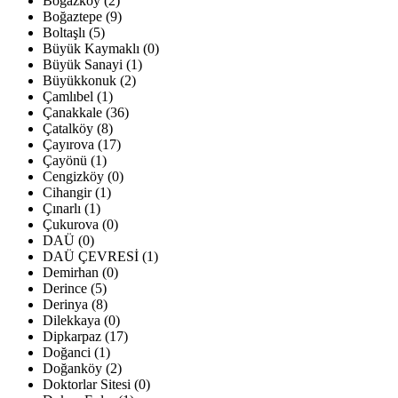
Boğazköy (2)
Boğaztepe (9)
Boltaşlı (5)
Büyük Kaymaklı (0)
Büyük Sanayi (1)
Büyükkonuk (2)
Çamlıbel (1)
Çanakkale (36)
Çatalköy (8)
Çayırova (17)
Çayönü (1)
Cengizköy (0)
Cihangir (1)
Çınarlı (1)
Çukurova (0)
DAÜ (0)
DAÜ ÇEVRESİ (1)
Demirhan (0)
Derince (5)
Derinya (8)
Dilekkaya (0)
Dipkarpaz (17)
Doğanci (1)
Doğanköy (2)
Doktorlar Sitesi (0)