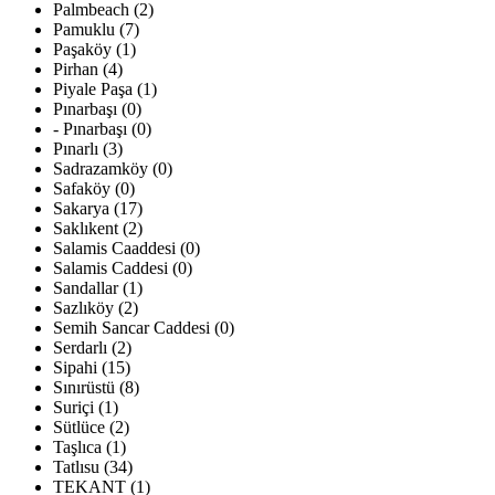
Palmbeach (2)
Pamuklu (7)
Paşaköy (1)
Pirhan (4)
Piyale Paşa (1)
Pınarbaşı (0)
- Pınarbaşı (0)
Pınarlı (3)
Sadrazamköy (0)
Safaköy (0)
Sakarya (17)
Saklıkent (2)
Salamis Caaddesi (0)
Salamis Caddesi (0)
Sandallar (1)
Sazlıköy (2)
Semih Sancar Caddesi (0)
Serdarlı (2)
Sipahi (15)
Sınırüstü (8)
Suriçi (1)
Sütlüce (2)
Taşlıca (1)
Tatlısu (34)
TEKANT (1)