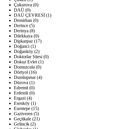
Çukurova (0)
DAÜ (0)
DAÜ ÇEVRESİ (1)
Demirhan (0)
Derince (5)
Derinya (8)
Dilekkaya (0)
Dipkarpaz (17)
Doğanci (1)
Doğanköy (2)
Doktorlar Sitesi (0)
Dokuz Evler (1)
Domuzcula (0)
Dörtyol (16)
Dumlupınar (4)
Düzova (1)
Edremit (0)
Erdemli (0)
Ergazi (4)
Esenköy (1)
Esentepe (15)
Gaziveren (5)
Geçitkale (21)
Gelincik (2)