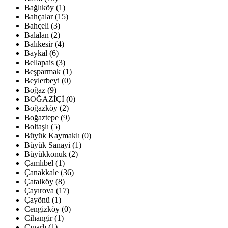
Bağlıköy (1)
Bahçalar (15)
Bahçeli (3)
Balalan (2)
Balıkesir (4)
Baykal (6)
Bellapais (3)
Beşparmak (1)
Beylerbeyi (0)
Boğaz (9)
BOĞAZİÇİ (0)
Boğazköy (2)
Boğaztepe (9)
Boltaşlı (5)
Büyük Kaymaklı (0)
Büyük Sanayi (1)
Büyükkonuk (2)
Çamlıbel (1)
Çanakkale (36)
Çatalköy (8)
Çayırova (17)
Çayönü (1)
Cengizköy (0)
Cihangir (1)
Çınarlı (1)