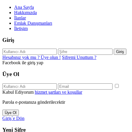
Ana Sayfa
Hakkımızda
İlanlar
Emlak Danışmanları
İletişim
Giriş
Giriş
Hesabınız yok mu ? Üye olun !
Şifremi Unuttum ?
Facebook ile giriş yap
Üye Ol
Kabul Ediyorum
hizmet şartları ve koşullar
Parola e-postanıza gönderilecektir
Üye Ol
Giriş`e Dön
Yeni Şifre