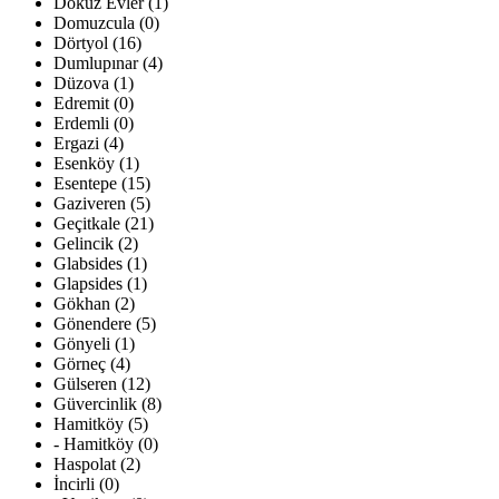
Dokuz Evler (1)
Domuzcula (0)
Dörtyol (16)
Dumlupınar (4)
Düzova (1)
Edremit (0)
Erdemli (0)
Ergazi (4)
Esenköy (1)
Esentepe (15)
Gaziveren (5)
Geçitkale (21)
Gelincik (2)
Glabsides (1)
Glapsides (1)
Gökhan (2)
Gönendere (5)
Gönyeli (1)
Görneç (4)
Gülseren (12)
Güvercinlik (8)
Hamitköy (5)
- Hamitköy (0)
Haspolat (2)
İncirli (0)