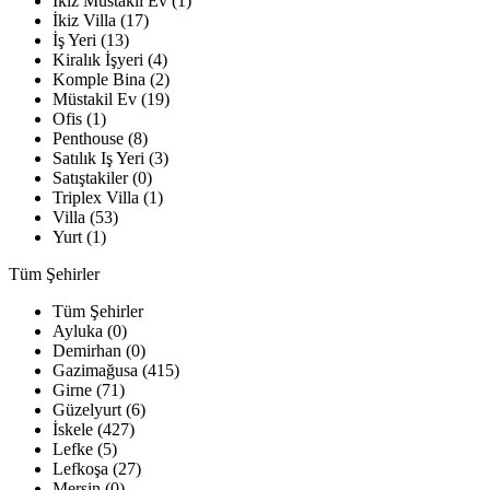
İkiz Müstakil Ev (1)
İkiz Villa (17)
İş Yeri (13)
Kiralık İşyeri (4)
Komple Bina (2)
Müstakil Ev (19)
Ofis (1)
Penthouse (8)
Satılık Iş Yeri (3)
Satıştakiler (0)
Triplex Villa (1)
Villa (53)
Yurt (1)
Tüm Şehirler
Tüm Şehirler
Ayluka (0)
Demirhan (0)
Gazimağusa (415)
Girne (71)
Güzelyurt (6)
İskele (427)
Lefke (5)
Lefkoşa (27)
Mersin (0)