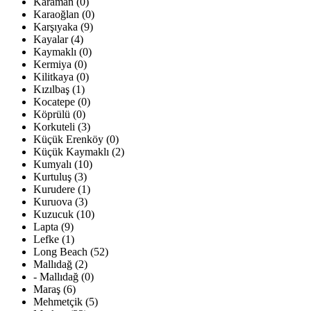
Karaman (0)
Karaoğlan (0)
Karşıyaka (9)
Kayalar (4)
Kaymaklı (0)
Kermiya (0)
Kilitkaya (0)
Kızılbaş (1)
Kocatepe (0)
Köprülü (0)
Korkuteli (3)
Küçük Erenköy (0)
Küçük Kaymaklı (2)
Kumyalı (10)
Kurtuluş (3)
Kurudere (1)
Kuruova (3)
Kuzucuk (10)
Lapta (9)
Lefke (1)
Long Beach (52)
Mallıdağ (2)
- Mallıdağ (0)
Maraş (6)
Mehmetçik (5)