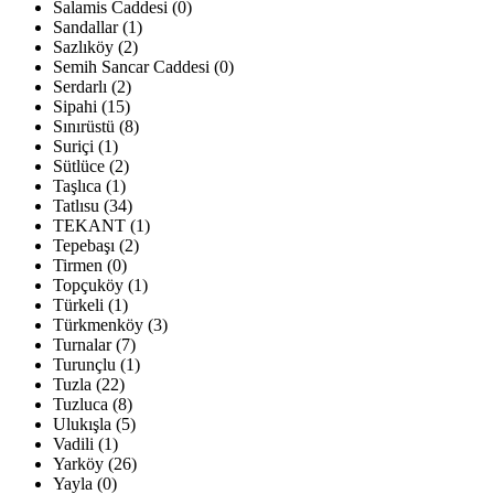
Salamis Caddesi (0)
Sandallar (1)
Sazlıköy (2)
Semih Sancar Caddesi (0)
Serdarlı (2)
Sipahi (15)
Sınırüstü (8)
Suriçi (1)
Sütlüce (2)
Taşlıca (1)
Tatlısu (34)
TEKANT (1)
Tepebaşı (2)
Tirmen (0)
Topçuköy (1)
Türkeli (1)
Türkmenköy (3)
Turnalar (7)
Turunçlu (1)
Tuzla (22)
Tuzluca (8)
Ulukışla (5)
Vadili (1)
Yarköy (26)
Yayla (0)