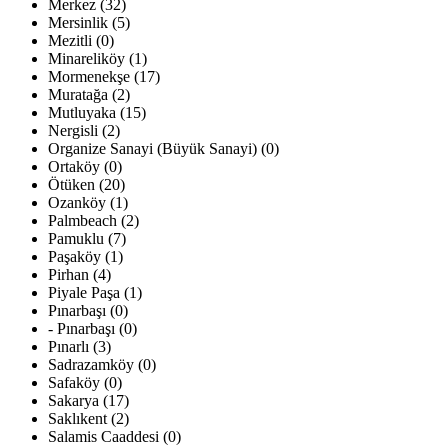
Merkez (32)
Mersinlik (5)
Mezitli (0)
Minareliköy (1)
Mormenekşe (17)
Muratağa (2)
Mutluyaka (15)
Nergisli (2)
Organize Sanayi (Büyük Sanayi) (0)
Ortaköy (0)
Ötüken (20)
Ozanköy (1)
Palmbeach (2)
Pamuklu (7)
Paşaköy (1)
Pirhan (4)
Piyale Paşa (1)
Pınarbaşı (0)
- Pınarbaşı (0)
Pınarlı (3)
Sadrazamköy (0)
Safaköy (0)
Sakarya (17)
Saklıkent (2)
Salamis Caaddesi (0)