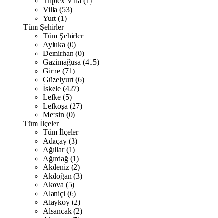
Triplex Villa (1)
Villa (53)
Yurt (1)
Tüm Şehirler
Tüm Şehirler
Ayluka (0)
Demirhan (0)
Gazimağusa (415)
Girne (71)
Güzelyurt (6)
İskele (427)
Lefke (5)
Lefkoşa (27)
Mersin (0)
Tüm İlçeler
Tüm İlçeler
Adaçay (3)
Ağıllar (1)
Ağırdağ (1)
Akdeniz (2)
Akdoğan (3)
Akova (5)
Alaniçi (6)
Alayköy (2)
Alsancak (2)