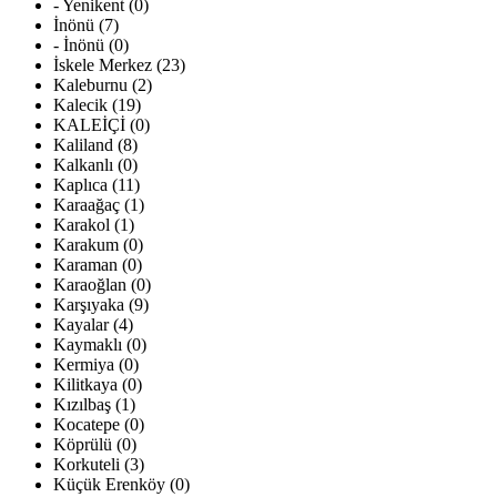
- Yenikent (0)
İnönü (7)
- İnönü (0)
İskele Merkez (23)
Kaleburnu (2)
Kalecik (19)
KALEİÇİ (0)
Kaliland (8)
Kalkanlı (0)
Kaplıca (11)
Karaağaç (1)
Karakol (1)
Karakum (0)
Karaman (0)
Karaoğlan (0)
Karşıyaka (9)
Kayalar (4)
Kaymaklı (0)
Kermiya (0)
Kilitkaya (0)
Kızılbaş (1)
Kocatepe (0)
Köprülü (0)
Korkuteli (3)
Küçük Erenköy (0)