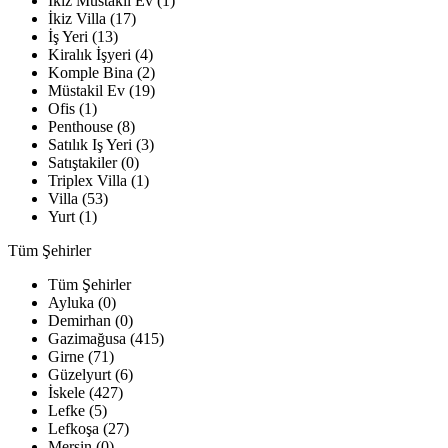
İkiz Müstakil Ev (1)
İkiz Villa (17)
İş Yeri (13)
Kiralık İşyeri (4)
Komple Bina (2)
Müstakil Ev (19)
Ofis (1)
Penthouse (8)
Satılık Iş Yeri (3)
Satıştakiler (0)
Triplex Villa (1)
Villa (53)
Yurt (1)
Tüm Şehirler
Tüm Şehirler
Ayluka (0)
Demirhan (0)
Gazimağusa (415)
Girne (71)
Güzelyurt (6)
İskele (427)
Lefke (5)
Lefkoşa (27)
Mersin (0)