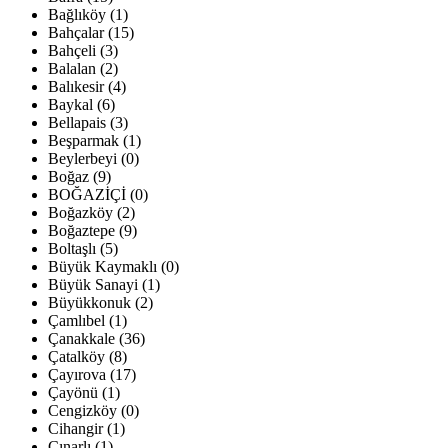
Bağlıköy (1)
Bahçalar (15)
Bahçeli (3)
Balalan (2)
Balıkesir (4)
Baykal (6)
Bellapais (3)
Beşparmak (1)
Beylerbeyi (0)
Boğaz (9)
BOĞAZİÇİ (0)
Boğazköy (2)
Boğaztepe (9)
Boltaşlı (5)
Büyük Kaymaklı (0)
Büyük Sanayi (1)
Büyükkonuk (2)
Çamlıbel (1)
Çanakkale (36)
Çatalköy (8)
Çayırova (17)
Çayönü (1)
Cengizköy (0)
Cihangir (1)
Çınarlı (1)