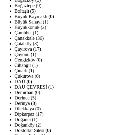
Boğazköy (2)
Boğaztepe (9)
Boltaşlı (5)
Büyük Kaymaklı (0)
Büyük Sanayi (1)
Büyükkonuk (2)
Çamlıbel (1)
Çanakkale (36)
Çatalköy (8)
Çayırova (17)
Çayönü (1)
Cengizköy (0)
Cihangir (1)
Çınarlı (1)
Çukurova (0)
DAÜ (0)
DAÜ ÇEVRESİ (1)
Demirhan (0)
Derince (5)
Derinya (8)
Dilekkaya (0)
Dipkarpaz (17)
Doğanci (1)
Doğanköy (2)
Doktorlar Sitesi (0)