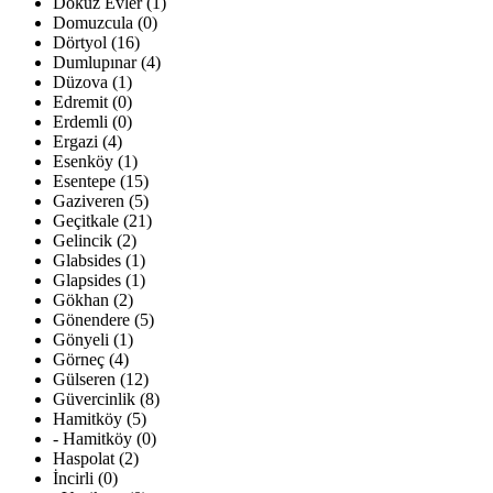
Dokuz Evler (1)
Domuzcula (0)
Dörtyol (16)
Dumlupınar (4)
Düzova (1)
Edremit (0)
Erdemli (0)
Ergazi (4)
Esenköy (1)
Esentepe (15)
Gaziveren (5)
Geçitkale (21)
Gelincik (2)
Glabsides (1)
Glapsides (1)
Gökhan (2)
Gönendere (5)
Gönyeli (1)
Görneç (4)
Gülseren (12)
Güvercinlik (8)
Hamitköy (5)
- Hamitköy (0)
Haspolat (2)
İncirli (0)