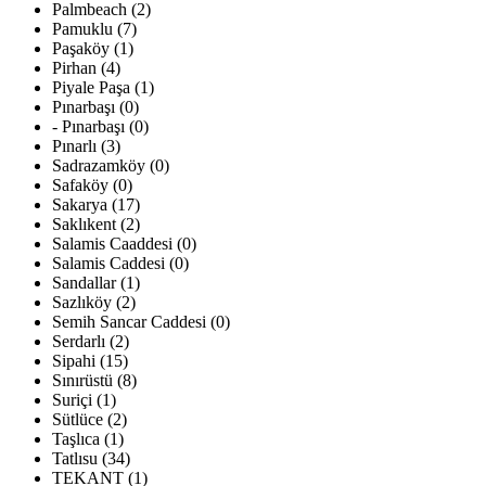
Palmbeach (2)
Pamuklu (7)
Paşaköy (1)
Pirhan (4)
Piyale Paşa (1)
Pınarbaşı (0)
- Pınarbaşı (0)
Pınarlı (3)
Sadrazamköy (0)
Safaköy (0)
Sakarya (17)
Saklıkent (2)
Salamis Caaddesi (0)
Salamis Caddesi (0)
Sandallar (1)
Sazlıköy (2)
Semih Sancar Caddesi (0)
Serdarlı (2)
Sipahi (15)
Sınırüstü (8)
Suriçi (1)
Sütlüce (2)
Taşlıca (1)
Tatlısu (34)
TEKANT (1)