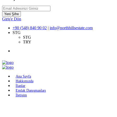
Yeni Şifre
Giriş'e Dön
+90 (548) 840 90 02
|
info@northhillsestate.com
STG
STG
TRY
Ana Sayfa
Hakkımızda
İlanlar
Emlak Danışmanları
İletişim