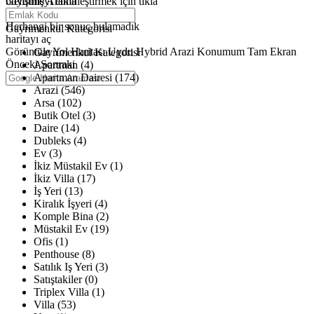
büyütmeyi etkinleştirmek için tıkla
Gelişmiş Arama
Haritalar yükleniyor
Herhangi bir sonuç bulamadık
Gayrimenkul Kategorisi
haritayı aç
Görüntüle
Yol Haritası
Uydu
Hybrid
Arazi
Konumum
Tam Ekran
Gayrimenkul Kategorisi
Önceki
Sonraki
Apartman (4)
Apartman Dairesi (174)
Arazi (546)
Arsa (102)
Butik Otel (3)
Daire (14)
Dubleks (4)
Ev (3)
İkiz Müstakil Ev (1)
İkiz Villa (17)
İş Yeri (13)
Kiralık İşyeri (4)
Komple Bina (2)
Müstakil Ev (19)
Ofis (1)
Penthouse (8)
Satılık Iş Yeri (3)
Satıştakiler (0)
Triplex Villa (1)
Villa (53)