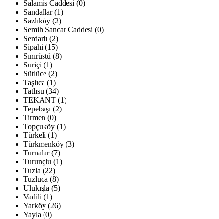
Salamis Caddesi (0)
Sandallar (1)
Sazlıköy (2)
Semih Sancar Caddesi (0)
Serdarlı (2)
Sipahi (15)
Sınırüstü (8)
Suriçi (1)
Sütlüce (2)
Taşlıca (1)
Tatlısu (34)
TEKANT (1)
Tepebaşı (2)
Tirmen (0)
Topçuköy (1)
Türkeli (1)
Türkmenköy (3)
Turnalar (7)
Turunçlu (1)
Tuzla (22)
Tuzluca (8)
Ulukışla (5)
Vadili (1)
Yarköy (26)
Yayla (0)