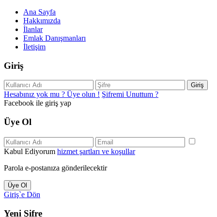
Ana Sayfa
Hakkımızda
İlanlar
Emlak Danışmanları
İletişim
Giriş
Giriş
Hesabınız yok mu ? Üye olun !
Şifremi Unuttum ?
Facebook ile giriş yap
Üye Ol
Kabul Ediyorum
hizmet şartları ve koşullar
Parola e-postanıza gönderilecektir
Üye Ol
Giriş`e Dön
Yeni Şifre