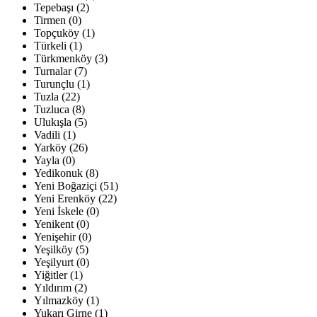
Tepebaşı (2)
Tirmen (0)
Topçuköy (1)
Türkeli (1)
Türkmenköy (3)
Turnalar (7)
Turunçlu (1)
Tuzla (22)
Tuzluca (8)
Ulukışla (5)
Vadili (1)
Yarköy (26)
Yayla (0)
Yedikonuk (8)
Yeni Boğaziçi (51)
Yeni Erenköy (22)
Yeni İskele (0)
Yenikent (0)
Yenişehir (0)
Yeşilköy (5)
Yeşilyurt (0)
Yiğitler (1)
Yıldırım (2)
Yılmazköy (1)
Yukarı Girne (1)