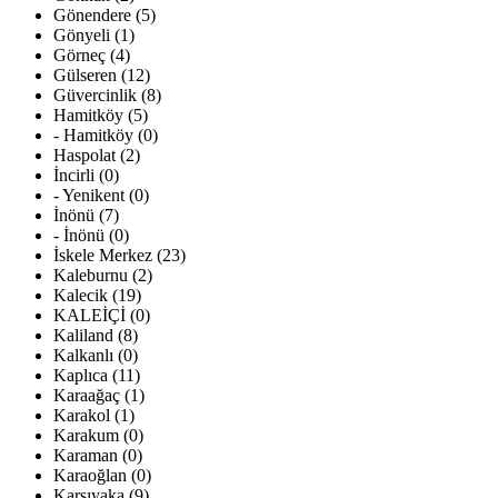
Gönendere (5)
Gönyeli (1)
Görneç (4)
Gülseren (12)
Güvercinlik (8)
Hamitköy (5)
- Hamitköy (0)
Haspolat (2)
İncirli (0)
- Yenikent (0)
İnönü (7)
- İnönü (0)
İskele Merkez (23)
Kaleburnu (2)
Kalecik (19)
KALEİÇİ (0)
Kaliland (8)
Kalkanlı (0)
Kaplıca (11)
Karaağaç (1)
Karakol (1)
Karakum (0)
Karaman (0)
Karaoğlan (0)
Karşıyaka (9)