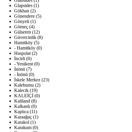
Glabsides (1)
Glapsides (1)
Gökhan (2)
Gönendere (5)
Gönyeli (1)
Görneç (4)
Gülseren (12)
Güvercinlik (8)
Hamitköy (5)
- Hamitköy (0)
Haspolat (2)
İncirli (0)
- Yenikent (0)
İnönü (7)
- İnönü (0)
İskele Merkez (23)
Kaleburnu (2)
Kalecik (19)
KALEİÇİ (0)
Kaliland (8)
Kalkanlı (0)
Kaplıca (11)
Karaağaç (1)
Karakol (1)
Karakum (0)