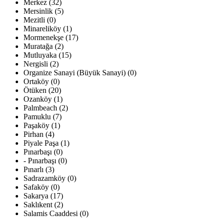
Merkez (32)
Mersinlik (5)
Mezitli (0)
Minareliköy (1)
Mormenekşe (17)
Muratağa (2)
Mutluyaka (15)
Nergisli (2)
Organize Sanayi (Büyük Sanayi) (0)
Ortaköy (0)
Ötüken (20)
Ozanköy (1)
Palmbeach (2)
Pamuklu (7)
Paşaköy (1)
Pirhan (4)
Piyale Paşa (1)
Pınarbaşı (0)
- Pınarbaşı (0)
Pınarlı (3)
Sadrazamköy (0)
Safaköy (0)
Sakarya (17)
Saklıkent (2)
Salamis Caaddesi (0)