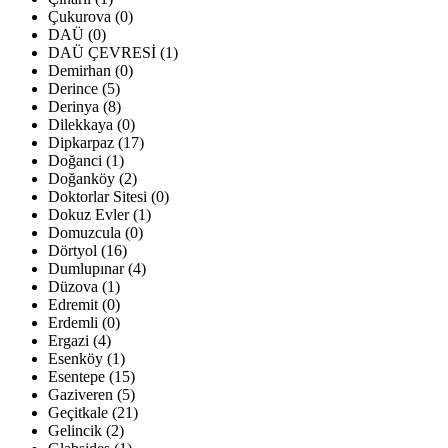
Çukurova (0)
DAÜ (0)
DAÜ ÇEVRESİ (1)
Demirhan (0)
Derince (5)
Derinya (8)
Dilekkaya (0)
Dipkarpaz (17)
Doğanci (1)
Doğanköy (2)
Doktorlar Sitesi (0)
Dokuz Evler (1)
Domuzcula (0)
Dörtyol (16)
Dumlupınar (4)
Düzova (1)
Edremit (0)
Erdemli (0)
Ergazi (4)
Esenköy (1)
Esentepe (15)
Gaziveren (5)
Geçitkale (21)
Gelincik (2)