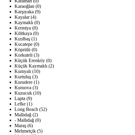
Karaman (0)
Karaoğlan (0)
Karşıyaka (9)
Kayalar (4)
Kaymaklı (0)
Kermiya (0)
Kilitkaya (0)
Kızılbaş (1)
Kocatepe (0)
Köprülü (0)
Korkuteli (3)
Küçük Erenköy (0)
Küçük Kaymaklı (2)
Kumyalı (10)
Kurtuluş (3)
Kurudere (1)
Kuruova (3)
Kuzucuk (10)
Lapta (9)
Lefke (1)
Long Beach (52)
Mallıdağ (2)
- Mallıdağ (0)
Maraş (6)
Mehmetçik (5)