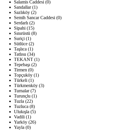
Salamis Caddesi (0)
Sandallar (1)
Sazlıköy (2)
Semih Sancar Caddesi (0)
Serdarlı (2)
Sipahi (15)
Sınırüstü (8)
Suriçi (1)
Sütlüce (2)
Taşlıca (1)
Tatlısu (34)
TEKANT (1)
Tepebaşı (2)
Tirmen (0)
Topçuköy (1)
Türkeli (1)
Türkmenköy (3)
Turnalar (7)
Turunçlu (1)
Tuzla (22)
Tuzluca (8)
Ulukışla (5)
Vadili (1)
Yarköy (26)
Yayla (0)