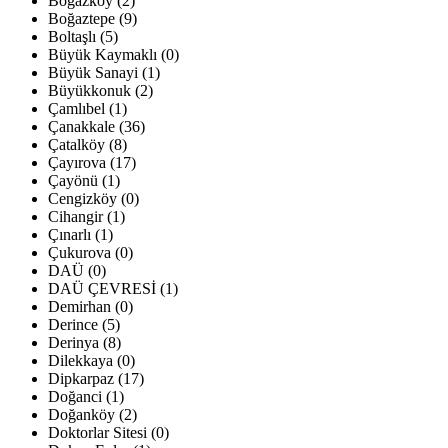
Boğazköy (2)
Boğaztepe (9)
Boltaşlı (5)
Büyük Kaymaklı (0)
Büyük Sanayi (1)
Büyükkonuk (2)
Çamlıbel (1)
Çanakkale (36)
Çatalköy (8)
Çayırova (17)
Çayönü (1)
Cengizköy (0)
Cihangir (1)
Çınarlı (1)
Çukurova (0)
DAÜ (0)
DAÜ ÇEVRESİ (1)
Demirhan (0)
Derince (5)
Derinya (8)
Dilekkaya (0)
Dipkarpaz (17)
Doğanci (1)
Doğanköy (2)
Doktorlar Sitesi (0)