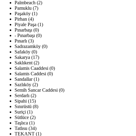
Palmbeach (2)
Pamuklu (7)
Paşaköy (1)
Pirhan (4)
Piyale Paşa (1)
Pınarbaşı (0)
- Pınarbaşı (0)
Pınarlı (3)
Sadrazamköy (0)
Safaköy (0)
Sakarya (17)
Saklıkent (2)
Salamis Caaddesi (0)
Salamis Caddesi (0)
Sandallar (1)
Sazlıköy (2)
Semih Sancar Caddesi (0)
Serdarlı (2)
Sipahi (15)
Sınırüstü (8)
Suriçi (1)
Sütlüce (2)
Taşlıca (1)
Tatlısu (34)
TEKANT (1)