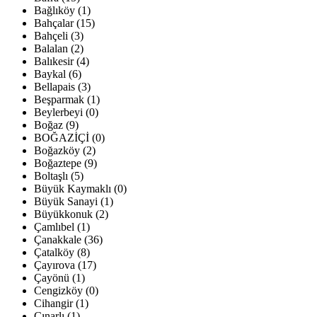
Bağlıköy (1)
Bahçalar (15)
Bahçeli (3)
Balalan (2)
Balıkesir (4)
Baykal (6)
Bellapais (3)
Beşparmak (1)
Beylerbeyi (0)
Boğaz (9)
BOĞAZİÇİ (0)
Boğazköy (2)
Boğaztepe (9)
Boltaşlı (5)
Büyük Kaymaklı (0)
Büyük Sanayi (1)
Büyükkonuk (2)
Çamlıbel (1)
Çanakkale (36)
Çatalköy (8)
Çayırova (17)
Çayönü (1)
Cengizköy (0)
Cihangir (1)
Çınarlı (1)