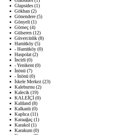
Glabsides (1)
Glapsides (1)
Gökhan (2)
Gönendere (5)
Gönyeli (1)
Görneç (4)
Gülseren (12)
Güvercinlik (8)
Hamitköy (5)
- Hamitköy (0)
Haspolat (2)
İncirli (0)
- Yenikent (0)
İnönü (7)
- İnönü (0)
İskele Merkez (23)
Kaleburnu (2)
Kalecik (19)
KALEİÇİ (0)
Kaliland (8)
Kalkanlı (0)
Kaplıca (11)
Karaağaç (1)
Karakol (1)
Karakum (0)