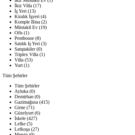
İkiz Müstakil Ev (1)
İkiz Villa (17)
İş Yeri (13)
Kiralık İşyeri (4)
Komple Bina (2)
Müstakil Ev (19)
Ofis (1)
Penthouse (8)
Satılık Iş Yeri (3)
Satıştakiler (0)
Triplex Villa (1)
Villa (53)
Yurt (1)
Tüm Şehirler
Tüm Şehirler
Ayluka (0)
Demirhan (0)
Gazimağusa (415)
Girne (71)
Güzelyurt (6)
İskele (427)
Lefke (5)
Lefkoşa (27)
Mersin (0)