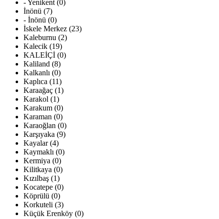
- Yenikent (0)
İnönü (7)
- İnönü (0)
İskele Merkez (23)
Kaleburnu (2)
Kalecik (19)
KALEİÇİ (0)
Kaliland (8)
Kalkanlı (0)
Kaplıca (11)
Karaağaç (1)
Karakol (1)
Karakum (0)
Karaman (0)
Karaoğlan (0)
Karşıyaka (9)
Kayalar (4)
Kaymaklı (0)
Kermiya (0)
Kilitkaya (0)
Kızılbaş (1)
Kocatepe (0)
Köprülü (0)
Korkuteli (3)
Küçük Erenköy (0)