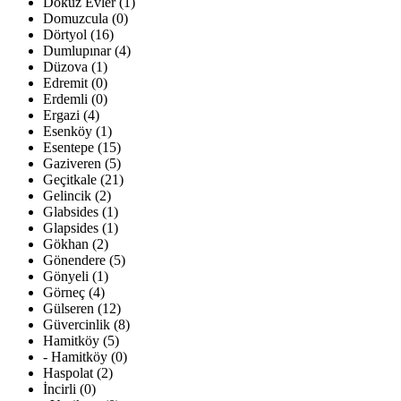
Dokuz Evler (1)
Domuzcula (0)
Dörtyol (16)
Dumlupınar (4)
Düzova (1)
Edremit (0)
Erdemli (0)
Ergazi (4)
Esenköy (1)
Esentepe (15)
Gaziveren (5)
Geçitkale (21)
Gelincik (2)
Glabsides (1)
Glapsides (1)
Gökhan (2)
Gönendere (5)
Gönyeli (1)
Görneç (4)
Gülseren (12)
Güvercinlik (8)
Hamitköy (5)
- Hamitköy (0)
Haspolat (2)
İncirli (0)