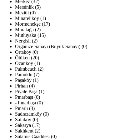
Merkez (32)
Mersinlik (5)
Mezitli (0)
Minareliköy (1)
Mormenekşe (17)
Muratağa (2)
Mutluyaka (15)
Nergisli (2)
Organize Sanayi (Büyük Sanayi) (0)
Ortaköy (0)
Ötüken (20)
Ozanköy (1)
Palmbeach (2)
Pamuklu (7)
Paşaköy (1)
Pirhan (4)
Piyale Paşa (1)
Pınarbaşı (0)
- Pınarbaşı (0)
Pınarlı (3)
Sadrazamköy (0)
Safaköy (0)
Sakarya (17)
Saklıkent (2)
Salamis Caaddesi (0)