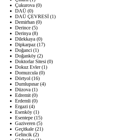
Çukurova (0)
DAÜ (0)
DAÜ ÇEVRESİ (1)
Demirhan (0)
Derince (5)
Derinya (8)
Dilekkaya (0)
Dipkarpaz (17)
Doğanci (1)
Doğanköy (2)
Doktorlar Sitesi (0)
Dokuz Evler (1)
Domuzcula (0)
Dörtyol (16)
Dumlupınar (4)
Düzova (1)
Edremit (0)
Erdemli (0)
Ergazi (4)
Esenköy (1)
Esentepe (15)
Gaziveren (5)
Geçitkale (21)
Gelincik (2)