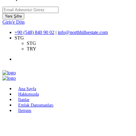
Yeni Şifre
Giriş'e Dön
+90 (548) 840 90 02
|
info@northhillsestate.com
STG
STG
TRY
Ana Sayfa
Hakkımızda
İlanlar
Emlak Danışmanları
İletişim