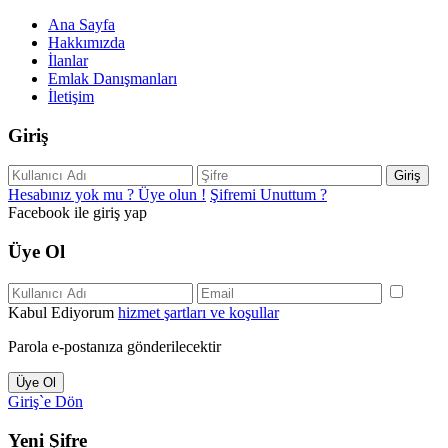
Ana Sayfa
Hakkımızda
İlanlar
Emlak Danışmanları
İletişim
Giriş
Giriş
Hesabınız yok mu ? Üye olun !
Şifremi Unuttum ?
Facebook ile giriş yap
Üye Ol
Kabul Ediyorum
hizmet şartları ve koşullar
Parola e-postanıza gönderilecektir
Üye Ol
Giriş`e Dön
Yeni Şifre