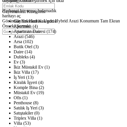
büyütmeyi etkinleştirmek için tıkla
Gelişmiş Arama
Haritalar yükleniyor
Herhangi bir sonuç bulamadık
Gayrimenkul Kategorisi
haritayı aç
Görüntüle
Yol Haritası
Uydu
Hybrid
Arazi
Konumum
Tam Ekran
Gayrimenkul Kategorisi
Önceki
Sonraki
Apartman (4)
Apartman Dairesi (174)
Arazi (546)
Arsa (102)
Butik Otel (3)
Daire (14)
Dubleks (4)
Ev (3)
İkiz Müstakil Ev (1)
İkiz Villa (17)
İş Yeri (13)
Kiralık İşyeri (4)
Komple Bina (2)
Müstakil Ev (19)
Ofis (1)
Penthouse (8)
Satılık Iş Yeri (3)
Satıştakiler (0)
Triplex Villa (1)
Villa (53)