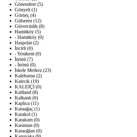
Gönendere (5)
Gönyeli (1)
Görneç (4)
Gülseren (12)
Güvercinlik (8)
Hamitköy (5)
- Hamitköy (0)
Haspolat (2)
İncirli (0)
- Yenikent (0)
İnönü (7)
- İnönü (0)
İskele Merkez (23)
Kaleburnu (2)
Kalecik (19)
KALEİÇİ (0)
Kaliland (8)
Kalkanlı (0)
Kaplıca (11)
Karaağaç (1)
Karakol (1)
Karakum (0)
Karaman (0)
Karaoğlan (0)
Karşıyaka (9)