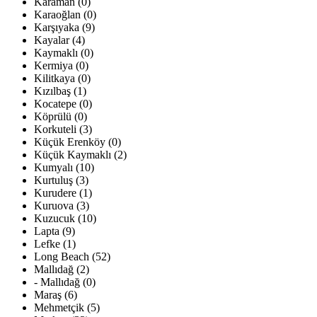
Karaman (0)
Karaoğlan (0)
Karşıyaka (9)
Kayalar (4)
Kaymaklı (0)
Kermiya (0)
Kilitkaya (0)
Kızılbaş (1)
Kocatepe (0)
Köprülü (0)
Korkuteli (3)
Küçük Erenköy (0)
Küçük Kaymaklı (2)
Kumyalı (10)
Kurtuluş (3)
Kurudere (1)
Kuruova (3)
Kuzucuk (10)
Lapta (9)
Lefke (1)
Long Beach (52)
Mallıdağ (2)
- Mallıdağ (0)
Maraş (6)
Mehmetçik (5)