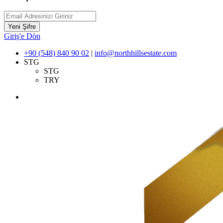
Yeni Şifre
Giriş'e Dön
+90 (548) 840 90 02
|
info@northhillsestate.com
STG
STG
TRY