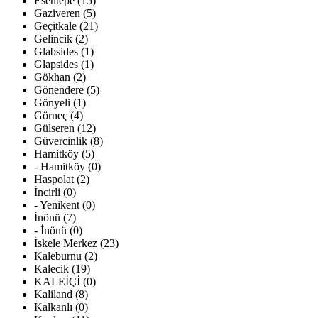
Esentepe (15)
Gaziveren (5)
Geçitkale (21)
Gelincik (2)
Glabsides (1)
Glapsides (1)
Gökhan (2)
Gönendere (5)
Gönyeli (1)
Görneç (4)
Gülseren (12)
Güvercinlik (8)
Hamitköy (5)
- Hamitköy (0)
Haspolat (2)
İncirli (0)
- Yenikent (0)
İnönü (7)
- İnönü (0)
İskele Merkez (23)
Kaleburnu (2)
Kalecik (19)
KALEİÇİ (0)
Kaliland (8)
Kalkanlı (0)