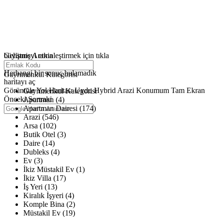
büyütmeyi etkinleştirmek için tıkla
Gelişmiş Arama
Haritalar yükleniyor
Herhangi bir sonuç bulamadık
Gayrimenkul Kategorisi
haritayı aç
Görüntüle
Yol Haritası
Uydu
Hybrid
Arazi
Konumum
Tam Ekran
Gayrimenkul Kategorisi
Önceki
Sonraki
Apartman (4)
Apartman Dairesi (174)
Arazi (546)
Arsa (102)
Butik Otel (3)
Daire (14)
Dubleks (4)
Ev (3)
İkiz Müstakil Ev (1)
İkiz Villa (17)
İş Yeri (13)
Kiralık İşyeri (4)
Komple Bina (2)
Müstakil Ev (19)