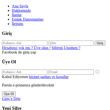
Ana Sayfa
Hakkımızda
İlanlar
Emlak Danışmanları
İletişim
Giriş
Giriş
Hesabınız yok mu ? Üye olun !
Şifremi Unuttum ?
Facebook ile giriş yap
Üye Ol
Kabul Ediyorum
hizmet şartları ve koşullar
Parola e-postanıza gönderilecektir
Üye Ol
Giriş`e Dön
Yeni Şifre