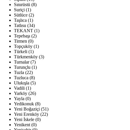
Sınırüstü (8)
Suriçi (1)
Sütlüce (2)
Taşlıca (1)
Tatlısu (34)
TEKANT (1)
Tepebaşı (2)
Tirmen (0)
Topçuköy (1)
Türkeli (1)
Türkmenköy (3)
Turnalar (7)
Turunçlu (1)
Tuzla (22)
Tuzluca (8)
Ulukışla (5)
Vadili (1)
Yarköy (26)
Yayla (0)
Yedikonuk (8)
Yeni Boğaziçi (51)
Yeni Erenköy (22)
Yeni İskele (0)
Yenikent (0)
Yenişehir (0)