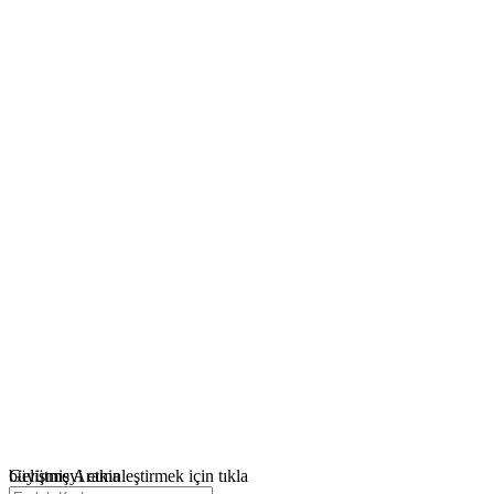
büyütmeyi etkinleştirmek için tıkla
Gelişmiş Arama