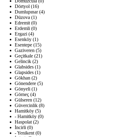
Domuzcula (0)
Dörtyol (16)
Dumlupınar (4)
Düzova (1)
Edremit (0)
Erdemli (0)
Ergazi (4)
Esenköy (1)
Esentepe (15)
Gaziveren (5)
Geçitkale (21)
Gelincik (2)
Glabsides (1)
Glapsides (1)
Gökhan (2)
Gönendere (5)
Gönyeli (1)
Görneç (4)
Gülseren (12)
Güvercinlik (8)
Hamitköy (5)
- Hamitköy (0)
Haspolat (2)
İncirli (0)
- Yenikent (0)