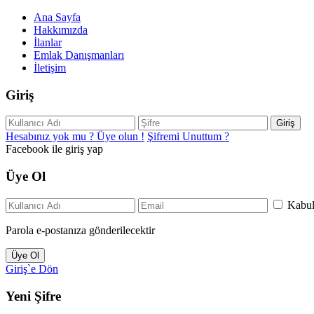
Ana Sayfa
Hakkımızda
İlanlar
Emlak Danışmanları
İletişim
Giriş
Giriş
Hesabınız yok mu ? Üye olun !
Şifremi Unuttum ?
Facebook ile giriş yap
Üye Ol
Kabu
Parola e-postanıza gönderilecektir
Üye Ol
Giriş`e Dön
Yeni Şifre