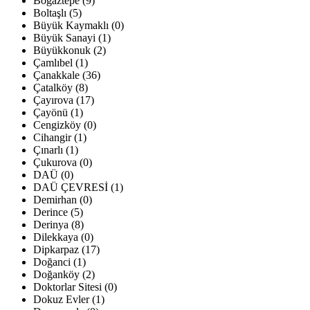
Boğaztepe (9)
Boltaşlı (5)
Büyük Kaymaklı (0)
Büyük Sanayi (1)
Büyükkonuk (2)
Çamlıbel (1)
Çanakkale (36)
Çatalköy (8)
Çayırova (17)
Çayönü (1)
Cengizköy (0)
Cihangir (1)
Çınarlı (1)
Çukurova (0)
DAÜ (0)
DAÜ ÇEVRESİ (1)
Demirhan (0)
Derince (5)
Derinya (8)
Dilekkaya (0)
Dipkarpaz (17)
Doğanci (1)
Doğanköy (2)
Doktorlar Sitesi (0)
Dokuz Evler (1)