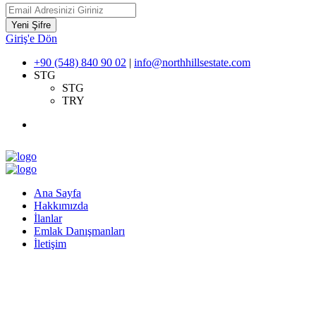
Yeni Şifre
Giriş'e Dön
+90 (548) 840 90 02
|
info@northhillsestate.com
STG
STG
TRY
Ana Sayfa
Hakkımızda
İlanlar
Emlak Danışmanları
İletişim