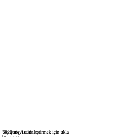
büyütmeyi etkinleştirmek için tıkla
Gelişmiş Arama