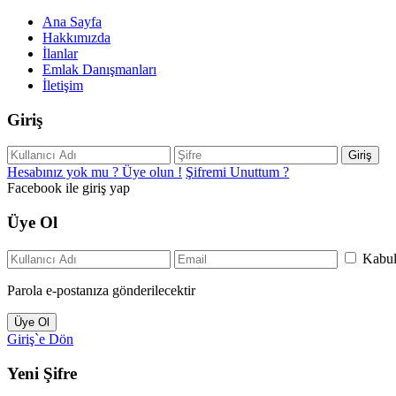
Ana Sayfa
Hakkımızda
İlanlar
Emlak Danışmanları
İletişim
Giriş
Giriş
Hesabınız yok mu ? Üye olun !
Şifremi Unuttum ?
Facebook ile giriş yap
Üye Ol
Kabu
Parola e-postanıza gönderilecektir
Üye Ol
Giriş`e Dön
Yeni Şifre