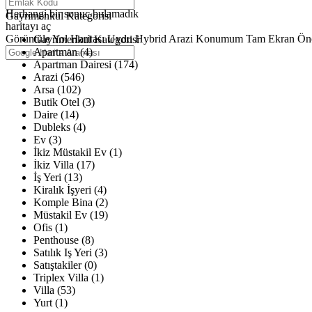
Haritalar yükleniyor
Herhangi bir sonuç bulamadık
Gayrimenkul Kategorisi
haritayı aç
Görüntüle
Yol Haritası
Uydu
Hybrid
Arazi
Konumum
Tam Ekran
Ön
Gayrimenkul Kategorisi
Apartman (4)
Apartman Dairesi (174)
Arazi (546)
Arsa (102)
Butik Otel (3)
Daire (14)
Dubleks (4)
Ev (3)
İkiz Müstakil Ev (1)
İkiz Villa (17)
İş Yeri (13)
Kiralık İşyeri (4)
Komple Bina (2)
Müstakil Ev (19)
Ofis (1)
Penthouse (8)
Satılık Iş Yeri (3)
Satıştakiler (0)
Triplex Villa (1)
Villa (53)
Yurt (1)