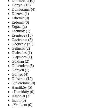
Domuzcula (0)
Dörtyol (16)
Dumlupınar (4)
Düzova (1)
Edremit (0)
Erdemli (0)
Ergazi (4)
Esenköy (1)
Esentepe (15)
Gaziveren (5)
Geçitkale (21)
Gelincik (2)
Glabsides (1)
Glapsides (1)
Gökhan (2)
Gönendere (5)
Gönyeli (1)
Görneç (4)
Gülseren (12)
Güvercinlik (8)
Hamitköy (5)
- Hamitköy (0)
Haspolat (2)
İncirli (0)
- Yenikent (0)