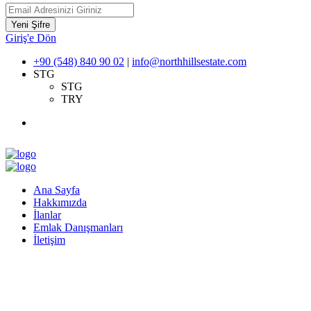
Yeni Şifre
Giriş'e Dön
+90 (548) 840 90 02
|
info@northhillsestate.com
STG
STG
TRY
Ana Sayfa
Hakkımızda
İlanlar
Emlak Danışmanları
İletişim