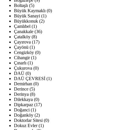
Boğaztepe (9)
Boltaşlı (5)
Büyük Kaymaklı (0)
Büyük Sanayi (1)
Büyükkonuk (2)
Çamlıbel (1)
Çanakkale (36)
Çatalköy (8)
Çayırova (17)
Çayönü (1)
Cengizköy (0)
Cihangir (1)
Çınarlı (1)
Çukurova (0)
DAÜ (0)
DAÜ ÇEVRESİ (1)
Demirhan (0)
Derince (5)
Derinya (8)
Dilekkaya (0)
Dipkarpaz (17)
Doğanci (1)
Doğanköy (2)
Doktorlar Sitesi (0)
Dokuz Evler (1)