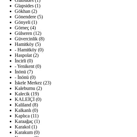
Glabsides (1)
Glapsides (1)
Gökhan (2)
Gönendere (5)
Gönyeli (1)
Görneç (4)
Gülseren (12)
Güvercinlik (8)
Hamitköy (5)
- Hamitköy (0)
Haspolat (2)
İncirli (0)
- Yenikent (0)
İnönü (7)
- İnönü (0)
İskele Merkez (23)
Kaleburnu (2)
Kalecik (19)
KALEİÇİ (0)
Kaliland (8)
Kalkanlı (0)
Kaplıca (11)
Karaağaç (1)
Karakol (1)
Karakum (0)