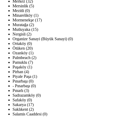
Merkez (32)
Mersinlik (5)
Mezitli (0)
Minareliköy (1)
Mormenekşe (17)
Muratağa (2)
Mutluyaka (15)
Nergisli (2)
Organize Sanayi (Büyük Sanayi) (0)
Ortaköy (0)
Ötüken (20)
Ozanköy (1)
Palmbeach (2)
Pamuklu (7)
Paşaköy (1)
Pirhan (4)
Piyale Paşa (1)
Pınarbaşı (0)
- Pınarbaşı (0)
Pınarlı (3)
Sadrazamköy (0)
Safaköy (0)
Sakarya (17)
Saklıkent (2)
Salamis Caaddesi (0)