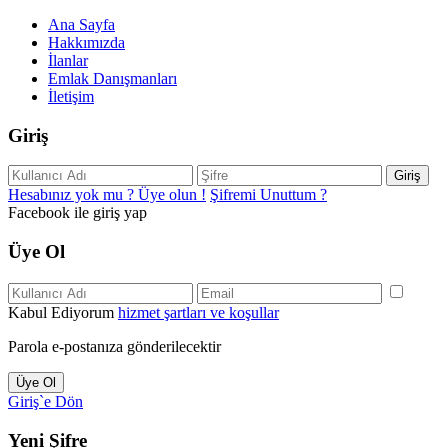
Ana Sayfa
Hakkımızda
İlanlar
Emlak Danışmanları
İletişim
Giriş
Giriş
Hesabınız yok mu ? Üye olun !
Şifremi Unuttum ?
Facebook ile giriş yap
Üye Ol
Kabul Ediyorum
hizmet şartları ve koşullar
Parola e-postanıza gönderilecektir
Üye Ol
Giriş`e Dön
Yeni Şifre