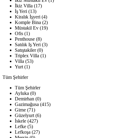
İkiz Müstakil Ev (1)
İkiz Villa (17)
İş Yeri (13)
Kiralık İşyeri (4)
Komple Bina (2)
Müstakil Ev (19)
Ofis (1)
Penthouse (8)
Satılık Iş Yeri (3)
Satıştakiler (0)
Triplex Villa (1)
Villa (53)
Yurt (1)
Tüm Şehirler
Tüm Şehirler
Ayluka (0)
Demirhan (0)
Gazimağusa (415)
Girne (71)
Güzelyurt (6)
İskele (427)
Lefke (5)
Lefkoşa (27)
Mersin (0)