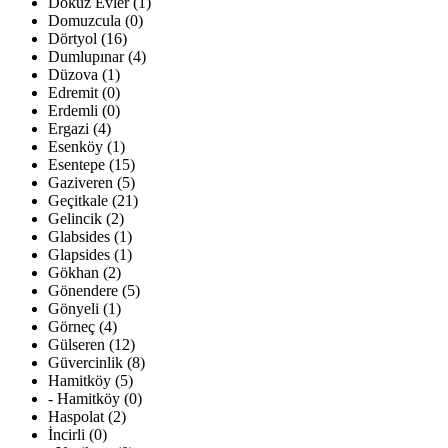
Dokuz Evler (1)
Domuzcula (0)
Dörtyol (16)
Dumlupınar (4)
Düzova (1)
Edremit (0)
Erdemli (0)
Ergazi (4)
Esenköy (1)
Esentepe (15)
Gaziveren (5)
Geçitkale (21)
Gelincik (2)
Glabsides (1)
Glapsides (1)
Gökhan (2)
Gönendere (5)
Gönyeli (1)
Görneç (4)
Gülseren (12)
Güvercinlik (8)
Hamitköy (5)
- Hamitköy (0)
Haspolat (2)
İncirli (0)