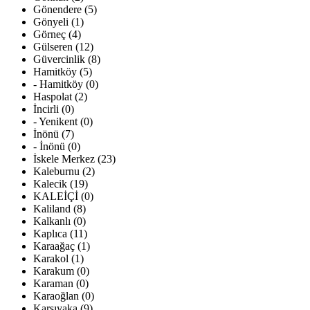
Gönendere (5)
Gönyeli (1)
Görneç (4)
Gülseren (12)
Güvercinlik (8)
Hamitköy (5)
- Hamitköy (0)
Haspolat (2)
İncirli (0)
- Yenikent (0)
İnönü (7)
- İnönü (0)
İskele Merkez (23)
Kaleburnu (2)
Kalecik (19)
KALEİÇİ (0)
Kaliland (8)
Kalkanlı (0)
Kaplıca (11)
Karaağaç (1)
Karakol (1)
Karakum (0)
Karaman (0)
Karaoğlan (0)
Karşıyaka (9)