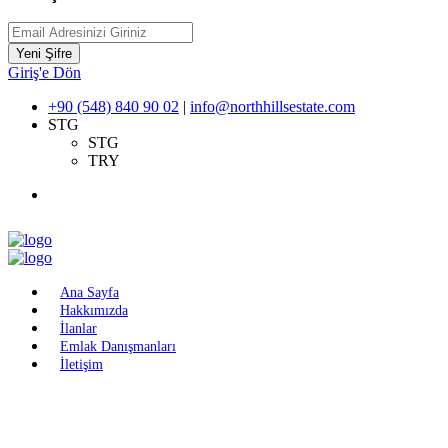
Yeni Şifre
Giriş'e Dön
+90 (548) 840 90 02
|
info@northhillsestate.com
STG
STG
TRY
Ana Sayfa
Hakkımızda
İlanlar
Emlak Danışmanları
İletişim