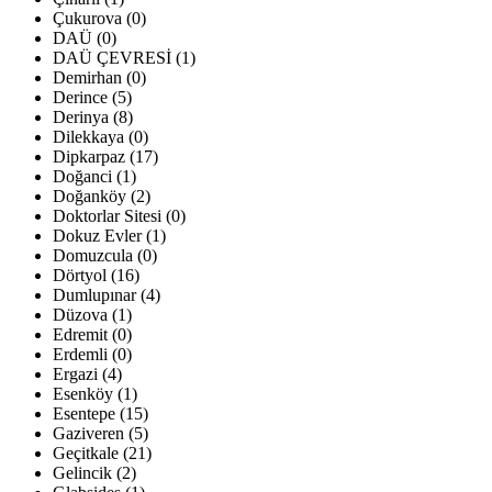
Çukurova (0)
DAÜ (0)
DAÜ ÇEVRESİ (1)
Demirhan (0)
Derince (5)
Derinya (8)
Dilekkaya (0)
Dipkarpaz (17)
Doğanci (1)
Doğanköy (2)
Doktorlar Sitesi (0)
Dokuz Evler (1)
Domuzcula (0)
Dörtyol (16)
Dumlupınar (4)
Düzova (1)
Edremit (0)
Erdemli (0)
Ergazi (4)
Esenköy (1)
Esentepe (15)
Gaziveren (5)
Geçitkale (21)
Gelincik (2)