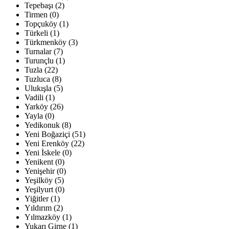
Tepebaşı (2)
Tirmen (0)
Topçuköy (1)
Türkeli (1)
Türkmenköy (3)
Turnalar (7)
Turunçlu (1)
Tuzla (22)
Tuzluca (8)
Ulukışla (5)
Vadili (1)
Yarköy (26)
Yayla (0)
Yedikonuk (8)
Yeni Boğaziçi (51)
Yeni Erenköy (22)
Yeni İskele (0)
Yenikent (0)
Yenişehir (0)
Yeşilköy (5)
Yeşilyurt (0)
Yiğitler (1)
Yıldırım (2)
Yılmazköy (1)
Yukarı Girne (1)