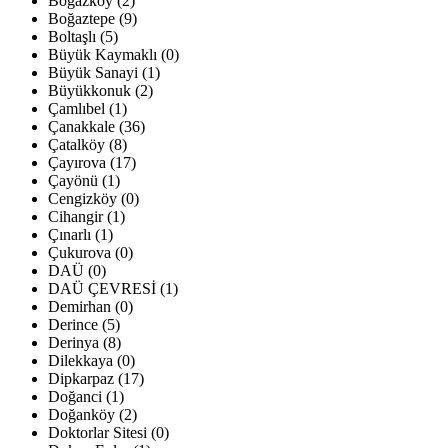
Boğazköy (2)
Boğaztepe (9)
Boltaşlı (5)
Büyük Kaymaklı (0)
Büyük Sanayi (1)
Büyükkonuk (2)
Çamlıbel (1)
Çanakkale (36)
Çatalköy (8)
Çayırova (17)
Çayönü (1)
Cengizköy (0)
Cihangir (1)
Çınarlı (1)
Çukurova (0)
DAÜ (0)
DAÜ ÇEVRESİ (1)
Demirhan (0)
Derince (5)
Derinya (8)
Dilekkaya (0)
Dipkarpaz (17)
Doğanci (1)
Doğanköy (2)
Doktorlar Sitesi (0)