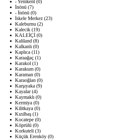
- Yenikent (0)
İnönü (7)
- İnönü (0)
İskele Merkez (23)
Kaleburnu (2)
Kalecik (19)
KALEİÇİ (0)
Kaliland (8)
Kalkanlı (0)
Kaplıca (11)
Karaağaç (1)
Karakol (1)
Karakum (0)
Karaman (0)
Karaoğlan (0)
Karşıyaka (9)
Kayalar (4)
Kaymaklı (0)
Kermiya (0)
Kilitkaya (0)
Kızılbaş (1)
Kocatepe (0)
Köprülü (0)
Korkuteli (3)
Küçük Erenköy (0)