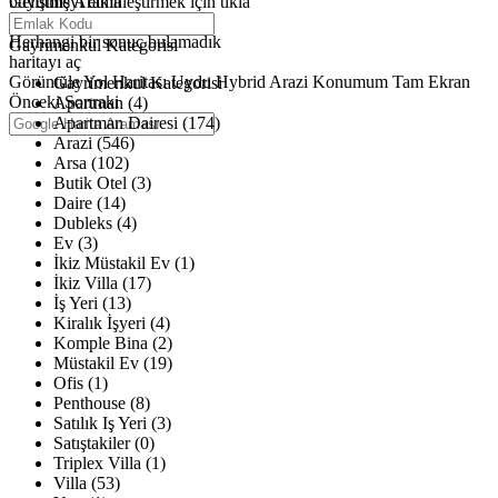
büyütmeyi etkinleştirmek için tıkla
Gelişmiş Arama
Haritalar yükleniyor
Herhangi bir sonuç bulamadık
Gayrimenkul Kategorisi
haritayı aç
Görüntüle
Yol Haritası
Uydu
Hybrid
Arazi
Konumum
Tam Ekran
Gayrimenkul Kategorisi
Önceki
Sonraki
Apartman (4)
Apartman Dairesi (174)
Arazi (546)
Arsa (102)
Butik Otel (3)
Daire (14)
Dubleks (4)
Ev (3)
İkiz Müstakil Ev (1)
İkiz Villa (17)
İş Yeri (13)
Kiralık İşyeri (4)
Komple Bina (2)
Müstakil Ev (19)
Ofis (1)
Penthouse (8)
Satılık Iş Yeri (3)
Satıştakiler (0)
Triplex Villa (1)
Villa (53)