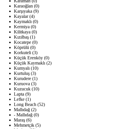
Karaman (0)
Karaoğlan (0)
Karşıyaka (9)
Kayalar (4)
Kaymaklı (0)
Kermiya (0)
Kilitkaya (0)
Kızılbaş (1)
Kocatepe (0)
Köprülü (0)
Korkuteli (3)
Küçük Erenköy (0)
Küçük Kaymaklı (2)
Kumyalı (10)
Kurtuluş (3)
Kurudere (1)
Kuruova (3)
Kuzucuk (10)
Lapta (9)
Lefke (1)
Long Beach (52)
Mallıdağ (2)
- Mallıdağ (0)
Maraş (6)
Mehmetçik (5)