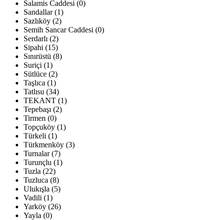
Salamis Caddesi (0)
Sandallar (1)
Sazlıköy (2)
Semih Sancar Caddesi (0)
Serdarlı (2)
Sipahi (15)
Sınırüstü (8)
Suriçi (1)
Sütlüce (2)
Taşlıca (1)
Tatlısu (34)
TEKANT (1)
Tepebaşı (2)
Tirmen (0)
Topçuköy (1)
Türkeli (1)
Türkmenköy (3)
Turnalar (7)
Turunçlu (1)
Tuzla (22)
Tuzluca (8)
Ulukışla (5)
Vadili (1)
Yarköy (26)
Yayla (0)