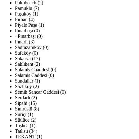
Palmbeach (2)
Pamuklu (7)
Paşaköy (1)
Pirhan (4)
Piyale Paşa (1)
Pınarbaşı (0)
- Pınarbaşı (0)
Pınarlı (3)
Sadrazamköy (0)
Safaköy (0)
Sakarya (17)
Saklıkent (2)
Salamis Caaddesi (0)
Salamis Caddesi (0)
Sandallar (1)
Sazlıköy (2)
Semih Sancar Caddesi (0)
Serdarlı (2)
Sipahi (15)
Sınırüstü (8)
Suriçi (1)
Sütlüce (2)
Taşlıca (1)
Tatlısu (34)
TEKANT (1)