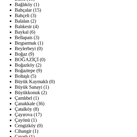
Bağlıköy (1)
Bahçalar (15)
Bahçeli (3)
Balalan (2)
Balıkesir (4)
Baykal (6)
Bellapais (3)
Beşparmak (1)
Beylerbeyi (0)
Boğaz (9)
BOĞAZİÇİ (0)
Boğazköy (2)
Boğaztepe (9)
Boltaşlı (5)
Büyük Kaymaklı (0)
Büyük Sanayi (1)
Büyükkonuk (2)
Çamlıbel (1)
Çanakkale (36)
Çatalköy (8)
Çayırova (17)
Çayönü (1)
Cengizköy (0)
Cihangir (1)
Çınarlı (1)