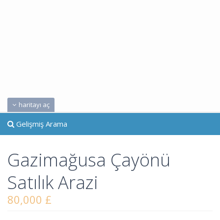
haritayı aç
Gelişmiş Arama
Gazimağusa Çayönü
Satılık Arazi
80,000 £