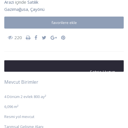
Arazi
içinde
Satılık
Gazimağusa
,
Çayönü
favorilere ekle
220
Satışa Uygun
Mevcut Birimler
4 Dönüm 2 evlek 800 ay²
6,096 m²
Resmi yol mevcut
Tarımsal Gelişme Alanı