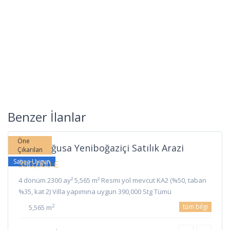
Yeni
Boğaziçi
,
Benzer İlanlar
Gazimağusa
Öne
Gazimağusa Yeniboğaziçi Satılık Arazi
Çıkarılan
Satışa Uygun
390,000 £
4 dönüm 2300 ay² 5,565 m² Resmi yol mevcut KA2 (%50, taban
%35, kat 2) Villa yapımına uygun 390,000 Stg Tümü
tüm bilgi
2
5,565 m