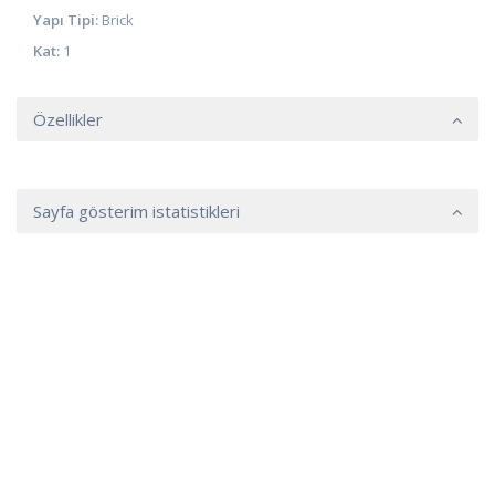
Yapı Tipi:
Brick
Kat:
1
Özellikler
Sayfa gösterim istatistikleri