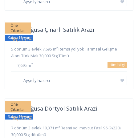
Ayşe İyihasırcı
Çınarlı
,
Gazimağusa
Öne
Gazimağusa Çınarlı Satılık Arazi
Çıkarılan
Satışa Uygun
30,000 £
5 dönüm 3 evlek 7,695 m² Remsi yol yok Tarımsal Gelişme
Alanı Türk Malı 30,000 Stg Tümü
tüm bilgi
2
7,695 m
Ayşe İyihasırcı
Dörtyol
,
Gazimağusa
Öne
Gazimağusa Dörtyol Satılık Arazi
Çıkarılan
Satışa Uygun
30,000 £
7 dönüm 3 evlek 10,371 m² Resmi yol mevcut Fasıl 96 (%220)
30,000 Stg dönümü