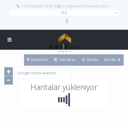
+90 (548) 840 90 02
|
info@northhillsestate.com
STG
Konumum
Tam Ekran
Önceki
Sonraki
Haritalar yükleniyor