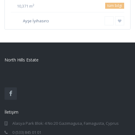
tüm bilgi
2
10,371 m
Ayşe İyihasırcı
North Hills Estate
İletişim
Alasya Park Blok: 4 No:20 Gazimagusa, Famagusta, Cyprus
0 (533) 845 01 01