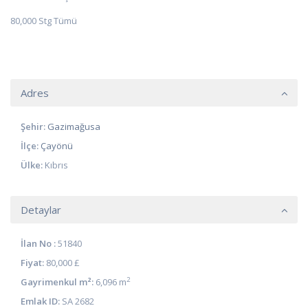
80,000 Stg Tümü
Adres
Şehir:
Gazimağusa
İlçe:
Çayönü
Ülke:
Kıbrıs
Detaylar
İlan No :
51840
Fiyat:
80,000 £
2
Gayrimenkul m²:
6,096 m
Emlak ID:
SA 2682