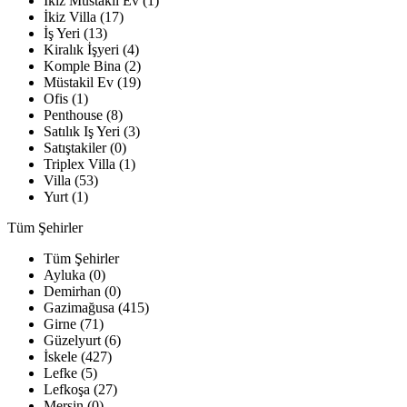
İkiz Müstakil Ev (1)
İkiz Villa (17)
İş Yeri (13)
Kiralık İşyeri (4)
Komple Bina (2)
Müstakil Ev (19)
Ofis (1)
Penthouse (8)
Satılık Iş Yeri (3)
Satıştakiler (0)
Triplex Villa (1)
Villa (53)
Yurt (1)
Tüm Şehirler
Tüm Şehirler
Ayluka (0)
Demirhan (0)
Gazimağusa (415)
Girne (71)
Güzelyurt (6)
İskele (427)
Lefke (5)
Lefkoşa (27)
Mersin (0)