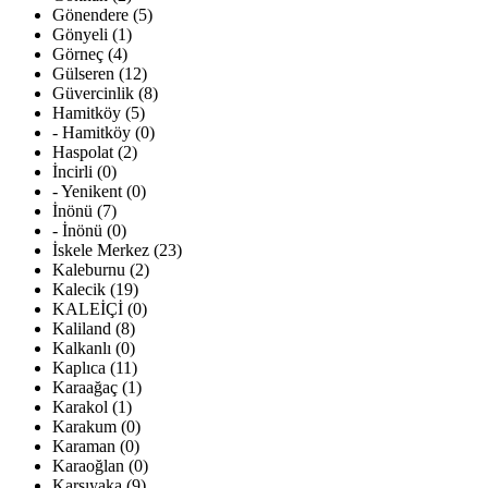
Gönendere (5)
Gönyeli (1)
Görneç (4)
Gülseren (12)
Güvercinlik (8)
Hamitköy (5)
- Hamitköy (0)
Haspolat (2)
İncirli (0)
- Yenikent (0)
İnönü (7)
- İnönü (0)
İskele Merkez (23)
Kaleburnu (2)
Kalecik (19)
KALEİÇİ (0)
Kaliland (8)
Kalkanlı (0)
Kaplıca (11)
Karaağaç (1)
Karakol (1)
Karakum (0)
Karaman (0)
Karaoğlan (0)
Karşıyaka (9)