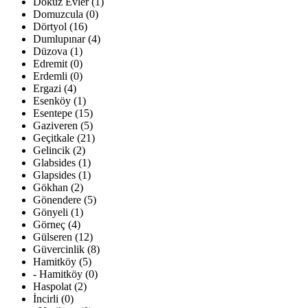
Dokuz Evler (1)
Domuzcula (0)
Dörtyol (16)
Dumlupınar (4)
Düzova (1)
Edremit (0)
Erdemli (0)
Ergazi (4)
Esenköy (1)
Esentepe (15)
Gaziveren (5)
Geçitkale (21)
Gelincik (2)
Glabsides (1)
Glapsides (1)
Gökhan (2)
Gönendere (5)
Gönyeli (1)
Görneç (4)
Gülseren (12)
Güvercinlik (8)
Hamitköy (5)
- Hamitköy (0)
Haspolat (2)
İncirli (0)