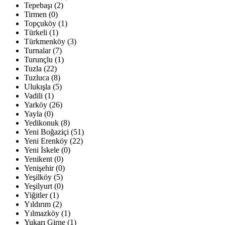
Tepebaşı (2)
Tirmen (0)
Topçuköy (1)
Türkeli (1)
Türkmenköy (3)
Turnalar (7)
Turunçlu (1)
Tuzla (22)
Tuzluca (8)
Ulukışla (5)
Vadili (1)
Yarköy (26)
Yayla (0)
Yedikonuk (8)
Yeni Boğaziçi (51)
Yeni Erenköy (22)
Yeni İskele (0)
Yenikent (0)
Yenişehir (0)
Yeşilköy (5)
Yeşilyurt (0)
Yiğitler (1)
Yıldırım (2)
Yılmazköy (1)
Yukarı Girne (1)