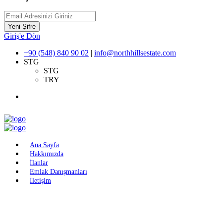
Yeni Şifre
Giriş'e Dön
+90 (548) 840 90 02
|
info@northhillsestate.com
STG
STG
TRY
Ana Sayfa
Hakkımızda
İlanlar
Emlak Danışmanları
İletişim