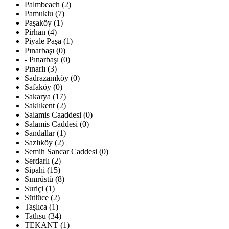
Palmbeach (2)
Pamuklu (7)
Paşaköy (1)
Pirhan (4)
Piyale Paşa (1)
Pınarbaşı (0)
- Pınarbaşı (0)
Pınarlı (3)
Sadrazamköy (0)
Safaköy (0)
Sakarya (17)
Saklıkent (2)
Salamis Caaddesi (0)
Salamis Caddesi (0)
Sandallar (1)
Sazlıköy (2)
Semih Sancar Caddesi (0)
Serdarlı (2)
Sipahi (15)
Sınırüstü (8)
Suriçi (1)
Sütlüce (2)
Taşlıca (1)
Tatlısu (34)
TEKANT (1)