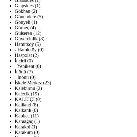
Glabsides (1)
Glapsides (1)
Gökhan (2)
Gönendere (5)
Gönyeli (1)
Görneç (4)
Gülseren (12)
Güvercinlik (8)
Hamitköy (5)
- Hamitköy (0)
Haspolat (2)
İncirli (0)
- Yenikent (0)
İnönü (7)
- İnönü (0)
İskele Merkez (23)
Kaleburnu (2)
Kalecik (19)
KALEİÇİ (0)
Kaliland (8)
Kalkanlı (0)
Kaplıca (11)
Karaağaç (1)
Karakol (1)
Karakum (0)