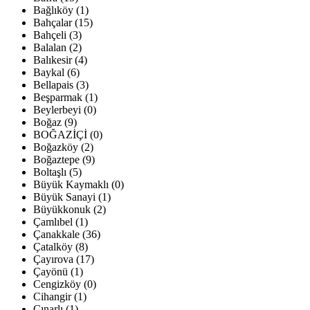
Bağlıköy (1)
Bahçalar (15)
Bahçeli (3)
Balalan (2)
Balıkesir (4)
Baykal (6)
Bellapais (3)
Beşparmak (1)
Beylerbeyi (0)
Boğaz (9)
BOĞAZİÇİ (0)
Boğazköy (2)
Boğaztepe (9)
Boltaşlı (5)
Büyük Kaymaklı (0)
Büyük Sanayi (1)
Büyükkonuk (2)
Çamlıbel (1)
Çanakkale (36)
Çatalköy (8)
Çayırova (17)
Çayönü (1)
Cengizköy (0)
Cihangir (1)
Çınarlı (1)