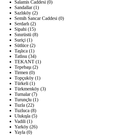
Salamis Caddesi (0)
Sandallar (1)
Sazlıköy (2)
Semih Sancar Caddesi (0)
Serdarlı (2)
Sipahi (15)
Sınırüstü (8)
Suriçi (1)
Sütlüce (2)
Taşlıca (1)
Tatlısu (34)
TEKANT (1)
Tepebaşı (2)
Tirmen (0)
Topçuköy (1)
Türkeli (1)
Türkmenköy (3)
Turnalar (7)
Turunçlu (1)
Tuzla (22)
Tuzluca (8)
Ulukışla (5)
Vadili (1)
Yarköy (26)
Yayla (0)