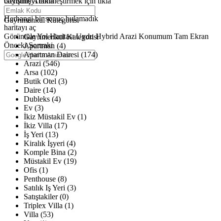
büyütmeyi etkinleştirmek için tıkla
Gelişmiş Arama
Haritalar yükleniyor
Herhangi bir sonuç bulamadık
Gayrimenkul Kategorisi
haritayı aç
Görüntüle
Yol Haritası
Uydu
Hybrid
Arazi
Konumum
Tam Ekran
Gayrimenkul Kategorisi
Önceki
Sonraki
Apartman (4)
Apartman Dairesi (174)
Arazi (546)
Arsa (102)
Butik Otel (3)
Daire (14)
Dubleks (4)
Ev (3)
İkiz Müstakil Ev (1)
İkiz Villa (17)
İş Yeri (13)
Kiralık İşyeri (4)
Komple Bina (2)
Müstakil Ev (19)
Ofis (1)
Penthouse (8)
Satılık Iş Yeri (3)
Satıştakiler (0)
Triplex Villa (1)
Villa (53)