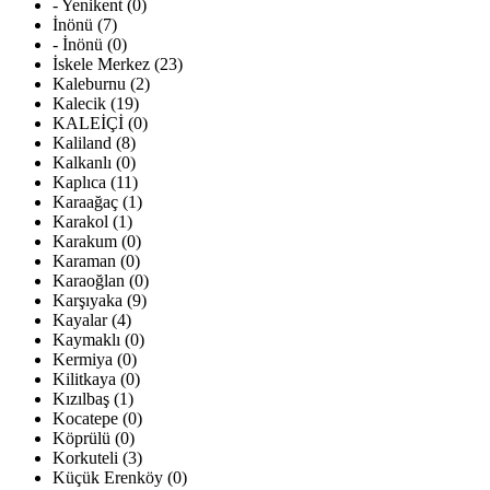
- Yenikent (0)
İnönü (7)
- İnönü (0)
İskele Merkez (23)
Kaleburnu (2)
Kalecik (19)
KALEİÇİ (0)
Kaliland (8)
Kalkanlı (0)
Kaplıca (11)
Karaağaç (1)
Karakol (1)
Karakum (0)
Karaman (0)
Karaoğlan (0)
Karşıyaka (9)
Kayalar (4)
Kaymaklı (0)
Kermiya (0)
Kilitkaya (0)
Kızılbaş (1)
Kocatepe (0)
Köprülü (0)
Korkuteli (3)
Küçük Erenköy (0)