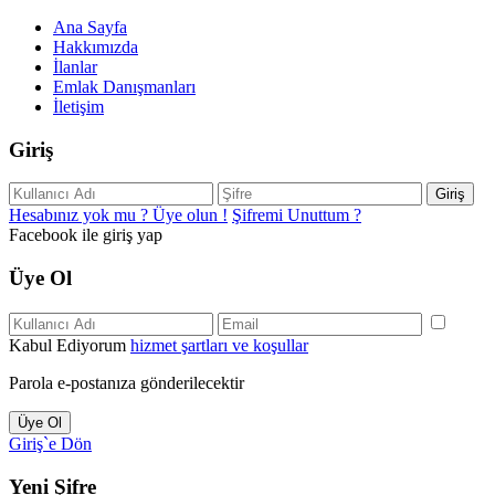
Ana Sayfa
Hakkımızda
İlanlar
Emlak Danışmanları
İletişim
Giriş
Giriş
Hesabınız yok mu ? Üye olun !
Şifremi Unuttum ?
Facebook ile giriş yap
Üye Ol
Kabul Ediyorum
hizmet şartları ve koşullar
Parola e-postanıza gönderilecektir
Üye Ol
Giriş`e Dön
Yeni Şifre