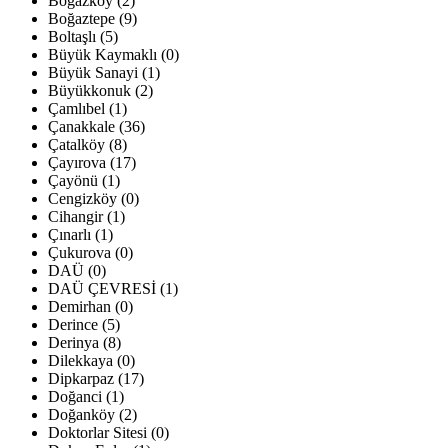
Boğazköy (2)
Boğaztepe (9)
Boltaşlı (5)
Büyük Kaymaklı (0)
Büyük Sanayi (1)
Büyükkonuk (2)
Çamlıbel (1)
Çanakkale (36)
Çatalköy (8)
Çayırova (17)
Çayönü (1)
Cengizköy (0)
Cihangir (1)
Çınarlı (1)
Çukurova (0)
DAÜ (0)
DAÜ ÇEVRESİ (1)
Demirhan (0)
Derince (5)
Derinya (8)
Dilekkaya (0)
Dipkarpaz (17)
Doğanci (1)
Doğanköy (2)
Doktorlar Sitesi (0)