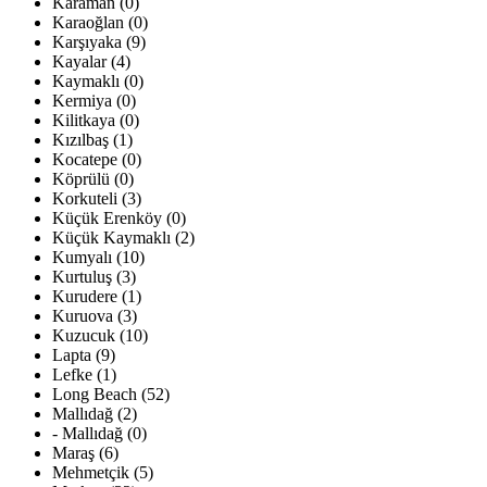
Karaman (0)
Karaoğlan (0)
Karşıyaka (9)
Kayalar (4)
Kaymaklı (0)
Kermiya (0)
Kilitkaya (0)
Kızılbaş (1)
Kocatepe (0)
Köprülü (0)
Korkuteli (3)
Küçük Erenköy (0)
Küçük Kaymaklı (2)
Kumyalı (10)
Kurtuluş (3)
Kurudere (1)
Kuruova (3)
Kuzucuk (10)
Lapta (9)
Lefke (1)
Long Beach (52)
Mallıdağ (2)
- Mallıdağ (0)
Maraş (6)
Mehmetçik (5)