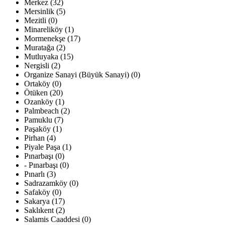
Merkez (32)
Mersinlik (5)
Mezitli (0)
Minareliköy (1)
Mormenekşe (17)
Muratağa (2)
Mutluyaka (15)
Nergisli (2)
Organize Sanayi (Büyük Sanayi) (0)
Ortaköy (0)
Ötüken (20)
Ozanköy (1)
Palmbeach (2)
Pamuklu (7)
Paşaköy (1)
Pirhan (4)
Piyale Paşa (1)
Pınarbaşı (0)
- Pınarbaşı (0)
Pınarlı (3)
Sadrazamköy (0)
Safaköy (0)
Sakarya (17)
Saklıkent (2)
Salamis Caaddesi (0)