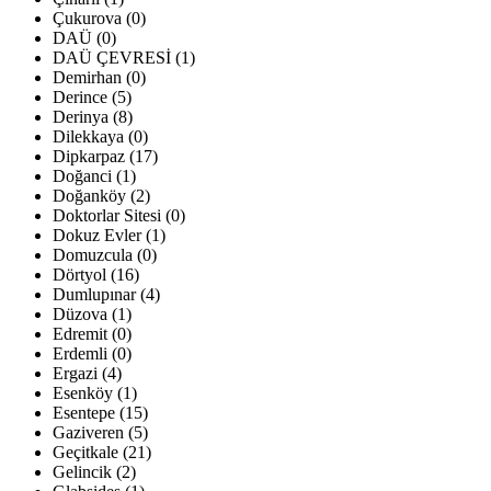
Çukurova (0)
DAÜ (0)
DAÜ ÇEVRESİ (1)
Demirhan (0)
Derince (5)
Derinya (8)
Dilekkaya (0)
Dipkarpaz (17)
Doğanci (1)
Doğanköy (2)
Doktorlar Sitesi (0)
Dokuz Evler (1)
Domuzcula (0)
Dörtyol (16)
Dumlupınar (4)
Düzova (1)
Edremit (0)
Erdemli (0)
Ergazi (4)
Esenköy (1)
Esentepe (15)
Gaziveren (5)
Geçitkale (21)
Gelincik (2)