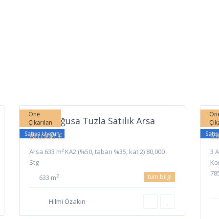
Tuzla
,
7
Gazimağusa
5
Ga
Öne
Ön
Gazimağusa Tuzla Satılık Arsa
Ga
Çıkarılan
Çık
Satışa Uygun
Satı
80,000 £
53
Arsa 633 m² KA2 (%50, taban %35, kat 2) 80,000
3 
Stg
Ko
78
tüm bilgi
2
633 m
Hilmi Özakın