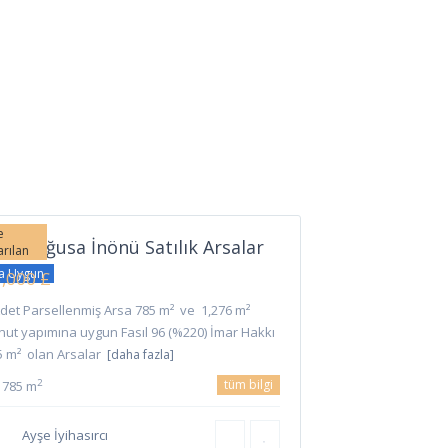
İnönü
,
zimağusa
e
zimağusa İnönü Satılık Arsalar
arılan
şa Uygun
,000 £
Adet Parsellenmiş Arsa 785 m² ve 1,276 m²
nut yapımına uygun Fasıl 96 (%220) İmar Hakkı
5 m² olan Arsalar
[daha fazla]
tüm bilgi
2
785 m
Ayşe İyihasırcı