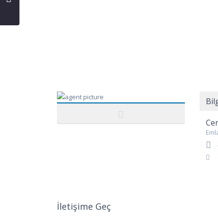
Bil
Cen
Eml
İletişime Geç