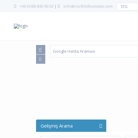
+90 (548) 840 90 02
|
info@northhillsestate.com
STG
Gelişmiş Arama