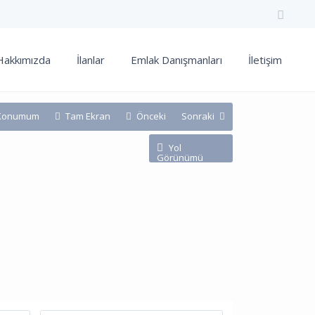
Hakkımızda
İlanlar
Emlak Danışmanları
İletişim
Konumum
Tam Ekran
Önceki
Sonraki
Yol
Görünümü