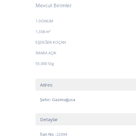
Mevcut Birimler
1 DÖNÜM
1,338 m²
EŞDEĞER KOÇAN
İMARA AÇIK
55,000 Stg
Adres
Şehir:
Gazimağusa
Detaylar
İlan No :
22694