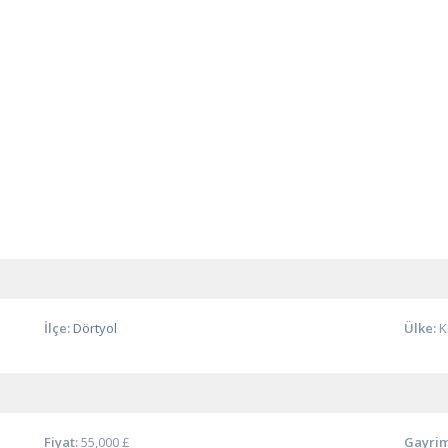
İlçe:
Dörtyol
Ülke:
K
Fiyat:
55,000 £
Gayrim