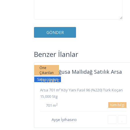
Mallıdağ
,
Benzer İlanlar
7
Gazimağusa
Öne
Gazimağusa Mallıdağ Satılık Arsa
Çıkarılan
Satışa Uygun
15,000 £
Arsa 701 m² Köy Yanı Fasıl 96 (%220) Türk Koçan
15,000 Stg
tüm bilgi
2
701 m
Ayşe İyihasırcı