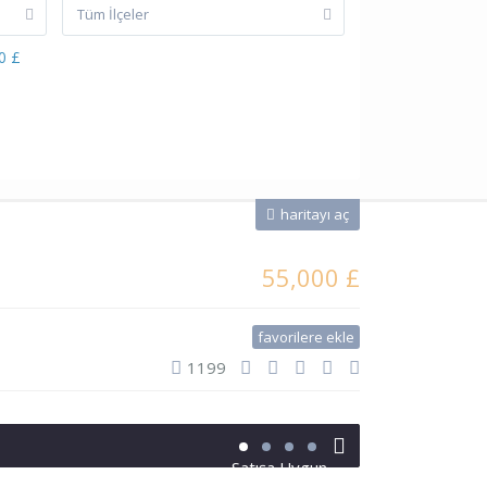
Tüm İlçeler
0 £
haritayı aç
55,000 £
favorilere ekle
1199
Satışa Uygun