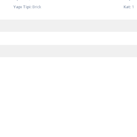
Yapı Tipi:
Brick
Kat:
1