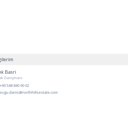
gilerim
k Basri
ak Danışmanı
+90 548 840 90 02
ovgu.danis@northhillsestate.com