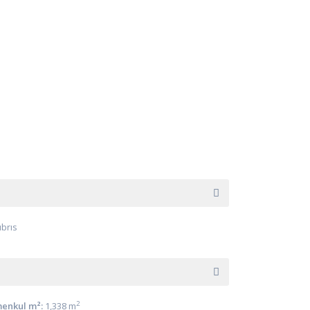
ıbrıs
2
enkul m²:
1,338 m