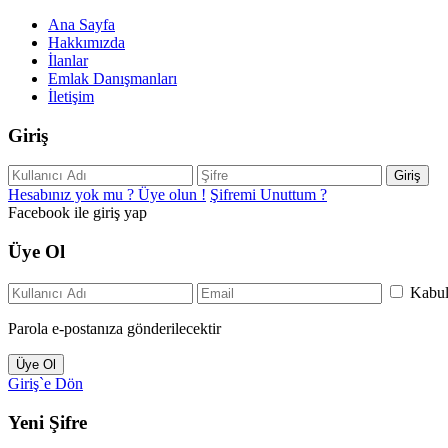
Ana Sayfa
Hakkımızda
İlanlar
Emlak Danışmanları
İletişim
Giriş
Giriş
Hesabınız yok mu ? Üye olun !
Şifremi Unuttum ?
Facebook ile giriş yap
Üye Ol
Kabu
Parola e-postanıza gönderilecektir
Üye Ol
Giriş`e Dön
Yeni Şifre