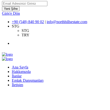
Yeni Şifre
Giriş'e Dön
+90 (548) 840 90 02
|
info@northhillsestate.com
STG
STG
TRY
Ana Sayfa
Hakkımızda
İlanlar
Emlak Danışmanları
İletişim