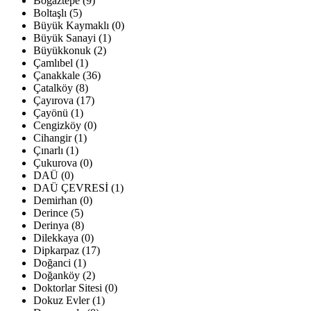
Boğaztepe (9)
Boltaşlı (5)
Büyük Kaymaklı (0)
Büyük Sanayi (1)
Büyükkonuk (2)
Çamlıbel (1)
Çanakkale (36)
Çatalköy (8)
Çayırova (17)
Çayönü (1)
Cengizköy (0)
Cihangir (1)
Çınarlı (1)
Çukurova (0)
DAÜ (0)
DAÜ ÇEVRESİ (1)
Demirhan (0)
Derince (5)
Derinya (8)
Dilekkaya (0)
Dipkarpaz (17)
Doğanci (1)
Doğanköy (2)
Doktorlar Sitesi (0)
Dokuz Evler (1)