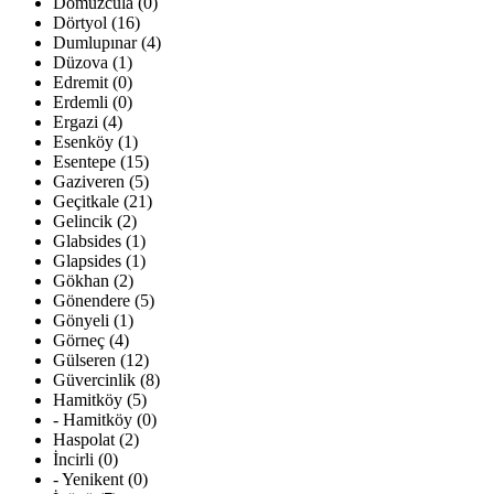
Domuzcula (0)
Dörtyol (16)
Dumlupınar (4)
Düzova (1)
Edremit (0)
Erdemli (0)
Ergazi (4)
Esenköy (1)
Esentepe (15)
Gaziveren (5)
Geçitkale (21)
Gelincik (2)
Glabsides (1)
Glapsides (1)
Gökhan (2)
Gönendere (5)
Gönyeli (1)
Görneç (4)
Gülseren (12)
Güvercinlik (8)
Hamitköy (5)
- Hamitköy (0)
Haspolat (2)
İncirli (0)
- Yenikent (0)