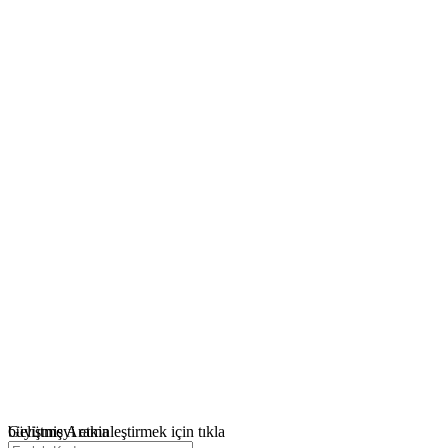
büyütmeyi etkinleştirmek için tıkla
Gelişmiş Arama