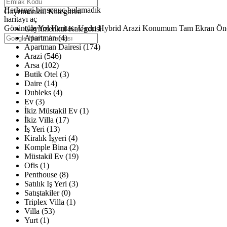
Haritalar yükleniyor
Herhangi bir sonuç bulamadık
Gayrimenkul Kategorisi
haritayı aç
Görüntüle
Yol Haritası
Uydu
Hybrid
Arazi
Konumum
Tam Ekran
Ön
Gayrimenkul Kategorisi
Apartman (4)
Apartman Dairesi (174)
Arazi (546)
Arsa (102)
Butik Otel (3)
Daire (14)
Dubleks (4)
Ev (3)
İkiz Müstakil Ev (1)
İkiz Villa (17)
İş Yeri (13)
Kiralık İşyeri (4)
Komple Bina (2)
Müstakil Ev (19)
Ofis (1)
Penthouse (8)
Satılık Iş Yeri (3)
Satıştakiler (0)
Triplex Villa (1)
Villa (53)
Yurt (1)