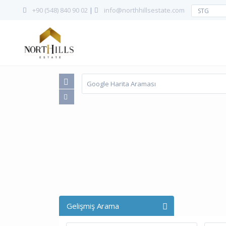
+90 (548) 840 90 02
|
info@northhillsestate.com
STG
Gelişmiş Arama