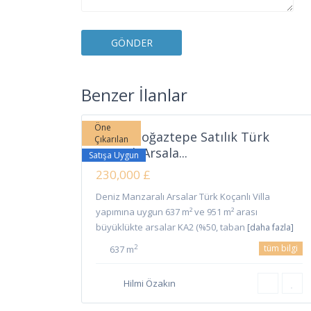
Boğaztepe
,
Benzer İlanlar
11
İskele
Öne
İskele Boğaztepe Satılık Türk
Çıkarılan
Koçanlı Arsala...
Satışa Uygun
230,000 £
Deniz Manzaralı Arsalar Türk Koçanlı Villa
yapımına uygun 637 m² ve 951 m² arası
büyüklükte arsalar KA2 (%50, taban
[daha fazla]
tüm bilgi
2
637 m
Hilmi Özakın