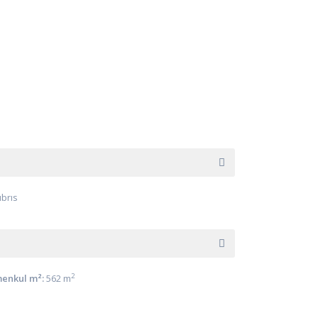
ıbrıs
2
enkul m²:
562 m