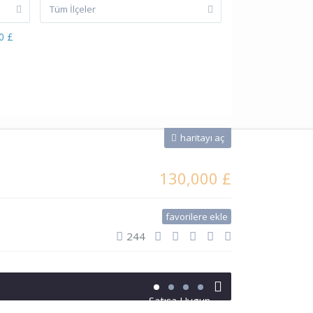
Tüm İlçeler
0 £
haritayı aç
130,000 £
favorilere ekle
244
Satışa Uygun