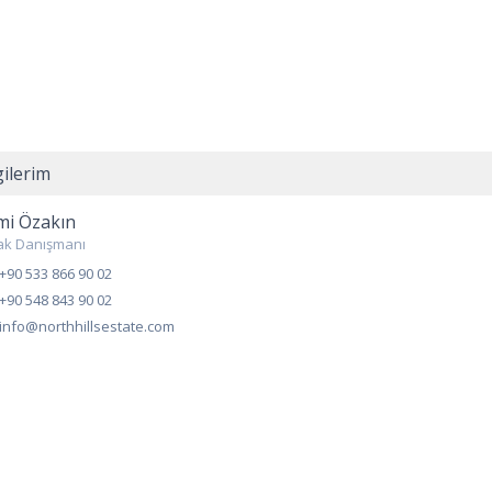
gilerim
mi Özakın
ak Danışmanı
+90 533 866 90 02
+90 548 843 90 02
info@northhillsestate.com