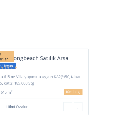
Long
ach
,
kele
e
kele Longbeach Satılık Arsa
arılan
şa Uygun
5,000 £
sa 615 m² Villa yapımına uygun KA2(%50, taban
5, kat 2) 185,000 Stg
tüm bilgi
2
615 m
Hilmi Özakın