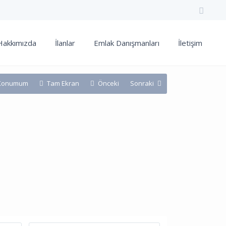
Hakkımızda
İlanlar
Emlak Danışmanları
İletişim
Konumum
Tam Ekran
Önceki
Sonraki