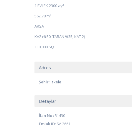
1 EVLEK 2300 ay²
562,78 m²
ARSA
KA2 (%50, TABAN %35, KAT 2)
130,000 Stg
Adres
Şehir:
İskele
Detaylar
İlan No :
51430
Emlak ID:
SA 2661