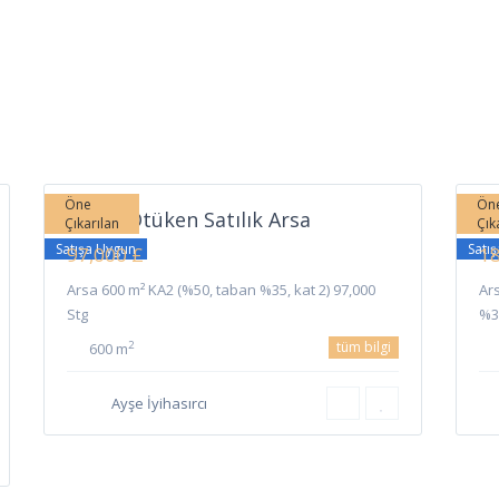
Ötüken
,
Be
9
İskele
6
İs
Öne
Ön
İskele Ötüken Satılık Arsa
İs
Çıkarılan
Çık
Satışa Uygun
Satı
97,000 £
18
Arsa 600 m² KA2 (%50, taban %35, kat 2) 97,000
Ar
Stg
%3
tüm bilgi
2
600 m
Ayşe İyihasırcı