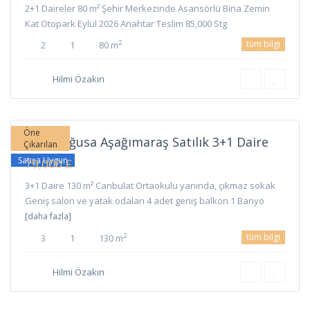
2+1 Daireler 80 m² Şehir Merkezinde Asansörlü Bina Zemin
Kat Otopark Eylül 2026 Anahtar Teslim 85,000 Stg
tüm bilgi
2
2
1
80 m
Aşağı
Hilmi Özakın
Maraş
,
Gazimağusa
Öne
Gazimağusa Aşağımaraş Satılık 3+1 Daire
Çıkarılan
Satışa Uygun
79,000 £
3+1 Daire 130 m² Canbulat Ortaokulu yanında, çıkmaz sokak
Geniş salon ve yatak odaları 4 adet geniş balkon 1 Banyo
[daha fazla]
tüm bilgi
2
3
1
130 m
Hilmi Özakın
Gülseren
,
Gazimağusa