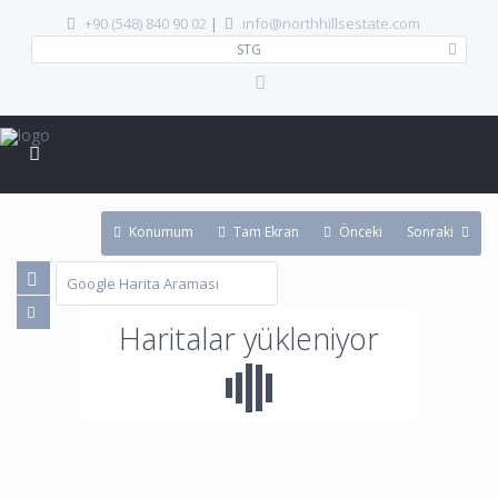
+90 (548) 840 90 02
|
info@northhillsestate.com
STG
Konumum
Tam Ekran
Önceki
Sonraki
Haritalar yükleniyor