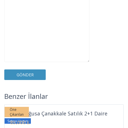
Çanakkale
,
Benzer İlanlar
Gazimağusa
Öne
Gazimağusa Çanakkale Satılık 2+1 Daire
Çıkarılan
Satışa Uygun
85,000 £