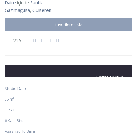
Daire
içinde
Satılık
Gazimağusa
,
Gülseren
favorilere ekle
215
Satışa Uygun
Studio Daire
55 m²
3. Kat
6 Katlı Bina
Asasnsörlü Bina