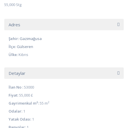
55,000 Stg
Adres
Şehir:
Gazimağusa
İlçe:
Gülseren
Ülke:
Kıbrıs
Detaylar
İlan No :
53000
Fiyat:
55,000 £
2
Gayrimenkul m²:
55 m
Odalar:
1
Yatak Odası:
1
Banyolar:
1