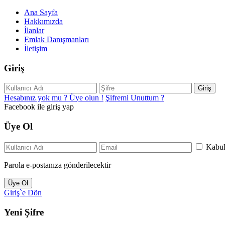
Ana Sayfa
Hakkımızda
İlanlar
Emlak Danışmanları
İletişim
Giriş
Giriş
Hesabınız yok mu ? Üye olun !
Şifremi Unuttum ?
Facebook ile giriş yap
Üye Ol
Kabu
Parola e-postanıza gönderilecektir
Üye Ol
Giriş`e Dön
Yeni Şifre