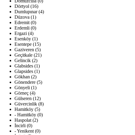
Domuzcula (0)
Dörtyol (16)
Dumlupınar (4)
Düzova (1)
Edremit (0)
Erdemli (0)
Ergazi (4)
Esenköy (1)
Esentepe (15)
Gaziveren (5)
Geçitkale (21)
Gelincik (2)
Glabsides (1)
Glapsides (1)
Gökhan (2)
Gönendere (5)
Gönyeli (1)
Görneç (4)
Gülseren (12)
Güvercinlik (8)
Hamitköy (5)
- Hamitköy (0)
Haspolat (2)
İncirli (0)
- Yenikent (0)