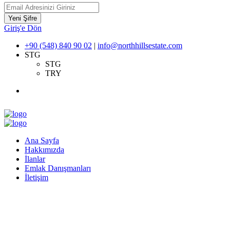
Yeni Şifre
Giriş'e Dön
+90 (548) 840 90 02
|
info@northhillsestate.com
STG
STG
TRY
Ana Sayfa
Hakkımızda
İlanlar
Emlak Danışmanları
İletişim