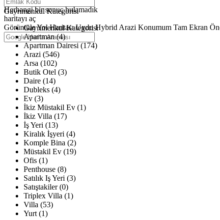
Haritalar yükleniyor
Herhangi bir sonuç bulamadık
Gayrimenkul Kategorisi
haritayı aç
Görüntüle
Yol Haritası
Uydu
Hybrid
Arazi
Konumum
Tam Ekran
Ön
Gayrimenkul Kategorisi
Apartman (4)
Apartman Dairesi (174)
Arazi (546)
Arsa (102)
Butik Otel (3)
Daire (14)
Dubleks (4)
Ev (3)
İkiz Müstakil Ev (1)
İkiz Villa (17)
İş Yeri (13)
Kiralık İşyeri (4)
Komple Bina (2)
Müstakil Ev (19)
Ofis (1)
Penthouse (8)
Satılık Iş Yeri (3)
Satıştakiler (0)
Triplex Villa (1)
Villa (53)
Yurt (1)