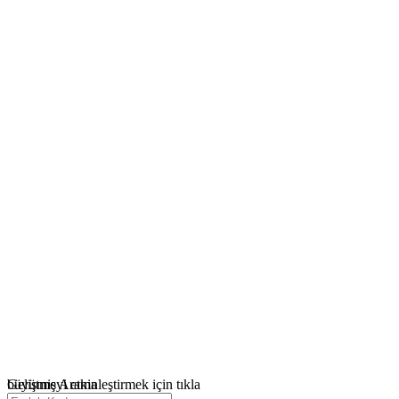
büyütmeyi etkinleştirmek için tıkla
Gelişmiş Arama