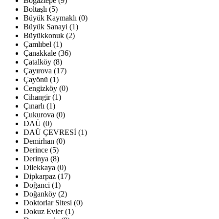
Boğaztepe (9)
Boltaşlı (5)
Büyük Kaymaklı (0)
Büyük Sanayi (1)
Büyükkonuk (2)
Çamlıbel (1)
Çanakkale (36)
Çatalköy (8)
Çayırova (17)
Çayönü (1)
Cengizköy (0)
Cihangir (1)
Çınarlı (1)
Çukurova (0)
DAÜ (0)
DAÜ ÇEVRESİ (1)
Demirhan (0)
Derince (5)
Derinya (8)
Dilekkaya (0)
Dipkarpaz (17)
Doğanci (1)
Doğanköy (2)
Doktorlar Sitesi (0)
Dokuz Evler (1)