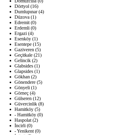
Domuzcula (0)
Dörtyol (16)
Dumlupınar (4)
Düzova (1)
Edremit (0)
Erdemli (0)
Ergazi (4)
Esenköy (1)
Esentepe (15)
Gaziveren (5)
Geçitkale (21)
Gelincik (2)
Glabsides (1)
Glapsides (1)
Gökhan (2)
Gönendere (5)
Gönyeli (1)
Görneç (4)
Gülseren (12)
Güvercinlik (8)
Hamitköy (5)
- Hamitköy (0)
Haspolat (2)
İncirli (0)
- Yenikent (0)