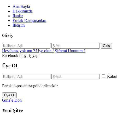
Ana Sayfa
Hakkımızda
İlanlar
Emlak Danışmanları
İletişim
Giriş
Giriş
Hesabınız yok mu ? Üye olun !
Şifremi Unuttum ?
Facebook ile giriş yap
Üye Ol
Kabu
Parola e-postanıza gönderilecektir
Üye Ol
Giriş`e Dön
Yeni Şifre