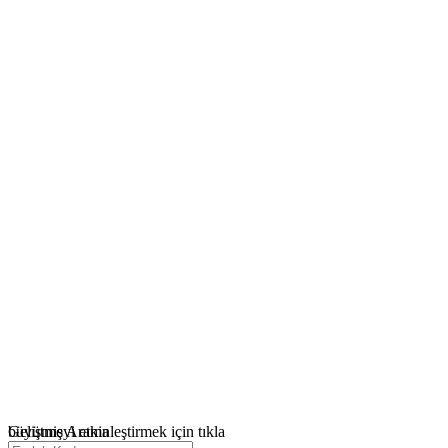
büyütmeyi etkinleştirmek için tıkla
Gelişmiş Arama