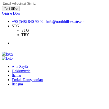
Yeni Şifre
Giriş'e Dön
+90 (548) 840 90 02
|
info@northhillsestate.com
STG
STG
TRY
Ana Sayfa
Hakkımızda
İlanlar
Emlak Danışmanları
İletişim