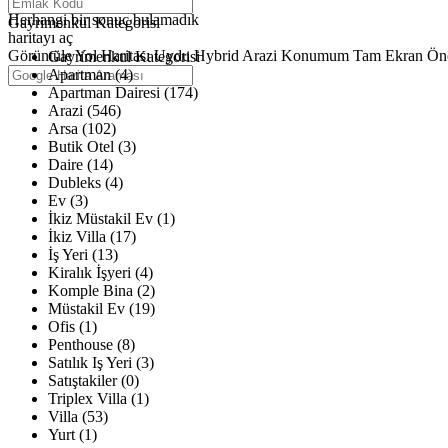
Haritalar yükleniyor
Herhangi bir sonuç bulamadık
Gayrimenkul Kategorisi
haritayı aç
Görüntüle
Yol Haritası
Uydu
Hybrid
Arazi
Konumum
Tam Ekran
Ön
Gayrimenkul Kategorisi
Apartman (4)
Apartman Dairesi (174)
Arazi (546)
Arsa (102)
Butik Otel (3)
Daire (14)
Dubleks (4)
Ev (3)
İkiz Müstakil Ev (1)
İkiz Villa (17)
İş Yeri (13)
Kiralık İşyeri (4)
Komple Bina (2)
Müstakil Ev (19)
Ofis (1)
Penthouse (8)
Satılık Iş Yeri (3)
Satıştakiler (0)
Triplex Villa (1)
Villa (53)
Yurt (1)