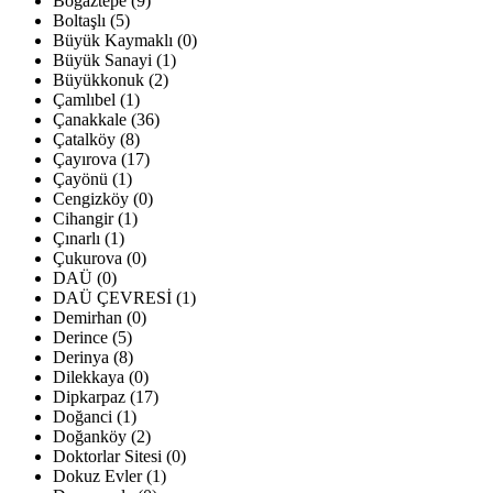
Boğaztepe (9)
Boltaşlı (5)
Büyük Kaymaklı (0)
Büyük Sanayi (1)
Büyükkonuk (2)
Çamlıbel (1)
Çanakkale (36)
Çatalköy (8)
Çayırova (17)
Çayönü (1)
Cengizköy (0)
Cihangir (1)
Çınarlı (1)
Çukurova (0)
DAÜ (0)
DAÜ ÇEVRESİ (1)
Demirhan (0)
Derince (5)
Derinya (8)
Dilekkaya (0)
Dipkarpaz (17)
Doğanci (1)
Doğanköy (2)
Doktorlar Sitesi (0)
Dokuz Evler (1)