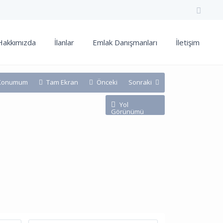
Hakkımızda
İlanlar
Emlak Danışmanları
İletişim
Konumum
Tam Ekran
Önceki
Sonraki
Yol
Görünümü