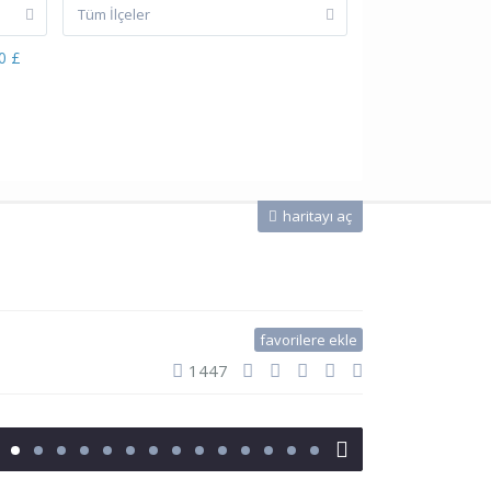
Tüm İlçeler
0 £
haritayı aç
favorilere ekle
1447