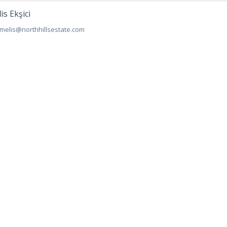
is Ekşici
melis@northhillsestate.com