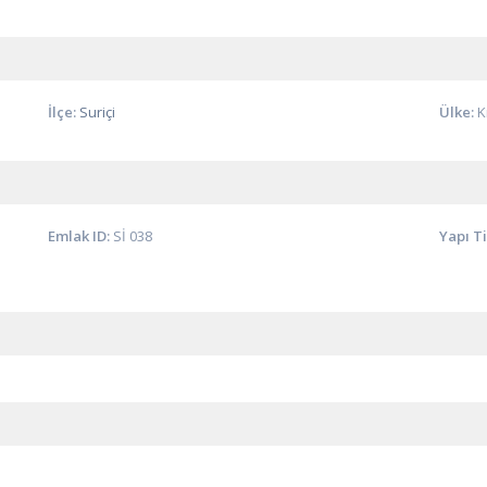
İlçe:
Suriçi
Ülke:
K
Emlak ID:
Sİ 038
Yapı Ti