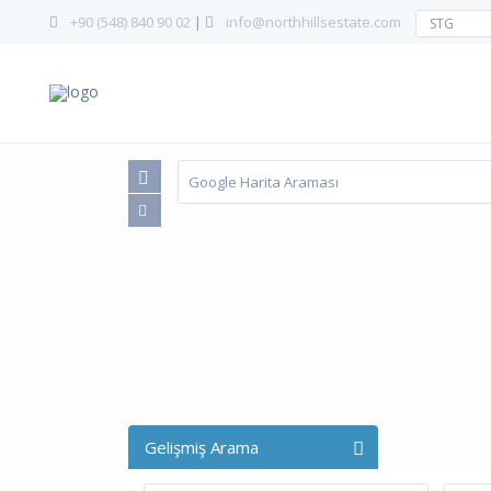
+90 (548) 840 90 02
|
info@northhillsestate.com
STG
Gelişmiş Arama