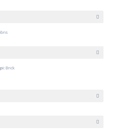
ıbrıs
pi:
Brick