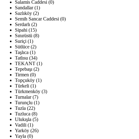
Salamis Caddesi (0)
Sandallar (1)
Sazlıköy (2)
Semih Sancar Caddesi (0)
Serdarlı (2)
Sipahi (15)
Sınırüstü (8)
Suriçi (1)
Sütlüce (2)
Taşlıca (1)
Tatlısu (34)
TEKANT (1)
Tepebaşı (2)
Tirmen (0)
Topçuköy (1)
Türkeli (1)
Türkmenköy (3)
Turnalar (7)
Turunçlu (1)
Tuzla (22)
Tuzluca (8)
Ulukışla (5)
Vadili (1)
Yarköy (26)
Yayla (0)