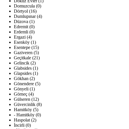
Dokuz Evler (1)
Domuzcula (0)
Dörtyol (16)
Dumlupınar (4)
Düzova (1)
Edremit (0)
Erdemli (0)
Ergazi (4)
Esenköy (1)
Esentepe (15)
Gaziveren (5)
Geçitkale (21)
Gelincik (2)
Glabsides (1)
Glapsides (1)
Gökhan (2)
Gönendere (5)
Gönyeli (1)
Görneç (4)
Gülseren (12)
Güvercinlik (8)
Hamitköy (5)
- Hamitköy (0)
Haspolat (2)
İncirli (0)