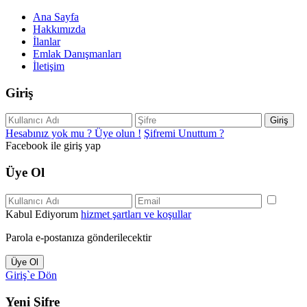
Ana Sayfa
Hakkımızda
İlanlar
Emlak Danışmanları
İletişim
Giriş
Giriş
Hesabınız yok mu ? Üye olun !
Şifremi Unuttum ?
Facebook ile giriş yap
Üye Ol
Kabul Ediyorum
hizmet şartları ve koşullar
Parola e-postanıza gönderilecektir
Üye Ol
Giriş`e Dön
Yeni Şifre