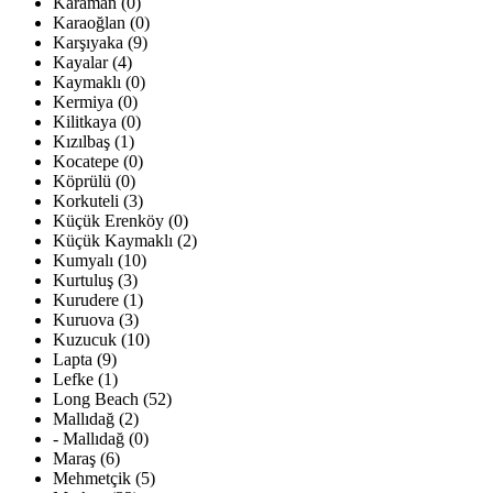
Karaman (0)
Karaoğlan (0)
Karşıyaka (9)
Kayalar (4)
Kaymaklı (0)
Kermiya (0)
Kilitkaya (0)
Kızılbaş (1)
Kocatepe (0)
Köprülü (0)
Korkuteli (3)
Küçük Erenköy (0)
Küçük Kaymaklı (2)
Kumyalı (10)
Kurtuluş (3)
Kurudere (1)
Kuruova (3)
Kuzucuk (10)
Lapta (9)
Lefke (1)
Long Beach (52)
Mallıdağ (2)
- Mallıdağ (0)
Maraş (6)
Mehmetçik (5)