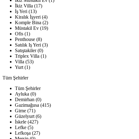
İkiz Müstakil Ev (1)
İkiz Villa (17)
İş Yeri (13)
Kiralık İşyeri (4)
Komple Bina (2)
Müstakil Ev (19)
Ofis (1)
Penthouse (8)
Satılık Iş Yeri (3)
Satıştakiler (0)
Triplex Villa (1)
Villa (53)
Yurt (1)
Tüm Şehirler
Tüm Şehirler
Ayluka (0)
Demirhan (0)
Gazimağusa (415)
Girne (71)
Güzelyurt (6)
İskele (427)
Lefke (5)
Lefkoşa (27)
Mersin (0)