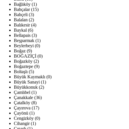
Bağlıköy (1)
Bahçalar (15)
Bahçeli (3)
Balalan (2)
Balıkesir (4)
Baykal (6)
Bellapais (3)
Beşparmak (1)
Beylerbeyi (0)
Boğaz (9)
BOĞAZİÇİ (0)
Boğazköy (2)
Boğaztepe (9)
Boltaşlı (5)
Büyük Kaymaklı (0)
Büyük Sanayi (1)
Büyükkonuk (2)
Çamlıbel (1)
Çanakkale (36)
Çatalköy (8)
Çayırova (17)
Çayönü (1)
Cengizköy (0)
Cihangir (1)
Çınarlı (1)