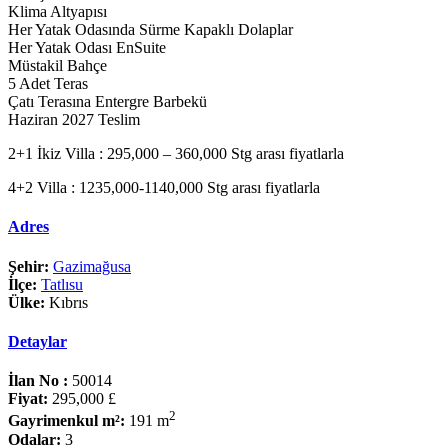
Klima Altyapısı
Her Yatak Odasında Sürme Kapaklı Dolaplar
Her Yatak Odası EnSuite
Müstakil Bahçe
5 Adet Teras
Çatı Terasına Entergre Barbekü
Haziran 2027 Teslim
2+1 İkiz Villa : 295,000 – 360,000 Stg arası fiyatlarla
4+2 Villa : 1235,000-1140,000 Stg arası fiyatlarla
Adres
Şehir:
Gazimağusa
İlçe:
Tatlısu
Ülke:
Kıbrıs
Detaylar
İlan No :
50014
Fiyat:
295,000 £
2
Gayrimenkul m²:
191 m
Odalar:
3