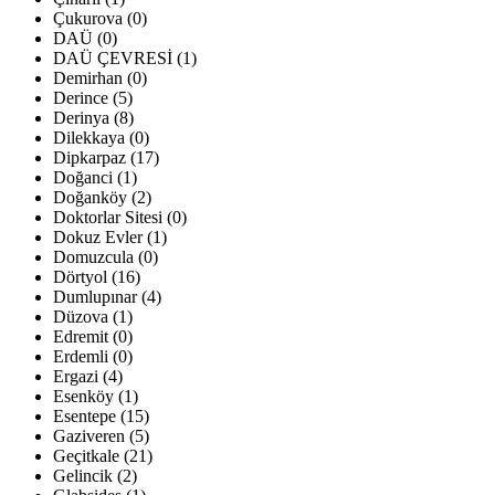
Çukurova (0)
DAÜ (0)
DAÜ ÇEVRESİ (1)
Demirhan (0)
Derince (5)
Derinya (8)
Dilekkaya (0)
Dipkarpaz (17)
Doğanci (1)
Doğanköy (2)
Doktorlar Sitesi (0)
Dokuz Evler (1)
Domuzcula (0)
Dörtyol (16)
Dumlupınar (4)
Düzova (1)
Edremit (0)
Erdemli (0)
Ergazi (4)
Esenköy (1)
Esentepe (15)
Gaziveren (5)
Geçitkale (21)
Gelincik (2)