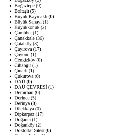
Boğazköy (2)
Boğaztepe (9)
Boltaşlı (5)
Büyük Kaymaklı (0)
Büyük Sanayi (1)
Büyükkonuk (2)
Çamlıbel (1)
Çanakkale (36)
Çatalköy (8)
Çayırova (17)
Çayönü (1)
Cengizköy (0)
Cihangir (1)
Çınarlı (1)
Çukurova (0)
DAÜ (0)
DAÜ ÇEVRESİ (1)
Demirhan (0)
Derince (5)
Derinya (8)
Dilekkaya (0)
Dipkarpaz (17)
Doğanci (1)
Doğanköy (2)
Doktorlar Sitesi (0)