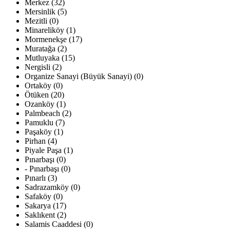
Merkez (32)
Mersinlik (5)
Mezitli (0)
Minareliköy (1)
Mormenekşe (17)
Muratağa (2)
Mutluyaka (15)
Nergisli (2)
Organize Sanayi (Büyük Sanayi) (0)
Ortaköy (0)
Ötüken (20)
Ozanköy (1)
Palmbeach (2)
Pamuklu (7)
Paşaköy (1)
Pirhan (4)
Piyale Paşa (1)
Pınarbaşı (0)
- Pınarbaşı (0)
Pınarlı (3)
Sadrazamköy (0)
Safaköy (0)
Sakarya (17)
Saklıkent (2)
Salamis Caaddesi (0)