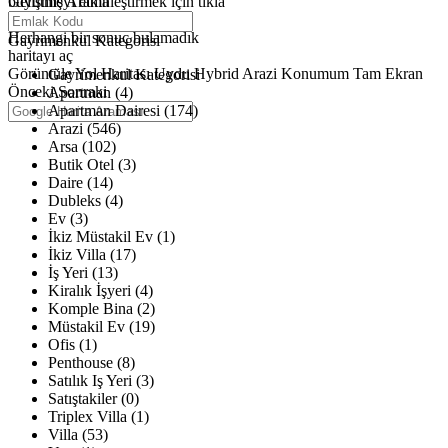
büyütmeyi etkinleştirmek için tıkla
Gelişmiş Arama
Haritalar yükleniyor
Herhangi bir sonuç bulamadık
Gayrimenkul Kategorisi
haritayı aç
Görüntüle
Yol Haritası
Uydu
Hybrid
Arazi
Konumum
Tam Ekran
Gayrimenkul Kategorisi
Önceki
Sonraki
Apartman (4)
Apartman Dairesi (174)
Arazi (546)
Arsa (102)
Butik Otel (3)
Daire (14)
Dubleks (4)
Ev (3)
İkiz Müstakil Ev (1)
İkiz Villa (17)
İş Yeri (13)
Kiralık İşyeri (4)
Komple Bina (2)
Müstakil Ev (19)
Ofis (1)
Penthouse (8)
Satılık Iş Yeri (3)
Satıştakiler (0)
Triplex Villa (1)
Villa (53)