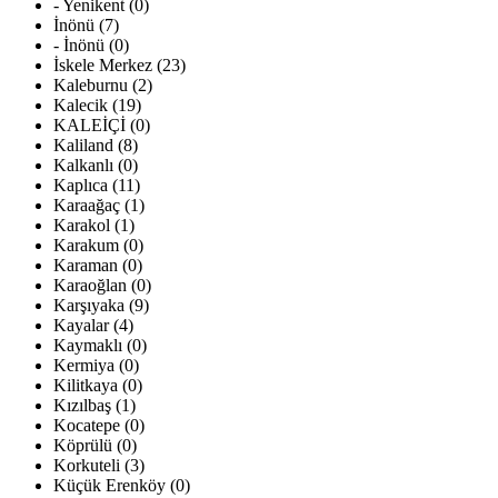
- Yenikent (0)
İnönü (7)
- İnönü (0)
İskele Merkez (23)
Kaleburnu (2)
Kalecik (19)
KALEİÇİ (0)
Kaliland (8)
Kalkanlı (0)
Kaplıca (11)
Karaağaç (1)
Karakol (1)
Karakum (0)
Karaman (0)
Karaoğlan (0)
Karşıyaka (9)
Kayalar (4)
Kaymaklı (0)
Kermiya (0)
Kilitkaya (0)
Kızılbaş (1)
Kocatepe (0)
Köprülü (0)
Korkuteli (3)
Küçük Erenköy (0)