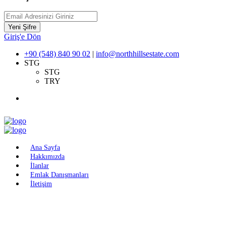
Yeni Şifre
Giriş'e Dön
+90 (548) 840 90 02
|
info@northhillsestate.com
STG
STG
TRY
Ana Sayfa
Hakkımızda
İlanlar
Emlak Danışmanları
İletişim