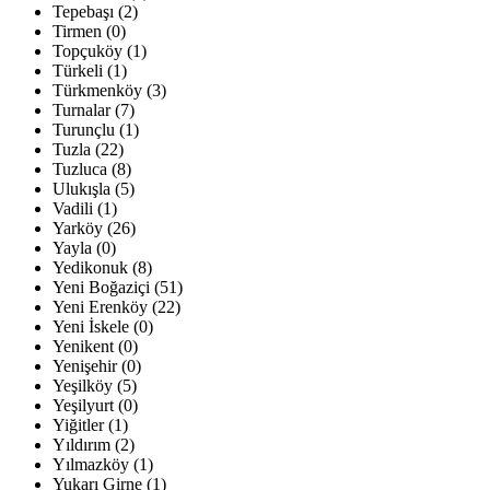
Tepebaşı (2)
Tirmen (0)
Topçuköy (1)
Türkeli (1)
Türkmenköy (3)
Turnalar (7)
Turunçlu (1)
Tuzla (22)
Tuzluca (8)
Ulukışla (5)
Vadili (1)
Yarköy (26)
Yayla (0)
Yedikonuk (8)
Yeni Boğaziçi (51)
Yeni Erenköy (22)
Yeni İskele (0)
Yenikent (0)
Yenişehir (0)
Yeşilköy (5)
Yeşilyurt (0)
Yiğitler (1)
Yıldırım (2)
Yılmazköy (1)
Yukarı Girne (1)