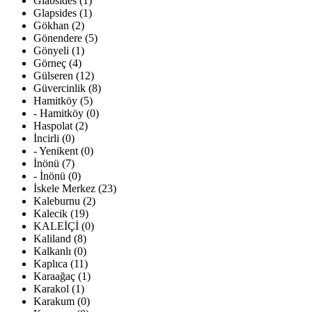
Glabsides (1)
Glapsides (1)
Gökhan (2)
Gönendere (5)
Gönyeli (1)
Görneç (4)
Gülseren (12)
Güvercinlik (8)
Hamitköy (5)
- Hamitköy (0)
Haspolat (2)
İncirli (0)
- Yenikent (0)
İnönü (7)
- İnönü (0)
İskele Merkez (23)
Kaleburnu (2)
Kalecik (19)
KALEİÇİ (0)
Kaliland (8)
Kalkanlı (0)
Kaplıca (11)
Karaağaç (1)
Karakol (1)
Karakum (0)