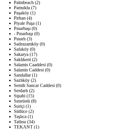
Palmbeach (2)
Pamuklu (7)
Paşaköy (1)
Pirhan (4)
Piyale Paşa (1)
Pınarbaşı (0)
- Pınarbaşı (0)
Pınarlı (3)
Sadrazamköy (0)
Safaköy (0)
Sakarya (17)
Saklıkent (2)
Salamis Caaddesi (0)
Salamis Caddesi (0)
Sandallar (1)
Sazlıköy (2)
Semih Sancar Caddesi (0)
Serdarlı (2)
Sipahi (15)
Sınırüstü (8)
Suriçi (1)
Sütlüce (2)
Taşlıca (1)
Tatlısu (34)
TEKANT (1)