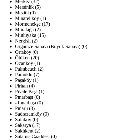
Merkez (32)
Mersinlik (5)
Mezitli (0)
Minareliköy (1)
Mormenekşe (17)
Muratağa (2)
Mutluyaka (15)
Nergisli (2)
Organize Sanayi (Büyük Sanayi) (0)
Ortaköy (0)
Ötüken (20)
Ozanköy (1)
Palmbeach (2)
Pamuklu (7)
Paşaköy (1)
Pirhan (4)
Piyale Paşa (1)
Pınarbaşı (0)
- Pınarbaşı (0)
Pınarlı (3)
Sadrazamköy (0)
Safaköy (0)
Sakarya (17)
Saklıkent (2)
Salamis Caaddesi (0)