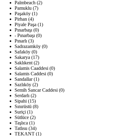
Palmbeach (2)
Pamuklu (7)
Paşaköy (1)
Pirhan (4)
Piyale Paşa (1)
Pınarbaşı (0)
- Pınarbaşı (0)
Pınarlı (3)
Sadrazamköy (0)
Safaköy (0)
Sakarya (17)
Saklıkent (2)
Salamis Caaddesi (0)
Salamis Caddesi (0)
Sandallar (1)
Sazlıköy (2)
Semih Sancar Caddesi (0)
Serdarlı (2)
Sipahi (15)
Sınırüstü (8)
Suriçi (1)
Sütlüce (2)
Taşlıca (1)
Tatlısu (34)
TEKANT (1)