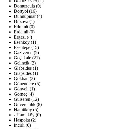
Dokuz Evler (1)
Domuzcula (0)
Dörtyol (16)
Dumlupınar (4)
Düzova (1)
Edremit (0)
Erdemli (0)
Ergazi (4)
Esenköy (1)
Esentepe (15)
Gaziveren (5)
Geçitkale (21)
Gelincik (2)
Glabsides (1)
Glapsides (1)
Gökhan (2)
Gönendere (5)
Gönyeli (1)
Görneç (4)
Gülseren (12)
Güvercinlik (8)
Hamitköy (5)
- Hamitköy (0)
Haspolat (2)
İncirli (0)