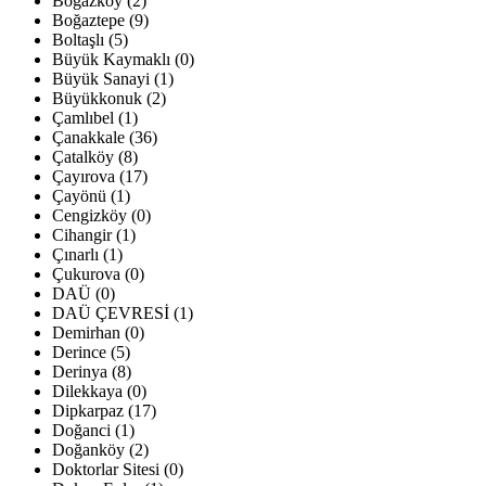
Boğazköy (2)
Boğaztepe (9)
Boltaşlı (5)
Büyük Kaymaklı (0)
Büyük Sanayi (1)
Büyükkonuk (2)
Çamlıbel (1)
Çanakkale (36)
Çatalköy (8)
Çayırova (17)
Çayönü (1)
Cengizköy (0)
Cihangir (1)
Çınarlı (1)
Çukurova (0)
DAÜ (0)
DAÜ ÇEVRESİ (1)
Demirhan (0)
Derince (5)
Derinya (8)
Dilekkaya (0)
Dipkarpaz (17)
Doğanci (1)
Doğanköy (2)
Doktorlar Sitesi (0)