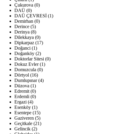
Çukurova (0)
DAÜ (0)
DAÜ ÇEVRESİ (1)
Demirhan (0)
Derince (5)
Derinya (8)
Dilekkaya (0)
Dipkarpaz (17)
Doğanci (1)
Doğanköy (2)
Doktorlar Sitesi (0)
Dokuz Evler (1)
Domuzcula (0)
Dörtyol (16)
Dumlupınar (4)
Düzova (1)
Edremit (0)
Erdemli (0)
Ergazi (4)
Esenköy (1)
Esentepe (15)
Gaziveren (5)
Geçitkale (21)
Gelincik (2)