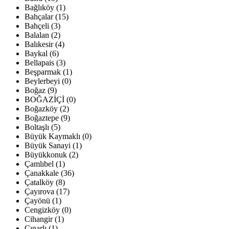
Bağlıköy (1)
Bahçalar (15)
Bahçeli (3)
Balalan (2)
Balıkesir (4)
Baykal (6)
Bellapais (3)
Beşparmak (1)
Beylerbeyi (0)
Boğaz (9)
BOĞAZİÇİ (0)
Boğazköy (2)
Boğaztepe (9)
Boltaşlı (5)
Büyük Kaymaklı (0)
Büyük Sanayi (1)
Büyükkonuk (2)
Çamlıbel (1)
Çanakkale (36)
Çatalköy (8)
Çayırova (17)
Çayönü (1)
Cengizköy (0)
Cihangir (1)
Çınarlı (1)