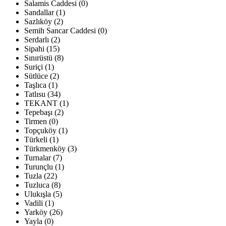
Salamis Caddesi (0)
Sandallar (1)
Sazlıköy (2)
Semih Sancar Caddesi (0)
Serdarlı (2)
Sipahi (15)
Sınırüstü (8)
Suriçi (1)
Sütlüce (2)
Taşlıca (1)
Tatlısu (34)
TEKANT (1)
Tepebaşı (2)
Tirmen (0)
Topçuköy (1)
Türkeli (1)
Türkmenköy (3)
Turnalar (7)
Turunçlu (1)
Tuzla (22)
Tuzluca (8)
Ulukışla (5)
Vadili (1)
Yarköy (26)
Yayla (0)