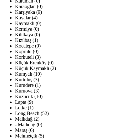
Karaman (0)
Karaoğlan (0)
Karşıyaka (9)
Kayalar (4)
Kaymaklı (0)
Kermiya (0)
Kilitkaya (0)
Kızılbaş (1)
Kocatepe (0)
Köprülü (0)
Korkuteli (3)
Küçük Erenköy (0)
Küçük Kaymaklı (2)
Kumyalı (10)
Kurtuluş (3)
Kurudere (1)
Kuruova (3)
Kuzucuk (10)
Lapta (9)
Lefke (1)
Long Beach (52)
Mallıdağ (2)
- Mallıdağ (0)
Maraş (6)
Mehmetçik (5)