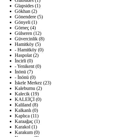
Glabsides (1)
Glapsides (1)
Gökhan (2)
Gönendere (5)
Gönyeli (1)
Görneç (4)
Gülseren (12)
Güvercinlik (8)
Hamitköy (5)
- Hamitköy (0)
Haspolat (2)
İncirli (0)
- Yenikent (0)
İnönü (7)
- İnönü (0)
İskele Merkez (23)
Kaleburnu (2)
Kalecik (19)
KALEİÇİ (0)
Kaliland (8)
Kalkanlı (0)
Kaplıca (11)
Karaağaç (1)
Karakol (1)
Karakum (0)