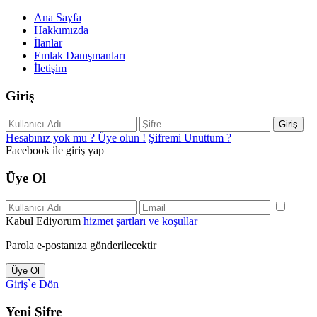
Ana Sayfa
Hakkımızda
İlanlar
Emlak Danışmanları
İletişim
Giriş
Giriş
Hesabınız yok mu ? Üye olun !
Şifremi Unuttum ?
Facebook ile giriş yap
Üye Ol
Kabul Ediyorum
hizmet şartları ve koşullar
Parola e-postanıza gönderilecektir
Üye Ol
Giriş`e Dön
Yeni Şifre