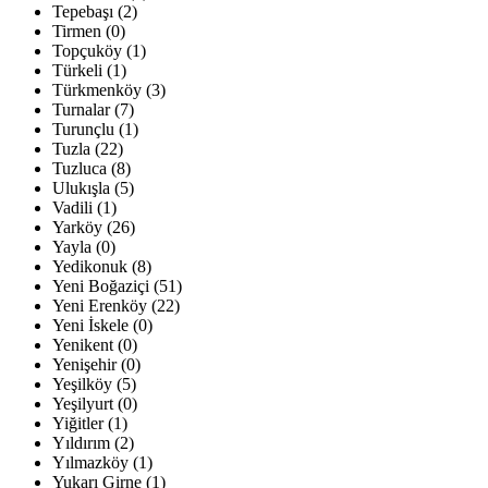
Tepebaşı (2)
Tirmen (0)
Topçuköy (1)
Türkeli (1)
Türkmenköy (3)
Turnalar (7)
Turunçlu (1)
Tuzla (22)
Tuzluca (8)
Ulukışla (5)
Vadili (1)
Yarköy (26)
Yayla (0)
Yedikonuk (8)
Yeni Boğaziçi (51)
Yeni Erenköy (22)
Yeni İskele (0)
Yenikent (0)
Yenişehir (0)
Yeşilköy (5)
Yeşilyurt (0)
Yiğitler (1)
Yıldırım (2)
Yılmazköy (1)
Yukarı Girne (1)