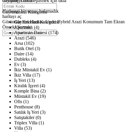
büyütmeyi etkinleştirmek için tıkla
Gelişmiş Arama
Haritalar yükleniyor
Herhangi bir sonuç bulamadık
Gayrimenkul Kategorisi
haritayı aç
Görüntüle
Yol Haritası
Uydu
Hybrid
Arazi
Konumum
Tam Ekran
Gayrimenkul Kategorisi
Önceki
Sonraki
Apartman (4)
Apartman Dairesi (174)
Arazi (546)
Arsa (102)
Butik Otel (3)
Daire (14)
Dubleks (4)
Ev (3)
İkiz Müstakil Ev (1)
İkiz Villa (17)
İş Yeri (13)
Kiralık İşyeri (4)
Komple Bina (2)
Müstakil Ev (19)
Ofis (1)
Penthouse (8)
Satılık Iş Yeri (3)
Satıştakiler (0)
Triplex Villa (1)
Villa (53)