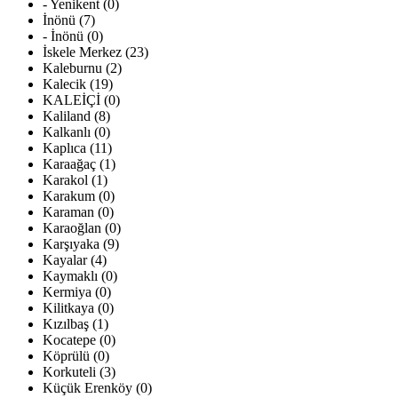
- Yenikent (0)
İnönü (7)
- İnönü (0)
İskele Merkez (23)
Kaleburnu (2)
Kalecik (19)
KALEİÇİ (0)
Kaliland (8)
Kalkanlı (0)
Kaplıca (11)
Karaağaç (1)
Karakol (1)
Karakum (0)
Karaman (0)
Karaoğlan (0)
Karşıyaka (9)
Kayalar (4)
Kaymaklı (0)
Kermiya (0)
Kilitkaya (0)
Kızılbaş (1)
Kocatepe (0)
Köprülü (0)
Korkuteli (3)
Küçük Erenköy (0)