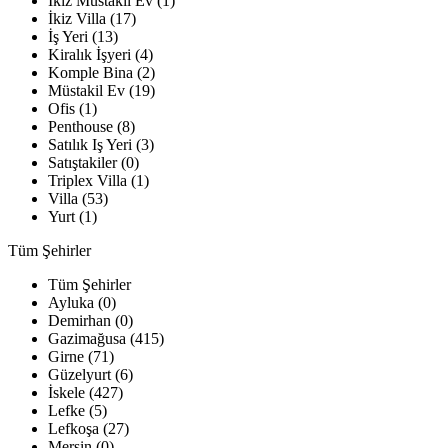
İkiz Müstakil Ev (1)
İkiz Villa (17)
İş Yeri (13)
Kiralık İşyeri (4)
Komple Bina (2)
Müstakil Ev (19)
Ofis (1)
Penthouse (8)
Satılık Iş Yeri (3)
Satıştakiler (0)
Triplex Villa (1)
Villa (53)
Yurt (1)
Tüm Şehirler
Tüm Şehirler
Ayluka (0)
Demirhan (0)
Gazimağusa (415)
Girne (71)
Güzelyurt (6)
İskele (427)
Lefke (5)
Lefkoşa (27)
Mersin (0)