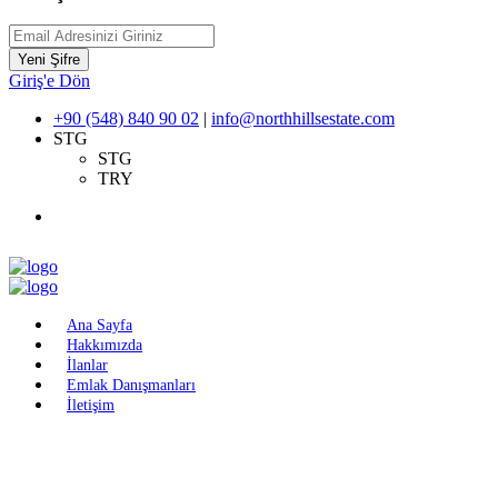
Yeni Şifre
Giriş'e Dön
+90 (548) 840 90 02
|
info@northhillsestate.com
STG
STG
TRY
Ana Sayfa
Hakkımızda
İlanlar
Emlak Danışmanları
İletişim