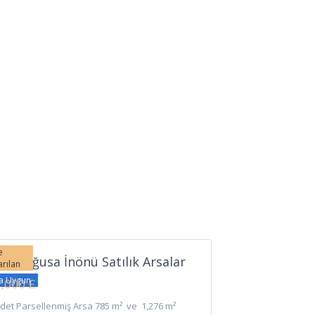
İnönü
,
zimağusa
e
zimağusa İnönü Satılık Arsalar
arılan
şa Uygun
,000 £
Adet Parsellenmiş Arsa 785 m² ve 1,276 m²