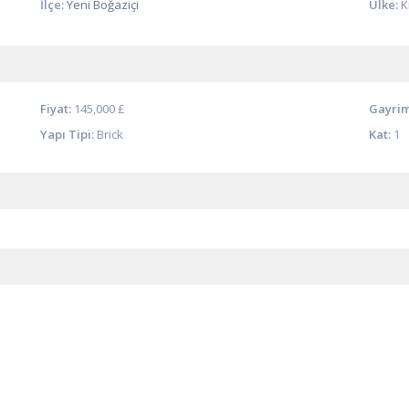
İlçe:
Yeni Boğaziçi
Ülke:
K
Fiyat:
145,000 £
Gayrim
Yapı Tipi:
Brick
Kat:
1