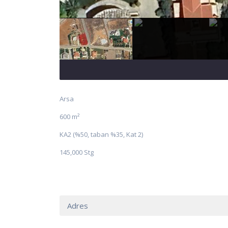
Arsa
600 m²
KA2 (%50, taban %35, Kat 2)
145,000 Stg
Adres