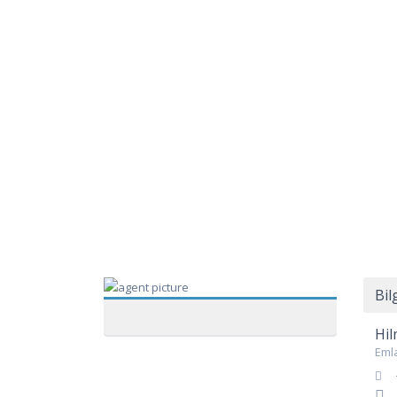
Bil
Hil
Eml