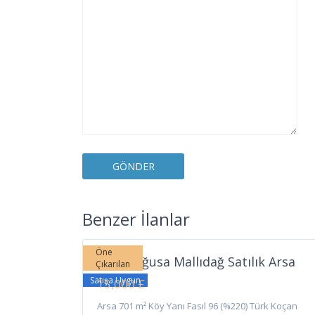
Mallıdağ
,
Benzer İlanlar
7
Gazimağusa
Öne
Gazimağusa Mallıdağ Satılık Arsa
Çıkarılan
Satışa Uygun
15,000 £
Arsa 701 m² Köy Yanı Fasıl 96 (%220) Türk Koçan