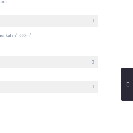
ıbrıs
2
enkul m²:
600 m