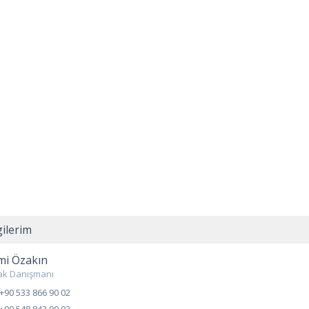
gilerim
mi Özakın
ak Danışmanı
+90 533 866 90 02