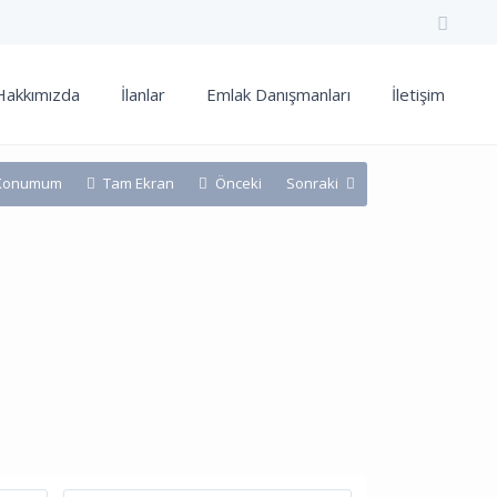
Hakkımızda
İlanlar
Emlak Danışmanları
İletişim
Konumum
Tam Ekran
Önceki
Sonraki