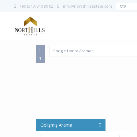
+90 (548) 840 90 02
|
info@northhillsestate.com
STG
Gelişmiş Arama