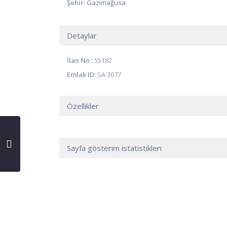
Şehir:
Gazimağusa
Detaylar
İlan No :
55182
Emlak ID:
SA 3077
Özellikler
Sayfa gösterim istatistikleri