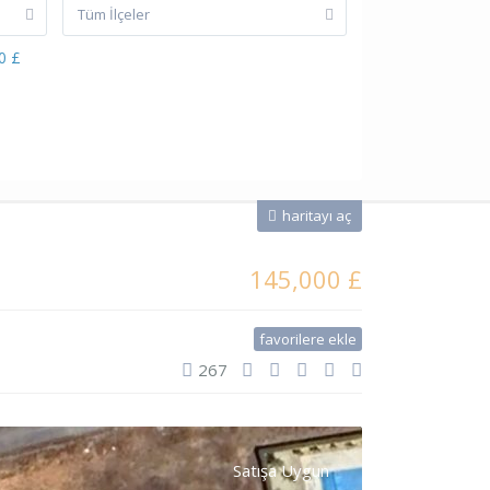
Tüm İlçeler
0 £
haritayı aç
145,000 £
favorilere ekle
267
Satışa Uygun