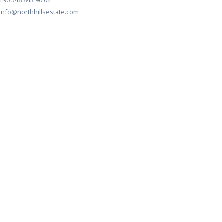
+90 548 843 90 02
info@northhillsestate.com