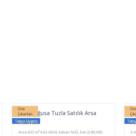
Tuzla
,
7
Gazimağusa
5
Ga
Öne
Ön
Gazimağusa Tuzla Satılık Arsa
Ga
Çıkarılan
Çık
Satışa Uygun
Satı
80,000 £
53
Arsa 633 m² KA2 (%50, taban %35, kat 2) 80,000
3 