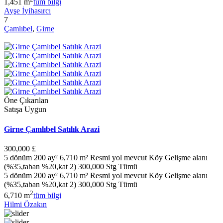
1,451 m
tüm bilgi
Ayşe İyihasırcı
7
Çamlıbel
,
Girne
Öne Çıkarılan
Satışa Uygun
Girne Çamlıbel Satılık Arazi
300,000 £
5 dönüm 200 ay² 6,710 m² Resmi yol mevcut Köy Gelişme alanı
(%35,taban %20,kat 2) 300,000 Stg Tümü
5 dönüm 200 ay² 6,710 m² Resmi yol mevcut Köy Gelişme alanı
(%35,taban %20,kat 2) 300,000 Stg Tümü
2
6,710 m
tüm bilgi
Hilmi Özakın