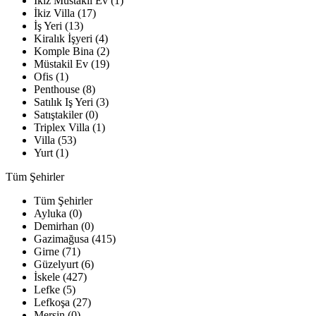
İkiz Müstakil Ev (1)
İkiz Villa (17)
İş Yeri (13)
Kiralık İşyeri (4)
Komple Bina (2)
Müstakil Ev (19)
Ofis (1)
Penthouse (8)
Satılık Iş Yeri (3)
Satıştakiler (0)
Triplex Villa (1)
Villa (53)
Yurt (1)
Tüm Şehirler
Tüm Şehirler
Ayluka (0)
Demirhan (0)
Gazimağusa (415)
Girne (71)
Güzelyurt (6)
İskele (427)
Lefke (5)
Lefkoşa (27)
Mersin (0)