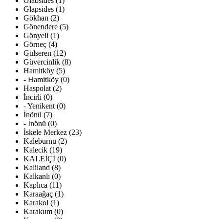
Glabsides (1)
Glapsides (1)
Gökhan (2)
Gönendere (5)
Gönyeli (1)
Görneç (4)
Gülseren (12)
Güvercinlik (8)
Hamitköy (5)
- Hamitköy (0)
Haspolat (2)
İncirli (0)
- Yenikent (0)
İnönü (7)
- İnönü (0)
İskele Merkez (23)
Kaleburnu (2)
Kalecik (19)
KALEİÇİ (0)
Kaliland (8)
Kalkanlı (0)
Kaplıca (11)
Karaağaç (1)
Karakol (1)
Karakum (0)