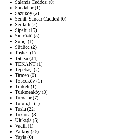
Salamis Caddesi (0)
Sandallar (1)
Sazlıköy (2)
Semih Sancar Caddesi (0)
Serdarlı (2)
Sipahi (15)
Sınırüstü (8)
Suriçi (1)
Sütlüce (2)
Taşlıca (1)
Tatlısu (34)
TEKANT (1)
Tepebaşı (2)
Tirmen (0)
Topçuköy (1)
Türkeli (1)
Türkmenköy (3)
Turnalar (7)
Turunçlu (1)
Tuzla (22)
Tuzluca (8)
Ulukışla (5)
Vadili (1)
Yarköy (26)
Yayla (0)