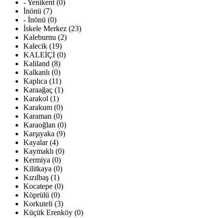
- Yenikent (0)
İnönü (7)
- İnönü (0)
İskele Merkez (23)
Kaleburnu (2)
Kalecik (19)
KALEİÇİ (0)
Kaliland (8)
Kalkanlı (0)
Kaplıca (11)
Karaağaç (1)
Karakol (1)
Karakum (0)
Karaman (0)
Karaoğlan (0)
Karşıyaka (9)
Kayalar (4)
Kaymaklı (0)
Kermiya (0)
Kilitkaya (0)
Kızılbaş (1)
Kocatepe (0)
Köprülü (0)
Korkuteli (3)
Küçük Erenköy (0)