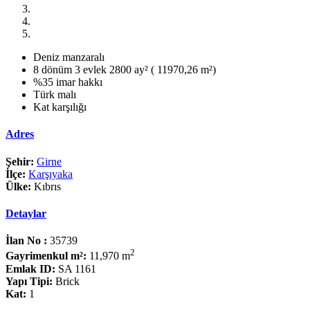
Deniz manzaralı
8 dönüm 3 evlek 2800 ay² ( 11970,26 m²)
%35 imar hakkı
Türk malı
Kat karşılığı
Adres
Şehir:
Girne
İlçe:
Karşıyaka
Ülke:
Kıbrıs
Detaylar
İlan No :
35739
2
Gayrimenkul m²:
11,970 m
Emlak ID:
SA 1161
Yapı Tipi:
Brick
Kat:
1