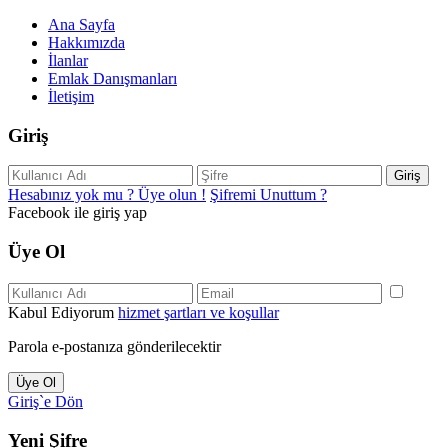
Ana Sayfa
Hakkımızda
İlanlar
Emlak Danışmanları
İletişim
Giriş
Giriş
Hesabınız yok mu ? Üye olun !
Şifremi Unuttum ?
Facebook ile giriş yap
Üye Ol
Kabul Ediyorum
hizmet şartları ve koşullar
Parola e-postanıza gönderilecektir
Üye Ol
Giriş`e Dön
Yeni Şifre