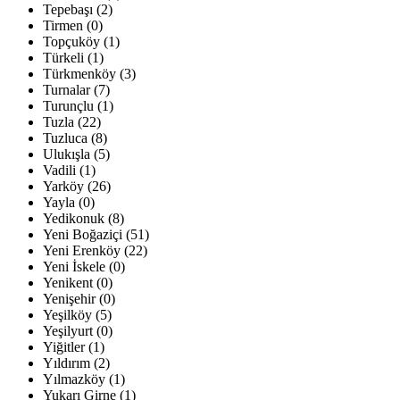
Tepebaşı (2)
Tirmen (0)
Topçuköy (1)
Türkeli (1)
Türkmenköy (3)
Turnalar (7)
Turunçlu (1)
Tuzla (22)
Tuzluca (8)
Ulukışla (5)
Vadili (1)
Yarköy (26)
Yayla (0)
Yedikonuk (8)
Yeni Boğaziçi (51)
Yeni Erenköy (22)
Yeni İskele (0)
Yenikent (0)
Yenişehir (0)
Yeşilköy (5)
Yeşilyurt (0)
Yiğitler (1)
Yıldırım (2)
Yılmazköy (1)
Yukarı Girne (1)