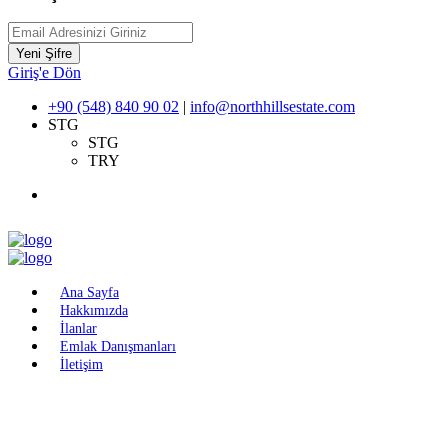
Yeni Şifre
Giriş'e Dön
+90 (548) 840 90 02
|
info@northhillsestate.com
STG
STG
TRY
Ana Sayfa
Hakkımızda
İlanlar
Emlak Danışmanları
İletişim