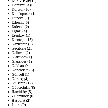
Dokuz Evler (1)
Domuzcula (0)
Dörtyol (16)
Dumlupınar (4)
Düzova (1)
Edremit (0)
Erdemli (0)
Ergazi (4)
Esenköy (1)
Esentepe (15)
Gaziveren (5)
Geçitkale (21)
Gelincik (2)
Glabsides (1)
Glapsides (1)
Gökhan (2)
Gönendere (5)
Gönyeli (1)
Görneç (4)
Gülseren (12)
Güvercinlik (8)
Hamitköy (5)
- Hamitköy (0)
Haspolat (2)
İncirli (0)