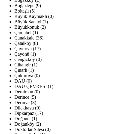
Boğazköy (2)
Boğaztepe (9)
Boltaşlı (5)
Büyük Kaymaklı (0)
Büyük Sanayi (1)
Büyükkonuk (2)
Çamlıbel (1)
Çanakkale (36)
Çatalköy (8)
Çayırova (17)
Çayönü (1)
Cengizköy (0)
Cihangir (1)
Çınarlı (1)
Çukurova (0)
DAÜ (0)
DAÜ ÇEVRESİ (1)
Demirhan (0)
Derince (5)
Derinya (8)
Dilekkaya (0)
Dipkarpaz (17)
Doğanci (1)
Doğanköy (2)
Doktorlar Sitesi (0)