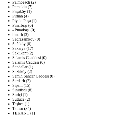
Palmbeach (2)
Pamuklu (7)
Paşaköy (1)
Pirhan (4)
Piyale Paşa (1)
Pınarbaşı (0)
- Pınarbaşı (0)
Pınarlı (3)
Sadrazamköy (0)
Safaköy (0)
Sakarya (17)
Saklıkent (2)
Salamis Caaddesi (0)
Salamis Caddesi (0)
Sandallar (1)
Sazlıköy (2)
Semih Sancar Caddesi (0)
Serdarlı (2)
Sipahi (15)
Sınırüstü (8)
Suriçi (1)
Sütlüce (2)
Taşlıca (1)
Tatlısu (34)
TEKANT (1)