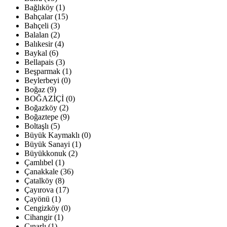
Bağlıköy (1)
Bahçalar (15)
Bahçeli (3)
Balalan (2)
Balıkesir (4)
Baykal (6)
Bellapais (3)
Beşparmak (1)
Beylerbeyi (0)
Boğaz (9)
BOĞAZİÇİ (0)
Boğazköy (2)
Boğaztepe (9)
Boltaşlı (5)
Büyük Kaymaklı (0)
Büyük Sanayi (1)
Büyükkonuk (2)
Çamlıbel (1)
Çanakkale (36)
Çatalköy (8)
Çayırova (17)
Çayönü (1)
Cengizköy (0)
Cihangir (1)
Çınarlı (1)