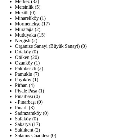
Merkez (32)
Mersinlik (5)
Mezitli (0)
Minareliköy (1)
Mormenekşe (17)
Muratağa (2)
Mutluyaka (15)
Nergisli (2)
Organize Sanayi (Büyük Sanayi) (0)
Ortaköy (0)
Ötüken (20)
Ozanköy (1)
Palmbeach (2)
Pamuklu (7)
Paşaköy (1)
Pirhan (4)
Piyale Paşa (1)
Pınarbaşı (0)
- Pınarbaşı (0)
Pınarlı (3)
Sadrazamköy (0)
Safaköy (0)
Sakarya (17)
Saklıkent (2)
Salamis Caaddesi (0)