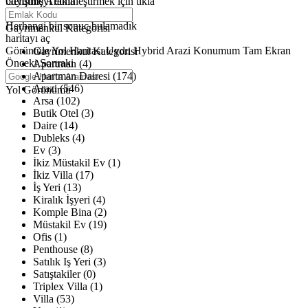
büyütmeyi etkinleştirmek için tıkla
Gelişmiş Arama
Haritalar yükleniyor
Herhangi bir sonuç bulamadık
Gayrimenkul Kategorisi
haritayı aç
Görüntüle
Yol Haritası
Uydu
Hybrid
Arazi
Konumum
Tam Ekran
Gayrimenkul Kategorisi
Önceki
Sonraki
Apartman (4)
Apartman Dairesi (174)
Arazi (546)
Yol Görünümü
Arsa (102)
Butik Otel (3)
Daire (14)
Dubleks (4)
Ev (3)
İkiz Müstakil Ev (1)
İkiz Villa (17)
İş Yeri (13)
Kiralık İşyeri (4)
Komple Bina (2)
Müstakil Ev (19)
Ofis (1)
Penthouse (8)
Satılık Iş Yeri (3)
Satıştakiler (0)
Triplex Villa (1)
Villa (53)