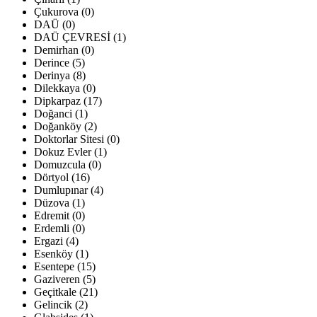
Çukurova (0)
DAÜ (0)
DAÜ ÇEVRESİ (1)
Demirhan (0)
Derince (5)
Derinya (8)
Dilekkaya (0)
Dipkarpaz (17)
Doğanci (1)
Doğanköy (2)
Doktorlar Sitesi (0)
Dokuz Evler (1)
Domuzcula (0)
Dörtyol (16)
Dumlupınar (4)
Düzova (1)
Edremit (0)
Erdemli (0)
Ergazi (4)
Esenköy (1)
Esentepe (15)
Gaziveren (5)
Geçitkale (21)
Gelincik (2)