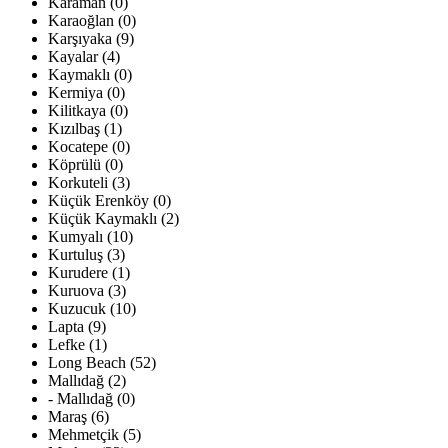
Karaman (0)
Karaoğlan (0)
Karşıyaka (9)
Kayalar (4)
Kaymaklı (0)
Kermiya (0)
Kilitkaya (0)
Kızılbaş (1)
Kocatepe (0)
Köprülü (0)
Korkuteli (3)
Küçük Erenköy (0)
Küçük Kaymaklı (2)
Kumyalı (10)
Kurtuluş (3)
Kurudere (1)
Kuruova (3)
Kuzucuk (10)
Lapta (9)
Lefke (1)
Long Beach (52)
Mallıdağ (2)
- Mallıdağ (0)
Maraş (6)
Mehmetçik (5)