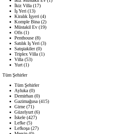
İkiz Müstakil Ev (1)
İkiz Villa (17)
İş Yeri (13)
Kiralık İşyeri (4)
Komple Bina (2)
Müstakil Ev (19)
Ofis (1)
Penthouse (8)
Satılık Iş Yeri (3)
Satıştakiler (0)
Triplex Villa (1)
Villa (53)
Yurt (1)
Tüm Şehirler
Tüm Şehirler
Ayluka (0)
Demirhan (0)
Gazimağusa (415)
Girne (71)
Güzelyurt (6)
İskele (427)
Lefke (5)
Lefkoşa (27)
Mersin (0)