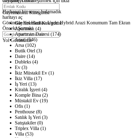
büyütmeyi etkinleştirmek için tıkla
Gelişmiş Arama
Haritalar yükleniyor
Herhangi bir sonuç bulamadık
Gayrimenkul Kategorisi
haritayı aç
Görüntüle
Yol Haritası
Uydu
Hybrid
Arazi
Konumum
Tam Ekran
Gayrimenkul Kategorisi
Önceki
Sonraki
Apartman (4)
Apartman Dairesi (174)
Arazi (546)
Yol Görünümü
Arsa (102)
Butik Otel (3)
Daire (14)
Dubleks (4)
Ev (3)
İkiz Müstakil Ev (1)
İkiz Villa (17)
İş Yeri (13)
Kiralık İşyeri (4)
Komple Bina (2)
Müstakil Ev (19)
Ofis (1)
Penthouse (8)
Satılık Iş Yeri (3)
Satıştakiler (0)
Triplex Villa (1)
Villa (53)