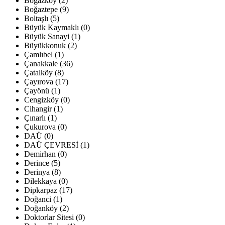
Boğazköy (2)
Boğaztepe (9)
Boltaşlı (5)
Büyük Kaymaklı (0)
Büyük Sanayi (1)
Büyükkonuk (2)
Çamlıbel (1)
Çanakkale (36)
Çatalköy (8)
Çayırova (17)
Çayönü (1)
Cengizköy (0)
Cihangir (1)
Çınarlı (1)
Çukurova (0)
DAÜ (0)
DAÜ ÇEVRESİ (1)
Demirhan (0)
Derince (5)
Derinya (8)
Dilekkaya (0)
Dipkarpaz (17)
Doğanci (1)
Doğanköy (2)
Doktorlar Sitesi (0)