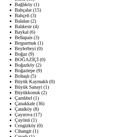
Bağlıköy (1)
Bahçalar (15)
Bahçeli (3)
Balalan (2)
Balıkesir (4)
Baykal (6)
Bellapais (3)
Beşparmak (1)
Beylerbeyi (0)
Boğaz (9)
BOĞAZİÇİ (0)
Boğazköy (2)
Boğaztepe (9)
Boltaşlı (5)
Büyük Kaymaklı (0)
Büyük Sanayi (1)
Büyükkonuk (2)
Çamlıbel (1)
Çanakkale (36)
Çatalköy (8)
Çayırova (17)
Çayönü (1)
Cengizköy (0)
Cihangir (1)
Çınarlı (1)