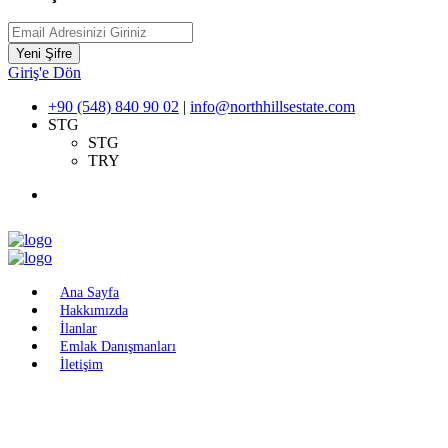
Yeni Şifre
Giriş'e Dön
+90 (548) 840 90 02
|
info@northhillsestate.com
STG
STG
TRY
Ana Sayfa
Hakkımızda
İlanlar
Emlak Danışmanları
İletişim