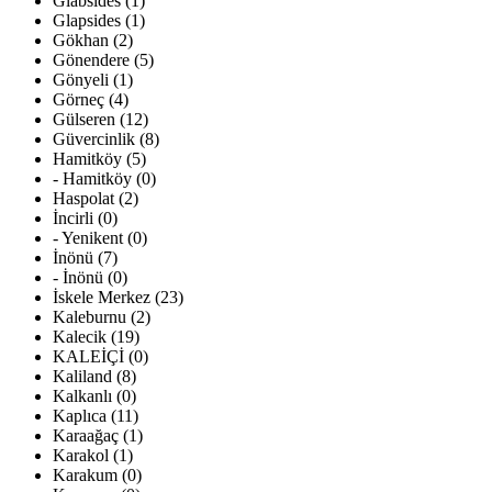
Glabsides (1)
Glapsides (1)
Gökhan (2)
Gönendere (5)
Gönyeli (1)
Görneç (4)
Gülseren (12)
Güvercinlik (8)
Hamitköy (5)
- Hamitköy (0)
Haspolat (2)
İncirli (0)
- Yenikent (0)
İnönü (7)
- İnönü (0)
İskele Merkez (23)
Kaleburnu (2)
Kalecik (19)
KALEİÇİ (0)
Kaliland (8)
Kalkanlı (0)
Kaplıca (11)
Karaağaç (1)
Karakol (1)
Karakum (0)