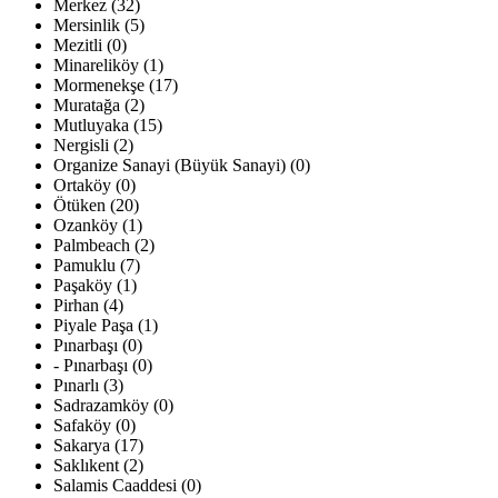
Merkez (32)
Mersinlik (5)
Mezitli (0)
Minareliköy (1)
Mormenekşe (17)
Muratağa (2)
Mutluyaka (15)
Nergisli (2)
Organize Sanayi (Büyük Sanayi) (0)
Ortaköy (0)
Ötüken (20)
Ozanköy (1)
Palmbeach (2)
Pamuklu (7)
Paşaköy (1)
Pirhan (4)
Piyale Paşa (1)
Pınarbaşı (0)
- Pınarbaşı (0)
Pınarlı (3)
Sadrazamköy (0)
Safaköy (0)
Sakarya (17)
Saklıkent (2)
Salamis Caaddesi (0)