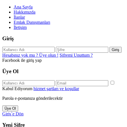
Ana Sayfa
Hakkımızda
İlanlar
Emlak Danışmanları
İletişim
Giriş
Giriş
Hesabınız yok mu ? Üye olun !
Şifremi Unuttum ?
Facebook ile giriş yap
Üye Ol
Kabul Ediyorum
hizmet şartları ve koşullar
Parola e-postanıza gönderilecektir
Üye Ol
Giriş`e Dön
Yeni Şifre