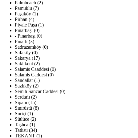
Palmbeach (2)
Pamuklu (7)
Paşaköy (1)
Pirhan (4)
Piyale Paşa (1)
Pınarbaşı (0)
- Pınarbaşı (0)
Pınarlı (3)
Sadrazamköy (0)
Safaköy (0)
Sakarya (17)
Saklıkent (2)
Salamis Caaddesi (0)
Salamis Caddesi (0)
Sandallar (1)
Sazlıköy (2)
Semih Sancar Caddesi (0)
Serdarlı (2)
Sipahi (15)
Sınırüstü (8)
Suriçi (1)
Sütlüce (2)
Taşlıca (1)
Tatlısu (34)
TEKANT (1)