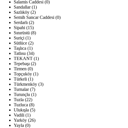
Salamis Caddesi (0)
Sandallar (1)
Sazlıköy (2)
Semih Sancar Caddesi (0)
Serdarlı (2)
Sipahi (15)
Sınırüstü (8)
Suriçi (1)
Sütlüce (2)
Taşlıca (1)
Tatlısu (34)
TEKANT (1)
Tepebaşı (2)
Tirmen (0)
Topçuköy (1)
Türkeli (1)
Türkmenköy (3)
Turnalar (7)
Turunçlu (1)
Tuzla (22)
Tuzluca (8)
Ulukışla (5)
Vadili (1)
Yarköy (26)
Yayla (0)