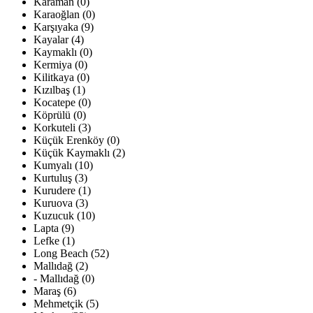
Karaman (0)
Karaoğlan (0)
Karşıyaka (9)
Kayalar (4)
Kaymaklı (0)
Kermiya (0)
Kilitkaya (0)
Kızılbaş (1)
Kocatepe (0)
Köprülü (0)
Korkuteli (3)
Küçük Erenköy (0)
Küçük Kaymaklı (2)
Kumyalı (10)
Kurtuluş (3)
Kurudere (1)
Kuruova (3)
Kuzucuk (10)
Lapta (9)
Lefke (1)
Long Beach (52)
Mallıdağ (2)
- Mallıdağ (0)
Maraş (6)
Mehmetçik (5)