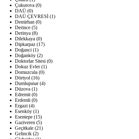
Çukurova (0)
DAÜ (0)
DAÜ ÇEVRESİ (1)
Demirhan (0)
Derince (5)
Derinya (8)
Dilekkaya (0)
Dipkarpaz (17)
Doğanci (1)
Doğanköy (2)
Doktorlar Sitesi (0)
Dokuz Evler (1)
Domuzcula (0)
Dörtyol (16)
Dumlupınar (4)
Düzova (1)
Edremit (0)
Erdemli (0)
Ergazi (4)
Esenköy (1)
Esentepe (15)
Gaziveren (5)
Geçitkale (21)
Gelincik (2)