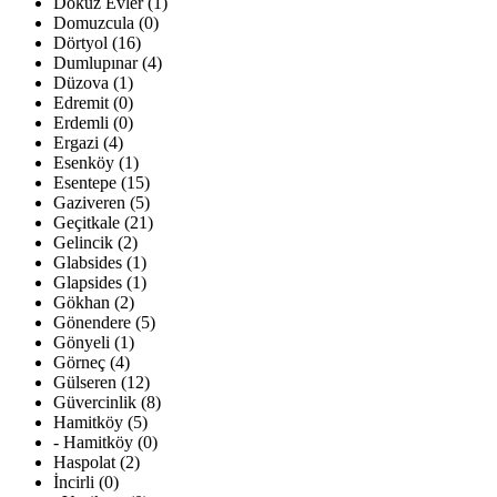
Dokuz Evler (1)
Domuzcula (0)
Dörtyol (16)
Dumlupınar (4)
Düzova (1)
Edremit (0)
Erdemli (0)
Ergazi (4)
Esenköy (1)
Esentepe (15)
Gaziveren (5)
Geçitkale (21)
Gelincik (2)
Glabsides (1)
Glapsides (1)
Gökhan (2)
Gönendere (5)
Gönyeli (1)
Görneç (4)
Gülseren (12)
Güvercinlik (8)
Hamitköy (5)
- Hamitköy (0)
Haspolat (2)
İncirli (0)