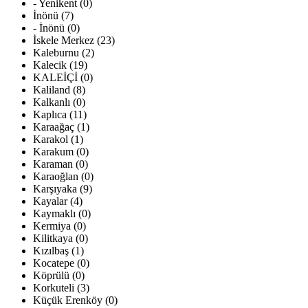
- Yenikent (0)
İnönü (7)
- İnönü (0)
İskele Merkez (23)
Kaleburnu (2)
Kalecik (19)
KALEİÇİ (0)
Kaliland (8)
Kalkanlı (0)
Kaplıca (11)
Karaağaç (1)
Karakol (1)
Karakum (0)
Karaman (0)
Karaoğlan (0)
Karşıyaka (9)
Kayalar (4)
Kaymaklı (0)
Kermiya (0)
Kilitkaya (0)
Kızılbaş (1)
Kocatepe (0)
Köprülü (0)
Korkuteli (3)
Küçük Erenköy (0)