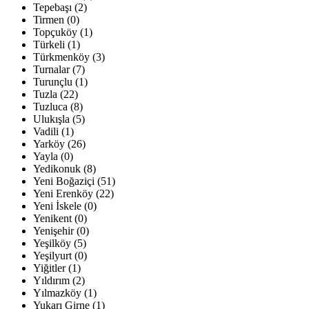
Tepebaşı (2)
Tirmen (0)
Topçuköy (1)
Türkeli (1)
Türkmenköy (3)
Turnalar (7)
Turunçlu (1)
Tuzla (22)
Tuzluca (8)
Ulukışla (5)
Vadili (1)
Yarköy (26)
Yayla (0)
Yedikonuk (8)
Yeni Boğaziçi (51)
Yeni Erenköy (22)
Yeni İskele (0)
Yenikent (0)
Yenişehir (0)
Yeşilköy (5)
Yeşilyurt (0)
Yiğitler (1)
Yıldırım (2)
Yılmazköy (1)
Yukarı Girne (1)