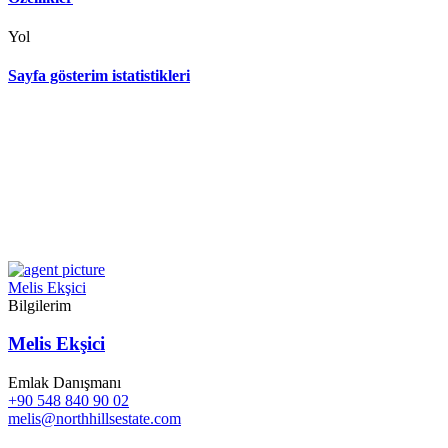
Yol
Sayfa gösterim istatistikleri
Melis Ekşici
Bilgilerim
Melis Ekşici
Emlak Danışmanı
+90 548 840 90 02
melis@northhillsestate.com