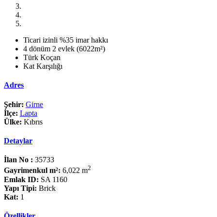
Ticari izinli %35 imar hakkı
4 dönüm 2 evlek (6022m²)
Türk Koçan
Kat Karşılığı
Adres
Şehir:
Girne
İlçe:
Lapta
Ülke:
Kıbrıs
Detaylar
İlan No :
35733
2
Gayrimenkul m²:
6,022 m
Emlak ID:
SA 1160
Yapı Tipi:
Brick
Kat:
1
Özellikler