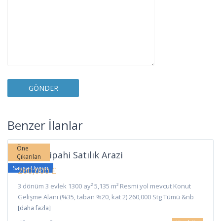
Sipahi
,
Benzer İlanlar
İskele
Öne
İskele Sipahi Satılık Arazi
Çıkarılan
Satışa Uygun
260,000 £
3 dönüm 3 evlek 1300 ay² 5,135 m² Resmi yol mevcut Konut
Gelişme Alanı (%35, taban %20, kat 2) 260,000 Stg Tümü &nb
[daha fazla]