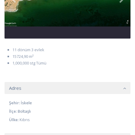
11 dönüm 3 evlek
15724,90 m²
1,000,000 stg Tümü
Adres
Şehir:
İskele
İlçe:
Boltaşlı
Ülke:
Kıbrıs