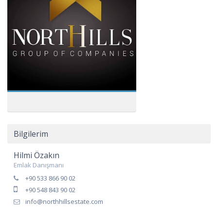
Bilgilerim
Hilmi Özakın
Emlak Danışmanı
+90 533 866 90 02
+90 548 843 90 02
info@northhillsestate.com