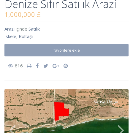
Denize Sıfır Satılık Arazi
1,000,000 £
Arazi
içinde
Satılık
İskele
,
Boltaşlı
favorilere ekle
816
Satışa Uygun