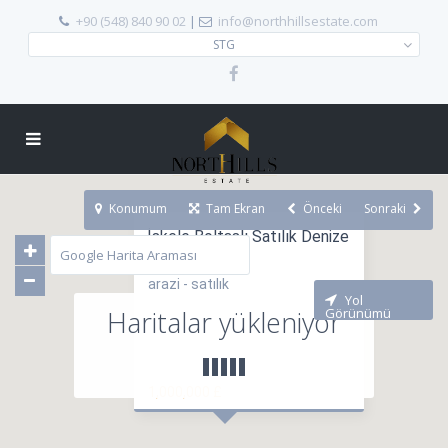
+90 (548) 840 90 02
|
info@northhillsestate.com
STG
Konumum
Tam Ekran
Önceki
Sonraki
İskele Boltaşlı Satılık Denize
Sıfır Satılık ...
arazi - satılık
Yol
Haritalar yükleniyor
Görünümü
1,000,000 £