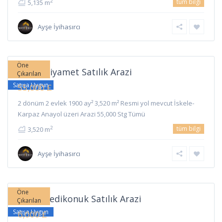
tüm bilgi
2
5,135 m
Ayşe İyihasırcı
Ziyamet
,
İskele
Öne
İskele Ziyamet Satılık Arazi
Çıkarılan
Satışa Uygun
55,000 £
2 dönüm 2 evlek 1900 ay² 3,520 m² Resmi yol mevcut İskele-
Karpaz Anayol üzeri Arazi 55,000 Stg Tümü
tüm bilgi
2
3,520 m
Ayşe İyihasırcı
Yedikonuk
,
İskele
Öne
İskele Yedikonuk Satılık Arazi
Çıkarılan
Satışa Uygun
6,000 £