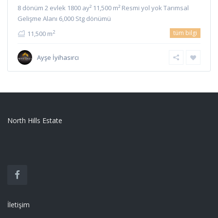
8 dönüm 2 evlek 1800 ay² 11,500 m² Resmi yol yok Tarımsal
Gelişme Alanı 6,000 Stg dönümü
tüm bilgi
2
11,500 m
Ayşe İyihasırcı
North Hills Estate
İletişim