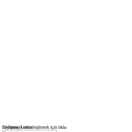
büyütmeyi etkinleştirmek için tıkla
Gelişmiş Arama