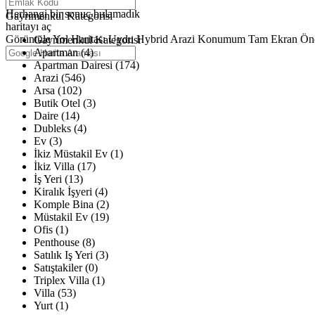
Haritalar yükleniyor
Herhangi bir sonuç bulamadık
Gayrimenkul Kategorisi
haritayı aç
Görüntüle
Yol Haritası
Uydu
Hybrid
Arazi
Konumum
Tam Ekran
Ön
Gayrimenkul Kategorisi
Apartman (4)
Apartman Dairesi (174)
Arazi (546)
Arsa (102)
Butik Otel (3)
Daire (14)
Dubleks (4)
Ev (3)
İkiz Müstakil Ev (1)
İkiz Villa (17)
İş Yeri (13)
Kiralık İşyeri (4)
Komple Bina (2)
Müstakil Ev (19)
Ofis (1)
Penthouse (8)
Satılık Iş Yeri (3)
Satıştakiler (0)
Triplex Villa (1)
Villa (53)
Yurt (1)