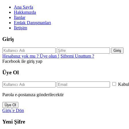
Ana Sayfa
Hakkımızda
İlanlar
Emlak Danışmanları
İletişim
Giriş
Giriş
Hesabınız yok mu ? Üye olun !
Şifremi Unuttum ?
Facebook ile giriş yap
Üye Ol
Kabu
Parola e-postanıza gönderilecektir
Üye Ol
Giriş`e Dön
Yeni Şifre