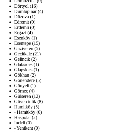
Domuzcula (0)
Dörtyol (16)
Dumlupınar (4)
Düzova (1)
Edremit (0)
Erdemli (0)
Ergazi (4)
Esenköy (1)
Esentepe (15)
Gaziveren (5)
Geçitkale (21)
Gelincik (2)
Glabsides (1)
Glapsides (1)
Gökhan (2)
Gönendere (5)
Gönyeli (1)
Görneç (4)
Gülseren (12)
Güvercinlik (8)
Hamitköy (5)
- Hamitköy (0)
Haspolat (2)
İncirli (0)
- Yenikent (0)