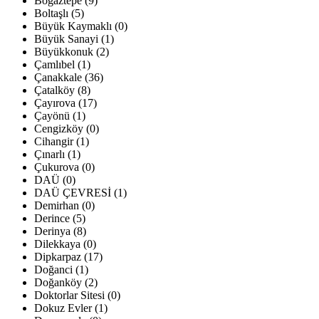
Boğaztepe (9)
Boltaşlı (5)
Büyük Kaymaklı (0)
Büyük Sanayi (1)
Büyükkonuk (2)
Çamlıbel (1)
Çanakkale (36)
Çatalköy (8)
Çayırova (17)
Çayönü (1)
Cengizköy (0)
Cihangir (1)
Çınarlı (1)
Çukurova (0)
DAÜ (0)
DAÜ ÇEVRESİ (1)
Demirhan (0)
Derince (5)
Derinya (8)
Dilekkaya (0)
Dipkarpaz (17)
Doğanci (1)
Doğanköy (2)
Doktorlar Sitesi (0)
Dokuz Evler (1)