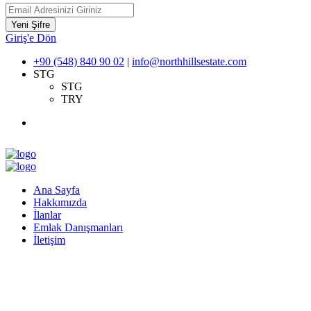
Yeni Şifre
Giriş'e Dön
+90 (548) 840 90 02
|
info@northhillsestate.com
STG
STG
TRY
Ana Sayfa
Hakkımızda
İlanlar
Emlak Danışmanları
İletişim