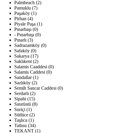
Palmbeach (2)
Pamuklu (7)
Paşaköy (1)
Pirhan (4)
Piyale Paşa (1)
Pınarbaşı (0)
- Pınarbaşı (0)
Pınarlı (3)
Sadrazamköy (0)
Safaköy (0)
Sakarya (17)
Saklıkent (2)
Salamis Caaddesi (0)
Salamis Caddesi (0)
Sandallar (1)
Sazlıköy (2)
Semih Sancar Caddesi (0)
Serdarlı (2)
Sipahi (15)
Sınırüstü (8)
Suriçi (1)
Sütlüce (2)
Taşlıca (1)
Tatlısu (34)
TEKANT (1)