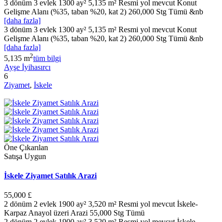
3 dönüm 3 evlek 1300 ay² 5,135 m² Resmi yol mevcut Konut
Gelişme Alanı (%35, taban %20, kat 2) 260,000 Stg Tümü &nb
[daha fazla]
3 dönüm 3 evlek 1300 ay² 5,135 m² Resmi yol mevcut Konut
Gelişme Alanı (%35, taban %20, kat 2) 260,000 Stg Tümü &nb
[daha fazla]
2
5,135 m
tüm bilgi
Ayşe İyihasırcı
6
Ziyamet
,
İskele
Öne Çıkarılan
Satışa Uygun
İskele Ziyamet Satılık Arazi
55,000 £
2 dönüm 2 evlek 1900 ay² 3,520 m² Resmi yol mevcut İskele-
Karpaz Anayol üzeri Arazi 55,000 Stg Tümü
2 dönüm 2 evlek 1900 ay² 3,520 m² Resmi yol mevcut İskele-