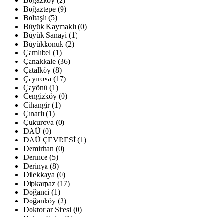
Boğazköy (2)
Boğaztepe (9)
Boltaşlı (5)
Büyük Kaymaklı (0)
Büyük Sanayi (1)
Büyükkonuk (2)
Çamlıbel (1)
Çanakkale (36)
Çatalköy (8)
Çayırova (17)
Çayönü (1)
Cengizköy (0)
Cihangir (1)
Çınarlı (1)
Çukurova (0)
DAÜ (0)
DAÜ ÇEVRESİ (1)
Demirhan (0)
Derince (5)
Derinya (8)
Dilekkaya (0)
Dipkarpaz (17)
Doğanci (1)
Doğanköy (2)
Doktorlar Sitesi (0)