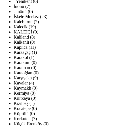
- Yenikent (0)
İnönü (7)
- İnönü (0)
İskele Merkez (23)
Kaleburnu (2)
Kalecik (19)
KALEİÇİ (0)
Kaliland (8)
Kalkanlı (0)
Kaplıca (11)
Karaağaç (1)
Karakol (1)
Karakum (0)
Karaman (0)
Karaoğlan (0)
Karşıyaka (9)
Kayalar (4)
Kaymaklı (0)
Kermiya (0)
Kilitkaya (0)
Kızılbaş (1)
Kocatepe (0)
Köprülü (0)
Korkuteli (3)
Küçük Erenköy (0)