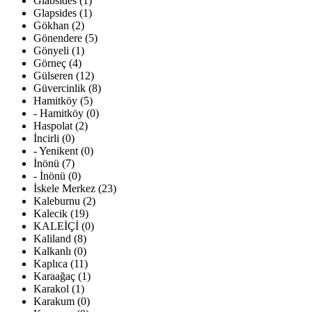
Glabsides (1)
Glapsides (1)
Gökhan (2)
Gönendere (5)
Gönyeli (1)
Görneç (4)
Gülseren (12)
Güvercinlik (8)
Hamitköy (5)
- Hamitköy (0)
Haspolat (2)
İncirli (0)
- Yenikent (0)
İnönü (7)
- İnönü (0)
İskele Merkez (23)
Kaleburnu (2)
Kalecik (19)
KALEİÇİ (0)
Kaliland (8)
Kalkanlı (0)
Kaplıca (11)
Karaağaç (1)
Karakol (1)
Karakum (0)