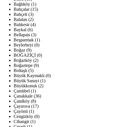
Bağlıköy (1)
Bahçalar (15)
Bahçeli (3)
Balalan (2)
Balıkesir (4)
Baykal (6)
Bellapais (3)
Beşparmak (1)
Beylerbeyi (0)
Boğaz (9)
BOĞAZİÇİ (0)
Boğazköy (2)
Boğaztepe (9)
Boltaşlı (5)
Büyük Kaymaklı (0)
Büyük Sanayi (1)
Büyükkonuk (2)
Çamlıbel (1)
Çanakkale (36)
Çatalköy (8)
Çayırova (17)
Çayönü (1)
Cengizköy (0)
Cihangir (1)
Çınarlı (1)