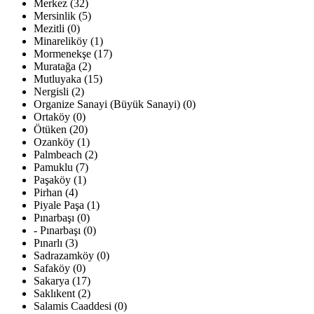
Merkez (32)
Mersinlik (5)
Mezitli (0)
Minareliköy (1)
Mormenekşe (17)
Muratağa (2)
Mutluyaka (15)
Nergisli (2)
Organize Sanayi (Büyük Sanayi) (0)
Ortaköy (0)
Ötüken (20)
Ozanköy (1)
Palmbeach (2)
Pamuklu (7)
Paşaköy (1)
Pirhan (4)
Piyale Paşa (1)
Pınarbaşı (0)
- Pınarbaşı (0)
Pınarlı (3)
Sadrazamköy (0)
Safaköy (0)
Sakarya (17)
Saklıkent (2)
Salamis Caaddesi (0)