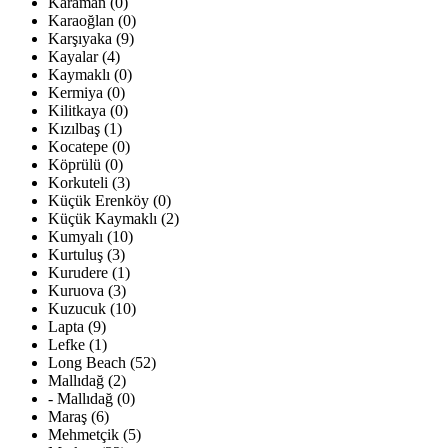
Karaman (0)
Karaoğlan (0)
Karşıyaka (9)
Kayalar (4)
Kaymaklı (0)
Kermiya (0)
Kilitkaya (0)
Kızılbaş (1)
Kocatepe (0)
Köprülü (0)
Korkuteli (3)
Küçük Erenköy (0)
Küçük Kaymaklı (2)
Kumyalı (10)
Kurtuluş (3)
Kurudere (1)
Kuruova (3)
Kuzucuk (10)
Lapta (9)
Lefke (1)
Long Beach (52)
Mallıdağ (2)
- Mallıdağ (0)
Maraş (6)
Mehmetçik (5)