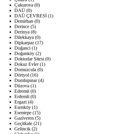
Çukurova (0)
DAÜ (0)
DAÜ ÇEVRESİ (1)
Demirhan (0)
Derince (5)
Derinya (8)
Dilekkaya (0)
Dipkarpaz (17)
Doğanci (1)
Doğanköy (2)
Doktorlar Sitesi (0)
Dokuz Evler (1)
Domuzcula (0)
Dörtyol (16)
Dumlupınar (4)
Düzova (1)
Edremit (0)
Erdemli (0)
Ergazi (4)
Esenköy (1)
Esentepe (15)
Gaziveren (5)
Geçitkale (21)
Gelincik (2)