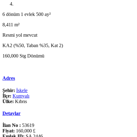
6 dönüm 1 evlek 500 ay²
8,411 m²
Resmi yol mevcut
KA2 (%50, Taban %35, Kat 2)
160,000 Stg Dönümü
Adres
Şehir:
İskele
İlçe:
Kumyalı
Ülke:
Kıbrıs
Detaylar
İlan No :
53619
Fiyat:
160,000 £
Emlak ID:
SA 2446