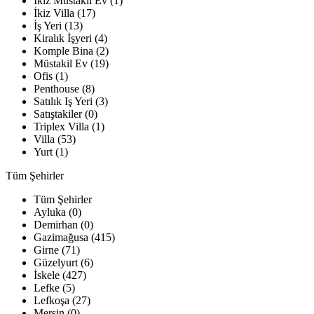
İkiz Müstakil Ev (1)
İkiz Villa (17)
İş Yeri (13)
Kiralık İşyeri (4)
Komple Bina (2)
Müstakil Ev (19)
Ofis (1)
Penthouse (8)
Satılık Iş Yeri (3)
Satıştakiler (0)
Triplex Villa (1)
Villa (53)
Yurt (1)
Tüm Şehirler
Tüm Şehirler
Ayluka (0)
Demirhan (0)
Gazimağusa (415)
Girne (71)
Güzelyurt (6)
İskele (427)
Lefke (5)
Lefkoşa (27)
Mersin (0)