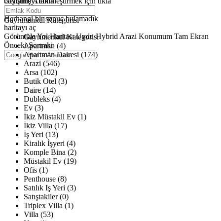
büyütmeyi etkinleştirmek için tıkla
Gelişmiş Arama
Haritalar yükleniyor
Herhangi bir sonuç bulamadık
Gayrimenkul Kategorisi
haritayı aç
Görüntüle
Yol Haritası
Uydu
Hybrid
Arazi
Konumum
Tam Ekran
Gayrimenkul Kategorisi
Önceki
Sonraki
Apartman (4)
Apartman Dairesi (174)
Arazi (546)
Arsa (102)
Butik Otel (3)
Daire (14)
Dubleks (4)
Ev (3)
İkiz Müstakil Ev (1)
İkiz Villa (17)
İş Yeri (13)
Kiralık İşyeri (4)
Komple Bina (2)
Müstakil Ev (19)
Ofis (1)
Penthouse (8)
Satılık Iş Yeri (3)
Satıştakiler (0)
Triplex Villa (1)
Villa (53)