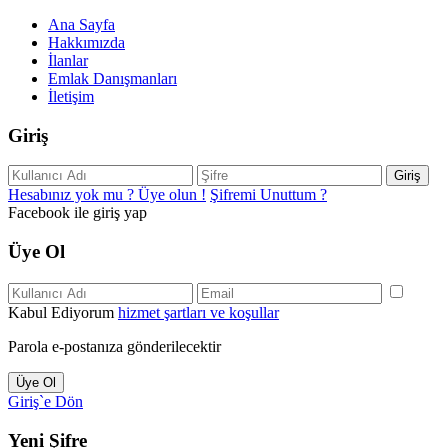
Ana Sayfa
Hakkımızda
İlanlar
Emlak Danışmanları
İletişim
Giriş
Giriş
Hesabınız yok mu ? Üye olun !
Şifremi Unuttum ?
Facebook ile giriş yap
Üye Ol
Kabul Ediyorum
hizmet şartları ve koşullar
Parola e-postanıza gönderilecektir
Üye Ol
Giriş`e Dön
Yeni Şifre