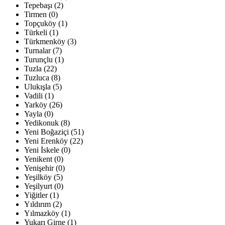
Tepebaşı (2)
Tirmen (0)
Topçuköy (1)
Türkeli (1)
Türkmenköy (3)
Turnalar (7)
Turunçlu (1)
Tuzla (22)
Tuzluca (8)
Ulukışla (5)
Vadili (1)
Yarköy (26)
Yayla (0)
Yedikonuk (8)
Yeni Boğaziçi (51)
Yeni Erenköy (22)
Yeni İskele (0)
Yenikent (0)
Yenişehir (0)
Yeşilköy (5)
Yeşilyurt (0)
Yiğitler (1)
Yıldırım (2)
Yılmazköy (1)
Yukarı Girne (1)