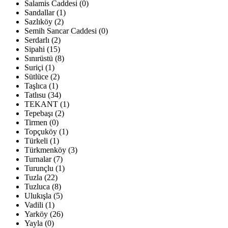
Salamis Caddesi (0)
Sandallar (1)
Sazlıköy (2)
Semih Sancar Caddesi (0)
Serdarlı (2)
Sipahi (15)
Sınırüstü (8)
Suriçi (1)
Sütlüce (2)
Taşlıca (1)
Tatlısu (34)
TEKANT (1)
Tepebaşı (2)
Tirmen (0)
Topçuköy (1)
Türkeli (1)
Türkmenköy (3)
Turnalar (7)
Turunçlu (1)
Tuzla (22)
Tuzluca (8)
Ulukışla (5)
Vadili (1)
Yarköy (26)
Yayla (0)