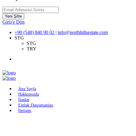
Yeni Şifre
Giriş'e Dön
+90 (548) 840 90 02
|
info@northhillsestate.com
STG
STG
TRY
Ana Sayfa
Hakkımızda
İlanlar
Emlak Danışmanları
İletişim