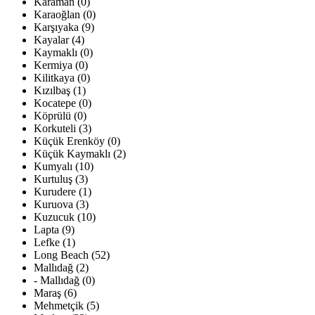
Karaman (0)
Karaoğlan (0)
Karşıyaka (9)
Kayalar (4)
Kaymaklı (0)
Kermiya (0)
Kilitkaya (0)
Kızılbaş (1)
Kocatepe (0)
Köprülü (0)
Korkuteli (3)
Küçük Erenköy (0)
Küçük Kaymaklı (2)
Kumyalı (10)
Kurtuluş (3)
Kurudere (1)
Kuruova (3)
Kuzucuk (10)
Lapta (9)
Lefke (1)
Long Beach (52)
Mallıdağ (2)
- Mallıdağ (0)
Maraş (6)
Mehmetçik (5)