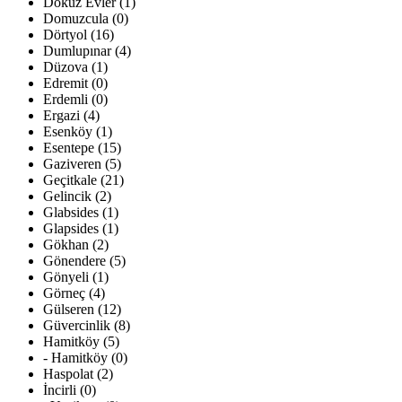
Dokuz Evler (1)
Domuzcula (0)
Dörtyol (16)
Dumlupınar (4)
Düzova (1)
Edremit (0)
Erdemli (0)
Ergazi (4)
Esenköy (1)
Esentepe (15)
Gaziveren (5)
Geçitkale (21)
Gelincik (2)
Glabsides (1)
Glapsides (1)
Gökhan (2)
Gönendere (5)
Gönyeli (1)
Görneç (4)
Gülseren (12)
Güvercinlik (8)
Hamitköy (5)
- Hamitköy (0)
Haspolat (2)
İncirli (0)