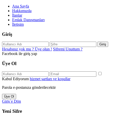
Ana Sayfa
Hakkımızda
İlanlar
Emlak Danışmanları
İletişim
Giriş
Giriş
Hesabınız yok mu ? Üye olun !
Şifremi Unuttum ?
Facebook ile giriş yap
Üye Ol
Kabul Ediyorum
hizmet şartları ve koşullar
Parola e-postanıza gönderilecektir
Üye Ol
Giriş`e Dön
Yeni Şifre