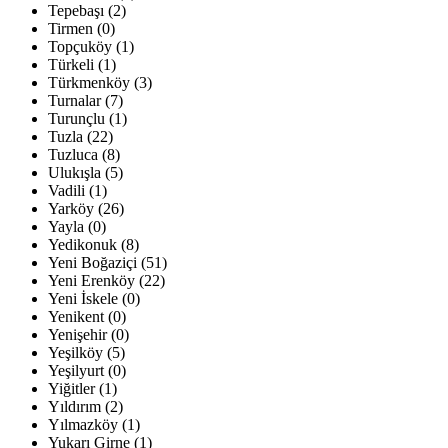
Tepebaşı (2)
Tirmen (0)
Topçuköy (1)
Türkeli (1)
Türkmenköy (3)
Turnalar (7)
Turunçlu (1)
Tuzla (22)
Tuzluca (8)
Ulukışla (5)
Vadili (1)
Yarköy (26)
Yayla (0)
Yedikonuk (8)
Yeni Boğaziçi (51)
Yeni Erenköy (22)
Yeni İskele (0)
Yenikent (0)
Yenişehir (0)
Yeşilköy (5)
Yeşilyurt (0)
Yiğitler (1)
Yıldırım (2)
Yılmazköy (1)
Yukarı Girne (1)