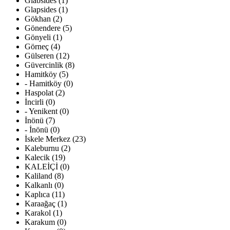
Glabsides (1)
Glapsides (1)
Gökhan (2)
Gönendere (5)
Gönyeli (1)
Görneç (4)
Gülseren (12)
Güvercinlik (8)
Hamitköy (5)
- Hamitköy (0)
Haspolat (2)
İncirli (0)
- Yenikent (0)
İnönü (7)
- İnönü (0)
İskele Merkez (23)
Kaleburnu (2)
Kalecik (19)
KALEİÇİ (0)
Kaliland (8)
Kalkanlı (0)
Kaplıca (11)
Karaağaç (1)
Karakol (1)
Karakum (0)