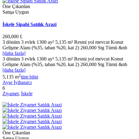
Öne Çıkarılan
Satışa Uygun
İskele Sipahi Satılık Arazi
260,000 £
3 dönüm 3 evlek 1300 ay² 5,135 m² Resmi yol mevcut Konut
Gelişme Alanı (%35, taban %20, kat 2) 260,000 Stg Tümü &nb
[daha fazla]
3 dönüm 3 evlek 1300 ay² 5,135 m² Resmi yol mevcut Konut
Gelişme Alanı (%35, taban %20, kat 2) 260,000 Stg Tümü &nb
[daha fazla]
2
5,135 m
tüm bilgi
Ayşe İyihasırcı
6
Ziyamet
,
İskele
Öne Çıkarılan
Satışa Uygun