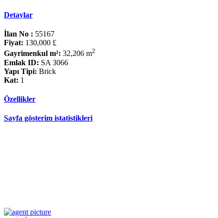
Detaylar
İlan No :
55167
Fiyat:
130,000 £
2
Gayrimenkul m²:
32,206 m
Emlak ID:
SA 3066
Yapı Tipi:
Brick
Kat:
1
Özellikler
Sayfa gösterim istatistikleri