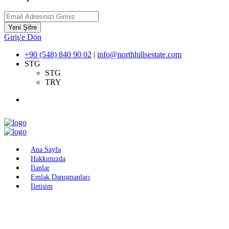
Yeni Şifre
Giriş'e Dön
+90 (548) 840 90 02
|
info@northhillsestate.com
STG
STG
TRY
Ana Sayfa
Hakkımızda
İlanlar
Emlak Danışmanları
İletişim