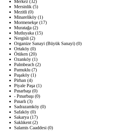
Merkez (32)
Mersinlik (5)
Mezitli (0)
Minareliköy (1)
Mormenekşe (17)
Muratağa (2)
Mutluyaka (15)
Nergisli (2)
Organize Sanayi (Büyük Sanayi) (0)
Ortaköy (0)
Ötüken (20)
Ozanköy (1)
Palmbeach (2)
Pamuklu (7)
Paşaköy (1)
Pirhan (4)
Piyale Paşa (1)
Pınarbaşı (0)
- Pınarbaşı (0)
Pınarlı (3)
Sadrazamköy (0)
Safaköy (0)
Sakarya (17)
Saklıkent (2)
Salamis Caaddesi (0)