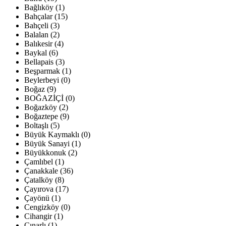
Bağlıköy (1)
Bahçalar (15)
Bahçeli (3)
Balalan (2)
Balıkesir (4)
Baykal (6)
Bellapais (3)
Beşparmak (1)
Beylerbeyi (0)
Boğaz (9)
BOĞAZİÇİ (0)
Boğazköy (2)
Boğaztepe (9)
Boltaşlı (5)
Büyük Kaymaklı (0)
Büyük Sanayi (1)
Büyükkonuk (2)
Çamlıbel (1)
Çanakkale (36)
Çatalköy (8)
Çayırova (17)
Çayönü (1)
Cengizköy (0)
Cihangir (1)
Çınarlı (1)