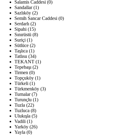
Salamis Caddesi (0)
Sandallar (1)
Sazlıköy (2)
Semih Sancar Caddesi (0)
Serdarlı (2)
Sipahi (15)
Sınırüstü (8)
Suriçi (1)
Sütlüce (2)
Taşlıca (1)
Tatlısu (34)
TEKANT (1)
Tepebaşı (2)
Tirmen (0)
Topçuköy (1)
Türkeli (1)
Türkmenköy (3)
Turnalar (7)
Turunçlu (1)
Tuzla (22)
Tuzluca (8)
Ulukışla (5)
Vadili (1)
Yarköy (26)
Yayla (0)