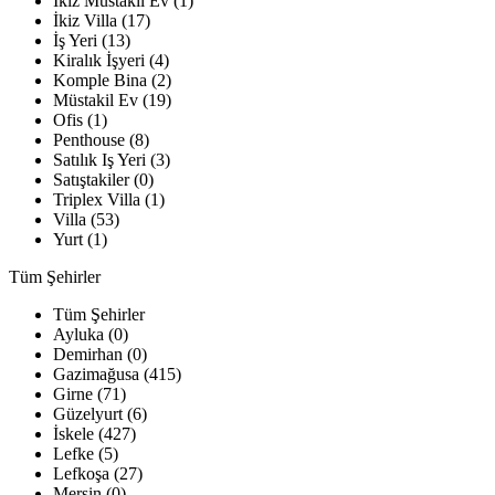
İkiz Müstakil Ev (1)
İkiz Villa (17)
İş Yeri (13)
Kiralık İşyeri (4)
Komple Bina (2)
Müstakil Ev (19)
Ofis (1)
Penthouse (8)
Satılık Iş Yeri (3)
Satıştakiler (0)
Triplex Villa (1)
Villa (53)
Yurt (1)
Tüm Şehirler
Tüm Şehirler
Ayluka (0)
Demirhan (0)
Gazimağusa (415)
Girne (71)
Güzelyurt (6)
İskele (427)
Lefke (5)
Lefkoşa (27)
Mersin (0)