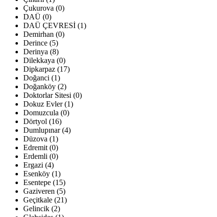
Çukurova (0)
DAÜ (0)
DAÜ ÇEVRESİ (1)
Demirhan (0)
Derince (5)
Derinya (8)
Dilekkaya (0)
Dipkarpaz (17)
Doğanci (1)
Doğanköy (2)
Doktorlar Sitesi (0)
Dokuz Evler (1)
Domuzcula (0)
Dörtyol (16)
Dumlupınar (4)
Düzova (1)
Edremit (0)
Erdemli (0)
Ergazi (4)
Esenköy (1)
Esentepe (15)
Gaziveren (5)
Geçitkale (21)
Gelincik (2)