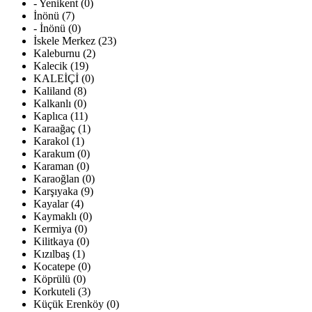
- Yenikent (0)
İnönü (7)
- İnönü (0)
İskele Merkez (23)
Kaleburnu (2)
Kalecik (19)
KALEİÇİ (0)
Kaliland (8)
Kalkanlı (0)
Kaplıca (11)
Karaağaç (1)
Karakol (1)
Karakum (0)
Karaman (0)
Karaoğlan (0)
Karşıyaka (9)
Kayalar (4)
Kaymaklı (0)
Kermiya (0)
Kilitkaya (0)
Kızılbaş (1)
Kocatepe (0)
Köprülü (0)
Korkuteli (3)
Küçük Erenköy (0)