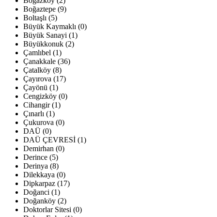
Boğazköy (2)
Boğaztepe (9)
Boltaşlı (5)
Büyük Kaymaklı (0)
Büyük Sanayi (1)
Büyükkonuk (2)
Çamlıbel (1)
Çanakkale (36)
Çatalköy (8)
Çayırova (17)
Çayönü (1)
Cengizköy (0)
Cihangir (1)
Çınarlı (1)
Çukurova (0)
DAÜ (0)
DAÜ ÇEVRESİ (1)
Demirhan (0)
Derince (5)
Derinya (8)
Dilekkaya (0)
Dipkarpaz (17)
Doğanci (1)
Doğanköy (2)
Doktorlar Sitesi (0)