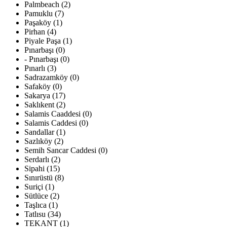
Palmbeach (2)
Pamuklu (7)
Paşaköy (1)
Pirhan (4)
Piyale Paşa (1)
Pınarbaşı (0)
- Pınarbaşı (0)
Pınarlı (3)
Sadrazamköy (0)
Safaköy (0)
Sakarya (17)
Saklıkent (2)
Salamis Caaddesi (0)
Salamis Caddesi (0)
Sandallar (1)
Sazlıköy (2)
Semih Sancar Caddesi (0)
Serdarlı (2)
Sipahi (15)
Sınırüstü (8)
Suriçi (1)
Sütlüce (2)
Taşlıca (1)
Tatlısu (34)
TEKANT (1)