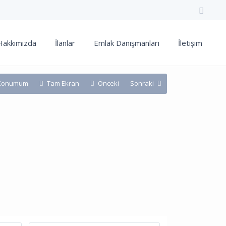
Hakkımızda
İlanlar
Emlak Danışmanları
İletişim
Konumum
Tam Ekran
Önceki
Sonraki