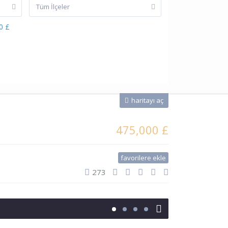
Tüm İlçeler
0 £
haritayı aç
475,000 £
favorilere ekle
273