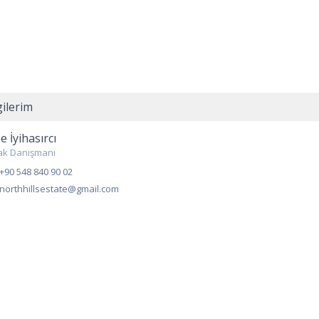
gilerim
e İyihasırcı
ak Danışmanı
+90 548 840 90 02
northhillsestate@gmail.com