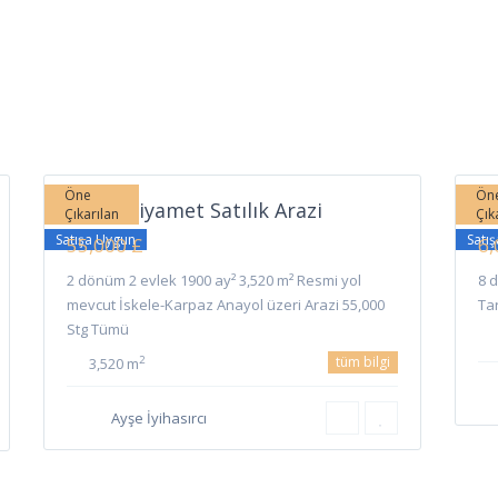
Ziyamet
,
6
İskele
6
İs
Öne
Ön
İskele Ziyamet Satılık Arazi
İs
Çıkarılan
Çık
Satışa Uygun
Satı
55,000 £
6,
2 dönüm 2 evlek 1900 ay² 3,520 m² Resmi yol
8 
mevcut İskele-Karpaz Anayol üzeri Arazi 55,000
Ta
Stg Tümü
tüm bilgi
2
3,520 m
Ayşe İyihasırcı