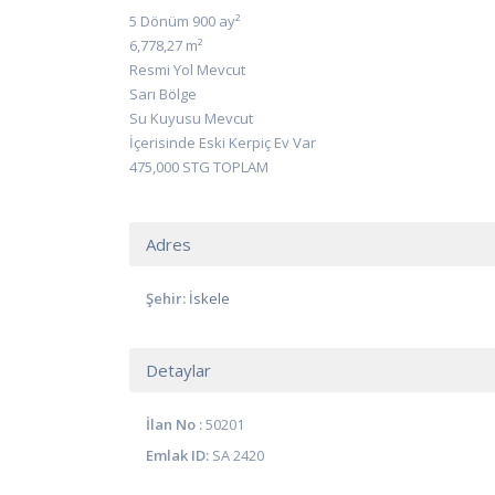
5 Dönüm 900 ay²
6,778,27 m²
Resmi Yol Mevcut
Sarı Bölge
Su Kuyusu Mevcut
İçerisinde Eski Kerpiç Ev Var
475,000 STG TOPLAM
Adres
Şehir:
İskele
Detaylar
İlan No :
50201
Emlak ID:
SA 2420