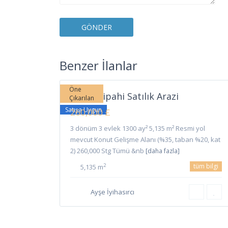
Sipahi
,
Benzer İlanlar
7
İskele
Öne
İskele Sipahi Satılık Arazi
Çıkarılan
Satışa Uygun
260,000 £
3 dönüm 3 evlek 1300 ay² 5,135 m² Resmi yol
mevcut Konut Gelişme Alanı (%35, taban %20, kat
2) 260,000 Stg Tümü &nb
[daha fazla]
tüm bilgi
2
5,135 m
Ayşe İyihasırcı