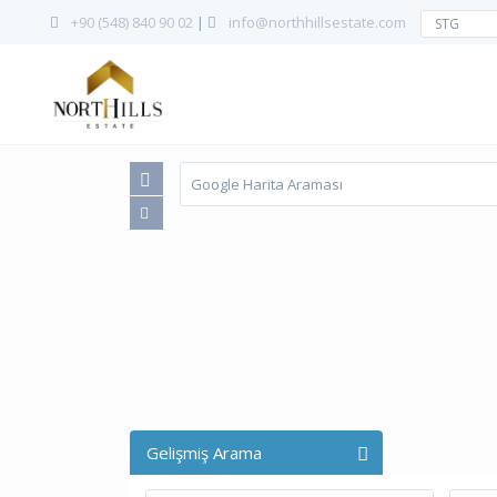
+90 (548) 840 90 02
|
info@northhillsestate.com
STG
Gelişmiş Arama