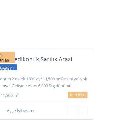
Yedikonuk
,
kele
e
kele Yedikonuk Satılık Arazi
arılan
şa Uygun
000 £
dönüm 2 evlek 1800 ay² 11,500 m² Resmi yol yok
rımsal Gelişme Alanı 6,000 Stg dönümü
tüm bilgi
2
11,500 m
Ayşe İyihasırcı