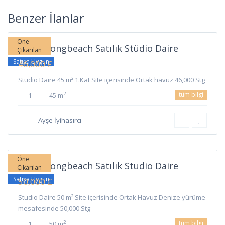
Long
Beach
,
Benzer İlanlar
İskele
Öne
İskele Longbeach Satılık Stüdio Daire
Çıkarılan
Satışa Uygun
46,000 £
Studio Daire 45 m² 1.Kat Site içerisinde Ortak havuz 46,000 Stg
tüm bilgi
2
1
45 m
Long
Ayşe İyihasırcı
Beach
,
İskele
Öne
İskele Longbeach Satılık Studio Daire
Çıkarılan
Satışa Uygun
50,000 £
Studio Daire 50 m² Site içerisinde Ortak Havuz Denize yürüme
mesafesinde 50,000 Stg
tüm bilgi
2
1
50 m