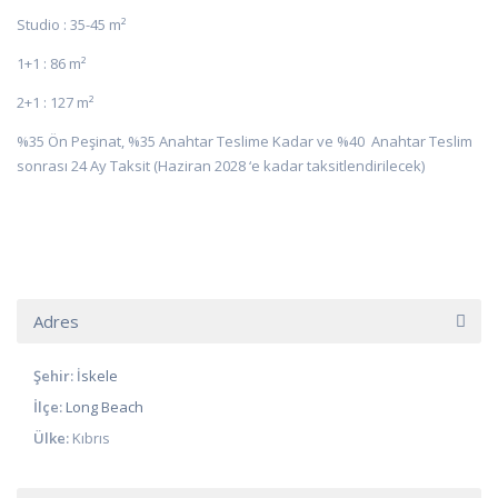
Studio : 35-45 m²
1+1 : 86 m²
2+1 : 127 m²
%35 Ön Peşinat, %35 Anahtar Teslime Kadar ve %40 Anahtar Teslim
sonrası 24 Ay Taksit (Haziran 2028 ‘e kadar taksitlendirilecek)
Adres
Şehir:
İskele
İlçe:
Long Beach
Ülke:
Kıbrıs