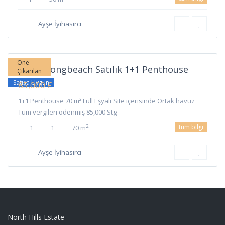
Long
Ayşe İyihasırcı
Beach
,
İskele
Öne
İskele Longbeach Satılık 1+1 Penthouse
Çıkarılan
Satışa Uygun
85,000 £
1+1 Penthouse 70 m² Full Eşyalı Site içerisinde Ortak havuz
Tüm vergileri ödenmiş 85,000 Stg
tüm bilgi
2
1
1
70 m
Ayşe İyihasırcı
North Hills Estate