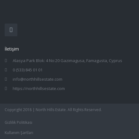
İletişim
Alasya Park Blok: 4 No:20 Gazimagusa, Famagusta, Cyprus
0 (533) 845 01 01
info@northhillsestate.com
https://northhillsestate.com
Copyright 2018 | North Hills Estate. All Rights Reserved.
Gizlilik Politikası
Kullanım Şartları