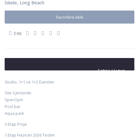
İskele
,
Long Beach
favorilere ekle
346
Satışa Uygun
Studio, 1+1 ve 1+2 Daireler
Site İçerisinde
Spa+Gym
Pool bar
Aqua park
3 Etap Proje
1.Etap Haziran 2026 Teslim