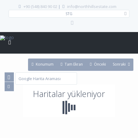
+90 (548) 840 90 02
|
info@northhillsestate.com
STG
Konumum
Tam Ekran
Önceki
Sonraki
Haritalar yükleniyor