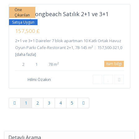
Öne
İskele Longbeach Satılık 2+1 ve 3+1
Çıkarılan
Daireler
Satışa Uygun
157,500 £
2+1 ve 3+1 Daireler 7 blok apartman 10 Katlı Ortak Havuz
Oyun Parkı Cafe-Restorant 2+1, 78-145 m² : 157,500-321,0
[daha fazla]
tüm bilgi
2
2
1
78 m
Hilmi Özakın
1
2
3
4
5
Detaylı Arama