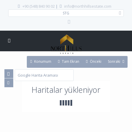
+90 (548) 840 90 02
|
info@northhillsestate.com
STG
Konumum
Tam Ekran
Önceki
Sonraki
Haritalar yükleniyor