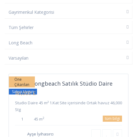
Gayrimenkul Kategorisi
Tüm Şehirler
Long Beach
Varsayılan
Long
Beach
,
5
İskele
Öne
İskele Longbeach Satılık Stüdio Daire
Çıkarılan
Satışa Uygun
46,000 £
Studio Daire 45 m² 1.Kat Site içerisinde Ortak havuz 46,000
Stg
tüm bilgi
2
1
45 m
Ayşe İyihasırcı