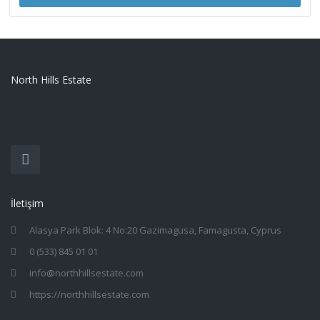
North Hills Estate
İletişim
Alasya Park Blok: 4 No:20 Gazimagusa, Famagusta, Cyprus
0 (533) 845 01 01
info@northhillsestate.com
https://northhillsestate.com