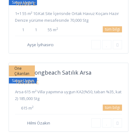
Satışa Uygun
70,000 £
1+1 55 m² 10.Kat Site İçerisnde Ortak Havuz Koçanı Hazır
Denize yürüme mesafesinde 70,000 Stg
tüm bilgi
2
1
1
55 m
Ayşe İyihasırcı
Long
Beach
,
İskele
Öne
İskele Longbeach Satılık Arsa
Çıkarılan
Satışa Uygun
185,000 £
Arsa 615 m² Villa yapımına uygun KA2(%50, taban %35, kat
2) 185,000 Stg
tüm bilgi
2
615 m
Hilmi Özakın
Long
Beach
,
9
İskele