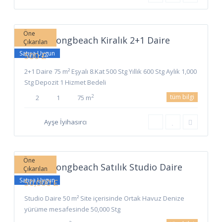
Long
Beach
,
İskele
Öne
İskele Longbeach Kiralık 2+1 Daire
Çıkarılan
Satışa Uygun
500 £
2+1 Daire 75 m² Eşyalı 8.Kat 500 Stg Yıllık 600 Stg Aylık 1,000
Stg Depozit 1 Hizmet Bedeli
tüm bilgi
2
2
1
75 m
Ayşe İyihasırcı
Long
Beach
,
İskele
Öne
İskele Longbeach Satılık Studio Daire
Çıkarılan
Satışa Uygun
50,000 £
Studio Daire 50 m² Site içerisinde Ortak Havuz Denize
yürüme mesafesinde 50,000 Stg