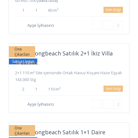
ücreti(7.500
[daha fazla]
tüm bilgi
2
1
1
60 m
Ayşe İyihasırcı
Long
Beach
,
4
İskele
Öne
İskele Longbeach Satılık 2+1 İkiz Villa
Çıkarılan
Satışa Uygun
143,000 £
2+1 110 m² Site içerisinde Ortak Havuz Koçanı Hazır Eşyalı
143,000 Stg
tüm bilgi
2
2
1
110 m
Ayşe İyihasırcı
Long
Beach
,
İskele
Öne
İskele Longbeach Satılık 1+1 Daire
Çıkarılan