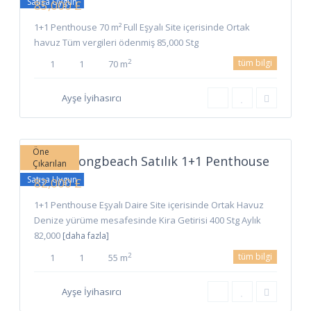
Satışa Uygun
85,000 £
1+1 Penthouse 70 m² Full Eşyalı Site içerisinde Ortak
havuz Tüm vergileri ödenmiş 85,000 Stg
tüm bilgi
2
1
1
70 m
Ayşe İyihasırcı
Long
Beach
,
0
İskele
Öne
İskele Longbeach Satılık 1+1 Penthouse
Çıkarılan
Satışa Uygun
82,000 £
1+1 Penthouse Eşyalı Daire Site içerisinde Ortak Havuz
Denize yürüme mesafesinde Kira Getirisi 400 Stg Aylık
82,000
[daha fazla]
tüm bilgi
2
1
1
55 m
Ayşe İyihasırcı
Long