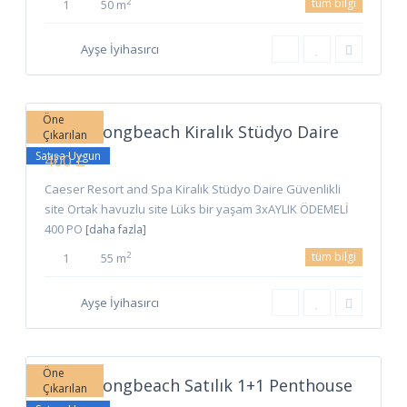
tüm bilgi
2
1
50 m
Ayşe İyihasırcı
Long
Beach
,
9
İskele
Öne
İskele Longbeach Kiralık Stüdyo Daire
Çıkarılan
Satışa Uygun
400 £
Caeser Resort and Spa Kiralık Stüdyo Daire Güvenlikli
site Ortak havuzlu site Lüks bir yaşam 3xAYLIK ÖDEMELİ
400 PO
[daha fazla]
tüm bilgi
2
1
55 m
Ayşe İyihasırcı
Long
Beach
,
4
İskele
Öne
İskele Longbeach Satılık 1+1 Penthouse
Çıkarılan