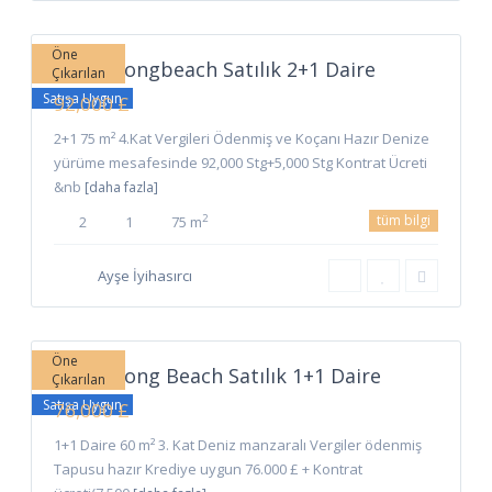
Beach
,
İskele
Öne
İskele Longbeach Satılık 2+1 Daire
Çıkarılan
Satışa Uygun
92,000 £
2+1 75 m² 4.Kat Vergileri Ödenmiş ve Koçanı Hazır Denize
yürüme mesafesinde 92,000 Stg+5,000 Stg Kontrat Ücreti
&nb
[daha fazla]
tüm bilgi
2
2
1
75 m
Ayşe İyihasırcı
Long
Beach
,
İskele
Öne
İskele Long Beach Satılık 1+1 Daire
Çıkarılan
Satışa Uygun
76,000 £
1+1 Daire 60 m² 3. Kat Deniz manzaralı Vergiler ödenmiş
Tapusu hazır Krediye uygun 76.000 £ + Kontrat