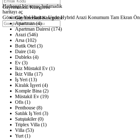
Haritalar yükleniyor
Herhangi bir sonuç bulamadık
Gayrimenkul Kategorisi
haritayı aç
Görüntüle
Yol Haritası
Uydu
Hybrid
Arazi
Konumum
Tam Ekran
Ön
Gayrimenkul Kategorisi
Apartman (4)
Apartman Dairesi (174)
Arazi (546)
Arsa (102)
Butik Otel (3)
Daire (14)
Dubleks (4)
Ev (3)
İkiz Müstakil Ev (1)
İkiz Villa (17)
İş Yeri (13)
Kiralık İşyeri (4)
Komple Bina (2)
Müstakil Ev (19)
Ofis (1)
Penthouse (8)
Satılık Iş Yeri (3)
Satıştakiler (0)
Triplex Villa (1)
Villa (53)
Yurt (1)