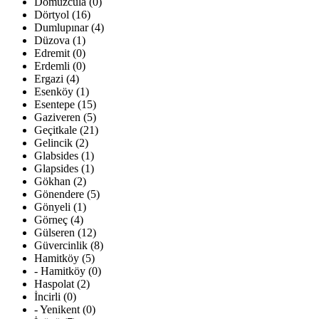
Domuzcula (0)
Dörtyol (16)
Dumlupınar (4)
Düzova (1)
Edremit (0)
Erdemli (0)
Ergazi (4)
Esenköy (1)
Esentepe (15)
Gaziveren (5)
Geçitkale (21)
Gelincik (2)
Glabsides (1)
Glapsides (1)
Gökhan (2)
Gönendere (5)
Gönyeli (1)
Görneç (4)
Gülseren (12)
Güvercinlik (8)
Hamitköy (5)
- Hamitköy (0)
Haspolat (2)
İncirli (0)
- Yenikent (0)