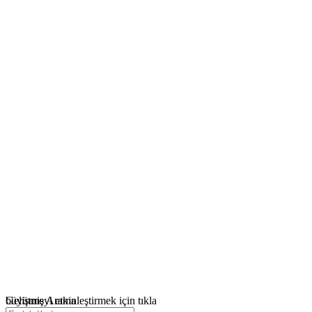
büyütmeyi etkinleştirmek için tıkla
Gelişmiş Arama