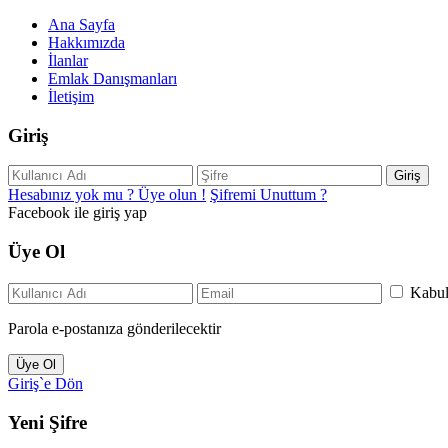
Ana Sayfa
Hakkımızda
İlanlar
Emlak Danışmanları
İletişim
Giriş
Giriş
Hesabınız yok mu ? Üye olun !
Şifremi Unuttum ?
Facebook ile giriş yap
Üye Ol
Kabu
Parola e-postanıza gönderilecektir
Üye Ol
Giriş`e Dön
Yeni Şifre