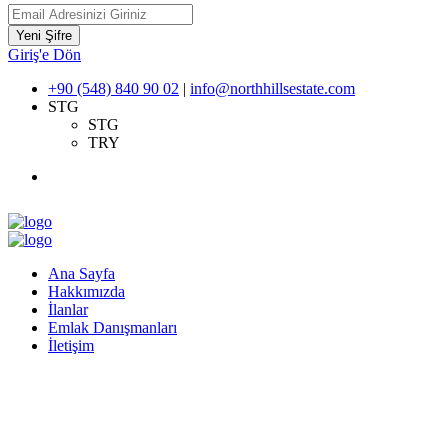
Yeni Şifre
Giriş'e Dön
+90 (548) 840 90 02
|
info@northhillsestate.com
STG
STG
TRY
Ana Sayfa
Hakkımızda
İlanlar
Emlak Danışmanları
İletişim