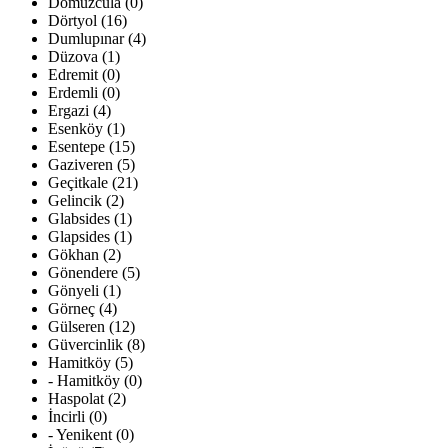
Domuzcula (0)
Dörtyol (16)
Dumlupınar (4)
Düzova (1)
Edremit (0)
Erdemli (0)
Ergazi (4)
Esenköy (1)
Esentepe (15)
Gaziveren (5)
Geçitkale (21)
Gelincik (2)
Glabsides (1)
Glapsides (1)
Gökhan (2)
Gönendere (5)
Gönyeli (1)
Görneç (4)
Gülseren (12)
Güvercinlik (8)
Hamitköy (5)
- Hamitköy (0)
Haspolat (2)
İncirli (0)
- Yenikent (0)