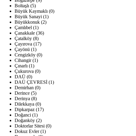
Boğaztepe (9)
Boltaşlı (5)
Büyük Kaymaklı (0)
Büyük Sanayi (1)
Büyükkonuk (2)
Çamlıbel (1)
Çanakkale (36)
Çatalköy (8)
Çayırova (17)
Çayönü (1)
Cengizköy (0)
Cihangir (1)
Çınarlı (1)
Çukurova (0)
DAÜ (0)
DAÜ ÇEVRESİ (1)
Demirhan (0)
Derince (5)
Derinya (8)
Dilekkaya (0)
Dipkarpaz (17)
Doğanci (1)
Doğanköy (2)
Doktorlar Sitesi (0)
Dokuz Evler (1)