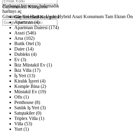
Haritalar yükleniyor
Herhangi bir sonuç bulamadık
Gayrimenkul Kategorisi
haritayı aç
Görüntüle
Yol Haritası
Uydu
Hybrid
Arazi
Konumum
Tam Ekran
Ön
Gayrimenkul Kategorisi
Apartman (4)
Apartman Dairesi (174)
Arazi (546)
Arsa (102)
Butik Otel (3)
Daire (14)
Dubleks (4)
Ev (3)
İkiz Müstakil Ev (1)
İkiz Villa (17)
İş Yeri (13)
Kiralık İşyeri (4)
Komple Bina (2)
Müstakil Ev (19)
Ofis (1)
Penthouse (8)
Satılık Iş Yeri (3)
Satıştakiler (0)
Triplex Villa (1)
Villa (53)
Yurt (1)