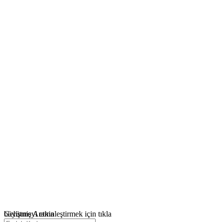
büyütmeyi etkinleştirmek için tıkla
Gelişmiş Arama