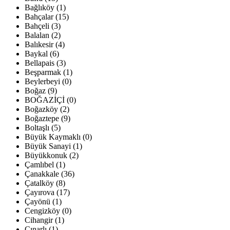
Bağlıköy (1)
Bahçalar (15)
Bahçeli (3)
Balalan (2)
Balıkesir (4)
Baykal (6)
Bellapais (3)
Beşparmak (1)
Beylerbeyi (0)
Boğaz (9)
BOĞAZİÇİ (0)
Boğazköy (2)
Boğaztepe (9)
Boltaşlı (5)
Büyük Kaymaklı (0)
Büyük Sanayi (1)
Büyükkonuk (2)
Çamlıbel (1)
Çanakkale (36)
Çatalköy (8)
Çayırova (17)
Çayönü (1)
Cengizköy (0)
Cihangir (1)
Çınarlı (1)