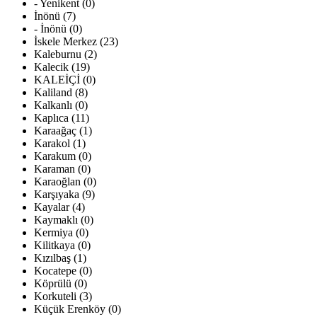
- Yenikent (0)
İnönü (7)
- İnönü (0)
İskele Merkez (23)
Kaleburnu (2)
Kalecik (19)
KALEİÇİ (0)
Kaliland (8)
Kalkanlı (0)
Kaplıca (11)
Karaağaç (1)
Karakol (1)
Karakum (0)
Karaman (0)
Karaoğlan (0)
Karşıyaka (9)
Kayalar (4)
Kaymaklı (0)
Kermiya (0)
Kilitkaya (0)
Kızılbaş (1)
Kocatepe (0)
Köprülü (0)
Korkuteli (3)
Küçük Erenköy (0)