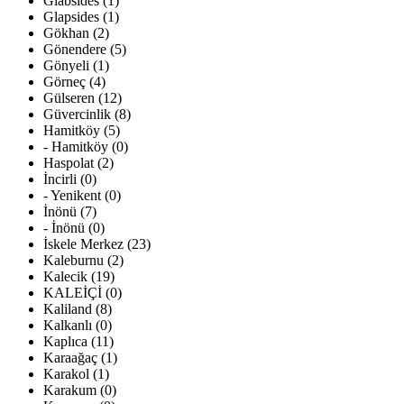
Glabsides (1)
Glapsides (1)
Gökhan (2)
Gönendere (5)
Gönyeli (1)
Görneç (4)
Gülseren (12)
Güvercinlik (8)
Hamitköy (5)
- Hamitköy (0)
Haspolat (2)
İncirli (0)
- Yenikent (0)
İnönü (7)
- İnönü (0)
İskele Merkez (23)
Kaleburnu (2)
Kalecik (19)
KALEİÇİ (0)
Kaliland (8)
Kalkanlı (0)
Kaplıca (11)
Karaağaç (1)
Karakol (1)
Karakum (0)