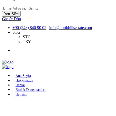
Yeni Şifre
Giriş'e Dön
+90 (548) 840 90 02
|
info@northhillsestate.com
STG
STG
TRY
Ana Sayfa
Hakkımızda
İlanlar
Emlak Danışmanları
İletişim