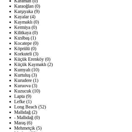
Karaman (0)
Karaoğlan (0)
Karşıyaka (9)
Kayalar (4)
Kaymaklı (0)
Kermiya (0)
Kilitkaya (0)
Kızılbaş (1)
Kocatepe (0)
Köprülü (0)
Korkuteli (3)
Küçük Erenköy (0)
Küçük Kaymaklı (2)
Kumyalı (10)
Kurtuluş (3)
Kurudere (1)
Kuruova (3)
Kuzucuk (10)
Lapta (9)
Lefke (1)
Long Beach (52)
Mallıdağ (2)
- Mallıdağ (0)
Maraş (6)
Mehmetçik (5)