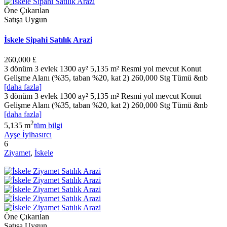
Öne Çıkarılan
Satışa Uygun
İskele Sipahi Satılık Arazi
260,000 £
3 dönüm 3 evlek 1300 ay² 5,135 m² Resmi yol mevcut Konut
Gelişme Alanı (%35, taban %20, kat 2) 260,000 Stg Tümü &nb
[daha fazla]
3 dönüm 3 evlek 1300 ay² 5,135 m² Resmi yol mevcut Konut
Gelişme Alanı (%35, taban %20, kat 2) 260,000 Stg Tümü &nb
[daha fazla]
2
5,135 m
tüm bilgi
Ayşe İyihasırcı
6
Ziyamet
,
İskele
Öne Çıkarılan
Satışa Uygun