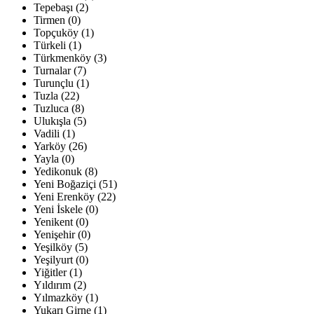
Tepebaşı (2)
Tirmen (0)
Topçuköy (1)
Türkeli (1)
Türkmenköy (3)
Turnalar (7)
Turunçlu (1)
Tuzla (22)
Tuzluca (8)
Ulukışla (5)
Vadili (1)
Yarköy (26)
Yayla (0)
Yedikonuk (8)
Yeni Boğaziçi (51)
Yeni Erenköy (22)
Yeni İskele (0)
Yenikent (0)
Yenişehir (0)
Yeşilköy (5)
Yeşilyurt (0)
Yiğitler (1)
Yıldırım (2)
Yılmazköy (1)
Yukarı Girne (1)