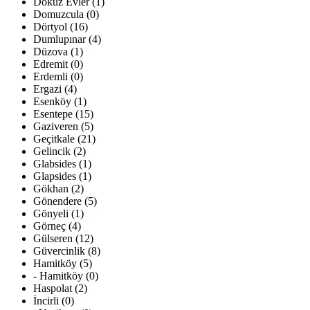
Dokuz Evler (1)
Domuzcula (0)
Dörtyol (16)
Dumlupınar (4)
Düzova (1)
Edremit (0)
Erdemli (0)
Ergazi (4)
Esenköy (1)
Esentepe (15)
Gaziveren (5)
Geçitkale (21)
Gelincik (2)
Glabsides (1)
Glapsides (1)
Gökhan (2)
Gönendere (5)
Gönyeli (1)
Görneç (4)
Gülseren (12)
Güvercinlik (8)
Hamitköy (5)
- Hamitköy (0)
Haspolat (2)
İncirli (0)