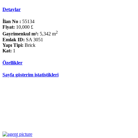
Detaylar
İlan No :
55134
Fiyat:
10,000 £
2
Gayrimenkul m²:
5,342 m
Emlak ID:
SA 3051
Yapı Tipi:
Brick
Kat:
1
Özellikler
Sayfa gösterim istatistikleri