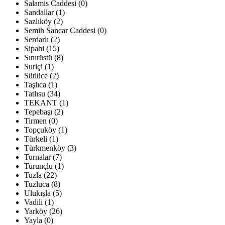
Salamis Caddesi (0)
Sandallar (1)
Sazlıköy (2)
Semih Sancar Caddesi (0)
Serdarlı (2)
Sipahi (15)
Sınırüstü (8)
Suriçi (1)
Sütlüce (2)
Taşlıca (1)
Tatlısu (34)
TEKANT (1)
Tepebaşı (2)
Tirmen (0)
Topçuköy (1)
Türkeli (1)
Türkmenköy (3)
Turnalar (7)
Turunçlu (1)
Tuzla (22)
Tuzluca (8)
Ulukışla (5)
Vadili (1)
Yarköy (26)
Yayla (0)