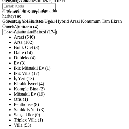
büyütmeyi etkinleştirmek için tıkla
Gelişmiş Arama
Haritalar yükleniyor
Herhangi bir sonuç bulamadık
Gayrimenkul Kategorisi
haritayı aç
Görüntüle
Yol Haritası
Uydu
Hybrid
Arazi
Konumum
Tam Ekran
Gayrimenkul Kategorisi
Önceki
Sonraki
Apartman (4)
Apartman Dairesi (174)
Arazi (546)
Arsa (102)
Butik Otel (3)
Daire (14)
Dubleks (4)
Ev (3)
İkiz Müstakil Ev (1)
İkiz Villa (17)
İş Yeri (13)
Kiralık İşyeri (4)
Komple Bina (2)
Müstakil Ev (19)
Ofis (1)
Penthouse (8)
Satılık Iş Yeri (3)
Satıştakiler (0)
Triplex Villa (1)
Villa (53)