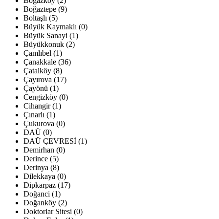
Boğazköy (2)
Boğaztepe (9)
Boltaşlı (5)
Büyük Kaymaklı (0)
Büyük Sanayi (1)
Büyükkonuk (2)
Çamlıbel (1)
Çanakkale (36)
Çatalköy (8)
Çayırova (17)
Çayönü (1)
Cengizköy (0)
Cihangir (1)
Çınarlı (1)
Çukurova (0)
DAÜ (0)
DAÜ ÇEVRESİ (1)
Demirhan (0)
Derince (5)
Derinya (8)
Dilekkaya (0)
Dipkarpaz (17)
Doğanci (1)
Doğanköy (2)
Doktorlar Sitesi (0)