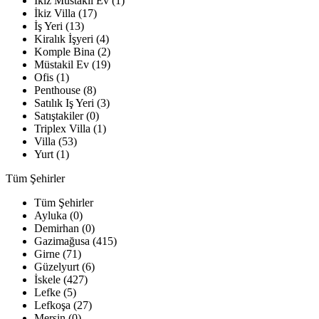
İkiz Müstakil Ev (1)
İkiz Villa (17)
İş Yeri (13)
Kiralık İşyeri (4)
Komple Bina (2)
Müstakil Ev (19)
Ofis (1)
Penthouse (8)
Satılık Iş Yeri (3)
Satıştakiler (0)
Triplex Villa (1)
Villa (53)
Yurt (1)
Tüm Şehirler
Tüm Şehirler
Ayluka (0)
Demirhan (0)
Gazimağusa (415)
Girne (71)
Güzelyurt (6)
İskele (427)
Lefke (5)
Lefkoşa (27)
Mersin (0)