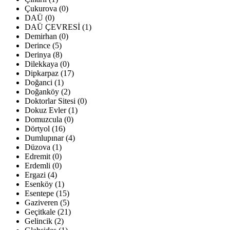
Çukurova (0)
DAÜ (0)
DAÜ ÇEVRESİ (1)
Demirhan (0)
Derince (5)
Derinya (8)
Dilekkaya (0)
Dipkarpaz (17)
Doğanci (1)
Doğanköy (2)
Doktorlar Sitesi (0)
Dokuz Evler (1)
Domuzcula (0)
Dörtyol (16)
Dumlupınar (4)
Düzova (1)
Edremit (0)
Erdemli (0)
Ergazi (4)
Esenköy (1)
Esentepe (15)
Gaziveren (5)
Geçitkale (21)
Gelincik (2)