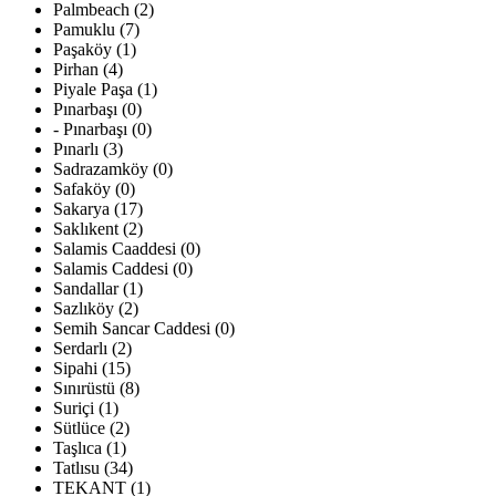
Palmbeach (2)
Pamuklu (7)
Paşaköy (1)
Pirhan (4)
Piyale Paşa (1)
Pınarbaşı (0)
- Pınarbaşı (0)
Pınarlı (3)
Sadrazamköy (0)
Safaköy (0)
Sakarya (17)
Saklıkent (2)
Salamis Caaddesi (0)
Salamis Caddesi (0)
Sandallar (1)
Sazlıköy (2)
Semih Sancar Caddesi (0)
Serdarlı (2)
Sipahi (15)
Sınırüstü (8)
Suriçi (1)
Sütlüce (2)
Taşlıca (1)
Tatlısu (34)
TEKANT (1)