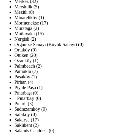
Merkez (32)
Mersinlik (5)
Mezitli (0)
Minareliköy (1)
Mormenekşe (17)
Muratağa (2)
Mutluyaka (15)
Nergisli (2)
Organize Sanayi (Büyük Sanayi) (0)
Ortaköy (0)
Ötüken (20)
Ozanköy (1)
Palmbeach (2)
Pamuklu (7)
Paşaköy (1)
Pirhan (4)
Piyale Paşa (1)
Pınarbaşı (0)
- Pınarbaşı (0)
Pınarlı (3)
Sadrazamköy (0)
Safaköy (0)
Sakarya (17)
Saklıkent (2)
Salamis Caaddesi (0)