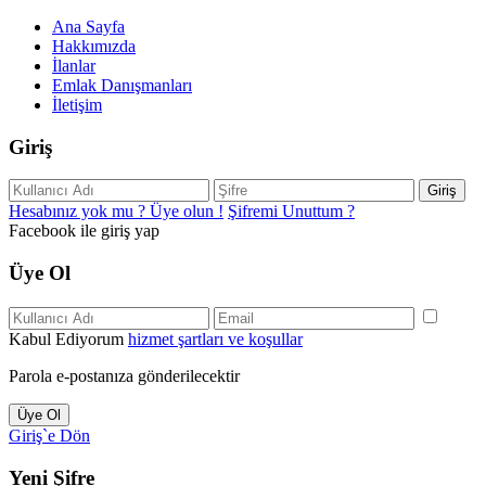
Ana Sayfa
Hakkımızda
İlanlar
Emlak Danışmanları
İletişim
Giriş
Giriş
Hesabınız yok mu ? Üye olun !
Şifremi Unuttum ?
Facebook ile giriş yap
Üye Ol
Kabul Ediyorum
hizmet şartları ve koşullar
Parola e-postanıza gönderilecektir
Üye Ol
Giriş`e Dön
Yeni Şifre