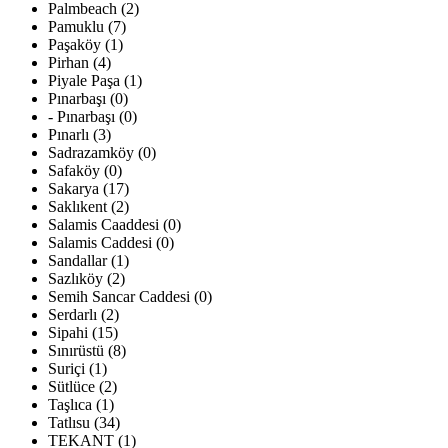
Palmbeach (2)
Pamuklu (7)
Paşaköy (1)
Pirhan (4)
Piyale Paşa (1)
Pınarbaşı (0)
- Pınarbaşı (0)
Pınarlı (3)
Sadrazamköy (0)
Safaköy (0)
Sakarya (17)
Saklıkent (2)
Salamis Caaddesi (0)
Salamis Caddesi (0)
Sandallar (1)
Sazlıköy (2)
Semih Sancar Caddesi (0)
Serdarlı (2)
Sipahi (15)
Sınırüstü (8)
Suriçi (1)
Sütlüce (2)
Taşlıca (1)
Tatlısu (34)
TEKANT (1)