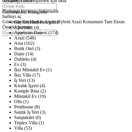
büyütmeyi etkinleştirmek için tıkla
Gelişmiş Arama
Haritalar yükleniyor
Herhangi bir sonuç bulamadık
Gayrimenkul Kategorisi
haritayı aç
Görüntüle
Yol Haritası
Uydu
Hybrid
Arazi
Konumum
Tam Ekran
Gayrimenkul Kategorisi
Önceki
Sonraki
Apartman (4)
Apartman Dairesi (174)
Arazi (546)
Arsa (102)
Butik Otel (3)
Daire (14)
Dubleks (4)
Ev (3)
İkiz Müstakil Ev (1)
İkiz Villa (17)
İş Yeri (13)
Kiralık İşyeri (4)
Komple Bina (2)
Müstakil Ev (19)
Ofis (1)
Penthouse (8)
Satılık Iş Yeri (3)
Satıştakiler (0)
Triplex Villa (1)
Villa (53)