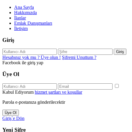
Ana Sayfa
Hakkımızda
İlanlar
Emlak Danışmanları
İletişim
Giriş
Giriş
Hesabınız yok mu ? Üye olun !
Şifremi Unuttum ?
Facebook ile giriş yap
Üye Ol
Kabul Ediyorum
hizmet şartları ve koşullar
Parola e-postanıza gönderilecektir
Üye Ol
Giriş`e Dön
Yeni Şifre