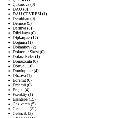
Çukurova (0)
DAÜ (0)
DAÜ ÇEVRESİ (1)
Demirhan (0)
Derince (5)
Derinya (8)
Dilekkaya (0)
Dipkarpaz (17)
Doğanci (1)
Doğanköy (2)
Doktorlar Sitesi (0)
Dokuz Evler (1)
Domuzcula (0)
Dörtyol (16)
Dumlupınar (4)
Düzova (1)
Edremit (0)
Erdemli (0)
Ergazi (4)
Esenköy (1)
Esentepe (15)
Gaziveren (5)
Geçitkale (21)
Gelincik (2)