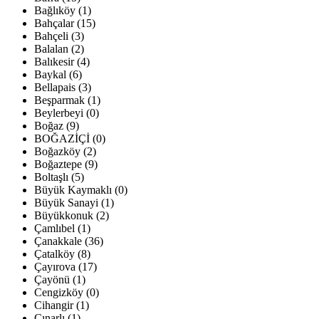
Bağlıköy (1)
Bahçalar (15)
Bahçeli (3)
Balalan (2)
Balıkesir (4)
Baykal (6)
Bellapais (3)
Beşparmak (1)
Beylerbeyi (0)
Boğaz (9)
BOĞAZİÇİ (0)
Boğazköy (2)
Boğaztepe (9)
Boltaşlı (5)
Büyük Kaymaklı (0)
Büyük Sanayi (1)
Büyükkonuk (2)
Çamlıbel (1)
Çanakkale (36)
Çatalköy (8)
Çayırova (17)
Çayönü (1)
Cengizköy (0)
Cihangir (1)
Çınarlı (1)