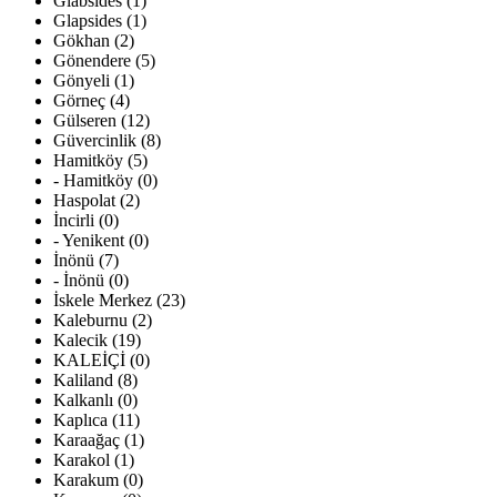
Glabsides (1)
Glapsides (1)
Gökhan (2)
Gönendere (5)
Gönyeli (1)
Görneç (4)
Gülseren (12)
Güvercinlik (8)
Hamitköy (5)
- Hamitköy (0)
Haspolat (2)
İncirli (0)
- Yenikent (0)
İnönü (7)
- İnönü (0)
İskele Merkez (23)
Kaleburnu (2)
Kalecik (19)
KALEİÇİ (0)
Kaliland (8)
Kalkanlı (0)
Kaplıca (11)
Karaağaç (1)
Karakol (1)
Karakum (0)