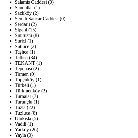
Salamis Caddesi (0)
Sandallar (1)
Sazlıköy (2)
Semih Sancar Caddesi (0)
Serdarlı (2)
Sipahi (15)
Sınırüstü (8)
Suriçi (1)
Sütlüce (2)
Taşlıca (1)
Tatlısu (34)
TEKANT (1)
Tepebaşı (2)
Tirmen (0)
Topçuköy (1)
Türkeli (1)
Türkmenköy (3)
Turnalar (7)
Turunçlu (1)
Tuzla (22)
Tuzluca (8)
Ulukışla (5)
Vadili (1)
Yarköy (26)
Yayla (0)