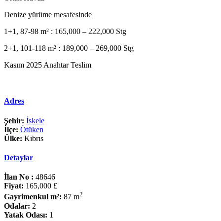
Denize yürüme mesafesinde
1+1, 87-98 m² : 165,000 – 222,000 Stg
2+1, 101-118 m² : 189,000 – 269,000 Stg
Kasım 2025 Anahtar Teslim
Adres
Şehir:
İskele
İlçe:
Ötüken
Ülke:
Kıbrıs
Detaylar
İlan No :
48646
Fiyat:
165,000 £
2
Gayrimenkul m²:
87 m
Odalar:
2
Yatak Odası:
1