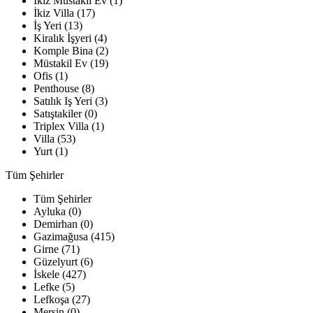
İkiz Müstakil Ev (1)
İkiz Villa (17)
İş Yeri (13)
Kiralık İşyeri (4)
Komple Bina (2)
Müstakil Ev (19)
Ofis (1)
Penthouse (8)
Satılık Iş Yeri (3)
Satıştakiler (0)
Triplex Villa (1)
Villa (53)
Yurt (1)
Tüm Şehirler
Tüm Şehirler
Ayluka (0)
Demirhan (0)
Gazimağusa (415)
Girne (71)
Güzelyurt (6)
İskele (427)
Lefke (5)
Lefkoşa (27)
Mersin (0)