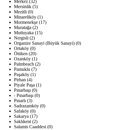
Merkez (32)
Mersinlik (5)
Mezitli (0)
Minareliköy (1)
Mormenekşe (17)
Muratağa (2)
Mutluyaka (15)
Nergisli (2)
Organize Sanayi (Büyük Sanayi) (0)
Ortaköy (0)
Ötüken (20)
Ozanköy (1)
Palmbeach (2)
Pamuklu (7)
Paşaköy (1)
Pirhan (4)
Piyale Paşa (1)
Pınarbaşı (0)
- Pınarbaşı (0)
Pınarlı (3)
Sadrazamköy (0)
Safaköy (0)
Sakarya (17)
Saklıkent (2)
Salamis Caaddesi (0)