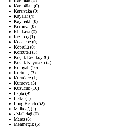
Karaman (0)
Karaoğlan (0)
Karşıyaka (9)
Kayalar (4)
Kaymaklı (0)
Kermiya (0)
Kilitkaya (0)
Kızılbaş (1)
Kocatepe (0)
Köprülü (0)
Korkuteli (3)
Küçük Erenköy (0)
Küçük Kaymaklı (2)
Kumyalı (10)
Kurtuluş (3)
Kurudere (1)
Kuruova (3)
Kuzucuk (10)
Lapta (9)
Lefke (1)
Long Beach (52)
Mallıdağ (2)
- Mallıdağ (0)
Maraş (6)
Mehmetçik (5)