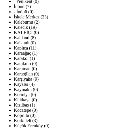
- Yenikent (0)
İnönü (7)
- İnönü (0)
İskele Merkez (23)
Kaleburnu (2)
Kalecik (19)
KALEİÇİ (0)
Kaliland (8)
Kalkanlı (0)
Kaplıca (11)
Karaağaç (1)
Karakol (1)
Karakum (0)
Karaman (0)
Karaoğlan (0)
Karşıyaka (9)
Kayalar (4)
Kaymaklı (0)
Kermiya (0)
Kilitkaya (0)
Kızılbaş (1)
Kocatepe (0)
Köprülü (0)
Korkuteli (3)
Küçük Erenköy (0)