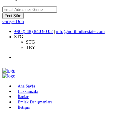
Yeni Şifre
Giriş'e Dön
+90 (548) 840 90 02
|
info@northhillsestate.com
STG
STG
TRY
Ana Sayfa
Hakkımızda
İlanlar
Emlak Danışmanları
İletişim