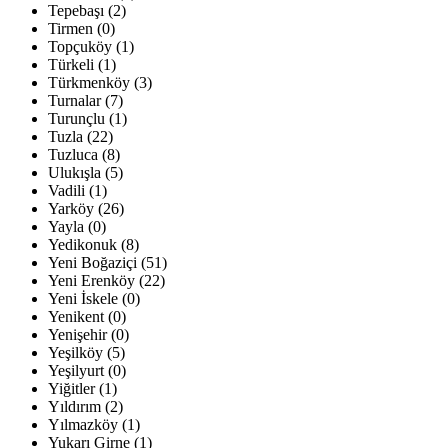
Tepebaşı (2)
Tirmen (0)
Topçuköy (1)
Türkeli (1)
Türkmenköy (3)
Turnalar (7)
Turunçlu (1)
Tuzla (22)
Tuzluca (8)
Ulukışla (5)
Vadili (1)
Yarköy (26)
Yayla (0)
Yedikonuk (8)
Yeni Boğaziçi (51)
Yeni Erenköy (22)
Yeni İskele (0)
Yenikent (0)
Yenişehir (0)
Yeşilköy (5)
Yeşilyurt (0)
Yiğitler (1)
Yıldırım (2)
Yılmazköy (1)
Yukarı Girne (1)