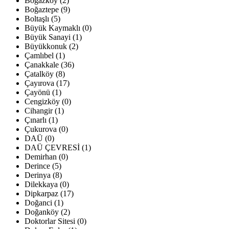
Boğazköy (2)
Boğaztepe (9)
Boltaşlı (5)
Büyük Kaymaklı (0)
Büyük Sanayi (1)
Büyükkonuk (2)
Çamlıbel (1)
Çanakkale (36)
Çatalköy (8)
Çayırova (17)
Çayönü (1)
Cengizköy (0)
Cihangir (1)
Çınarlı (1)
Çukurova (0)
DAÜ (0)
DAÜ ÇEVRESİ (1)
Demirhan (0)
Derince (5)
Derinya (8)
Dilekkaya (0)
Dipkarpaz (17)
Doğanci (1)
Doğanköy (2)
Doktorlar Sitesi (0)