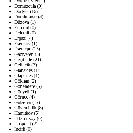
Dokuz Evler (1)
Domuzcula (0)
Dörtyol (16)
Dumlupınar (4)
Düzova (1)
Edremit (0)
Erdemli (0)
Ergazi (4)
Esenköy (1)
Esentepe (15)
Gaziveren (5)
Geçitkale (21)
Gelincik (2)
Glabsides (1)
Glapsides (1)
Gökhan (2)
Gönendere (5)
Gönyeli (1)
Görneç (4)
Gülseren (12)
Güvercinlik (8)
Hamitköy (5)
- Hamitköy (0)
Haspolat (2)
İncirli (0)