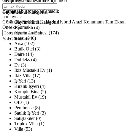
büyütmeyi etkinleştirmek için tıkla
Gelişmiş Arama
Haritalar yükleniyor
Herhangi bir sonuç bulamadık
Gayrimenkul Kategorisi
haritayı aç
Görüntüle
Yol Haritası
Uydu
Hybrid
Arazi
Konumum
Tam Ekran
Gayrimenkul Kategorisi
Önceki
Sonraki
Apartman (4)
Apartman Dairesi (174)
Arazi (546)
Yol Görünümü
Arsa (102)
Butik Otel (3)
Daire (14)
Dubleks (4)
Ev (3)
İkiz Müstakil Ev (1)
İkiz Villa (17)
İş Yeri (13)
Kiralık İşyeri (4)
Komple Bina (2)
Müstakil Ev (19)
Ofis (1)
Penthouse (8)
Satılık Iş Yeri (3)
Satıştakiler (0)
Triplex Villa (1)
Villa (53)