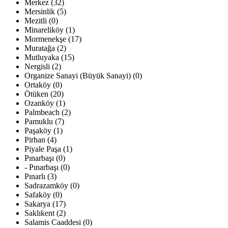
Merkez (32)
Mersinlik (5)
Mezitli (0)
Minareliköy (1)
Mormenekşe (17)
Muratağa (2)
Mutluyaka (15)
Nergisli (2)
Organize Sanayi (Büyük Sanayi) (0)
Ortaköy (0)
Ötüken (20)
Ozanköy (1)
Palmbeach (2)
Pamuklu (7)
Paşaköy (1)
Pirhan (4)
Piyale Paşa (1)
Pınarbaşı (0)
- Pınarbaşı (0)
Pınarlı (3)
Sadrazamköy (0)
Safaköy (0)
Sakarya (17)
Saklıkent (2)
Salamis Caaddesi (0)