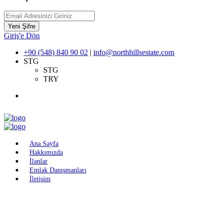
Yeni Şifre
Giriş'e Dön
+90 (548) 840 90 02
|
info@northhillsestate.com
STG
STG
TRY
Ana Sayfa
Hakkımızda
İlanlar
Emlak Danışmanları
İletişim