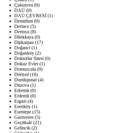
Çukurova (0)
DAÜ (0)
DAÜ ÇEVRESİ (1)
Demirhan (0)
Derince (5)
Derinya (8)
Dilekkaya (0)
Dipkarpaz (17)
Doğanci (1)
Doğanköy (2)
Doktorlar Sitesi (0)
Dokuz Evler (1)
Domuzcula (0)
Dörtyol (16)
Dumlupınar (4)
Düzova (1)
Edremit (0)
Erdemli (0)
Ergazi (4)
Esenköy (1)
Esentepe (15)
Gaziveren (5)
Geçitkale (21)
Gelincik (2)