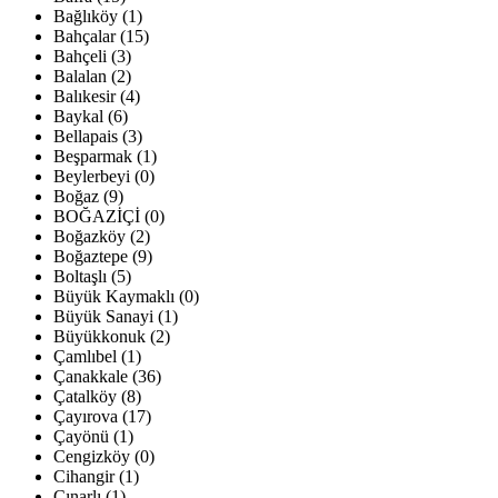
Bağlıköy (1)
Bahçalar (15)
Bahçeli (3)
Balalan (2)
Balıkesir (4)
Baykal (6)
Bellapais (3)
Beşparmak (1)
Beylerbeyi (0)
Boğaz (9)
BOĞAZİÇİ (0)
Boğazköy (2)
Boğaztepe (9)
Boltaşlı (5)
Büyük Kaymaklı (0)
Büyük Sanayi (1)
Büyükkonuk (2)
Çamlıbel (1)
Çanakkale (36)
Çatalköy (8)
Çayırova (17)
Çayönü (1)
Cengizköy (0)
Cihangir (1)
Çınarlı (1)