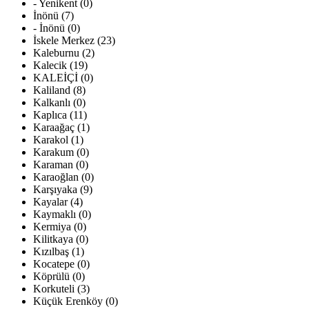
- Yenikent (0)
İnönü (7)
- İnönü (0)
İskele Merkez (23)
Kaleburnu (2)
Kalecik (19)
KALEİÇİ (0)
Kaliland (8)
Kalkanlı (0)
Kaplıca (11)
Karaağaç (1)
Karakol (1)
Karakum (0)
Karaman (0)
Karaoğlan (0)
Karşıyaka (9)
Kayalar (4)
Kaymaklı (0)
Kermiya (0)
Kilitkaya (0)
Kızılbaş (1)
Kocatepe (0)
Köprülü (0)
Korkuteli (3)
Küçük Erenköy (0)