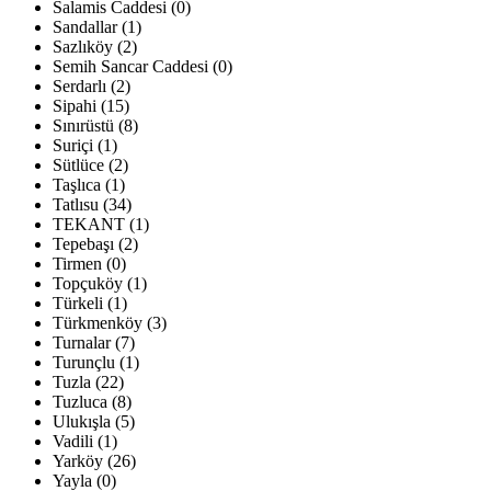
Salamis Caddesi (0)
Sandallar (1)
Sazlıköy (2)
Semih Sancar Caddesi (0)
Serdarlı (2)
Sipahi (15)
Sınırüstü (8)
Suriçi (1)
Sütlüce (2)
Taşlıca (1)
Tatlısu (34)
TEKANT (1)
Tepebaşı (2)
Tirmen (0)
Topçuköy (1)
Türkeli (1)
Türkmenköy (3)
Turnalar (7)
Turunçlu (1)
Tuzla (22)
Tuzluca (8)
Ulukışla (5)
Vadili (1)
Yarköy (26)
Yayla (0)