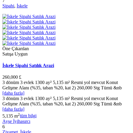
7
Sipahi
,
İskele
Öne Çıkarılan
Satışa Uygun
İskele Sipahi Satılık Arazi
260,000 £
3 dönüm 3 evlek 1300 ay² 5,135 m² Resmi yol mevcut Konut
Gelişme Alanı (%35, taban %20, kat 2) 260,000 Stg Tümü &nb
[daha fazla]
3 dönüm 3 evlek 1300 ay² 5,135 m² Resmi yol mevcut Konut
Gelişme Alanı (%35, taban %20, kat 2) 260,000 Stg Tümü &nb
[daha fazla]
2
5,135 m
tüm bilgi
Ayşe İyihasırcı
6
Ziyamet
,
İskele