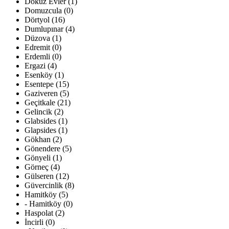
Dokuz Evler (1)
Domuzcula (0)
Dörtyol (16)
Dumlupınar (4)
Düzova (1)
Edremit (0)
Erdemli (0)
Ergazi (4)
Esenköy (1)
Esentepe (15)
Gaziveren (5)
Geçitkale (21)
Gelincik (2)
Glabsides (1)
Glapsides (1)
Gökhan (2)
Gönendere (5)
Gönyeli (1)
Görneç (4)
Gülseren (12)
Güvercinlik (8)
Hamitköy (5)
- Hamitköy (0)
Haspolat (2)
İncirli (0)