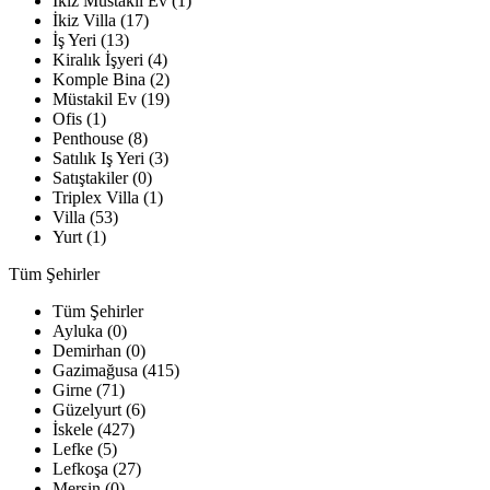
İkiz Müstakil Ev (1)
İkiz Villa (17)
İş Yeri (13)
Kiralık İşyeri (4)
Komple Bina (2)
Müstakil Ev (19)
Ofis (1)
Penthouse (8)
Satılık Iş Yeri (3)
Satıştakiler (0)
Triplex Villa (1)
Villa (53)
Yurt (1)
Tüm Şehirler
Tüm Şehirler
Ayluka (0)
Demirhan (0)
Gazimağusa (415)
Girne (71)
Güzelyurt (6)
İskele (427)
Lefke (5)
Lefkoşa (27)
Mersin (0)