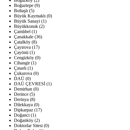
Boğazköy (2)
Boğaztepe (9)
Boltaşlı (5)
Büyük Kaymaklı (0)
Büyük Sanayi (1)
Büyükkonuk (2)
Çamlıbel (1)
Çanakkale (36)
Çatalköy (8)
Çayırova (17)
Çayönü (1)
Cengizköy (0)
Cihangir (1)
Çınarlı (1)
Çukurova (0)
DAÜ (0)
DAÜ ÇEVRESİ (1)
Demirhan (0)
Derince (5)
Derinya (8)
Dilekkaya (0)
Dipkarpaz (17)
Doğanci (1)
Doğanköy (2)
Doktorlar Sitesi (0)