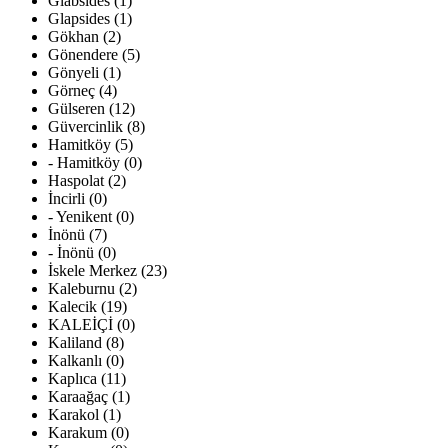
Glabsides (1)
Glapsides (1)
Gökhan (2)
Gönendere (5)
Gönyeli (1)
Görneç (4)
Gülseren (12)
Güvercinlik (8)
Hamitköy (5)
- Hamitköy (0)
Haspolat (2)
İncirli (0)
- Yenikent (0)
İnönü (7)
- İnönü (0)
İskele Merkez (23)
Kaleburnu (2)
Kalecik (19)
KALEİÇİ (0)
Kaliland (8)
Kalkanlı (0)
Kaplıca (11)
Karaağaç (1)
Karakol (1)
Karakum (0)