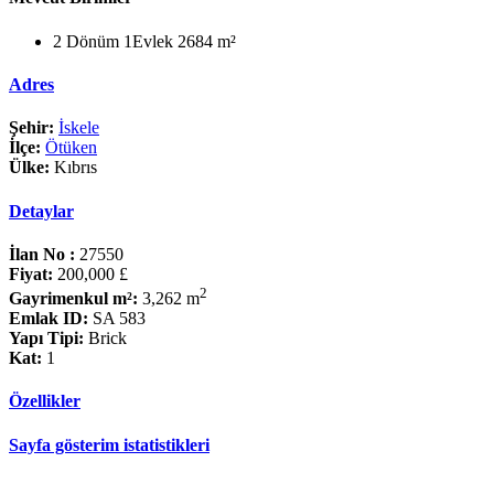
2 Dönüm 1Evlek 2684 m²
Adres
Şehir:
İskele
İlçe:
Ötüken
Ülke:
Kıbrıs
Detaylar
İlan No :
27550
Fiyat:
200,000 £
2
Gayrimenkul m²:
3,262 m
Emlak ID:
SA 583
Yapı Tipi:
Brick
Kat:
1
Özellikler
Sayfa gösterim istatistikleri