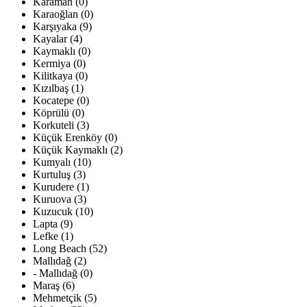
Karaman (0)
Karaoğlan (0)
Karşıyaka (9)
Kayalar (4)
Kaymaklı (0)
Kermiya (0)
Kilitkaya (0)
Kızılbaş (1)
Kocatepe (0)
Köprülü (0)
Korkuteli (3)
Küçük Erenköy (0)
Küçük Kaymaklı (2)
Kumyalı (10)
Kurtuluş (3)
Kurudere (1)
Kuruova (3)
Kuzucuk (10)
Lapta (9)
Lefke (1)
Long Beach (52)
Mallıdağ (2)
- Mallıdağ (0)
Maraş (6)
Mehmetçik (5)