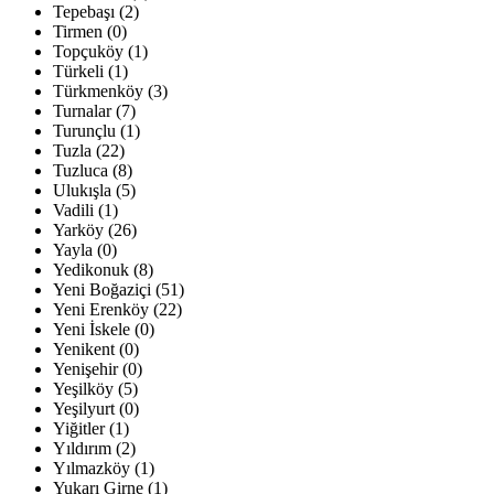
Tepebaşı (2)
Tirmen (0)
Topçuköy (1)
Türkeli (1)
Türkmenköy (3)
Turnalar (7)
Turunçlu (1)
Tuzla (22)
Tuzluca (8)
Ulukışla (5)
Vadili (1)
Yarköy (26)
Yayla (0)
Yedikonuk (8)
Yeni Boğaziçi (51)
Yeni Erenköy (22)
Yeni İskele (0)
Yenikent (0)
Yenişehir (0)
Yeşilköy (5)
Yeşilyurt (0)
Yiğitler (1)
Yıldırım (2)
Yılmazköy (1)
Yukarı Girne (1)