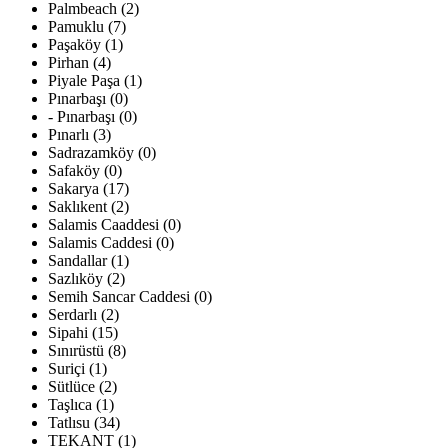
Palmbeach (2)
Pamuklu (7)
Paşaköy (1)
Pirhan (4)
Piyale Paşa (1)
Pınarbaşı (0)
- Pınarbaşı (0)
Pınarlı (3)
Sadrazamköy (0)
Safaköy (0)
Sakarya (17)
Saklıkent (2)
Salamis Caaddesi (0)
Salamis Caddesi (0)
Sandallar (1)
Sazlıköy (2)
Semih Sancar Caddesi (0)
Serdarlı (2)
Sipahi (15)
Sınırüstü (8)
Suriçi (1)
Sütlüce (2)
Taşlıca (1)
Tatlısu (34)
TEKANT (1)