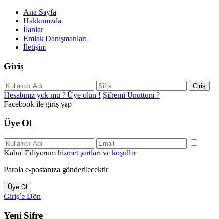
Ana Sayfa
Hakkımızda
İlanlar
Emlak Danışmanları
İletişim
Giriş
Giriş
Hesabınız yok mu ? Üye olun !
Şifremi Unuttum ?
Facebook ile giriş yap
Üye Ol
Kabul Ediyorum
hizmet şartları ve koşullar
Parola e-postanıza gönderilecektir
Üye Ol
Giriş`e Dön
Yeni Şifre