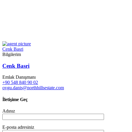
Cenk Basri
Bilgilerim
Cenk Basri
Emlak Danışmanı
+90 548 840 90 02
ovgu.danis@northhillsestate.com
İletişime Geç
Adınız
E-posta adresiniz