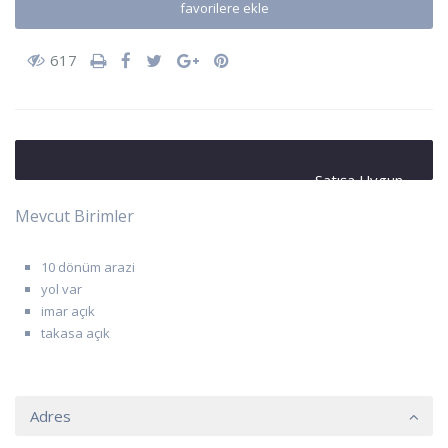
favorilere ekle
617
Satışa Uygun
Mevcut Birimler
10 dönüm arazi
yol var
imar açık
takasa açık
Adres