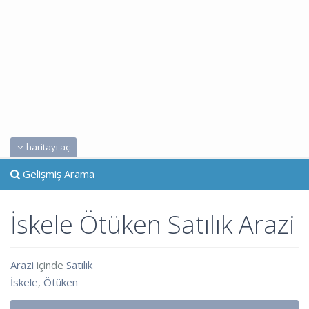
haritayı aç
Gelişmiş Arama
İskele Ötüken Satılık Arazi
Arazi
içinde
Satılık
İskele
,
Ötüken