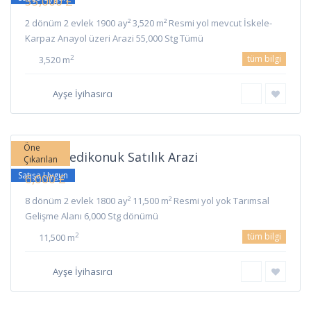
55,000 £
2 dönüm 2 evlek 1900 ay² 3,520 m² Resmi yol mevcut İskele-
Karpaz Anayol üzeri Arazi 55,000 Stg Tümü
tüm bilgi
2
3,520 m
Ayşe İyihasırcı
Yedikonuk
,
İskele
Öne
İskele Yedikonuk Satılık Arazi
Çıkarılan
Satışa Uygun
6,000 £
8 dönüm 2 evlek 1800 ay² 11,500 m² Resmi yol yok Tarımsal
Gelişme Alanı 6,000 Stg dönümü
tüm bilgi
2
11,500 m
Ayşe İyihasırcı