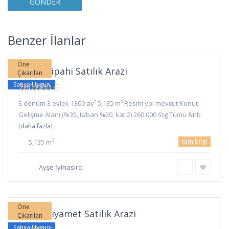
Sipahi
,
Benzer İlanlar
İskele
Öne
İskele Sipahi Satılık Arazi
Çıkarılan
Satışa Uygun
260,000 £
3 dönüm 3 evlek 1300 ay² 5,135 m² Resmi yol mevcut Konut
Gelişme Alanı (%35, taban %20, kat 2) 260,000 Stg Tümü &nb
[daha fazla]
tüm bilgi
2
5,135 m
Ayşe İyihasırcı
Ziyamet
,
İskele
Öne
İskele Ziyamet Satılık Arazi
Çıkarılan
Satışa Uygun