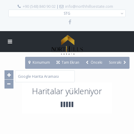
+90 (548) 840 90 02
|
info@northhillsestate.com
STG
Konumum
Tam Ekran
Önceki
Sonraki
Haritalar yükleniyor