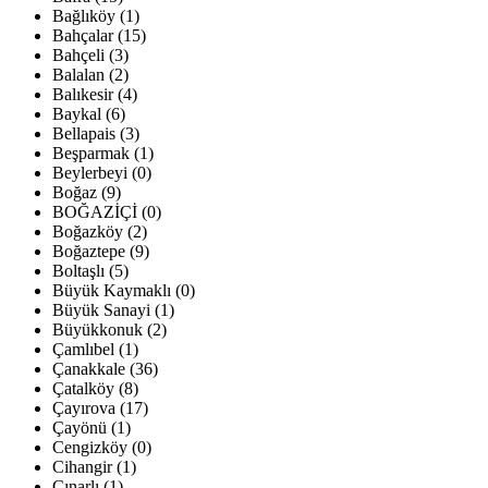
Bağlıköy (1)
Bahçalar (15)
Bahçeli (3)
Balalan (2)
Balıkesir (4)
Baykal (6)
Bellapais (3)
Beşparmak (1)
Beylerbeyi (0)
Boğaz (9)
BOĞAZİÇİ (0)
Boğazköy (2)
Boğaztepe (9)
Boltaşlı (5)
Büyük Kaymaklı (0)
Büyük Sanayi (1)
Büyükkonuk (2)
Çamlıbel (1)
Çanakkale (36)
Çatalköy (8)
Çayırova (17)
Çayönü (1)
Cengizköy (0)
Cihangir (1)
Çınarlı (1)