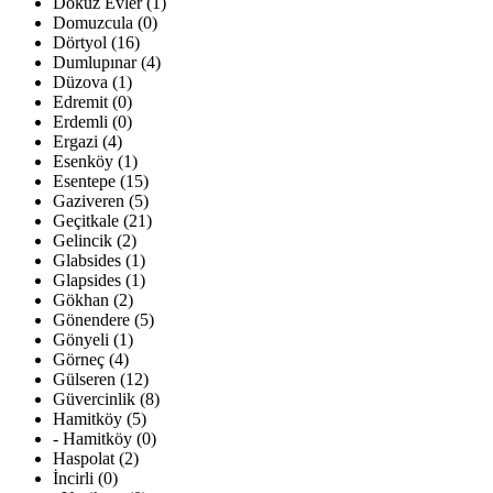
Dokuz Evler (1)
Domuzcula (0)
Dörtyol (16)
Dumlupınar (4)
Düzova (1)
Edremit (0)
Erdemli (0)
Ergazi (4)
Esenköy (1)
Esentepe (15)
Gaziveren (5)
Geçitkale (21)
Gelincik (2)
Glabsides (1)
Glapsides (1)
Gökhan (2)
Gönendere (5)
Gönyeli (1)
Görneç (4)
Gülseren (12)
Güvercinlik (8)
Hamitköy (5)
- Hamitköy (0)
Haspolat (2)
İncirli (0)