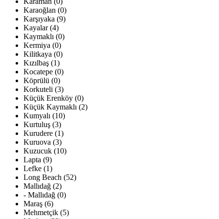
Karaman (0)
Karaoğlan (0)
Karşıyaka (9)
Kayalar (4)
Kaymaklı (0)
Kermiya (0)
Kilitkaya (0)
Kızılbaş (1)
Kocatepe (0)
Köprülü (0)
Korkuteli (3)
Küçük Erenköy (0)
Küçük Kaymaklı (2)
Kumyalı (10)
Kurtuluş (3)
Kurudere (1)
Kuruova (3)
Kuzucuk (10)
Lapta (9)
Lefke (1)
Long Beach (52)
Mallıdağ (2)
- Mallıdağ (0)
Maraş (6)
Mehmetçik (5)