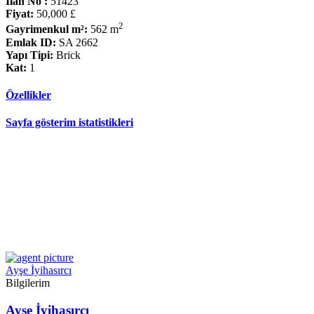
İlan No :
51423
Fiyat:
50,000 £
2
Gayrimenkul m²:
562 m
Emlak ID:
SA 2662
Yapı Tipi:
Brick
Kat:
1
Özellikler
Sayfa gösterim istatistikleri
Ayşe İyihasırcı
Bilgilerim
Ayşe İyihasırcı