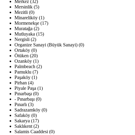
Merkez (32)
Mersinlik (5)
Mezitli (0)
Minareliköy (1)
Mormenekşe (17)
Muratağa (2)
Mutluyaka (15)
Nergisli (2)
Organize Sanayi (Büyük Sanayi) (0)
Ortaköy (0)
Ötüken (20)
Ozanköy (1)
Palmbeach (2)
Pamuklu (7)
Paşaköy (1)
Pirhan (4)
Piyale Paşa (1)
Pınarbaşı (0)
- Pınarbaşı (0)
Pınarlı (3)
Sadrazamköy (0)
Safaköy (0)
Sakarya (17)
Saklıkent (2)
Salamis Caaddesi (0)