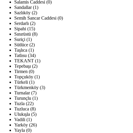
Salamis Caddesi (0)
Sandallar (1)
Sazlıköy (2)
Semih Sancar Caddesi (0)
Serdarlı (2)
Sipahi (15)
Sınırüstü (8)
Suriçi (1)
Sütlüce (2)
Taşlıca (1)
Tatlısu (34)
TEKANT (1)
Tepebaşı (2)
Tirmen (0)
Topçuköy (1)
Türkeli (1)
Türkmenköy (3)
Turnalar (7)
Turunçlu (1)
Tuzla (22)
Tuzluca (8)
Ulukışla (5)
Vadili (1)
Yarköy (26)
Yayla (0)