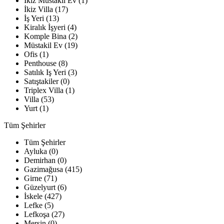
İkiz Müstakil Ev (1)
İkiz Villa (17)
İş Yeri (13)
Kiralık İşyeri (4)
Komple Bina (2)
Müstakil Ev (19)
Ofis (1)
Penthouse (8)
Satılık Iş Yeri (3)
Satıştakiler (0)
Triplex Villa (1)
Villa (53)
Yurt (1)
Tüm Şehirler
Tüm Şehirler
Ayluka (0)
Demirhan (0)
Gazimağusa (415)
Girne (71)
Güzelyurt (6)
İskele (427)
Lefke (5)
Lefkoşa (27)
Mersin (0)