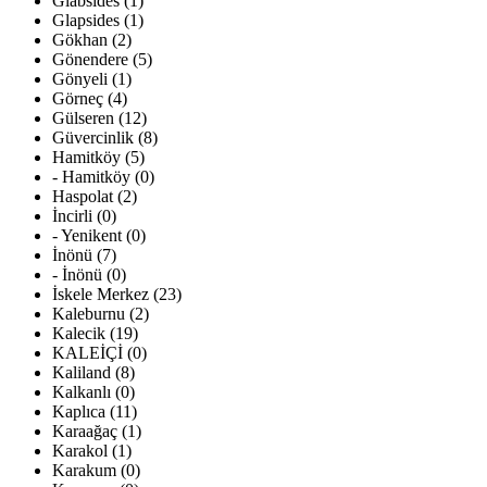
Glabsides (1)
Glapsides (1)
Gökhan (2)
Gönendere (5)
Gönyeli (1)
Görneç (4)
Gülseren (12)
Güvercinlik (8)
Hamitköy (5)
- Hamitköy (0)
Haspolat (2)
İncirli (0)
- Yenikent (0)
İnönü (7)
- İnönü (0)
İskele Merkez (23)
Kaleburnu (2)
Kalecik (19)
KALEİÇİ (0)
Kaliland (8)
Kalkanlı (0)
Kaplıca (11)
Karaağaç (1)
Karakol (1)
Karakum (0)