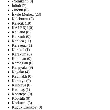
- Yenikent (0)
İnönü (7)
- İnönü (0)
İskele Merkez (23)
Kaleburnu (2)
Kalecik (19)
KALEİÇİ (0)
Kaliland (8)
Kalkanlı (0)
Kaplıca (11)
Karaağaç (1)
Karakol (1)
Karakum (0)
Karaman (0)
Karaoğlan (0)
Karşıyaka (9)
Kayalar (4)
Kaymaklı (0)
Kermiya (0)
Kilitkaya (0)
Kızılbaş (1)
Kocatepe (0)
Köprülü (0)
Korkuteli (3)
Küçük Erenköy (0)