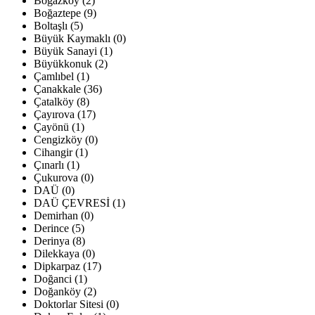
Boğazköy (2)
Boğaztepe (9)
Boltaşlı (5)
Büyük Kaymaklı (0)
Büyük Sanayi (1)
Büyükkonuk (2)
Çamlıbel (1)
Çanakkale (36)
Çatalköy (8)
Çayırova (17)
Çayönü (1)
Cengizköy (0)
Cihangir (1)
Çınarlı (1)
Çukurova (0)
DAÜ (0)
DAÜ ÇEVRESİ (1)
Demirhan (0)
Derince (5)
Derinya (8)
Dilekkaya (0)
Dipkarpaz (17)
Doğanci (1)
Doğanköy (2)
Doktorlar Sitesi (0)