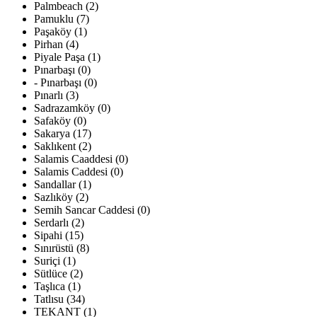
Palmbeach (2)
Pamuklu (7)
Paşaköy (1)
Pirhan (4)
Piyale Paşa (1)
Pınarbaşı (0)
- Pınarbaşı (0)
Pınarlı (3)
Sadrazamköy (0)
Safaköy (0)
Sakarya (17)
Saklıkent (2)
Salamis Caaddesi (0)
Salamis Caddesi (0)
Sandallar (1)
Sazlıköy (2)
Semih Sancar Caddesi (0)
Serdarlı (2)
Sipahi (15)
Sınırüstü (8)
Suriçi (1)
Sütlüce (2)
Taşlıca (1)
Tatlısu (34)
TEKANT (1)