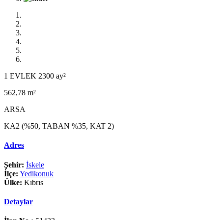
1 EVLEK 2300 ay²
562,78 m²
ARSA
KA2 (%50, TABAN %35, KAT 2)
Adres
Şehir:
İskele
İlçe:
Yedikonuk
Ülke:
Kıbrıs
Detaylar