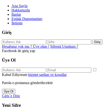
Ana Sayfa
Hakkımızda
İlanlar
Emlak Danışmanları
İletişim
Giriş
Giriş
Hesabınız yok mu ? Üye olun !
Şifremi Unuttum ?
Facebook ile giriş yap
Üye Ol
Kabul Ediyorum
hizmet şartları ve koşullar
Parola e-postanıza gönderilecektir
Üye Ol
Giriş`e Dön
Yeni Şifre