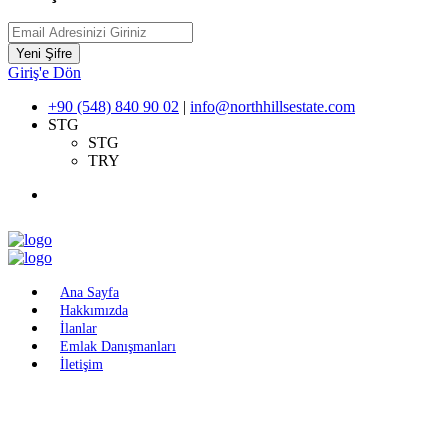
Yeni Şifre
Giriş'e Dön
+90 (548) 840 90 02
|
info@northhillsestate.com
STG
STG
TRY
Ana Sayfa
Hakkımızda
İlanlar
Emlak Danışmanları
İletişim