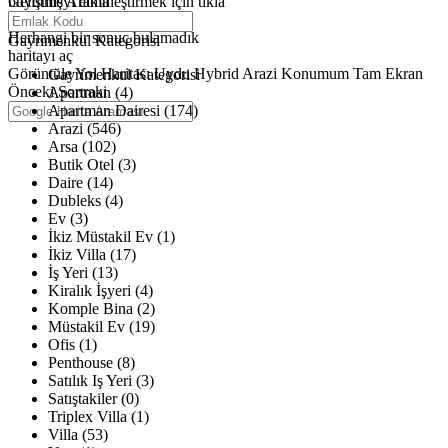
büyütmeyi etkinleştirmek için tıkla
Gelişmiş Arama
Haritalar yükleniyor
Herhangi bir sonuç bulamadık
Gayrimenkul Kategorisi
haritayı aç
Görüntüle
Yol Haritası
Uydu
Hybrid
Arazi
Konumum
Tam Ekran
Gayrimenkul Kategorisi
Önceki
Sonraki
Apartman (4)
Apartman Dairesi (174)
Arazi (546)
Arsa (102)
Butik Otel (3)
Daire (14)
Dubleks (4)
Ev (3)
İkiz Müstakil Ev (1)
İkiz Villa (17)
İş Yeri (13)
Kiralık İşyeri (4)
Komple Bina (2)
Müstakil Ev (19)
Ofis (1)
Penthouse (8)
Satılık Iş Yeri (3)
Satıştakiler (0)
Triplex Villa (1)
Villa (53)