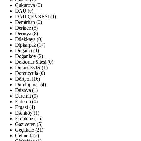
Çukurova (0)
DAÜ (0)
DAÜ ÇEVRESİ (1)
Demirhan (0)
Derince (5)
Derinya (8)
Dilekkaya (0)
Dipkarpaz (17)
Doğanci (1)
Doğanköy (2)
Doktorlar Sitesi (0)
Dokuz Evler (1)
Domuzcula (0)
Dörtyol (16)
Dumlupınar (4)
Düzova (1)
Edremit (0)
Erdemli (0)
Ergazi (4)
Esenköy (1)
Esentepe (15)
Gaziveren (5)
Geçitkale (21)
Gelincik (2)