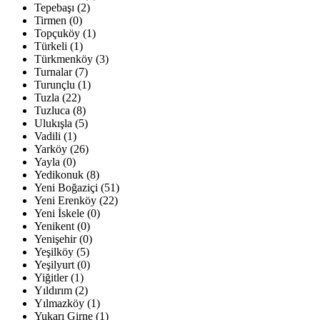
Tepebaşı (2)
Tirmen (0)
Topçuköy (1)
Türkeli (1)
Türkmenköy (3)
Turnalar (7)
Turunçlu (1)
Tuzla (22)
Tuzluca (8)
Ulukışla (5)
Vadili (1)
Yarköy (26)
Yayla (0)
Yedikonuk (8)
Yeni Boğaziçi (51)
Yeni Erenköy (22)
Yeni İskele (0)
Yenikent (0)
Yenişehir (0)
Yeşilköy (5)
Yeşilyurt (0)
Yiğitler (1)
Yıldırım (2)
Yılmazköy (1)
Yukarı Girne (1)