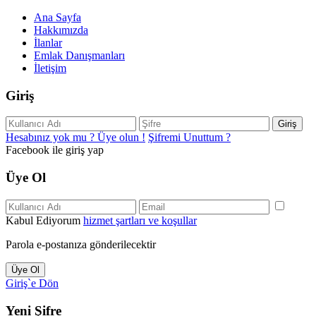
Ana Sayfa
Hakkımızda
İlanlar
Emlak Danışmanları
İletişim
Giriş
Giriş
Hesabınız yok mu ? Üye olun !
Şifremi Unuttum ?
Facebook ile giriş yap
Üye Ol
Kabul Ediyorum
hizmet şartları ve koşullar
Parola e-postanıza gönderilecektir
Üye Ol
Giriş`e Dön
Yeni Şifre