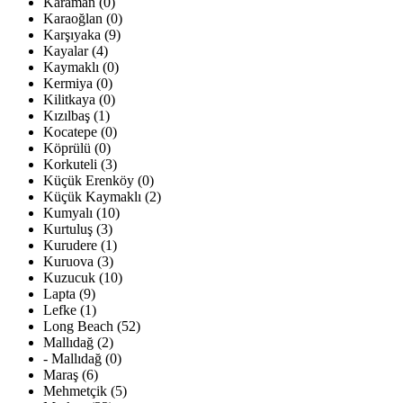
Karaman (0)
Karaoğlan (0)
Karşıyaka (9)
Kayalar (4)
Kaymaklı (0)
Kermiya (0)
Kilitkaya (0)
Kızılbaş (1)
Kocatepe (0)
Köprülü (0)
Korkuteli (3)
Küçük Erenköy (0)
Küçük Kaymaklı (2)
Kumyalı (10)
Kurtuluş (3)
Kurudere (1)
Kuruova (3)
Kuzucuk (10)
Lapta (9)
Lefke (1)
Long Beach (52)
Mallıdağ (2)
- Mallıdağ (0)
Maraş (6)
Mehmetçik (5)