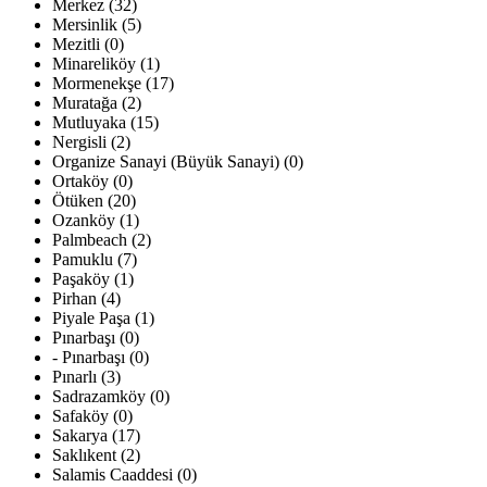
Merkez (32)
Mersinlik (5)
Mezitli (0)
Minareliköy (1)
Mormenekşe (17)
Muratağa (2)
Mutluyaka (15)
Nergisli (2)
Organize Sanayi (Büyük Sanayi) (0)
Ortaköy (0)
Ötüken (20)
Ozanköy (1)
Palmbeach (2)
Pamuklu (7)
Paşaköy (1)
Pirhan (4)
Piyale Paşa (1)
Pınarbaşı (0)
- Pınarbaşı (0)
Pınarlı (3)
Sadrazamköy (0)
Safaköy (0)
Sakarya (17)
Saklıkent (2)
Salamis Caaddesi (0)