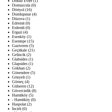
Dokuz Evler (1)
Domuzcula (0)
Dörtyol (16)
Dumlupınar (4)
Düzova (1)
Edremit (0)
Erdemli (0)
Ergazi (4)
Esenköy (1)
Esentepe (15)
Gaziveren (5)
Geçitkale (21)
Gelincik (2)
Glabsides (1)
Glapsides (1)
Gökhan (2)
Gönendere (5)
Gönyeli (1)
Görneç (4)
Gülseren (12)
Güvercinlik (8)
Hamitköy (5)
- Hamitköy (0)
Haspolat (2)
İncirli (0)