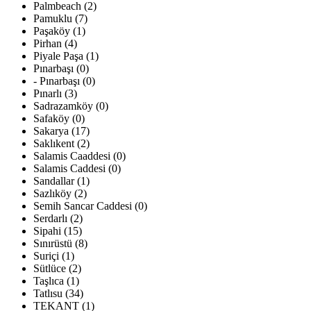
Palmbeach (2)
Pamuklu (7)
Paşaköy (1)
Pirhan (4)
Piyale Paşa (1)
Pınarbaşı (0)
- Pınarbaşı (0)
Pınarlı (3)
Sadrazamköy (0)
Safaköy (0)
Sakarya (17)
Saklıkent (2)
Salamis Caaddesi (0)
Salamis Caddesi (0)
Sandallar (1)
Sazlıköy (2)
Semih Sancar Caddesi (0)
Serdarlı (2)
Sipahi (15)
Sınırüstü (8)
Suriçi (1)
Sütlüce (2)
Taşlıca (1)
Tatlısu (34)
TEKANT (1)