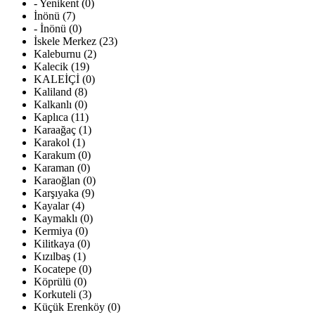
- Yenikent (0)
İnönü (7)
- İnönü (0)
İskele Merkez (23)
Kaleburnu (2)
Kalecik (19)
KALEİÇİ (0)
Kaliland (8)
Kalkanlı (0)
Kaplıca (11)
Karaağaç (1)
Karakol (1)
Karakum (0)
Karaman (0)
Karaoğlan (0)
Karşıyaka (9)
Kayalar (4)
Kaymaklı (0)
Kermiya (0)
Kilitkaya (0)
Kızılbaş (1)
Kocatepe (0)
Köprülü (0)
Korkuteli (3)
Küçük Erenköy (0)