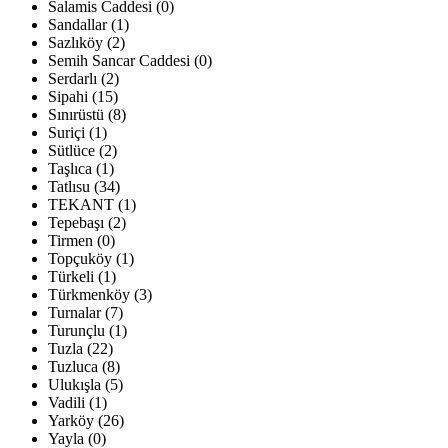
Salamis Caddesi (0)
Sandallar (1)
Sazlıköy (2)
Semih Sancar Caddesi (0)
Serdarlı (2)
Sipahi (15)
Sınırüstü (8)
Suriçi (1)
Sütlüce (2)
Taşlıca (1)
Tatlısu (34)
TEKANT (1)
Tepebaşı (2)
Tirmen (0)
Topçuköy (1)
Türkeli (1)
Türkmenköy (3)
Turnalar (7)
Turunçlu (1)
Tuzla (22)
Tuzluca (8)
Ulukışla (5)
Vadili (1)
Yarköy (26)
Yayla (0)