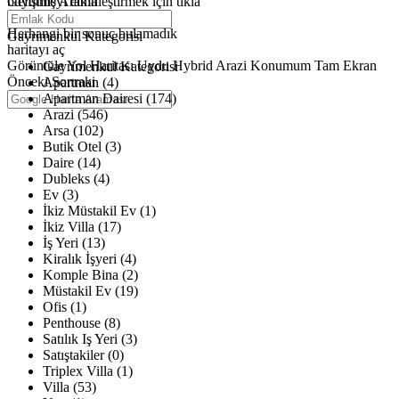
büyütmeyi etkinleştirmek için tıkla
Gelişmiş Arama
Haritalar yükleniyor
Herhangi bir sonuç bulamadık
Gayrimenkul Kategorisi
haritayı aç
Görüntüle
Yol Haritası
Uydu
Hybrid
Arazi
Konumum
Tam Ekran
Gayrimenkul Kategorisi
Önceki
Sonraki
Apartman (4)
Apartman Dairesi (174)
Arazi (546)
Arsa (102)
Butik Otel (3)
Daire (14)
Dubleks (4)
Ev (3)
İkiz Müstakil Ev (1)
İkiz Villa (17)
İş Yeri (13)
Kiralık İşyeri (4)
Komple Bina (2)
Müstakil Ev (19)
Ofis (1)
Penthouse (8)
Satılık Iş Yeri (3)
Satıştakiler (0)
Triplex Villa (1)
Villa (53)