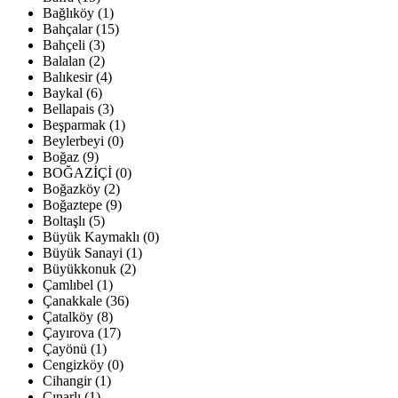
Bağlıköy (1)
Bahçalar (15)
Bahçeli (3)
Balalan (2)
Balıkesir (4)
Baykal (6)
Bellapais (3)
Beşparmak (1)
Beylerbeyi (0)
Boğaz (9)
BOĞAZİÇİ (0)
Boğazköy (2)
Boğaztepe (9)
Boltaşlı (5)
Büyük Kaymaklı (0)
Büyük Sanayi (1)
Büyükkonuk (2)
Çamlıbel (1)
Çanakkale (36)
Çatalköy (8)
Çayırova (17)
Çayönü (1)
Cengizköy (0)
Cihangir (1)
Çınarlı (1)