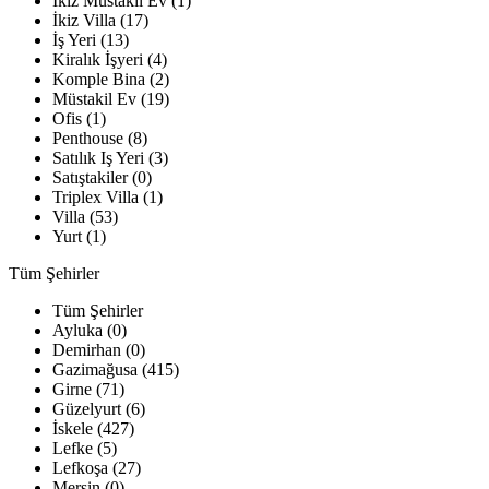
İkiz Müstakil Ev (1)
İkiz Villa (17)
İş Yeri (13)
Kiralık İşyeri (4)
Komple Bina (2)
Müstakil Ev (19)
Ofis (1)
Penthouse (8)
Satılık Iş Yeri (3)
Satıştakiler (0)
Triplex Villa (1)
Villa (53)
Yurt (1)
Tüm Şehirler
Tüm Şehirler
Ayluka (0)
Demirhan (0)
Gazimağusa (415)
Girne (71)
Güzelyurt (6)
İskele (427)
Lefke (5)
Lefkoşa (27)
Mersin (0)