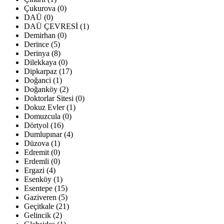
Çukurova (0)
DAÜ (0)
DAÜ ÇEVRESİ (1)
Demirhan (0)
Derince (5)
Derinya (8)
Dilekkaya (0)
Dipkarpaz (17)
Doğanci (1)
Doğanköy (2)
Doktorlar Sitesi (0)
Dokuz Evler (1)
Domuzcula (0)
Dörtyol (16)
Dumlupınar (4)
Düzova (1)
Edremit (0)
Erdemli (0)
Ergazi (4)
Esenköy (1)
Esentepe (15)
Gaziveren (5)
Geçitkale (21)
Gelincik (2)