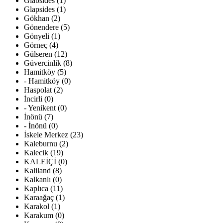
Glabsides (1)
Glapsides (1)
Gökhan (2)
Gönendere (5)
Gönyeli (1)
Görneç (4)
Gülseren (12)
Güvercinlik (8)
Hamitköy (5)
- Hamitköy (0)
Haspolat (2)
İncirli (0)
- Yenikent (0)
İnönü (7)
- İnönü (0)
İskele Merkez (23)
Kaleburnu (2)
Kalecik (19)
KALEİÇİ (0)
Kaliland (8)
Kalkanlı (0)
Kaplıca (11)
Karaağaç (1)
Karakol (1)
Karakum (0)