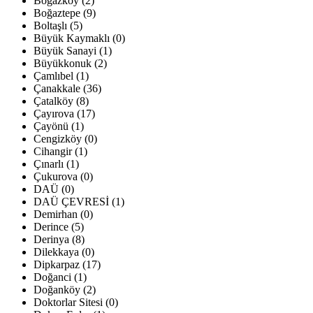
Boğazköy (2)
Boğaztepe (9)
Boltaşlı (5)
Büyük Kaymaklı (0)
Büyük Sanayi (1)
Büyükkonuk (2)
Çamlıbel (1)
Çanakkale (36)
Çatalköy (8)
Çayırova (17)
Çayönü (1)
Cengizköy (0)
Cihangir (1)
Çınarlı (1)
Çukurova (0)
DAÜ (0)
DAÜ ÇEVRESİ (1)
Demirhan (0)
Derince (5)
Derinya (8)
Dilekkaya (0)
Dipkarpaz (17)
Doğanci (1)
Doğanköy (2)
Doktorlar Sitesi (0)