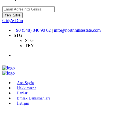
Yeni Şifre
Giriş'e Dön
+90 (548) 840 90 02
|
info@northhillsestate.com
STG
STG
TRY
Ana Sayfa
Hakkımızda
İlanlar
Emlak Danışmanları
İletişim