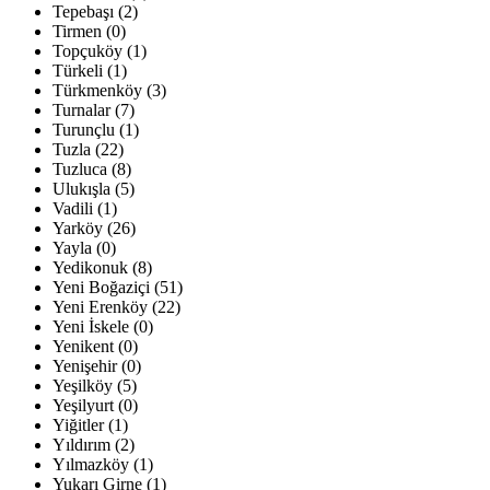
Tepebaşı (2)
Tirmen (0)
Topçuköy (1)
Türkeli (1)
Türkmenköy (3)
Turnalar (7)
Turunçlu (1)
Tuzla (22)
Tuzluca (8)
Ulukışla (5)
Vadili (1)
Yarköy (26)
Yayla (0)
Yedikonuk (8)
Yeni Boğaziçi (51)
Yeni Erenköy (22)
Yeni İskele (0)
Yenikent (0)
Yenişehir (0)
Yeşilköy (5)
Yeşilyurt (0)
Yiğitler (1)
Yıldırım (2)
Yılmazköy (1)
Yukarı Girne (1)