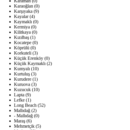
Karaman (0)
Karaoğlan (0)
Karşıyaka (9)
Kayalar (4)
Kaymaklı (0)
Kermiya (0)
Kilitkaya (0)
Kızılbaş (1)
Kocatepe (0)
Köprülü (0)
Korkuteli (3)
Küçük Erenköy (0)
Küçük Kaymaklı (2)
Kumyalı (10)
Kurtuluş (3)
Kurudere (1)
Kuruova (3)
Kuzucuk (10)
Lapta (9)
Lefke (1)
Long Beach (52)
Mallıdağ (2)
- Mallıdağ (0)
Maraş (6)
Mehmetçik (5)