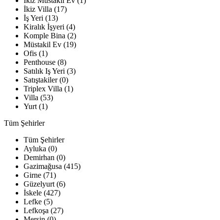
İkiz Müstakil Ev (1)
İkiz Villa (17)
İş Yeri (13)
Kiralık İşyeri (4)
Komple Bina (2)
Müstakil Ev (19)
Ofis (1)
Penthouse (8)
Satılık Iş Yeri (3)
Satıştakiler (0)
Triplex Villa (1)
Villa (53)
Yurt (1)
Tüm Şehirler
Tüm Şehirler
Ayluka (0)
Demirhan (0)
Gazimağusa (415)
Girne (71)
Güzelyurt (6)
İskele (427)
Lefke (5)
Lefkoşa (27)
Mersin (0)