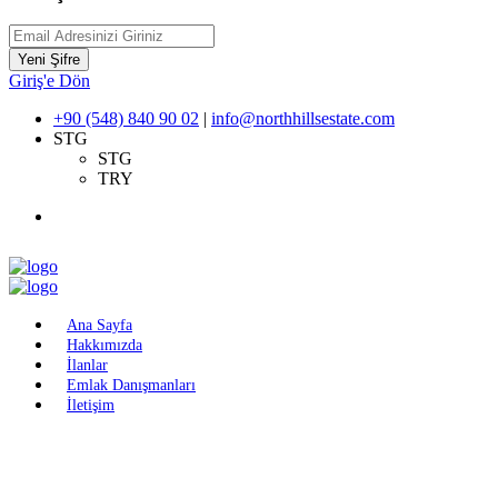
Yeni Şifre
Giriş'e Dön
+90 (548) 840 90 02
|
info@northhillsestate.com
STG
STG
TRY
Ana Sayfa
Hakkımızda
İlanlar
Emlak Danışmanları
İletişim