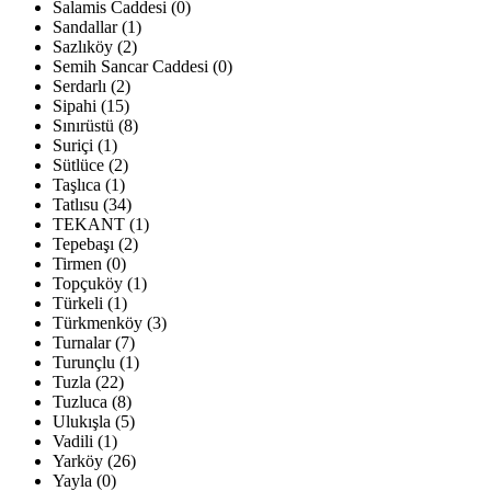
Salamis Caddesi (0)
Sandallar (1)
Sazlıköy (2)
Semih Sancar Caddesi (0)
Serdarlı (2)
Sipahi (15)
Sınırüstü (8)
Suriçi (1)
Sütlüce (2)
Taşlıca (1)
Tatlısu (34)
TEKANT (1)
Tepebaşı (2)
Tirmen (0)
Topçuköy (1)
Türkeli (1)
Türkmenköy (3)
Turnalar (7)
Turunçlu (1)
Tuzla (22)
Tuzluca (8)
Ulukışla (5)
Vadili (1)
Yarköy (26)
Yayla (0)