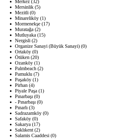
Merkez (32)
Mersinlik (5)
Mezitli (0)
Minareliköy (1)
Mormenekşe (17)
Muratağa (2)
Mutluyaka (15)
Nergisli (2)
Organize Sanayi (Büyük Sanayi) (0)
Ortaköy (0)
Ötüken (20)
Ozanköy (1)
Palmbeach (2)
Pamuklu (7)
Paşaköy (1)
Pirhan (4)
Piyale Paşa (1)
Pınarbaşı (0)
- Pınarbaşı (0)
Pınarlı (3)
Sadrazamköy (0)
Safaköy (0)
Sakarya (17)
Saklıkent (2)
Salamis Caaddesi (0)