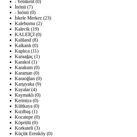
- Yenikent (0)
İnönü (7)
- İnönü (0)
İskele Merkez (23)
Kaleburnu (2)
Kalecik (19)
KALEİÇİ (0)
Kaliland (8)
Kalkanlı (0)
Kaplıca (11)
Karaağaç (1)
Karakol (1)
Karakum (0)
Karaman (0)
Karaoğlan (0)
Karşıyaka (9)
Kayalar (4)
Kaymaklı (0)
Kermiya (0)
Kilitkaya (0)
Kızılbaş (1)
Kocatepe (0)
Köprülü (0)
Korkuteli (3)
Küçük Erenköy (0)