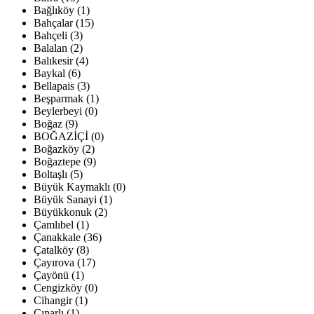
Bağlıköy (1)
Bahçalar (15)
Bahçeli (3)
Balalan (2)
Balıkesir (4)
Baykal (6)
Bellapais (3)
Beşparmak (1)
Beylerbeyi (0)
Boğaz (9)
BOĞAZİÇİ (0)
Boğazköy (2)
Boğaztepe (9)
Boltaşlı (5)
Büyük Kaymaklı (0)
Büyük Sanayi (1)
Büyükkonuk (2)
Çamlıbel (1)
Çanakkale (36)
Çatalköy (8)
Çayırova (17)
Çayönü (1)
Cengizköy (0)
Cihangir (1)
Çınarlı (1)