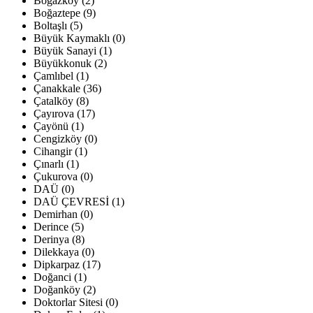
Boğazköy (2)
Boğaztepe (9)
Boltaşlı (5)
Büyük Kaymaklı (0)
Büyük Sanayi (1)
Büyükkonuk (2)
Çamlıbel (1)
Çanakkale (36)
Çatalköy (8)
Çayırova (17)
Çayönü (1)
Cengizköy (0)
Cihangir (1)
Çınarlı (1)
Çukurova (0)
DAÜ (0)
DAÜ ÇEVRESİ (1)
Demirhan (0)
Derince (5)
Derinya (8)
Dilekkaya (0)
Dipkarpaz (17)
Doğanci (1)
Doğanköy (2)
Doktorlar Sitesi (0)