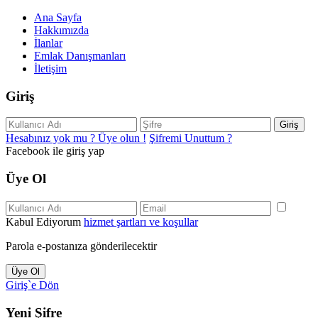
Ana Sayfa
Hakkımızda
İlanlar
Emlak Danışmanları
İletişim
Giriş
Giriş
Hesabınız yok mu ? Üye olun !
Şifremi Unuttum ?
Facebook ile giriş yap
Üye Ol
Kabul Ediyorum
hizmet şartları ve koşullar
Parola e-postanıza gönderilecektir
Üye Ol
Giriş`e Dön
Yeni Şifre