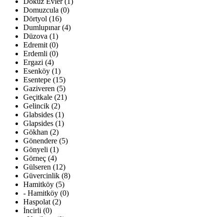
Dokuz Evler (1)
Domuzcula (0)
Dörtyol (16)
Dumlupınar (4)
Düzova (1)
Edremit (0)
Erdemli (0)
Ergazi (4)
Esenköy (1)
Esentepe (15)
Gaziveren (5)
Geçitkale (21)
Gelincik (2)
Glabsides (1)
Glapsides (1)
Gökhan (2)
Gönendere (5)
Gönyeli (1)
Görneç (4)
Gülseren (12)
Güvercinlik (8)
Hamitköy (5)
- Hamitköy (0)
Haspolat (2)
İncirli (0)