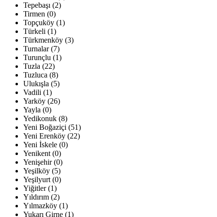
Tepebaşı (2)
Tirmen (0)
Topçuköy (1)
Türkeli (1)
Türkmenköy (3)
Turnalar (7)
Turunçlu (1)
Tuzla (22)
Tuzluca (8)
Ulukışla (5)
Vadili (1)
Yarköy (26)
Yayla (0)
Yedikonuk (8)
Yeni Boğaziçi (51)
Yeni Erenköy (22)
Yeni İskele (0)
Yenikent (0)
Yenişehir (0)
Yeşilköy (5)
Yeşilyurt (0)
Yiğitler (1)
Yıldırım (2)
Yılmazköy (1)
Yukarı Girne (1)