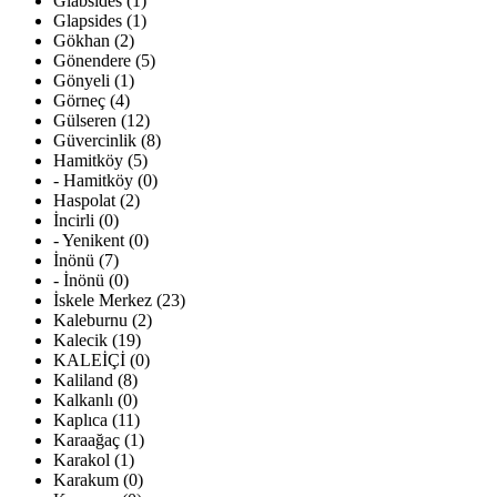
Glabsides (1)
Glapsides (1)
Gökhan (2)
Gönendere (5)
Gönyeli (1)
Görneç (4)
Gülseren (12)
Güvercinlik (8)
Hamitköy (5)
- Hamitköy (0)
Haspolat (2)
İncirli (0)
- Yenikent (0)
İnönü (7)
- İnönü (0)
İskele Merkez (23)
Kaleburnu (2)
Kalecik (19)
KALEİÇİ (0)
Kaliland (8)
Kalkanlı (0)
Kaplıca (11)
Karaağaç (1)
Karakol (1)
Karakum (0)