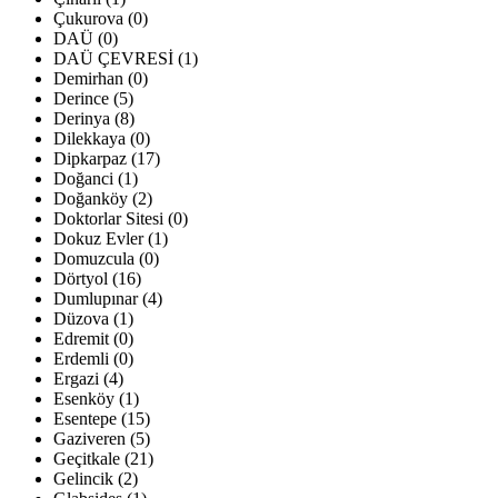
Çukurova (0)
DAÜ (0)
DAÜ ÇEVRESİ (1)
Demirhan (0)
Derince (5)
Derinya (8)
Dilekkaya (0)
Dipkarpaz (17)
Doğanci (1)
Doğanköy (2)
Doktorlar Sitesi (0)
Dokuz Evler (1)
Domuzcula (0)
Dörtyol (16)
Dumlupınar (4)
Düzova (1)
Edremit (0)
Erdemli (0)
Ergazi (4)
Esenköy (1)
Esentepe (15)
Gaziveren (5)
Geçitkale (21)
Gelincik (2)