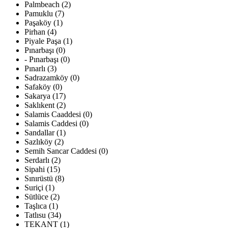
Palmbeach (2)
Pamuklu (7)
Paşaköy (1)
Pirhan (4)
Piyale Paşa (1)
Pınarbaşı (0)
- Pınarbaşı (0)
Pınarlı (3)
Sadrazamköy (0)
Safaköy (0)
Sakarya (17)
Saklıkent (2)
Salamis Caaddesi (0)
Salamis Caddesi (0)
Sandallar (1)
Sazlıköy (2)
Semih Sancar Caddesi (0)
Serdarlı (2)
Sipahi (15)
Sınırüstü (8)
Suriçi (1)
Sütlüce (2)
Taşlıca (1)
Tatlısu (34)
TEKANT (1)