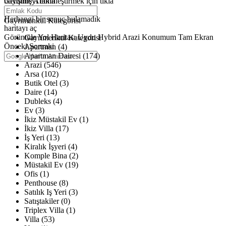
büyütmeyi etkinleştirmek için tıkla
Gelişmiş Arama
Haritalar yükleniyor
Herhangi bir sonuç bulamadık
Gayrimenkul Kategorisi
haritayı aç
Görüntüle
Yol Haritası
Uydu
Hybrid
Arazi
Konumum
Tam Ekran
Gayrimenkul Kategorisi
Önceki
Sonraki
Apartman (4)
Apartman Dairesi (174)
Arazi (546)
Arsa (102)
Butik Otel (3)
Daire (14)
Dubleks (4)
Ev (3)
İkiz Müstakil Ev (1)
İkiz Villa (17)
İş Yeri (13)
Kiralık İşyeri (4)
Komple Bina (2)
Müstakil Ev (19)
Ofis (1)
Penthouse (8)
Satılık Iş Yeri (3)
Satıştakiler (0)
Triplex Villa (1)
Villa (53)