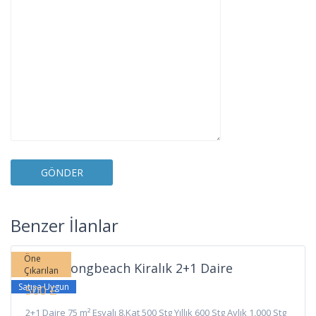
Long
Beach
,
Benzer İlanlar
İskele
Öne
İskele Longbeach Kiralık 2+1 Daire
Çıkarılan
Satışa Uygun
500 £
2+1 Daire 75 m² Eşyalı 8.Kat 500 Stg Yıllık 600 Stg Aylık 1,000 Stg