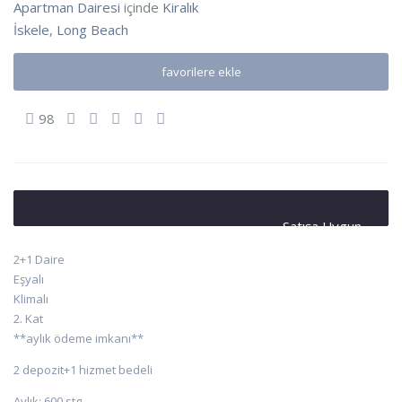
Apartman Dairesi
içinde
Kiralık
İskele
,
Long Beach
favorilere ekle
98
Satışa Uygun
2+1 Daire
Eşyalı
Klimalı
2. Kat
**aylık ödeme imkanı**
2 depozit+1 hizmet bedeli
Aylık: 600 stg