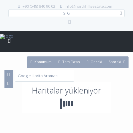
+90 (548) 840 90 02
|
info@northhillsestate.com
STG
Konumum
Tam Ekran
Önceki
Sonraki
Haritalar yükleniyor