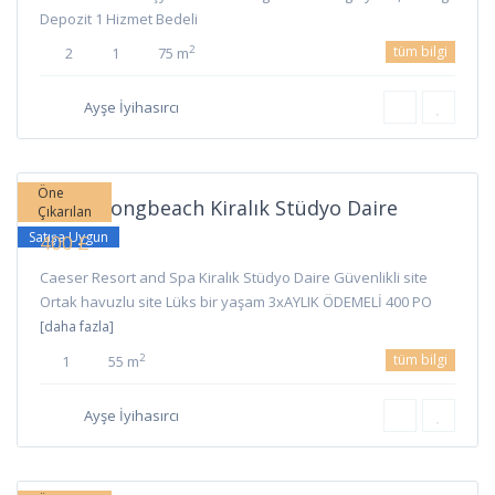
Depozit 1 Hizmet Bedeli
tüm bilgi
2
2
1
75 m
Long
Ayşe İyihasırcı
Beach
,
İskele
Öne
İskele Longbeach Kiralık Stüdyo Daire
Çıkarılan
Satışa Uygun
400 £
Caeser Resort and Spa Kiralık Stüdyo Daire Güvenlikli site
Ortak havuzlu site Lüks bir yaşam 3xAYLIK ÖDEMELİ 400 PO
[daha fazla]
tüm bilgi
2
1
55 m
Long
Ayşe İyihasırcı
Beach
,
İskele