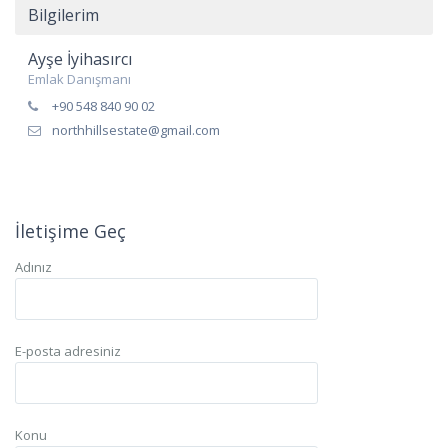
Bilgilerim
Ayşe İyihasırcı
Emlak Danışmanı
+90 548 840 90 02
northhillsestate@gmail.com
İletişime Geç
Adınız
E-posta adresiniz
Konu