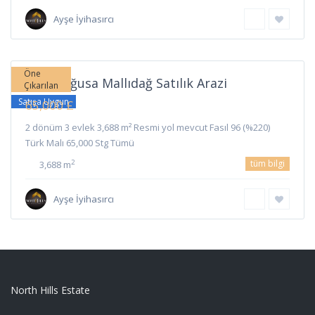
Ayşe İyihasırcı
Mallıdağ
,
Gazimağusa
Öne
Gazimağusa Mallıdağ Satılık Arazi
Çıkarılan
Satışa Uygun
65,000 £
2 dönüm 3 evlek 3,688 m² Resmi yol mevcut Fasıl 96 (%220)
Türk Malı 65,000 Stg Tümü
tüm bilgi
2
3,688 m
Ayşe İyihasırcı
North Hills Estate