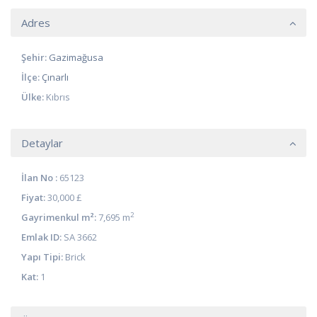
Adres
Şehir:
Gazimağusa
İlçe:
Çınarlı
Ülke:
Kıbrıs
Detaylar
İlan No :
65123
Fiyat:
30,000 £
2
Gayrimenkul m²:
7,695 m
Emlak ID:
SA 3662
Yapı Tipi:
Brick
Kat:
1