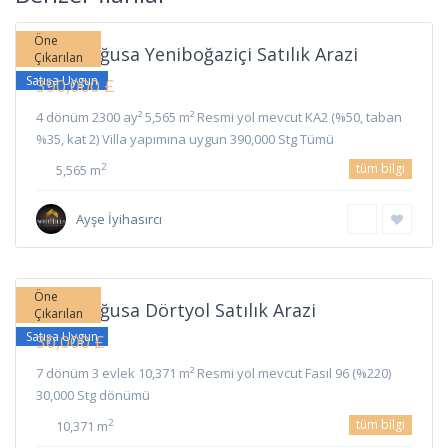
Gazimağusa
Öne
Gazimağusa Yeniboğaziçi Satılık Arazi
Çıkarılan
Satışa Uygun
390,000 £
4 dönüm 2300 ay² 5,565 m² Resmi yol mevcut KA2 (%50, taban
%35, kat 2) Villa yapımına uygun 390,000 Stg Tümü
tüm bilgi
2
5,565 m
Ayşe İyihasırcı
Dörtyol
,
Gazimağusa
Öne
Gazimağusa Dörtyol Satılık Arazi
Çıkarılan
Satışa Uygun
30,000 £
7 dönüm 3 evlek 10,371 m² Resmi yol mevcut Fasıl 96 (%220)
30,000 Stg dönümü
tüm bilgi
2
10,371 m