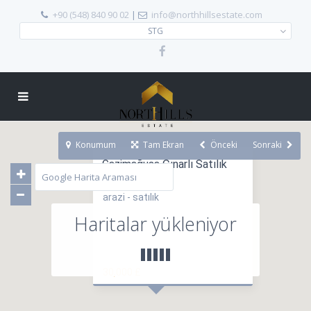
+90 (548) 840 90 02
|
info@northhillsestate.com
STG
Konumum
Tam Ekran
Önceki
Sonraki
Gazimağusa Çınarlı Satılık
Arazi
arazi - satılık
Haritalar yükleniyor
30,000 £