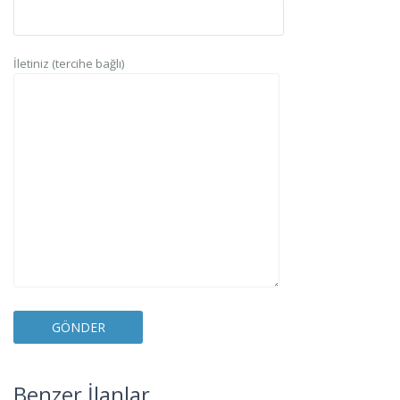
İletiniz (tercihe bağlı)
Yeni
Boğaziçi
,
Benzer İlanlar