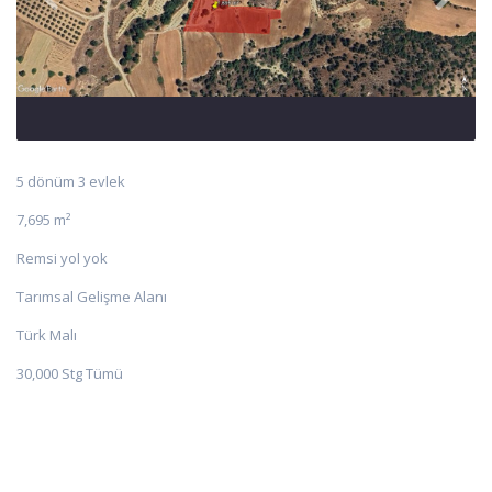
5 dönüm 3 evlek
7,695 m²
Remsi yol yok
Tarımsal Gelişme Alanı
Türk Malı
30,000 Stg Tümü