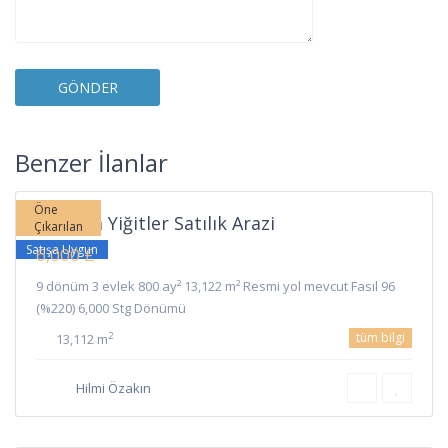
Yiğitler
,
Benzer İlanlar
Lefkoşa
Öne
Lefkoşa Yiğitler Satılık Arazi
Çıkarılan
Satışa Uygun
6,000 £
9 dönüm 3 evlek 800 ay² 13,122 m² Resmi yol mevcut Fasıl 96
(%220) 6,000 Stg Dönümü
tüm bilgi
2
13,112 m
Hilmi Özakın
Gökhan
,
Lefkoşa