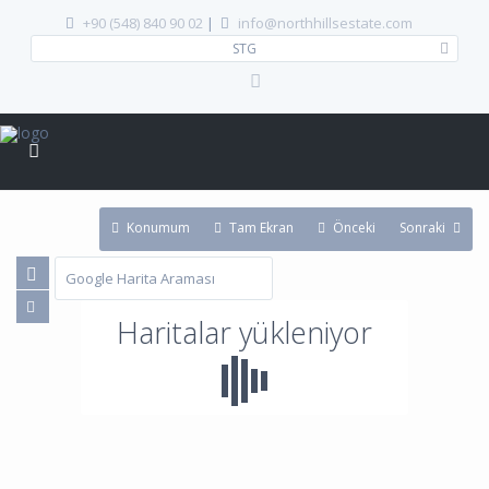
+90 (548) 840 90 02
|
info@northhillsestate.com
STG
Konumum
Tam Ekran
Önceki
Sonraki
Haritalar yükleniyor