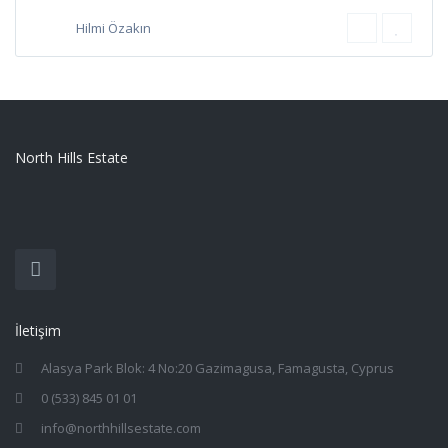
Hilmi Özakın
North Hills Estate
İletişim
Alasya Park Blok: 4 No:20 Gazimagusa, Famagusta, Cyprus
0 (533) 845 01 01
info@northhillsestate.com