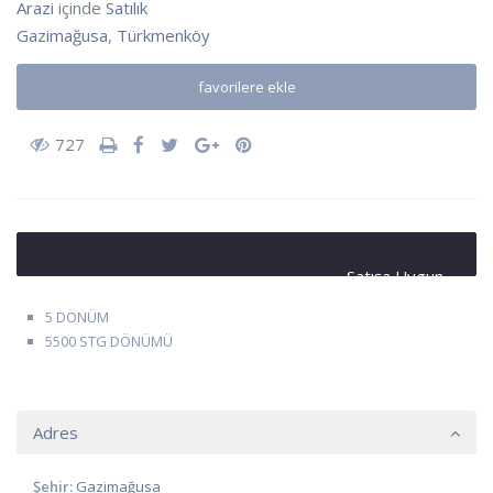
Arazi
içinde
Satılık
Gazimağusa
,
Türkmenköy
favorilere ekle
727
Satışa Uygun
5 DÖNÜM
5500 STG DÖNÜMÜ
Adres
Şehir:
Gazimağusa