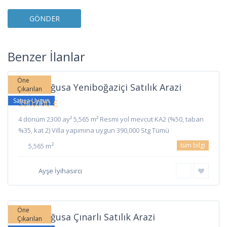
Yeni
Boğaziçi
,
Benzer İlanlar
Gazimağusa
Öne
Gazimağusa Yeniboğaziçi Satılık Arazi
Çıkarılan
Satışa Uygun
390,000 £
4 dönüm 2300 ay² 5,565 m² Resmi yol mevcut KA2 (%50, taban
%35, kat 2) Villa yapımına uygun 390,000 Stg Tümü
tüm bilgi
2
5,565 m
Ayşe İyihasırcı
Çınarlı
,
Gazimağusa
Öne
Gazimağusa Çınarlı Satılık Arazi
Çıkarılan