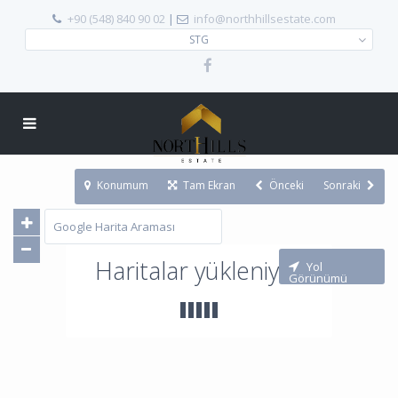
+90 (548) 840 90 02
|
info@northhillsestate.com
STG
Konumum
Tam Ekran
Önceki
Sonraki
Haritalar yükleniyor
Yol
Görünümü