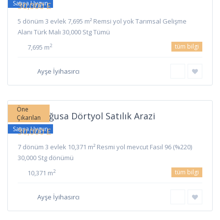
Satışa Uygun
30,000 £
5 dönüm 3 evlek 7,695 m² Remsi yol yok Tarımsal Gelişme
Alanı Türk Malı 30,000 Stg Tümü
tüm bilgi
2
7,695 m
Ayşe İyihasırcı
Dörtyol
,
Gazimağusa
Öne
Gazimağusa Dörtyol Satılık Arazi
Çıkarılan
Satışa Uygun
30,000 £
7 dönüm 3 evlek 10,371 m² Resmi yol mevcut Fasıl 96 (%220)
30,000 Stg dönümü
tüm bilgi
2
10,371 m
Ayşe İyihasırcı