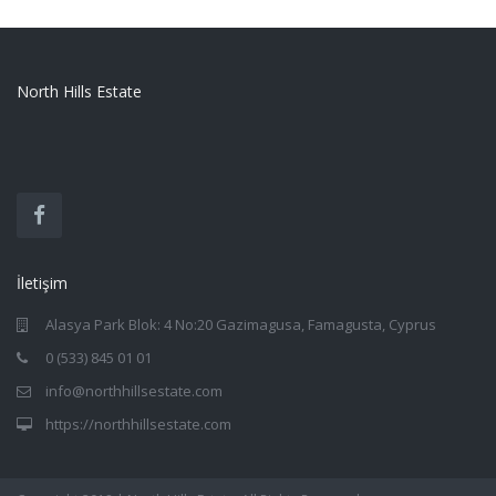
North Hills Estate
İletişim
Alasya Park Blok: 4 No:20 Gazimagusa, Famagusta, Cyprus
0 (533) 845 01 01
info@northhillsestate.com
https://northhillsestate.com