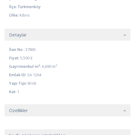
İlçe:
Türkmenköy
Ülke:
Kıbrıs
Detaylar
İlan No :
37865
Fiyat:
5,500 £
2
Gayrimenkul m²:
6,690 m
Emlak ID:
SA 1264
Yapı Tipi:
Brick
Kat:
1
Özellikler