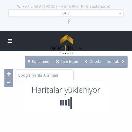
+90 (548) 840 90 02
|
info@northhillsestate.com
STG
Konumum
Tam Ekran
Önceki
Sonraki
Haritalar yükleniyor