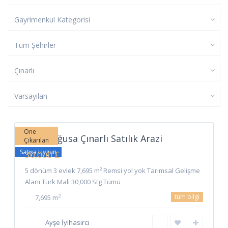
Gayrimenkul Kategorisi
Tüm Şehirler
Çınarlı
Varsayılan
Çınarlı
,
Gazimağusa
Öne
Gazimağusa Çınarlı Satılık Arazi
Çıkarılan
Satışa Uygun
30,000 £
5 dönüm 3 evlek 7,695 m² Remsi yol yok Tarımsal Gelişme
Alanı Türk Malı 30,000 Stg Tümü
tüm bilgi
2
7,695 m
Ayşe İyihasırcı