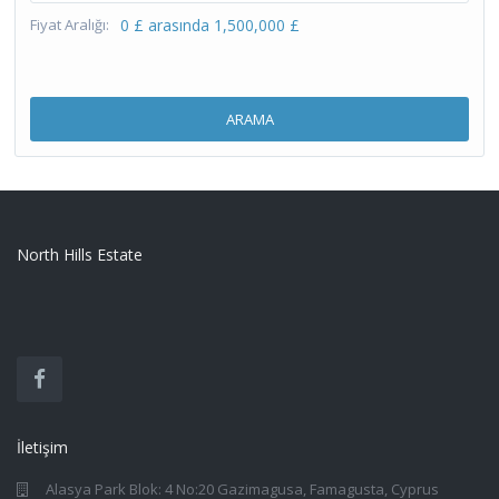
Fiyat Aralığı:
0 £ arasında 1,500,000 £
ARAMA
North Hills Estate
İletişim
Alasya Park Blok: 4 No:20 Gazimagusa, Famagusta, Cyprus