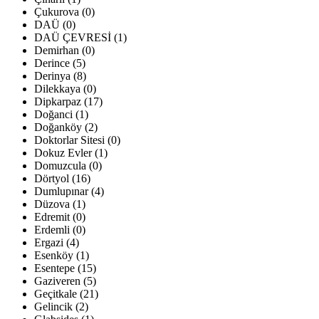
Çukurova (0)
DAÜ (0)
DAÜ ÇEVRESİ (1)
Demirhan (0)
Derince (5)
Derinya (8)
Dilekkaya (0)
Dipkarpaz (17)
Doğanci (1)
Doğanköy (2)
Doktorlar Sitesi (0)
Dokuz Evler (1)
Domuzcula (0)
Dörtyol (16)
Dumlupınar (4)
Düzova (1)
Edremit (0)
Erdemli (0)
Ergazi (4)
Esenköy (1)
Esentepe (15)
Gaziveren (5)
Geçitkale (21)
Gelincik (2)