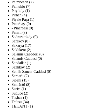
Palmbeach (2)
Pamuklu (7)
Paşaköy (1)
Pirhan (4)
Piyale Paşa (1)
Pınarbaşı (0)
- Pınarbaşı (0)
Pınarlı (3)
Sadrazamköy (0)
Safaköy (0)
Sakarya (17)
Saklıkent (2)
Salamis Caaddesi (0)
Salamis Caddesi (0)
Sandallar (1)
Sazlıköy (2)
Semih Sancar Caddesi (0)
Serdarlı (2)
Sipahi (15)
Sınırüstü (8)
Suriçi (1)
Sütlüce (2)
Taşlıca (1)
Tatlısu (34)
TEKANT (1)