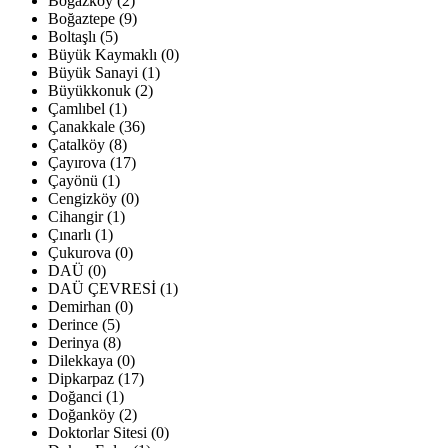
Boğazköy (2)
Boğaztepe (9)
Boltaşlı (5)
Büyük Kaymaklı (0)
Büyük Sanayi (1)
Büyükkonuk (2)
Çamlıbel (1)
Çanakkale (36)
Çatalköy (8)
Çayırova (17)
Çayönü (1)
Cengizköy (0)
Cihangir (1)
Çınarlı (1)
Çukurova (0)
DAÜ (0)
DAÜ ÇEVRESİ (1)
Demirhan (0)
Derince (5)
Derinya (8)
Dilekkaya (0)
Dipkarpaz (17)
Doğanci (1)
Doğanköy (2)
Doktorlar Sitesi (0)