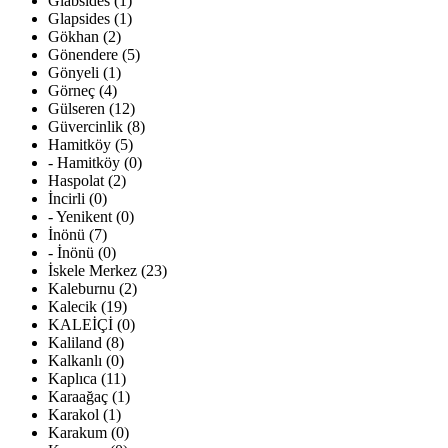
Glabsides (1)
Glapsides (1)
Gökhan (2)
Gönendere (5)
Gönyeli (1)
Görneç (4)
Gülseren (12)
Güvercinlik (8)
Hamitköy (5)
- Hamitköy (0)
Haspolat (2)
İncirli (0)
- Yenikent (0)
İnönü (7)
- İnönü (0)
İskele Merkez (23)
Kaleburnu (2)
Kalecik (19)
KALEİÇİ (0)
Kaliland (8)
Kalkanlı (0)
Kaplıca (11)
Karaağaç (1)
Karakol (1)
Karakum (0)