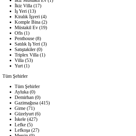
İkiz Müstakil Ev (1)
İkiz Villa (17)
İş Yeri (13)
Kiralık İşyeri (4)
Komple Bina (2)
Müstakil Ev (19)
Ofis (1)
Penthouse (8)
Satılık Iş Yeri (3)
Satıştakiler (0)
Triplex Villa (1)
Villa (53)
Yurt (1)
Tüm Şehirler
Tüm Şehirler
Ayluka (0)
Demirhan (0)
Gazimağusa (415)
Girne (71)
Güzelyurt (6)
İskele (427)
Lefke (5)
Lefkoşa (27)
Mersin (0)