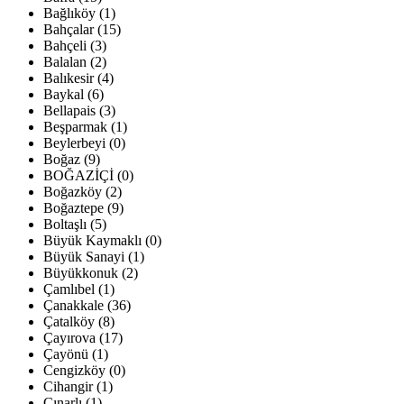
Bağlıköy (1)
Bahçalar (15)
Bahçeli (3)
Balalan (2)
Balıkesir (4)
Baykal (6)
Bellapais (3)
Beşparmak (1)
Beylerbeyi (0)
Boğaz (9)
BOĞAZİÇİ (0)
Boğazköy (2)
Boğaztepe (9)
Boltaşlı (5)
Büyük Kaymaklı (0)
Büyük Sanayi (1)
Büyükkonuk (2)
Çamlıbel (1)
Çanakkale (36)
Çatalköy (8)
Çayırova (17)
Çayönü (1)
Cengizköy (0)
Cihangir (1)
Çınarlı (1)