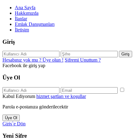
Ana Sayfa
Hakkımızda
İlanlar
Emlak Danışmanları
İletişim
Giriş
Giriş
Hesabınız yok mu ? Üye olun !
Şifremi Unuttum ?
Facebook ile giriş yap
Üye Ol
Kabul Ediyorum
hizmet şartları ve koşullar
Parola e-postanıza gönderilecektir
Üye Ol
Giriş`e Dön
Yeni Şifre