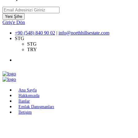
Yeni Şifre
Giriş'e Dön
+90 (548) 840 90 02
|
info@northhillsestate.com
STG
STG
TRY
Ana Sayfa
Hakkımızda
İlanlar
Emlak Danışmanları
İletişim