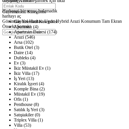
büyütmeyi etkinleştirmek için tıkla
Gelişmiş Arama
Haritalar yükleniyor
Herhangi bir sonuç bulamadık
Gayrimenkul Kategorisi
haritayı aç
Görüntüle
Yol Haritası
Uydu
Hybrid
Arazi
Konumum
Tam Ekran
Gayrimenkul Kategorisi
Önceki
Sonraki
Apartman (4)
Apartman Dairesi (174)
Arazi (546)
Arsa (102)
Butik Otel (3)
Daire (14)
Dubleks (4)
Ev (3)
İkiz Müstakil Ev (1)
İkiz Villa (17)
İş Yeri (13)
Kiralık İşyeri (4)
Komple Bina (2)
Müstakil Ev (19)
Ofis (1)
Penthouse (8)
Satılık Iş Yeri (3)
Satıştakiler (0)
Triplex Villa (1)
Villa (53)