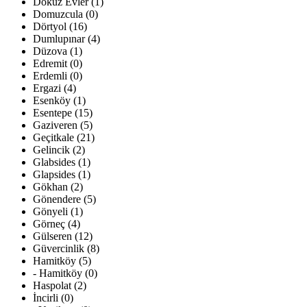
Dokuz Evler (1)
Domuzcula (0)
Dörtyol (16)
Dumlupınar (4)
Düzova (1)
Edremit (0)
Erdemli (0)
Ergazi (4)
Esenköy (1)
Esentepe (15)
Gaziveren (5)
Geçitkale (21)
Gelincik (2)
Glabsides (1)
Glapsides (1)
Gökhan (2)
Gönendere (5)
Gönyeli (1)
Görneç (4)
Gülseren (12)
Güvercinlik (8)
Hamitköy (5)
- Hamitköy (0)
Haspolat (2)
İncirli (0)