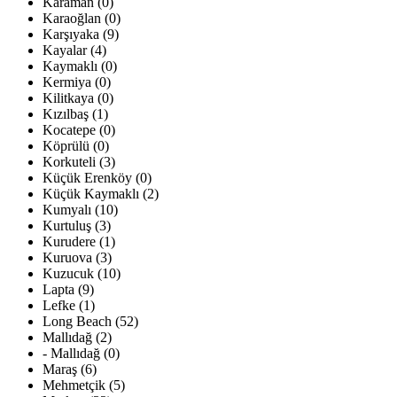
Karaman (0)
Karaoğlan (0)
Karşıyaka (9)
Kayalar (4)
Kaymaklı (0)
Kermiya (0)
Kilitkaya (0)
Kızılbaş (1)
Kocatepe (0)
Köprülü (0)
Korkuteli (3)
Küçük Erenköy (0)
Küçük Kaymaklı (2)
Kumyalı (10)
Kurtuluş (3)
Kurudere (1)
Kuruova (3)
Kuzucuk (10)
Lapta (9)
Lefke (1)
Long Beach (52)
Mallıdağ (2)
- Mallıdağ (0)
Maraş (6)
Mehmetçik (5)