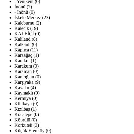
- Yenikent (0)
İnönü (7)
- İnönü (0)
İskele Merkez (23)
Kaleburnu (2)
Kalecik (19)
KALEİÇİ (0)
Kaliland (8)
Kalkanlı (0)
Kaplıca (11)
Karaağaç (1)
Karakol (1)
Karakum (0)
Karaman (0)
Karaoğlan (0)
Karşıyaka (9)
Kayalar (4)
Kaymaklı (0)
Kermiya (0)
Kilitkaya (0)
Kızılbaş (1)
Kocatepe (0)
Köprülü (0)
Korkuteli (3)
Küçük Erenköy (0)