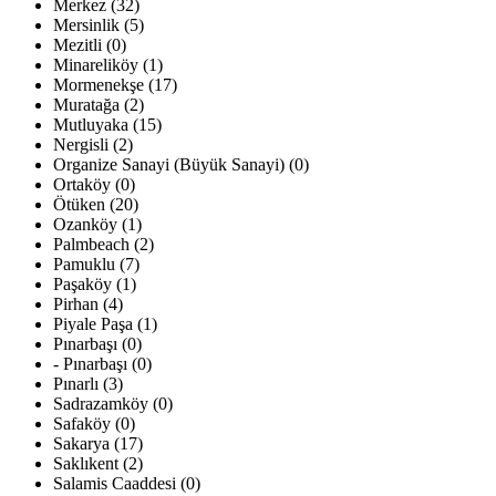
Merkez (32)
Mersinlik (5)
Mezitli (0)
Minareliköy (1)
Mormenekşe (17)
Muratağa (2)
Mutluyaka (15)
Nergisli (2)
Organize Sanayi (Büyük Sanayi) (0)
Ortaköy (0)
Ötüken (20)
Ozanköy (1)
Palmbeach (2)
Pamuklu (7)
Paşaköy (1)
Pirhan (4)
Piyale Paşa (1)
Pınarbaşı (0)
- Pınarbaşı (0)
Pınarlı (3)
Sadrazamköy (0)
Safaköy (0)
Sakarya (17)
Saklıkent (2)
Salamis Caaddesi (0)