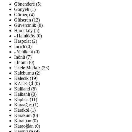
Gönendere (5)
Gönyeli (1)
Görneç (4)
Gülseren (12)
Güvercinlik (8)
Hamitköy (5)
- Hamitköy (0)
Haspolat (2)
İncirli (0)
- Yenikent (0)
İnönü (7)
- İnönü (0)
İskele Merkez (23)
Kaleburnu (2)
Kalecik (19)
KALEİÇİ (0)
Kaliland (8)
Kalkanlı (0)
Kaplıca (11)
Karaağaç (1)
Karakol (1)
Karakum (0)
Karaman (0)
Karaoğlan (0)
Karşıyaka (9)