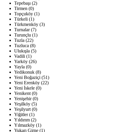
Tepebaşı (2)
Tirmen (0)
Topçuköy (1)
Türkeli (1)
Türkmenköy (3)
Turnalar (7)
Turunçlu (1)
Tuzla (22)
Tuzluca (8)
Ulukışla (5)
Vadili (1)
Yarköy (26)
Yayla (0)
Yedikonuk (8)
Yeni Boğaziçi (51)
Yeni Erenköy (22)
Yeni İskele (0)
Yenikent (0)
Yenişehir (0)
Yeşilköy (5)
Yeşilyurt (0)
Yiğitler (1)
Yıldırım (2)
Yılmazköy (1)
Yukarı Girne (1)