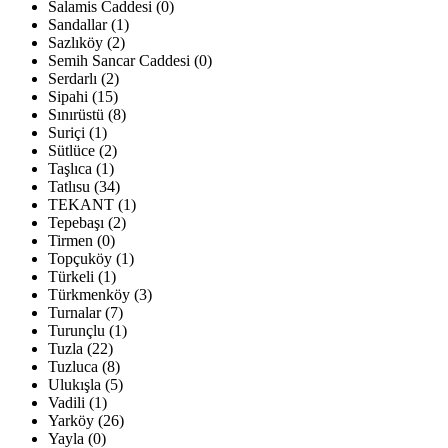
Salamis Caddesi (0)
Sandallar (1)
Sazlıköy (2)
Semih Sancar Caddesi (0)
Serdarlı (2)
Sipahi (15)
Sınırüstü (8)
Suriçi (1)
Sütlüce (2)
Taşlıca (1)
Tatlısu (34)
TEKANT (1)
Tepebaşı (2)
Tirmen (0)
Topçuköy (1)
Türkeli (1)
Türkmenköy (3)
Turnalar (7)
Turunçlu (1)
Tuzla (22)
Tuzluca (8)
Ulukışla (5)
Vadili (1)
Yarköy (26)
Yayla (0)