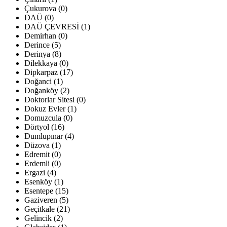
Çukurova (0)
DAÜ (0)
DAÜ ÇEVRESİ (1)
Demirhan (0)
Derince (5)
Derinya (8)
Dilekkaya (0)
Dipkarpaz (17)
Doğanci (1)
Doğanköy (2)
Doktorlar Sitesi (0)
Dokuz Evler (1)
Domuzcula (0)
Dörtyol (16)
Dumlupınar (4)
Düzova (1)
Edremit (0)
Erdemli (0)
Ergazi (4)
Esenköy (1)
Esentepe (15)
Gaziveren (5)
Geçitkale (21)
Gelincik (2)