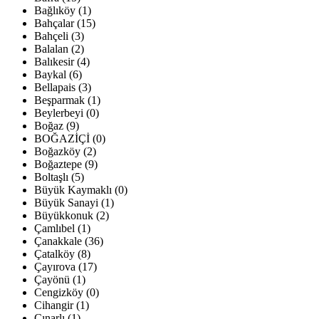
Bağlıköy (1)
Bahçalar (15)
Bahçeli (3)
Balalan (2)
Balıkesir (4)
Baykal (6)
Bellapais (3)
Beşparmak (1)
Beylerbeyi (0)
Boğaz (9)
BOĞAZİÇİ (0)
Boğazköy (2)
Boğaztepe (9)
Boltaşlı (5)
Büyük Kaymaklı (0)
Büyük Sanayi (1)
Büyükkonuk (2)
Çamlıbel (1)
Çanakkale (36)
Çatalköy (8)
Çayırova (17)
Çayönü (1)
Cengizköy (0)
Cihangir (1)
Çınarlı (1)