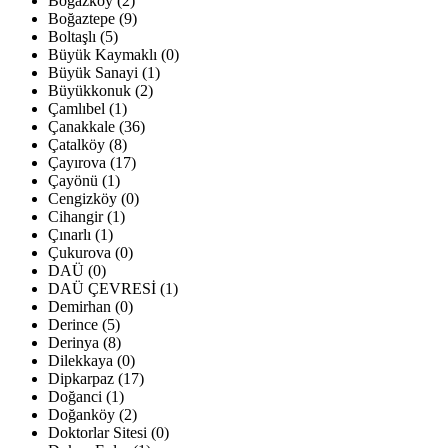
Boğazköy (2)
Boğaztepe (9)
Boltaşlı (5)
Büyük Kaymaklı (0)
Büyük Sanayi (1)
Büyükkonuk (2)
Çamlıbel (1)
Çanakkale (36)
Çatalköy (8)
Çayırova (17)
Çayönü (1)
Cengizköy (0)
Cihangir (1)
Çınarlı (1)
Çukurova (0)
DAÜ (0)
DAÜ ÇEVRESİ (1)
Demirhan (0)
Derince (5)
Derinya (8)
Dilekkaya (0)
Dipkarpaz (17)
Doğanci (1)
Doğanköy (2)
Doktorlar Sitesi (0)