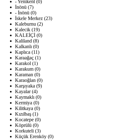
- Yenikent (0)
İnönü (7)
- İnönü (0)
İskele Merkez (23)
Kaleburnu (2)
Kalecik (19)
KALEİÇİ (0)
Kaliland (8)
Kalkanlı (0)
Kaplıca (11)
Karaağaç (1)
Karakol (1)
Karakum (0)
Karaman (0)
Karaoğlan (0)
Karşıyaka (9)
Kayalar (4)
Kaymaklı (0)
Kermiya (0)
Kilitkaya (0)
Kızılbaş (1)
Kocatepe (0)
Köprülü (0)
Korkuteli (3)
Küçük Erenköy (0)