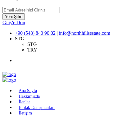
Yeni Şifre
Giriş'e Dön
+90 (548) 840 90 02
|
info@northhillsestate.com
STG
STG
TRY
Ana Sayfa
Hakkımızda
İlanlar
Emlak Danışmanları
İletişim