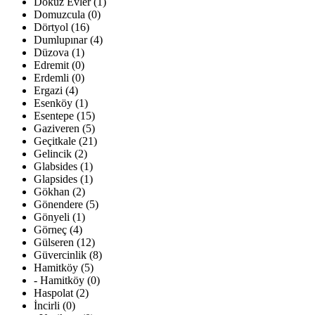
Dokuz Evler (1)
Domuzcula (0)
Dörtyol (16)
Dumlupınar (4)
Düzova (1)
Edremit (0)
Erdemli (0)
Ergazi (4)
Esenköy (1)
Esentepe (15)
Gaziveren (5)
Geçitkale (21)
Gelincik (2)
Glabsides (1)
Glapsides (1)
Gökhan (2)
Gönendere (5)
Gönyeli (1)
Görneç (4)
Gülseren (12)
Güvercinlik (8)
Hamitköy (5)
- Hamitköy (0)
Haspolat (2)
İncirli (0)