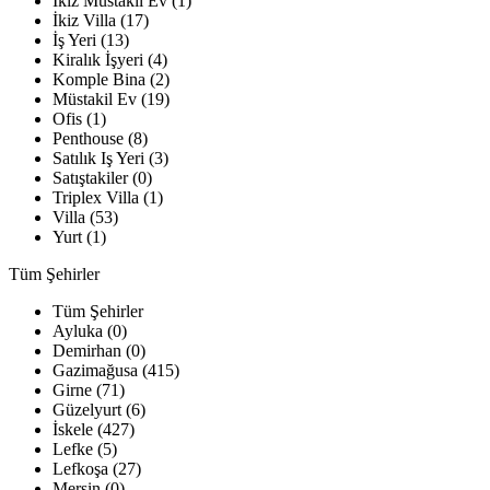
İkiz Müstakil Ev (1)
İkiz Villa (17)
İş Yeri (13)
Kiralık İşyeri (4)
Komple Bina (2)
Müstakil Ev (19)
Ofis (1)
Penthouse (8)
Satılık Iş Yeri (3)
Satıştakiler (0)
Triplex Villa (1)
Villa (53)
Yurt (1)
Tüm Şehirler
Tüm Şehirler
Ayluka (0)
Demirhan (0)
Gazimağusa (415)
Girne (71)
Güzelyurt (6)
İskele (427)
Lefke (5)
Lefkoşa (27)
Mersin (0)