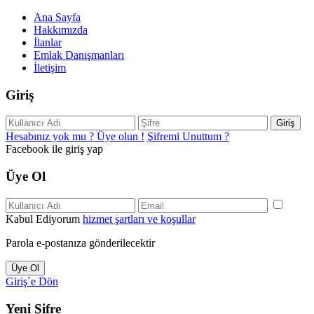
Ana Sayfa
Hakkımızda
İlanlar
Emlak Danışmanları
İletişim
Giriş
Giriş
Hesabınız yok mu ? Üye olun !
Şifremi Unuttum ?
Facebook ile giriş yap
Üye Ol
Kabul Ediyorum
hizmet şartları ve koşullar
Parola e-postanıza gönderilecektir
Üye Ol
Giriş`e Dön
Yeni Şifre