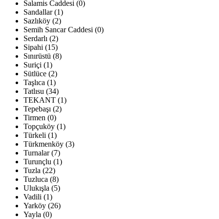
Salamis Caddesi (0)
Sandallar (1)
Sazlıköy (2)
Semih Sancar Caddesi (0)
Serdarlı (2)
Sipahi (15)
Sınırüstü (8)
Suriçi (1)
Sütlüce (2)
Taşlıca (1)
Tatlısu (34)
TEKANT (1)
Tepebaşı (2)
Tirmen (0)
Topçuköy (1)
Türkeli (1)
Türkmenköy (3)
Turnalar (7)
Turunçlu (1)
Tuzla (22)
Tuzluca (8)
Ulukışla (5)
Vadili (1)
Yarköy (26)
Yayla (0)