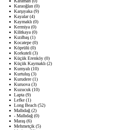
Karaman (0)
Karaoğlan (0)
Karşıyaka (9)
Kayalar (4)
Kaymaklı (0)
Kermiya (0)
Kilitkaya (0)
Kızılbaş (1)
Kocatepe (0)
Köprülü (0)
Korkuteli (3)
Küçük Erenköy (0)
Küçük Kaymaklı (2)
Kumyalı (10)
Kurtuluş (3)
Kurudere (1)
Kuruova (3)
Kuzucuk (10)
Lapta (9)
Lefke (1)
Long Beach (52)
Mallıdağ (2)
- Mallıdağ (0)
Maraş (6)
Mehmetçik (5)