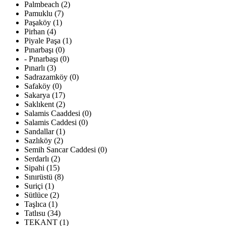
Palmbeach (2)
Pamuklu (7)
Paşaköy (1)
Pirhan (4)
Piyale Paşa (1)
Pınarbaşı (0)
- Pınarbaşı (0)
Pınarlı (3)
Sadrazamköy (0)
Safaköy (0)
Sakarya (17)
Saklıkent (2)
Salamis Caaddesi (0)
Salamis Caddesi (0)
Sandallar (1)
Sazlıköy (2)
Semih Sancar Caddesi (0)
Serdarlı (2)
Sipahi (15)
Sınırüstü (8)
Suriçi (1)
Sütlüce (2)
Taşlıca (1)
Tatlısu (34)
TEKANT (1)