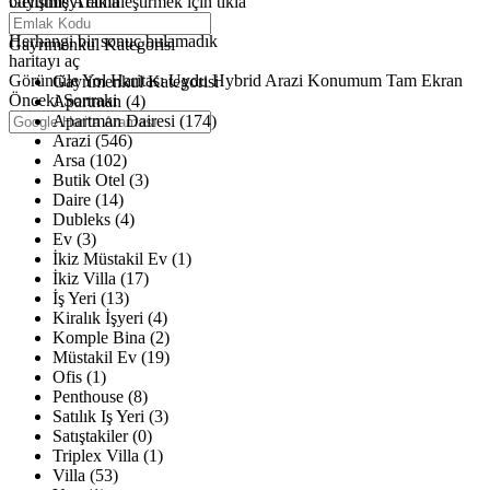
büyütmeyi etkinleştirmek için tıkla
Gelişmiş Arama
Haritalar yükleniyor
Herhangi bir sonuç bulamadık
Gayrimenkul Kategorisi
haritayı aç
Görüntüle
Yol Haritası
Uydu
Hybrid
Arazi
Konumum
Tam Ekran
Gayrimenkul Kategorisi
Önceki
Sonraki
Apartman (4)
Apartman Dairesi (174)
Arazi (546)
Arsa (102)
Butik Otel (3)
Daire (14)
Dubleks (4)
Ev (3)
İkiz Müstakil Ev (1)
İkiz Villa (17)
İş Yeri (13)
Kiralık İşyeri (4)
Komple Bina (2)
Müstakil Ev (19)
Ofis (1)
Penthouse (8)
Satılık Iş Yeri (3)
Satıştakiler (0)
Triplex Villa (1)
Villa (53)