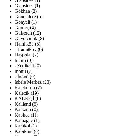
Glabsides (1)
Glapsides (1)
Gökhan (2)
Gönendere (5)
Gönyeli (1)
Görneç (4)
Gülseren (12)
Güvercinlik (8)
Hamitköy (5)
- Hamitköy (0)
Haspolat (2)
İncirli (0)
- Yenikent (0)
İnönü (7)
- İnönü (0)
İskele Merkez (23)
Kaleburnu (2)
Kalecik (19)
KALEİÇİ (0)
Kaliland (8)
Kalkanlı (0)
Kaplıca (11)
Karaağaç (1)
Karakol (1)
Karakum (0)