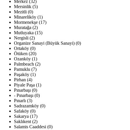
Merkez (32)
Mersinlik (5)
Mezitli (0)
Minareliköy (1)
Mormenekşe (17)
Muratağa (2)
Mutluyaka (15)
Nergisli (2)
Organize Sanayi (Büyük Sanayi) (0)
Ortaköy (0)
Ötüken (20)
Ozanköy (1)
Palmbeach (2)
Pamuklu (7)
Paşaköy (1)
Pirhan (4)
Piyale Paşa (1)
Pınarbaşı (0)
- Pınarbaşı (0)
Pınarlı (3)
Sadrazamköy (0)
Safaköy (0)
Sakarya (17)
Saklıkent (2)
Salamis Caaddesi (0)