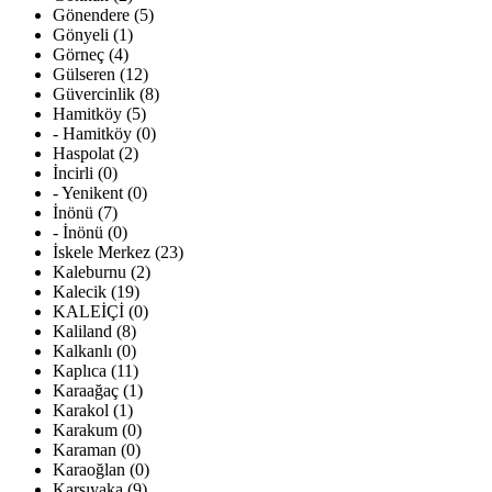
Gönendere (5)
Gönyeli (1)
Görneç (4)
Gülseren (12)
Güvercinlik (8)
Hamitköy (5)
- Hamitköy (0)
Haspolat (2)
İncirli (0)
- Yenikent (0)
İnönü (7)
- İnönü (0)
İskele Merkez (23)
Kaleburnu (2)
Kalecik (19)
KALEİÇİ (0)
Kaliland (8)
Kalkanlı (0)
Kaplıca (11)
Karaağaç (1)
Karakol (1)
Karakum (0)
Karaman (0)
Karaoğlan (0)
Karşıyaka (9)