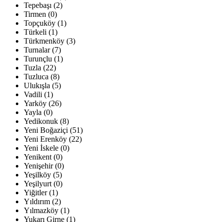
Tepebaşı (2)
Tirmen (0)
Topçuköy (1)
Türkeli (1)
Türkmenköy (3)
Turnalar (7)
Turunçlu (1)
Tuzla (22)
Tuzluca (8)
Ulukışla (5)
Vadili (1)
Yarköy (26)
Yayla (0)
Yedikonuk (8)
Yeni Boğaziçi (51)
Yeni Erenköy (22)
Yeni İskele (0)
Yenikent (0)
Yenişehir (0)
Yeşilköy (5)
Yeşilyurt (0)
Yiğitler (1)
Yıldırım (2)
Yılmazköy (1)
Yukarı Girne (1)