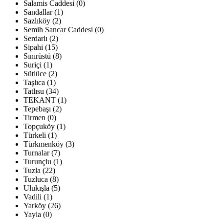
Salamis Caddesi (0)
Sandallar (1)
Sazlıköy (2)
Semih Sancar Caddesi (0)
Serdarlı (2)
Sipahi (15)
Sınırüstü (8)
Suriçi (1)
Sütlüce (2)
Taşlıca (1)
Tatlısu (34)
TEKANT (1)
Tepebaşı (2)
Tirmen (0)
Topçuköy (1)
Türkeli (1)
Türkmenköy (3)
Turnalar (7)
Turunçlu (1)
Tuzla (22)
Tuzluca (8)
Ulukışla (5)
Vadili (1)
Yarköy (26)
Yayla (0)