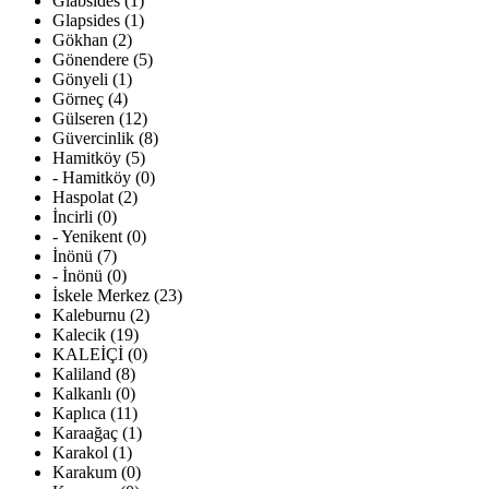
Glabsides (1)
Glapsides (1)
Gökhan (2)
Gönendere (5)
Gönyeli (1)
Görneç (4)
Gülseren (12)
Güvercinlik (8)
Hamitköy (5)
- Hamitköy (0)
Haspolat (2)
İncirli (0)
- Yenikent (0)
İnönü (7)
- İnönü (0)
İskele Merkez (23)
Kaleburnu (2)
Kalecik (19)
KALEİÇİ (0)
Kaliland (8)
Kalkanlı (0)
Kaplıca (11)
Karaağaç (1)
Karakol (1)
Karakum (0)