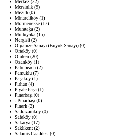
Merkez (32)
Mersinlik (5)
Mezitli (0)
Minareliköy (1)
Mormenekşe (17)
Muratağa (2)
Mutluyaka (15)
Nergisli (2)
Organize Sanayi (Büyük Sanayi) (0)
Ortaköy (0)
Ötüken (20)
Ozanköy (1)
Palmbeach (2)
Pamuklu (7)
Paşaköy (1)
Pirhan (4)
Piyale Paşa (1)
Pınarbaşı (0)
- Pınarbaşı (0)
Pınarlı (3)
Sadrazamköy (0)
Safaköy (0)
Sakarya (17)
Saklıkent (2)
Salamis Caaddesi (0)