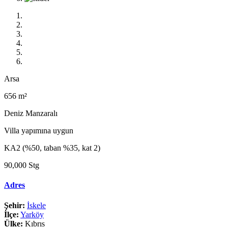
Arsa
656 m²
Deniz Manzaralı
Villa yapımına uygun
KA2 (%50, taban %35, kat 2)
90,000 Stg
Adres
Şehir:
İskele
İlçe:
Yarköy
Ülke:
Kıbrıs