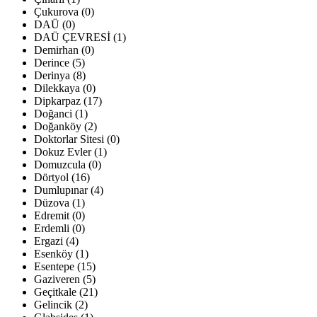
Çukurova (0)
DAÜ (0)
DAÜ ÇEVRESİ (1)
Demirhan (0)
Derince (5)
Derinya (8)
Dilekkaya (0)
Dipkarpaz (17)
Doğanci (1)
Doğanköy (2)
Doktorlar Sitesi (0)
Dokuz Evler (1)
Domuzcula (0)
Dörtyol (16)
Dumlupınar (4)
Düzova (1)
Edremit (0)
Erdemli (0)
Ergazi (4)
Esenköy (1)
Esentepe (15)
Gaziveren (5)
Geçitkale (21)
Gelincik (2)