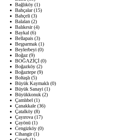
Bağlıköy (1)
Bahçalar (15)
Bahçeli (3)
Balalan (2)
Balıkesir (4)
Baykal (6)
Bellapais (3)
Beşparmak (1)
Beylerbeyi (0)
Boğaz (9)
BOĞAZİÇİ (0)
Boğazköy (2)
Boğaztepe (9)
Boltaşlı (5)
Büyük Kaymaklı (0)
Büyük Sanayi (1)
Büyükkonuk (2)
Çamlıbel (1)
Çanakkale (36)
Çatalköy (8)
Çayırova (17)
Çayönü (1)
Cengizköy (0)
Cihangir (1)
Çınarlı (1)