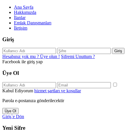
Ana Sayfa
Hakkımızda
İlanlar
Emlak Danışmanları
İletişim
Giriş
Giriş
Hesabınız yok mu ? Üye olun !
Şifremi Unuttum ?
Facebook ile giriş yap
Üye Ol
Kabul Ediyorum
hizmet şartları ve koşullar
Parola e-postanıza gönderilecektir
Üye Ol
Giriş`e Dön
Yeni Şifre