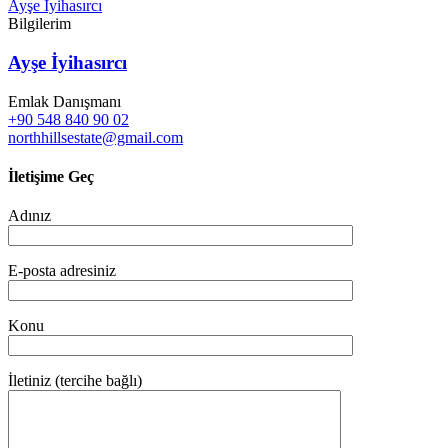
Ayşe İyihasırcı
Bilgilerim
Ayşe İyihasırcı
Emlak Danışmanı
+90 548 840 90 02
northhillsestate@gmail.com
İletişime Geç
Adınız
E-posta adresiniz
Konu
İletiniz (tercihe bağlı)