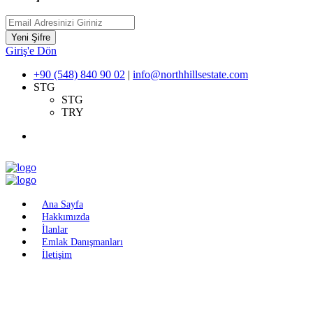
Yeni Şifre
Giriş'e Dön
+90 (548) 840 90 02
|
info@northhillsestate.com
STG
STG
TRY
Ana Sayfa
Hakkımızda
İlanlar
Emlak Danışmanları
İletişim