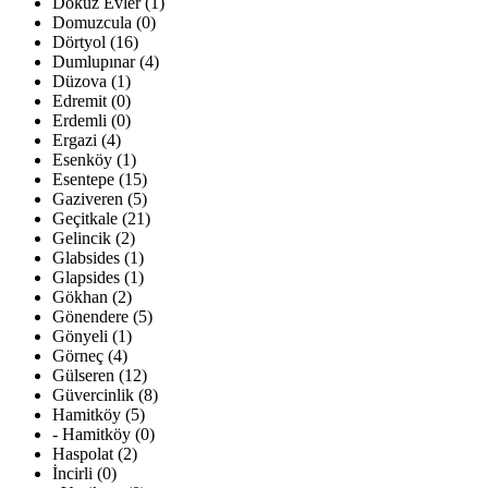
Dokuz Evler (1)
Domuzcula (0)
Dörtyol (16)
Dumlupınar (4)
Düzova (1)
Edremit (0)
Erdemli (0)
Ergazi (4)
Esenköy (1)
Esentepe (15)
Gaziveren (5)
Geçitkale (21)
Gelincik (2)
Glabsides (1)
Glapsides (1)
Gökhan (2)
Gönendere (5)
Gönyeli (1)
Görneç (4)
Gülseren (12)
Güvercinlik (8)
Hamitköy (5)
- Hamitköy (0)
Haspolat (2)
İncirli (0)