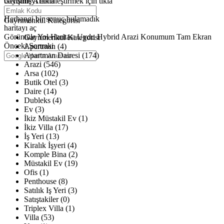
büyütmeyi etkinleştirmek için tıkla
Gelişmiş Arama
Haritalar yükleniyor
Herhangi bir sonuç bulamadık
Gayrimenkul Kategorisi
haritayı aç
Görüntüle
Yol Haritası
Uydu
Hybrid
Arazi
Konumum
Tam Ekran
Gayrimenkul Kategorisi
Önceki
Sonraki
Apartman (4)
Apartman Dairesi (174)
Arazi (546)
Arsa (102)
Butik Otel (3)
Daire (14)
Dubleks (4)
Ev (3)
İkiz Müstakil Ev (1)
İkiz Villa (17)
İş Yeri (13)
Kiralık İşyeri (4)
Komple Bina (2)
Müstakil Ev (19)
Ofis (1)
Penthouse (8)
Satılık Iş Yeri (3)
Satıştakiler (0)
Triplex Villa (1)
Villa (53)