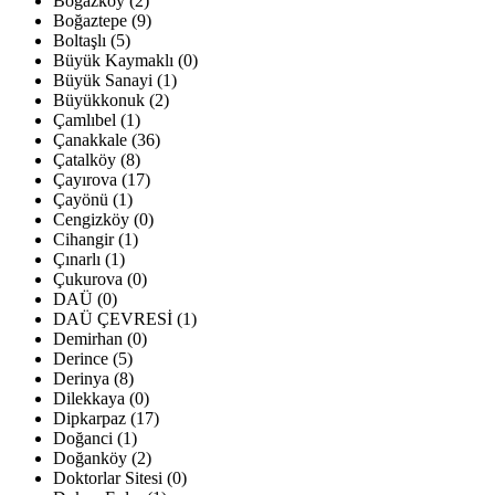
Boğazköy (2)
Boğaztepe (9)
Boltaşlı (5)
Büyük Kaymaklı (0)
Büyük Sanayi (1)
Büyükkonuk (2)
Çamlıbel (1)
Çanakkale (36)
Çatalköy (8)
Çayırova (17)
Çayönü (1)
Cengizköy (0)
Cihangir (1)
Çınarlı (1)
Çukurova (0)
DAÜ (0)
DAÜ ÇEVRESİ (1)
Demirhan (0)
Derince (5)
Derinya (8)
Dilekkaya (0)
Dipkarpaz (17)
Doğanci (1)
Doğanköy (2)
Doktorlar Sitesi (0)