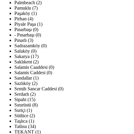
Palmbeach (2)
Pamuklu (7)
Paşaköy (1)
Pirhan (4)
Piyale Paşa (1)
Pınarbaşı (0)
- Pınarbaşı (0)
Pınarlı (3)
Sadrazamköy (0)
Safaköy (0)
Sakarya (17)
Saklıkent (2)
Salamis Caaddesi (0)
Salamis Caddesi (0)
Sandallar (1)
Sazlıköy (2)
Semih Sancar Caddesi (0)
Serdarlı (2)
Sipahi (15)
Sınırüstü (8)
Suriçi (1)
Sütlüce (2)
Taşlıca (1)
Tatlısu (34)
TEKANT (1)