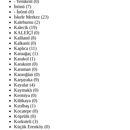
- Yenikent (0)
İnönü (7)
- İnönü (0)
İskele Merkez (23)
Kaleburnu (2)
Kalecik (19)
KALEİÇİ (0)
Kaliland (8)
Kalkanlı (0)
Kaplıca (11)
Karaağaç (1)
Karakol (1)
Karakum (0)
Karaman (0)
Karaoğlan (0)
Karşıyaka (9)
Kayalar (4)
Kaymaklı (0)
Kermiya (0)
Kilitkaya (0)
Kızılbaş (1)
Kocatepe (0)
Köprülü (0)
Korkuteli (3)
Küçük Erenköy (0)