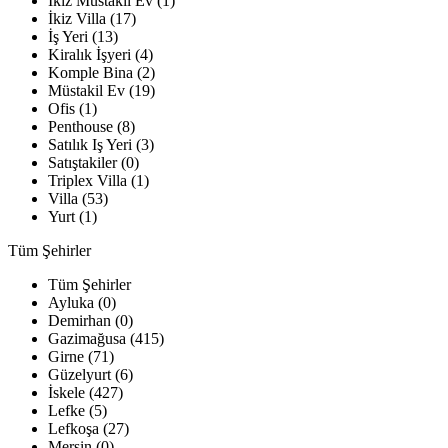
İkiz Müstakil Ev (1)
İkiz Villa (17)
İş Yeri (13)
Kiralık İşyeri (4)
Komple Bina (2)
Müstakil Ev (19)
Ofis (1)
Penthouse (8)
Satılık Iş Yeri (3)
Satıştakiler (0)
Triplex Villa (1)
Villa (53)
Yurt (1)
Tüm Şehirler
Tüm Şehirler
Ayluka (0)
Demirhan (0)
Gazimağusa (415)
Girne (71)
Güzelyurt (6)
İskele (427)
Lefke (5)
Lefkoşa (27)
Mersin (0)