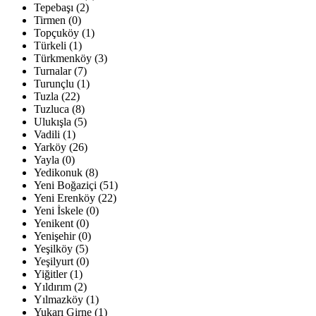
Tepebaşı (2)
Tirmen (0)
Topçuköy (1)
Türkeli (1)
Türkmenköy (3)
Turnalar (7)
Turunçlu (1)
Tuzla (22)
Tuzluca (8)
Ulukışla (5)
Vadili (1)
Yarköy (26)
Yayla (0)
Yedikonuk (8)
Yeni Boğaziçi (51)
Yeni Erenköy (22)
Yeni İskele (0)
Yenikent (0)
Yenişehir (0)
Yeşilköy (5)
Yeşilyurt (0)
Yiğitler (1)
Yıldırım (2)
Yılmazköy (1)
Yukarı Girne (1)