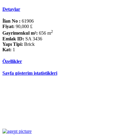
Detaylar
İlan No :
61906
Fiyat:
90,000 £
2
Gayrimenkul m²:
656 m
Emlak ID:
SA 3436
Yapı Tipi:
Brick
Kat:
1
Özellikler
Sayfa gösterim istatistikleri