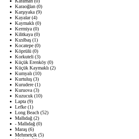
Karaman (0)
Karaoğlan (0)
Karşıyaka (9)
Kayalar (4)
Kaymaklı (0)
Kermiya (0)
Kilitkaya (0)
Kızılbaş (1)
Kocatepe (0)
Köprülü (0)
Korkuteli (3)
Küçük Erenköy (0)
Küçük Kaymaklı (2)
Kumyalı (10)
Kurtuluş (3)
Kurudere (1)
Kuruova (3)
Kuzucuk (10)
Lapta (9)
Lefke (1)
Long Beach (52)
Mallıdağ (2)
- Mallıdağ (0)
Maraş (6)
Mehmetçik (5)