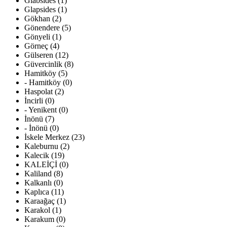
Glabsides (1)
Glapsides (1)
Gökhan (2)
Gönendere (5)
Gönyeli (1)
Görneç (4)
Gülseren (12)
Güvercinlik (8)
Hamitköy (5)
- Hamitköy (0)
Haspolat (2)
İncirli (0)
- Yenikent (0)
İnönü (7)
- İnönü (0)
İskele Merkez (23)
Kaleburnu (2)
Kalecik (19)
KALEİÇİ (0)
Kaliland (8)
Kalkanlı (0)
Kaplıca (11)
Karaağaç (1)
Karakol (1)
Karakum (0)