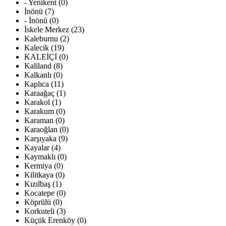
- Yenikent (0)
İnönü (7)
- İnönü (0)
İskele Merkez (23)
Kaleburnu (2)
Kalecik (19)
KALEİÇİ (0)
Kaliland (8)
Kalkanlı (0)
Kaplıca (11)
Karaağaç (1)
Karakol (1)
Karakum (0)
Karaman (0)
Karaoğlan (0)
Karşıyaka (9)
Kayalar (4)
Kaymaklı (0)
Kermiya (0)
Kilitkaya (0)
Kızılbaş (1)
Kocatepe (0)
Köprülü (0)
Korkuteli (3)
Küçük Erenköy (0)