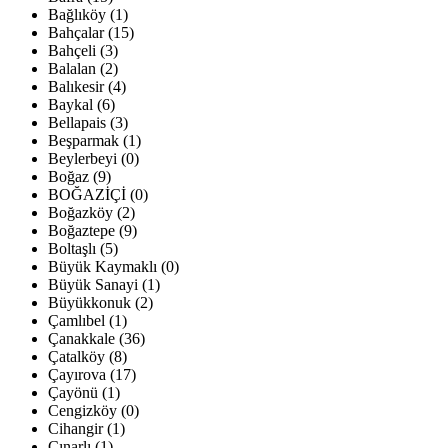
Bağlıköy (1)
Bahçalar (15)
Bahçeli (3)
Balalan (2)
Balıkesir (4)
Baykal (6)
Bellapais (3)
Beşparmak (1)
Beylerbeyi (0)
Boğaz (9)
BOĞAZİÇİ (0)
Boğazköy (2)
Boğaztepe (9)
Boltaşlı (5)
Büyük Kaymaklı (0)
Büyük Sanayi (1)
Büyükkonuk (2)
Çamlıbel (1)
Çanakkale (36)
Çatalköy (8)
Çayırova (17)
Çayönü (1)
Cengizköy (0)
Cihangir (1)
Çınarlı (1)