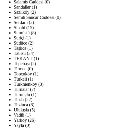
Salamis Caddesi (0)
Sandallar (1)
Sazlıköy (2)
Semih Sancar Caddesi (0)
Serdarlı (2)
Sipahi (15)
Sınırüstü (8)
Suriçi (1)
Sütlüce (2)
Taşlıca (1)
Tatlısu (34)
TEKANT (1)
Tepebaşı (2)
Tirmen (0)
Topçuköy (1)
Türkeli (1)
Türkmenköy (3)
Turnalar (7)
Turunçlu (1)
Tuzla (22)
Tuzluca (8)
Ulukışla (5)
Vadili (1)
Yarköy (26)
Yayla (0)