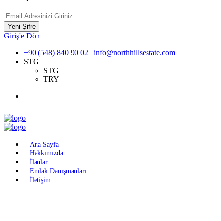
Yeni Şifre
Giriş'e Dön
+90 (548) 840 90 02
|
info@northhillsestate.com
STG
STG
TRY
Ana Sayfa
Hakkımızda
İlanlar
Emlak Danışmanları
İletişim