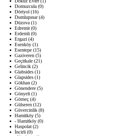
Dokuz Evler (1)
Domuzcula (0)
Dörtyol (16)
Dumlupınar (4)
Düzova (1)
Edremit (0)
Erdemli (0)
Ergazi (4)
Esenköy (1)
Esentepe (15)
Gaziveren (5)
Geçitkale (21)
Gelincik (2)
Glabsides (1)
Glapsides (1)
Gökhan (2)
Gönendere (5)
Gönyeli (1)
Görneç (4)
Gülseren (12)
Güvercinlik (8)
Hamitköy (5)
- Hamitköy (0)
Haspolat (2)
İncirli (0)