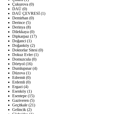
Çukurova (0)
DAÜ (0)
DAÜ ÇEVRESİ (1)
Demirhan (0)
Derince (5)
Derinya (8)
Dilekkaya (0)
Dipkarpaz (17)
Doğanci (1)
Doğanköy (2)
Doktorlar Sitesi (0)
Dokuz Evler (1)
Domuzcula (0)
Dörtyol (16)
Dumlupınar (4)
Düzova (1)
Edremit (0)
Erdemli (0)
Ergazi (4)
Esenköy (1)
Esentepe (15)
Gaziveren (5)
Geçitkale (21)
Gelincik (2)