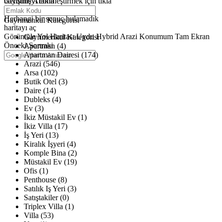
büyütmeyi etkinleştirmek için tıkla
Gelişmiş Arama
Haritalar yükleniyor
Herhangi bir sonuç bulamadık
Gayrimenkul Kategorisi
haritayı aç
Görüntüle
Yol Haritası
Uydu
Hybrid
Arazi
Konumum
Tam Ekran
Gayrimenkul Kategorisi
Önceki
Sonraki
Apartman (4)
Apartman Dairesi (174)
Arazi (546)
Arsa (102)
Butik Otel (3)
Daire (14)
Dubleks (4)
Ev (3)
İkiz Müstakil Ev (1)
İkiz Villa (17)
İş Yeri (13)
Kiralık İşyeri (4)
Komple Bina (2)
Müstakil Ev (19)
Ofis (1)
Penthouse (8)
Satılık Iş Yeri (3)
Satıştakiler (0)
Triplex Villa (1)
Villa (53)