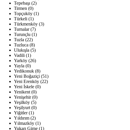
Tepebaşı (2)
Tirmen (0)
Topçuköy (1)
Türkeli (1)
Türkmenköy (3)
Turnalar (7)
Turunçlu (1)
Tuzla (22)
Tuzluca (8)
Ulukışla (5)
Vadili (1)
Yarköy (26)
Yayla (0)
Yedikonuk (8)
Yeni Boğaziçi (51)
Yeni Erenköy (22)
Yeni İskele (0)
Yenikent (0)
Yenişehir (0)
Yeşilköy (5)
Yeşilyurt (0)
Yiğitler (1)
Yıldırım (2)
Yılmazköy (1)
Yukarı Girne (1)