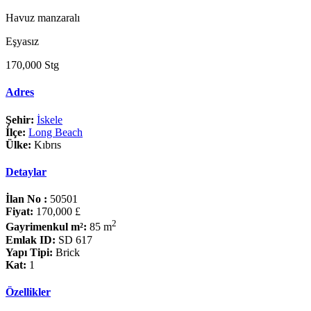
Havuz manzaralı
Eşyasız
170,000 Stg
Adres
Şehir:
İskele
İlçe:
Long Beach
Ülke:
Kıbrıs
Detaylar
İlan No :
50501
Fiyat:
170,000 £
2
Gayrimenkul m²:
85 m
Emlak ID:
SD 617
Yapı Tipi:
Brick
Kat:
1
Özellikler