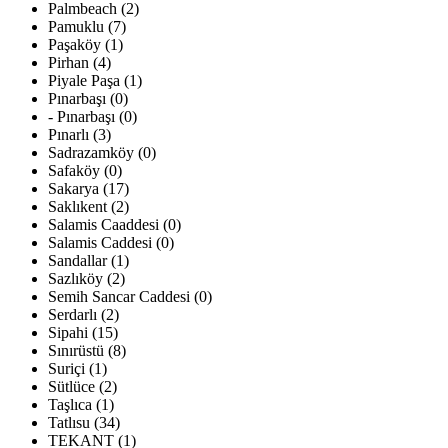
Palmbeach (2)
Pamuklu (7)
Paşaköy (1)
Pirhan (4)
Piyale Paşa (1)
Pınarbaşı (0)
- Pınarbaşı (0)
Pınarlı (3)
Sadrazamköy (0)
Safaköy (0)
Sakarya (17)
Saklıkent (2)
Salamis Caaddesi (0)
Salamis Caddesi (0)
Sandallar (1)
Sazlıköy (2)
Semih Sancar Caddesi (0)
Serdarlı (2)
Sipahi (15)
Sınırüstü (8)
Suriçi (1)
Sütlüce (2)
Taşlıca (1)
Tatlısu (34)
TEKANT (1)