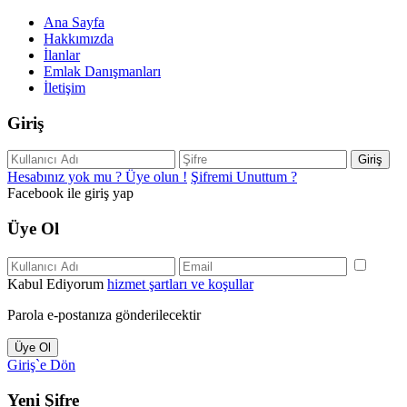
Ana Sayfa
Hakkımızda
İlanlar
Emlak Danışmanları
İletişim
Giriş
Giriş
Hesabınız yok mu ? Üye olun !
Şifremi Unuttum ?
Facebook ile giriş yap
Üye Ol
Kabul Ediyorum
hizmet şartları ve koşullar
Parola e-postanıza gönderilecektir
Üye Ol
Giriş`e Dön
Yeni Şifre