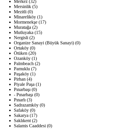
Merkez (32)
Mersinlik (5)
Mezitli (0)
Minareliköy (1)
Mormenekşe (17)
Muratağa (2)
Mutluyaka (15)
Nergisli (2)
Organize Sanayi (Büyük Sanayi) (0)
Ortaköy (0)
Ötüken (20)
Ozanköy (1)
Palmbeach (2)
Pamuklu (7)
Paşaköy (1)
Pirhan (4)
Piyale Paşa (1)
Pınarbaşı (0)
- Pınarbaşı (0)
Pınarlı (3)
Sadrazamköy (0)
Safaköy (0)
Sakarya (17)
Saklıkent (2)
Salamis Caaddesi (0)