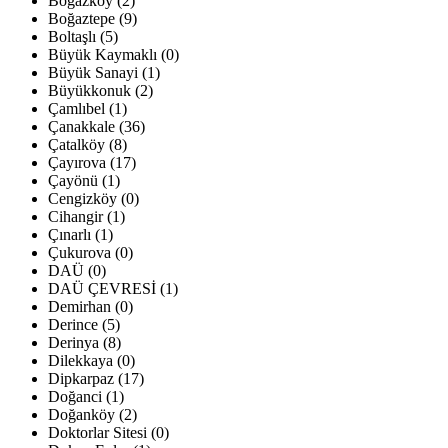
Boğazköy (2)
Boğaztepe (9)
Boltaşlı (5)
Büyük Kaymaklı (0)
Büyük Sanayi (1)
Büyükkonuk (2)
Çamlıbel (1)
Çanakkale (36)
Çatalköy (8)
Çayırova (17)
Çayönü (1)
Cengizköy (0)
Cihangir (1)
Çınarlı (1)
Çukurova (0)
DAÜ (0)
DAÜ ÇEVRESİ (1)
Demirhan (0)
Derince (5)
Derinya (8)
Dilekkaya (0)
Dipkarpaz (17)
Doğanci (1)
Doğanköy (2)
Doktorlar Sitesi (0)