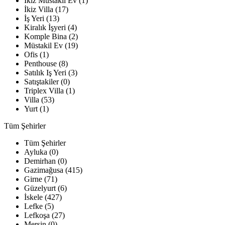
İkiz Müstakil Ev (1)
İkiz Villa (17)
İş Yeri (13)
Kiralık İşyeri (4)
Komple Bina (2)
Müstakil Ev (19)
Ofis (1)
Penthouse (8)
Satılık Iş Yeri (3)
Satıştakiler (0)
Triplex Villa (1)
Villa (53)
Yurt (1)
Tüm Şehirler
Tüm Şehirler
Ayluka (0)
Demirhan (0)
Gazimağusa (415)
Girne (71)
Güzelyurt (6)
İskele (427)
Lefke (5)
Lefkoşa (27)
Mersin (0)