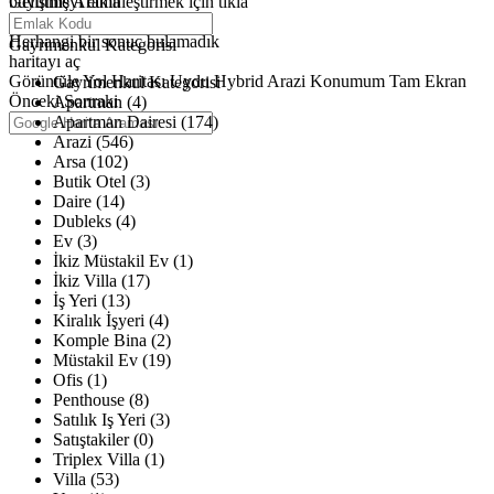
büyütmeyi etkinleştirmek için tıkla
Gelişmiş Arama
Haritalar yükleniyor
Herhangi bir sonuç bulamadık
Gayrimenkul Kategorisi
haritayı aç
Görüntüle
Yol Haritası
Uydu
Hybrid
Arazi
Konumum
Tam Ekran
Gayrimenkul Kategorisi
Önceki
Sonraki
Apartman (4)
Apartman Dairesi (174)
Arazi (546)
Arsa (102)
Butik Otel (3)
Daire (14)
Dubleks (4)
Ev (3)
İkiz Müstakil Ev (1)
İkiz Villa (17)
İş Yeri (13)
Kiralık İşyeri (4)
Komple Bina (2)
Müstakil Ev (19)
Ofis (1)
Penthouse (8)
Satılık Iş Yeri (3)
Satıştakiler (0)
Triplex Villa (1)
Villa (53)