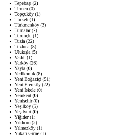
Tepebaşı (2)
Tirmen (0)
Topçuköy (1)
Türkeli (1)
Türkmenköy (3)
Turnalar (7)
Turunçlu (1)
Tuzla (22)
Tuzluca (8)
Ulukışla (5)
Vadili (1)
Yarköy (26)
Yayla (0)
Yedikonuk (8)
Yeni Boğaziçi (51)
Yeni Erenköy (22)
Yeni İskele (0)
Yenikent (0)
Yenişehir (0)
Yeşilköy (5)
Yeşilyurt (0)
Yiğitler (1)
Yıldırım (2)
Yılmazköy (1)
Yukarı Girne (1)