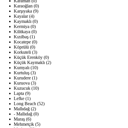
Karaman (0)
Karaoğlan (0)
Karşıyaka (9)
Kayalar (4)
Kaymaklı (0)
Kermiya (0)
Kilitkaya (0)
Kızılbaş (1)
Kocatepe (0)
Köprülü (0)
Korkuteli (3)
Küçük Erenköy (0)
Küçük Kaymaklı (2)
Kumyalı (10)
Kurtuluş (3)
Kurudere (1)
Kuruova (3)
Kuzucuk (10)
Lapta (9)
Lefke (1)
Long Beach (52)
Mallıdağ (2)
- Mallıdağ (0)
Maraş (6)
Mehmetçik (5)