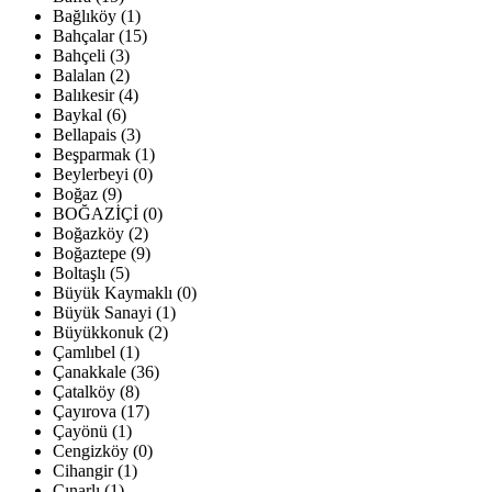
Bağlıköy (1)
Bahçalar (15)
Bahçeli (3)
Balalan (2)
Balıkesir (4)
Baykal (6)
Bellapais (3)
Beşparmak (1)
Beylerbeyi (0)
Boğaz (9)
BOĞAZİÇİ (0)
Boğazköy (2)
Boğaztepe (9)
Boltaşlı (5)
Büyük Kaymaklı (0)
Büyük Sanayi (1)
Büyükkonuk (2)
Çamlıbel (1)
Çanakkale (36)
Çatalköy (8)
Çayırova (17)
Çayönü (1)
Cengizköy (0)
Cihangir (1)
Çınarlı (1)