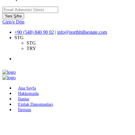
Yeni Şifre
Giriş'e Dön
+90 (548) 840 90 02
|
info@northhillsestate.com
STG
STG
TRY
Ana Sayfa
Hakkımızda
İlanlar
Emlak Danışmanları
İletişim