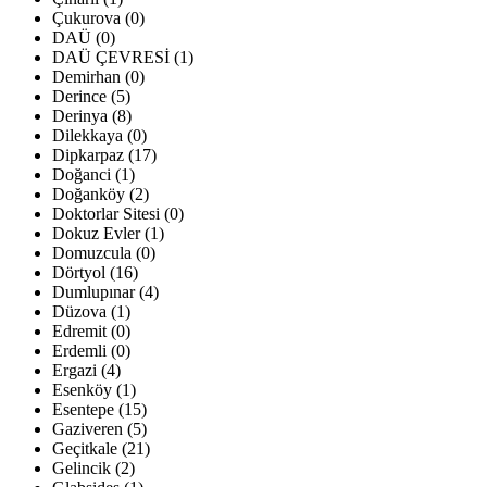
Çukurova (0)
DAÜ (0)
DAÜ ÇEVRESİ (1)
Demirhan (0)
Derince (5)
Derinya (8)
Dilekkaya (0)
Dipkarpaz (17)
Doğanci (1)
Doğanköy (2)
Doktorlar Sitesi (0)
Dokuz Evler (1)
Domuzcula (0)
Dörtyol (16)
Dumlupınar (4)
Düzova (1)
Edremit (0)
Erdemli (0)
Ergazi (4)
Esenköy (1)
Esentepe (15)
Gaziveren (5)
Geçitkale (21)
Gelincik (2)