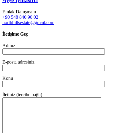
Ayşe İyihasırcı
Emlak Danışmanı
+90 548 840 90 02
northhillsestate@gmail.com
İletişime Geç
Adınız
E-posta adresiniz
Konu
İletiniz (tercihe bağlı)