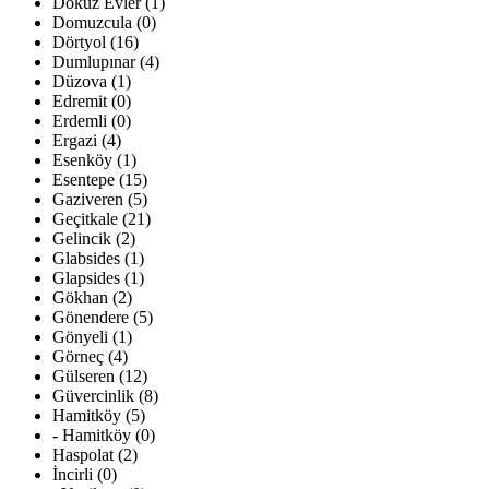
Dokuz Evler (1)
Domuzcula (0)
Dörtyol (16)
Dumlupınar (4)
Düzova (1)
Edremit (0)
Erdemli (0)
Ergazi (4)
Esenköy (1)
Esentepe (15)
Gaziveren (5)
Geçitkale (21)
Gelincik (2)
Glabsides (1)
Glapsides (1)
Gökhan (2)
Gönendere (5)
Gönyeli (1)
Görneç (4)
Gülseren (12)
Güvercinlik (8)
Hamitköy (5)
- Hamitköy (0)
Haspolat (2)
İncirli (0)