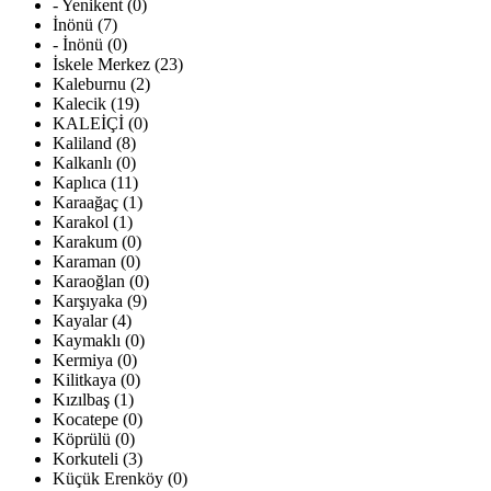
- Yenikent (0)
İnönü (7)
- İnönü (0)
İskele Merkez (23)
Kaleburnu (2)
Kalecik (19)
KALEİÇİ (0)
Kaliland (8)
Kalkanlı (0)
Kaplıca (11)
Karaağaç (1)
Karakol (1)
Karakum (0)
Karaman (0)
Karaoğlan (0)
Karşıyaka (9)
Kayalar (4)
Kaymaklı (0)
Kermiya (0)
Kilitkaya (0)
Kızılbaş (1)
Kocatepe (0)
Köprülü (0)
Korkuteli (3)
Küçük Erenköy (0)