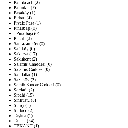
Palmbeach (2)
Pamuklu (7)
Paşaköy (1)
Pirhan (4)
Piyale Paşa (1)
Pınarbaşı (0)
- Pınarbaşı (0)
Pınarlı (3)
Sadrazamköy (0)
Safaköy (0)
Sakarya (17)
Saklıkent (2)
Salamis Caaddesi (0)
Salamis Caddesi (0)
Sandallar (1)
Sazlıköy (2)
Semih Sancar Caddesi (0)
Serdarlı (2)
Sipahi (15)
Sınırüstü (8)
Suriçi (1)
Sütlüce (2)
Taşlıca (1)
Tatlısu (34)
TEKANT (1)