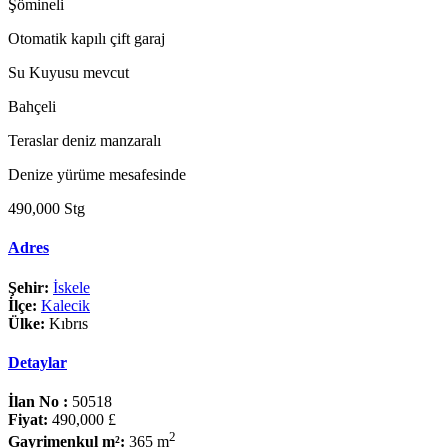
Şömineli
Otomatik kapılı çift garaj
Su Kuyusu mevcut
Bahçeli
Teraslar deniz manzaralı
Denize yürüme mesafesinde
490,000 Stg
Adres
Şehir:
İskele
İlçe:
Kalecik
Ülke:
Kıbrıs
Detaylar
İlan No :
50518
Fiyat:
490,000 £
2
Gayrimenkul m²:
365 m