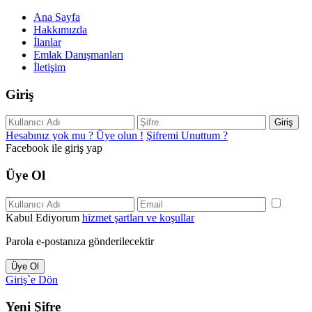
Ana Sayfa
Hakkımızda
İlanlar
Emlak Danışmanları
İletişim
Giriş
Giriş
Hesabınız yok mu ? Üye olun !
Şifremi Unuttum ?
Facebook ile giriş yap
Üye Ol
Kabul Ediyorum
hizmet şartları ve koşullar
Parola e-postanıza gönderilecektir
Üye Ol
Giriş`e Dön
Yeni Şifre