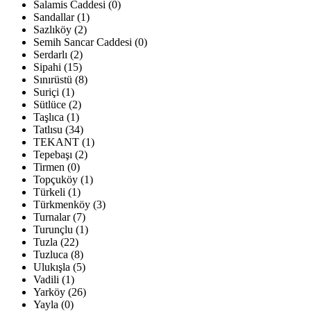
Salamis Caddesi (0)
Sandallar (1)
Sazlıköy (2)
Semih Sancar Caddesi (0)
Serdarlı (2)
Sipahi (15)
Sınırüstü (8)
Suriçi (1)
Sütlüce (2)
Taşlıca (1)
Tatlısu (34)
TEKANT (1)
Tepebaşı (2)
Tirmen (0)
Topçuköy (1)
Türkeli (1)
Türkmenköy (3)
Turnalar (7)
Turunçlu (1)
Tuzla (22)
Tuzluca (8)
Ulukışla (5)
Vadili (1)
Yarköy (26)
Yayla (0)