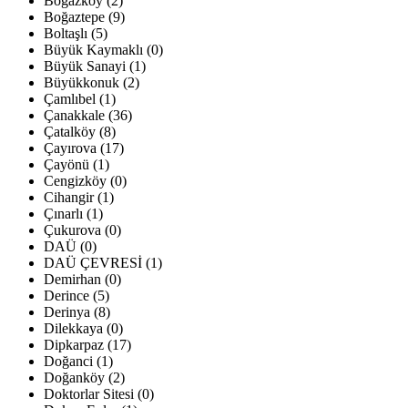
Boğazköy (2)
Boğaztepe (9)
Boltaşlı (5)
Büyük Kaymaklı (0)
Büyük Sanayi (1)
Büyükkonuk (2)
Çamlıbel (1)
Çanakkale (36)
Çatalköy (8)
Çayırova (17)
Çayönü (1)
Cengizköy (0)
Cihangir (1)
Çınarlı (1)
Çukurova (0)
DAÜ (0)
DAÜ ÇEVRESİ (1)
Demirhan (0)
Derince (5)
Derinya (8)
Dilekkaya (0)
Dipkarpaz (17)
Doğanci (1)
Doğanköy (2)
Doktorlar Sitesi (0)