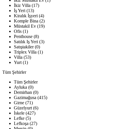
İkiz Müstakil Ev (1)
İkiz Villa (17)
İş Yeri (13)
Kiralık İşyeri (4)
Komple Bina (2)
Müstakil Ev (19)
Ofis (1)
Penthouse (8)
Satılık Iş Yeri (3)
Satıştakiler (0)
Triplex Villa (1)
Villa (53)
Yurt (1)
Tüm Şehirler
Tüm Şehirler
Ayluka (0)
Demirhan (0)
Gazimağusa (415)
Girne (71)
Güzelyurt (6)
İskele (427)
Lefke (5)
Lefkoşa (27)
Mersin (0)