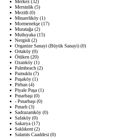
Merkez (32)
Mersinlik (5)
Mezitli (0)
Minareliköy (1)
Mormenekşe (17)
Muratağa (2)
Mutluyaka (15)
Nergisli (2)
Organize Sanayi (Büyük Sanayi) (0)
Ortaköy (0)
Ötüken (20)
Ozanköy (1)
Palmbeach (2)
Pamuklu (7)
Paşaköy (1)
Pirhan (4)
Piyale Paşa (1)
Pınarbaşı (0)
- Pınarbaşı (0)
Pınarlı (3)
Sadrazamköy (0)
Safaköy (0)
Sakarya (17)
Saklıkent (2)
Salamis Caaddesi (0)