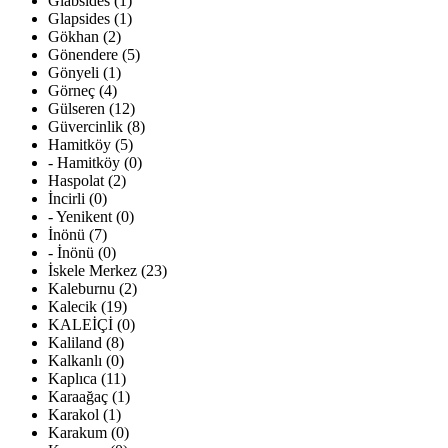
Glabsides (1)
Glapsides (1)
Gökhan (2)
Gönendere (5)
Gönyeli (1)
Görneç (4)
Gülseren (12)
Güvercinlik (8)
Hamitköy (5)
- Hamitköy (0)
Haspolat (2)
İncirli (0)
- Yenikent (0)
İnönü (7)
- İnönü (0)
İskele Merkez (23)
Kaleburnu (2)
Kalecik (19)
KALEİÇİ (0)
Kaliland (8)
Kalkanlı (0)
Kaplıca (11)
Karaağaç (1)
Karakol (1)
Karakum (0)