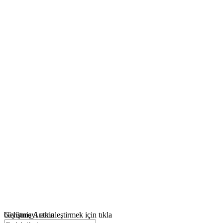
büyütmeyi etkinleştirmek için tıkla
Gelişmiş Arama