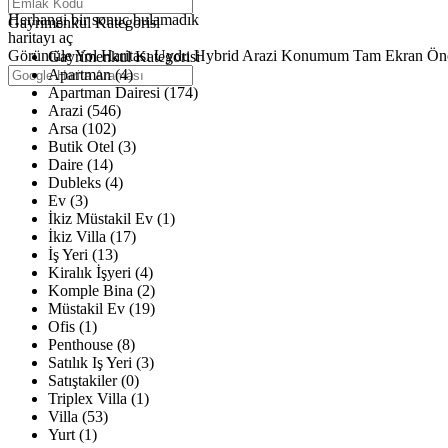
Haritalar yükleniyor
Herhangi bir sonuç bulamadık
Gayrimenkul Kategorisi
haritayı aç
Görüntüle
Yol Haritası
Uydu
Hybrid
Arazi
Konumum
Tam Ekran
Ön
Gayrimenkul Kategorisi
Apartman (4)
Apartman Dairesi (174)
Arazi (546)
Arsa (102)
Butik Otel (3)
Daire (14)
Dubleks (4)
Ev (3)
İkiz Müstakil Ev (1)
İkiz Villa (17)
İş Yeri (13)
Kiralık İşyeri (4)
Komple Bina (2)
Müstakil Ev (19)
Ofis (1)
Penthouse (8)
Satılık Iş Yeri (3)
Satıştakiler (0)
Triplex Villa (1)
Villa (53)
Yurt (1)