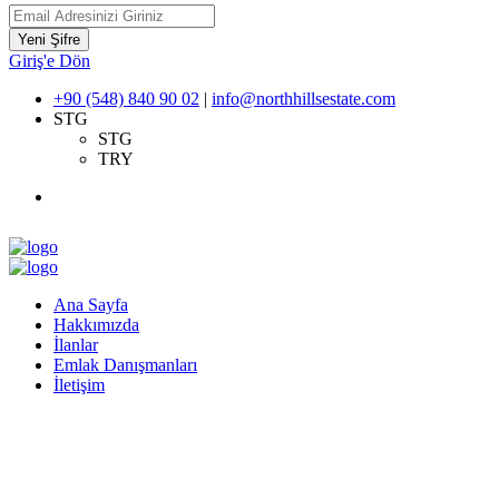
Yeni Şifre
Giriş'e Dön
+90 (548) 840 90 02
|
info@northhillsestate.com
STG
STG
TRY
Ana Sayfa
Hakkımızda
İlanlar
Emlak Danışmanları
İletişim