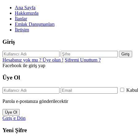
Ana Sayfa
Hakkımızda
İlanlar
Emlak Danışmanları
İletişim
Giriş
Giriş
Hesabınız yok mu ? Üye olun !
Şifremi Unuttum ?
Facebook ile giriş yap
Üye Ol
Kabu
Parola e-postanıza gönderilecektir
Üye Ol
Giriş`e Dön
Yeni Şifre