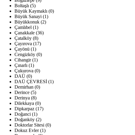
Boğaztepe (9)
Boltaşlı (5)
Büyük Kaymaklı (0)
Büyük Sanayi (1)
Büyükkonuk (2)
Çamlıbel (1)
Çanakkale (36)
Çatalköy (8)
Çayırova (17)
Çayönü (1)
Cengizköy (0)
Cihangir (1)
Çınarlı (1)
Çukurova (0)
DAÜ (0)
DAÜ ÇEVRESİ (1)
Demirhan (0)
Derince (5)
Derinya (8)
Dilekkaya (0)
Dipkarpaz (17)
Doğanci (1)
Doğanköy (2)
Doktorlar Sitesi (0)
Dokuz Evler (1)