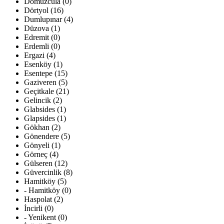
Domuzcula (0)
Dörtyol (16)
Dumlupınar (4)
Düzova (1)
Edremit (0)
Erdemli (0)
Ergazi (4)
Esenköy (1)
Esentepe (15)
Gaziveren (5)
Geçitkale (21)
Gelincik (2)
Glabsides (1)
Glapsides (1)
Gökhan (2)
Gönendere (5)
Gönyeli (1)
Görneç (4)
Gülseren (12)
Güvercinlik (8)
Hamitköy (5)
- Hamitköy (0)
Haspolat (2)
İncirli (0)
- Yenikent (0)