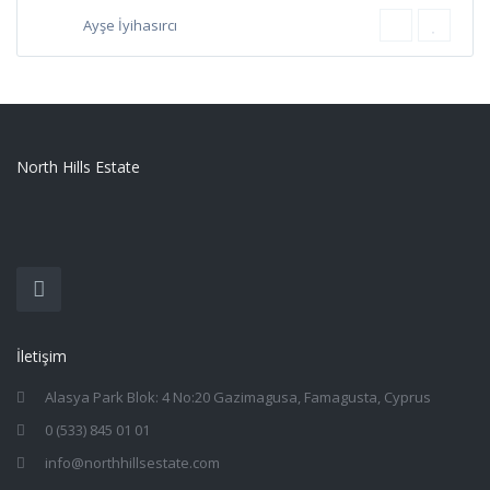
Ayşe İyihasırcı
North Hills Estate
İletişim
Alasya Park Blok: 4 No:20 Gazimagusa, Famagusta, Cyprus
0 (533) 845 01 01
info@northhillsestate.com