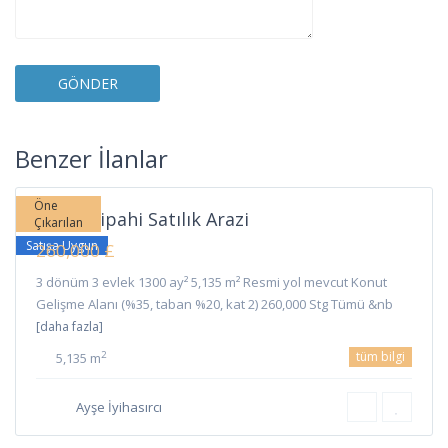
Sipahi
,
Benzer İlanlar
İskele
Öne
İskele Sipahi Satılık Arazi
Çıkarılan
Satışa Uygun
260,000 £
3 dönüm 3 evlek 1300 ay² 5,135 m² Resmi yol mevcut Konut
Gelişme Alanı (%35, taban %20, kat 2) 260,000 Stg Tümü &nb
[daha fazla]
tüm bilgi
2
5,135 m
Ayşe İyihasırcı
Ziyamet
,