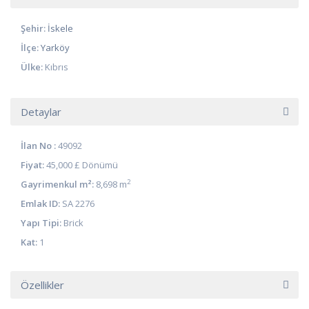
Şehir:
İskele
İlçe:
Yarköy
Ülke:
Kıbrıs
Detaylar
İlan No :
49092
Fiyat:
45,000 £
Dönümü
2
Gayrimenkul m²:
8,698 m
Emlak ID:
SA 2276
Yapı Tipi:
Brick
Kat:
1
Özellikler