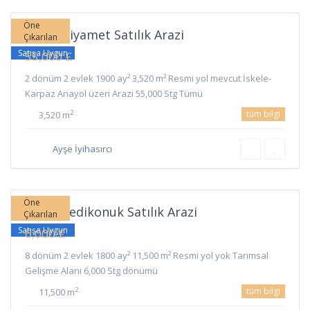
İskele
Öne
İskele Ziyamet Satılık Arazi
Çıkarılan
Satışa Uygun
55,000 £
2 dönüm 2 evlek 1900 ay² 3,520 m² Resmi yol mevcut İskele-
Karpaz Anayol üzeri Arazi 55,000 Stg Tümü
tüm bilgi
2
3,520 m
Ayşe İyihasırcı
Yedikonuk
,
İskele
Öne
İskele Yedikonuk Satılık Arazi
Çıkarılan
Satışa Uygun
6,000 £
8 dönüm 2 evlek 1800 ay² 11,500 m² Resmi yol yok Tarımsal
Gelişme Alanı 6,000 Stg dönümü
tüm bilgi
2
11,500 m