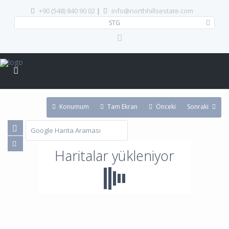
+90 (548) 840 90 02
|
info@northhillsestate.com
STG
Konumum
Tam Ekran
Önceki
Sonraki
Haritalar yükleniyor